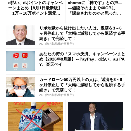
d払い、dポイントのキャンペ
ahamoに「神です」との声―
ーンまとめ【8月1日最新版】
―値段そのままで40GBに
1万～10万ポイント還元の
「課金されたのかと思った」
施策がめじろ押し
と戸惑いも
リボ地獄から抜け出したい人は、返済を3～6
ヶ月停止して『大幅に減額してから返済する手
続き』で完済して！
AD（渋谷法務総合事務所）
あなたの街の「スマホ決済」キャンペーンまと
め【2026年8月版】～PayPay、d払い、au PA
Y、楽天ペイ
カードローン50万円以上の人は、返済を3～6
ヶ月停止して『大幅に減額してから返済する手
続き』で完済して！
AD（渋谷法務総合事務所）