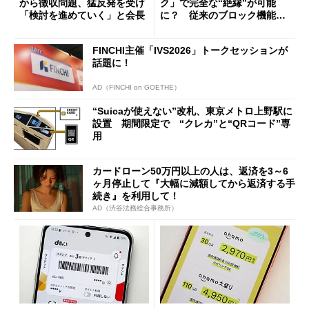
から徴収問題、猛反発を受け
ク」で完全な“絶縁”が可能
「検討を進めていく」と会長
に？ 従来のブロック機能と
の決定的な違い
FINCHI主催「IVS2026」トークセッションが
話題に！
AD（FINCHI on GOETHE）
“Suicaが使えない”改札、東京メトロ上野駅に
設置 期間限定で “クレカ”と“QRコード”専
用
カードローン50万円以上の人は、返済を3～6
ヶ月停止して『大幅に減額してから返済する手
続き』を利用して！
AD（渋谷法務総合事務所）