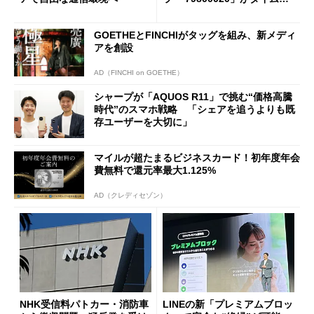
ールで10％オフの5万3999円
に
GOETHEとFINCHIがタッグを組み、新メディ
アを創設
AD（FINCHI on GOETHE）
シャープが「AQUOS R11」で挑む“価格高騰
時代”のスマホ戦略 「シェアを追うよりも既
存ユーザーを大切に」
マイルが超たまるビジネスカード！初年度年会
費無料で還元率最大1.125%
AD（クレディセゾン）
NHK受信料パトカー・消防車
LINEの新「プレミアムブロッ