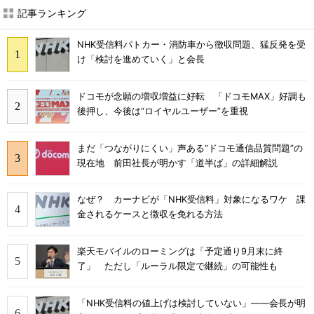
記事ランキング
NHK受信料パトカー・消防車から徴収問題、猛反発を受
け「検討を進めていく」と会長
ドコモが念願の増収増益に好転 「ドコモMAX」好調も
後押し、今後は“ロイヤルユーザー”を重視
まだ「つながりにくい」声ある“ドコモ通信品質問題”の
現在地 前田社長が明かす「道半ば」の詳細解説
なぜ？ カーナビが「NHK受信料」対象になるワケ 課
金されるケースと徴収を免れる方法
楽天モバイルのローミングは「予定通り9月末に終
了」 ただし「ルーラル限定で継続」の可能性も
「NHK受信料の値上げは検討していない」――会長が明