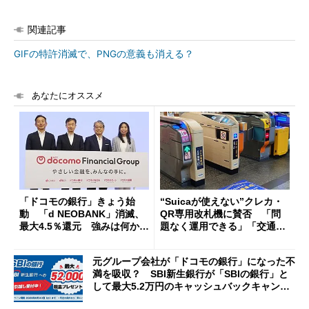
関連記事
GIFの特許消滅で、PNGの意義も消える？
あなたにオススメ
「ドコモの銀行」きょう始
“Suicaが使えない”クレカ・
動 「d NEOBANK」消滅、
QR専用改札機に賛否 「問
最大4.5％還元 強みは何か解
題なく運用できる」「交通系I
説
Cの方がスムーズ」
元グループ会社が「ドコモの銀行」になった不
満を吸収？ SBI新生銀行が「SBIの銀行」と
して最大5.2万円のキャッシュバックキャンペ
ーンを開催