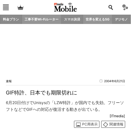
料金プラン
工事不要Wi-Fiルーター
スマホ決済
世界を変える5G
デジモノ
速報
2004年6月21日
GIF特許、日本でも期限切れに
6月20日付けでUnisysの「LZW特許」が国内でも失効。フリーソ
フトなどでGIFへの対応が復活する動きが出ている。
[ITmedia]
PC用表示
関連情報