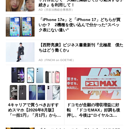
続き』を利用して！
AD（渋谷法務総合事務所）
「iPhone 17e」と「iPhone 17」どちらが買
いか？ 2機種を使い込んで分かった“スペッ
ク表にない違い”
【西野亮廣】ビジネス書最新刊『北極星 僕た
ちはどう働くか』
AD（FINCHI on GOETHE）
4キャリアで買うべきおすす
ドコモが念願の増収増益に好
めスマホ【2026年8月版】
転 「ドコモMAX」好調も後
「一括1円」「月1円」からお
押し、今後は“ロイヤルユー
得なiPhone／Pixel／Galaxy
ザー”を重視
まで