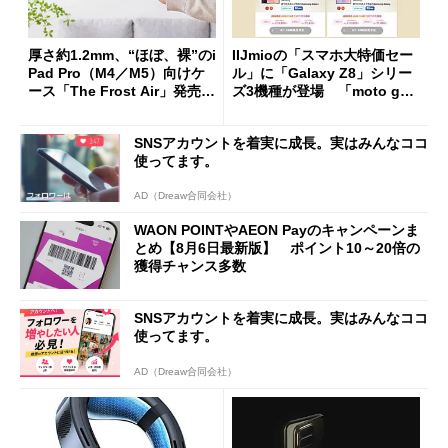
厚さ約1.2mm、“ほぼ、裸”のi
IIJmioの「スマホ大特価セー
Pad Pro（M4／M5）向けケ
ル」に「Galaxy Z8」シリー
ース「The Frost Air」発売
ズ3機種が登場 「moto g37
ケースフィニットから
j」や「OPPO Find X9 Ultr
a」も
SNSアカウントを着実に成長。実はみんなココ
使ってます。
AD（Dreaw合同会社）
WAON POINTやAEON Payのキャンペーンま
とめ【8月6日最新版】 ポイント10～20倍の
獲得チャンス多数
SNSアカウントを着実に成長。実はみんなココ
使ってます。
AD（Dreaw合同会社）