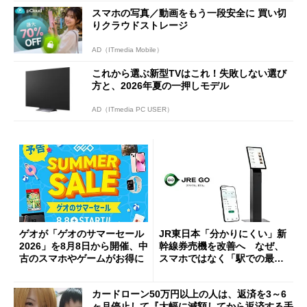
スマホの写真／動画をもう一段安全に 買い切
りクラウドストレージ
AD（ITmedia Mobile）
これから選ぶ新型TVはこれ！失敗しない選び
方と、2026年夏の一押しモデル
AD（ITmedia PC USER）
ゲオが「ゲオのサマーセール
JR東日本「分かりにくい」新
2026」を8月8日から開催、中
幹線券売機を改善へ なぜ、
古のスマホやゲームがお得に
スマホではなく「駅での最短
1分購入」を実現？
カードローン50万円以上の人は、返済を3～6
ヶ月停止して『大幅に減額してから返済する手