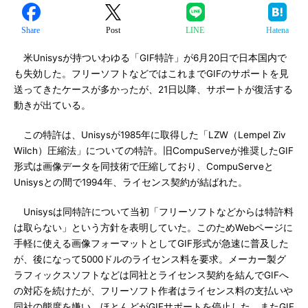
Share
Post
LINE
Hatena
米Unisysが持ついわゆる「GIF特許」が6月20日で日本国内で
も失効した。フリーソフトなどではこれまでGIFのサポートを見
送ってきたケースが多かったが、21日以降、サポートが復活する
動きが出ている。
この特許は、Unisysが1985年に取得した「LZW（Lempel Ziv
Wilch）圧縮法」についての特許。旧CompuServeが推奨したGIF
形式は画像データを同技術で圧縮しており、CompuServeと
Unisysとの間で1994年、ライセンス契約が結ばれた。
Unisysは同特許について当初「フリーソフトなどからは特許料
は取らない」という方針を表明していた。このためWebページに
手軽に使える画像フォーマットとしてGIF形式が急速に普及した
が、後になって5000ドルのライセンス料を要求。メーカー製グ
ラフィックスソフトなどは同社とライセンス契約を結んでGIFへ
の対応を続けたが、フリーソフト作者はライセンス料の支払いや
同社の態度を嫌い、ほとんどがGIFサポートを停止した。またGIF