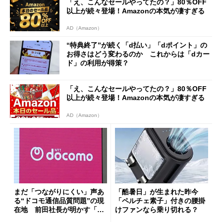
「え、こんなセールやってたの？」80％OFF
以上が続々登場！Amazonの本気が凄すぎる
AD（Amazon）
“特典終了”が続く「d払い」「dポイント」の
お得さはどう変わるのか これからは「dカー
ド」の利用が得策？
「え、こんなセールやってたの？」80％OFF
以上が続々登場！Amazonの本気が凄すぎる
AD（Amazon）
まだ「つながりにくい」声あ
「酷暑日」が生まれた昨今
る“ドコモ通信品質問題”の現
「ペルチェ素子」付きの腰掛
在地 前田社長が明かす「道
けファンなら乗り切れる？
半ば」の詳細解説