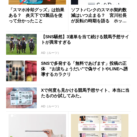
「スマホ冷却グッズ」は効果
ソフトバンクのスマホ契約数
ある？ 炎天下で3製品を使
減はいつ止まる？ 宮川社長
って分かったこと
が反転の時期を語る ホッピ
ング対策は「真剣にやりすぎ
た」
【SNS騒然】3連単を当て続ける競馬予想サイ
トが異常すぎる
AD（ルーツ）
SNSで多発する「無料であげます」投稿の正
体 “お涙ちょうだい”で偽サイトやLINEへ誘
導するカラクリ
Xで何度も見かける競馬予想サイト、本当に当
たるのか試してみた。
AD（ルーツ）