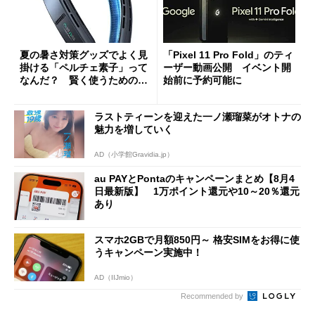
夏の暑さ対策グッズでよく見
「Pixel 11 Pro Fold」のティ
掛ける「ペルチェ素子」って
ーザー動画公開 イベント開
なんだ？ 賢く使うための注
始前に予約可能に
意点も
ラストティーンを迎えた一ノ瀬瑠菜がオトナの
魅力を増していく
AD（小学館Gravidia.jp）
au PAYとPontaのキャンペーンまとめ【8月4
日最新版】 1万ポイント還元や10～20％還元
あり
スマホ2GBで月額850円～ 格安SIMをお得に使
うキャンペーン実施中！
AD（IIJmio）
Recommended by