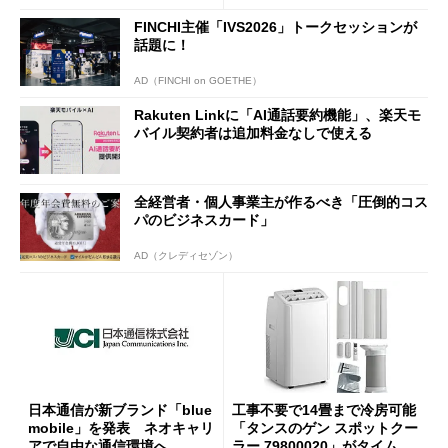
FINCHI主催「IVS2026」トークセッションが
話題に！
AD（FINCHI on GOETHE）
Rakuten Linkに「AI通話要約機能」、楽天モ
バイル契約者は追加料金なしで使える
全経営者・個人事業主が作るべき「圧倒的コス
パのビジネスカード」
AD（クレディセゾン）
日本通信が新ブランド「blue
工事不要で14畳まで冷房可能
mobile」を発表 ネオキャリ
「タンスのゲン スポットクー
アで自由な通信環境へ
ラー 79800020」がタイムセ