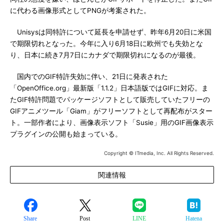
に代わる画像形式としてPNGが考案された。
Unisysは同特許について延長を申請せず、昨年6月20日に米国
で期限切れとなった。今年に入り6月18日に欧州でも失効とな
り、日本に続き7月7日にカナダで期限切れになるのが最後。
国内でのGIF特許失効に伴い、21日に発表された
「OpenOffice.org」最新版「1.1.2」日本語版ではGIFに対応。ま
たGIF特許問題でパッケージソフトとして販売していたフリーの
GIFアニメツール「Giam」がフリーソフトとして再配布がスター
ト。一部作者により、画像表示ソフト「Susie」用のGIF画像表示
プラグインの公開も始まっている。
Copyright © ITmedia, Inc. All Rights Reserved.
関連情報
Share
Post
LINE
Hatena