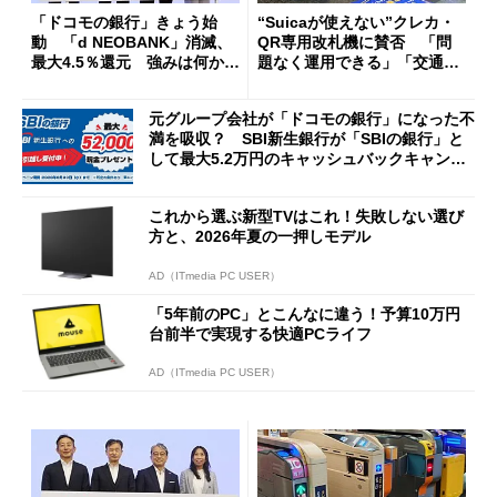
「ドコモの銀行」きょう始
“Suicaが使えない”クレカ・
動 「d NEOBANK」消滅、
QR専用改札機に賛否 「問
最大4.5％還元 強みは何か解
題なく運用できる」「交通系I
説
Cの方がスムーズ」
元グループ会社が「ドコモの銀行」になった不
満を吸収？ SBI新生銀行が「SBIの銀行」と
して最大5.2万円のキャッシュバックキャンペ
ーンを開催
これから選ぶ新型TVはこれ！失敗しない選び
方と、2026年夏の一押しモデル
AD（ITmedia PC USER）
「5年前のPC」とこんなに違う！予算10万円
台前半で実現する快適PCライフ
AD（ITmedia PC USER）