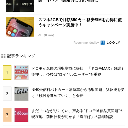
スマホ2GBで月額850円～ 格安SIMをお得に使
うキャンペーン実施中！
AD（IIJmio）
Recommended by
記事ランキング
ドコモが念願の増収増益に好転 「ドコモMAX」好調も
後押し、今後は“ロイヤルユーザー”を重視
NHK受信料パトカー・消防車から徴収問題、猛反発を受
け「検討を進めていく」と会長
まだ「つながりにくい」声ある“ドコモ通信品質問題”の
現在地 前田社長が明かす「道半ば」の詳細解説