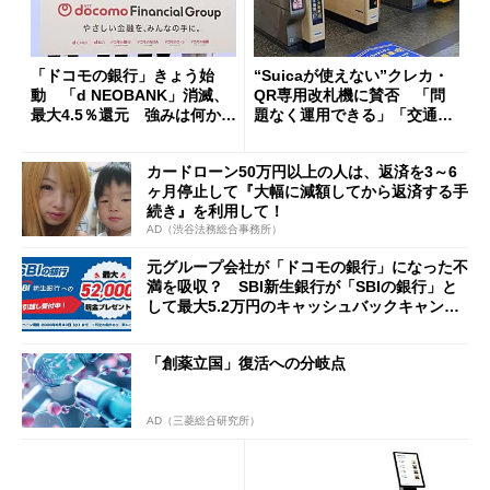
「ドコモの銀行」きょう始
“Suicaが使えない”クレカ・
動 「d NEOBANK」消滅、
QR専用改札機に賛否 「問
最大4.5％還元 強みは何か解
題なく運用できる」「交通系I
説
Cの方がスムーズ」
カードローン50万円以上の人は、返済を3～6
ヶ月停止して『大幅に減額してから返済する手
続き』を利用して！
AD（渋谷法務総合事務所）
元グループ会社が「ドコモの銀行」になった不
満を吸収？ SBI新生銀行が「SBIの銀行」と
して最大5.2万円のキャッシュバックキャンペ
ーンを開催
「創薬立国」復活への分岐点
AD（三菱総合研究所）