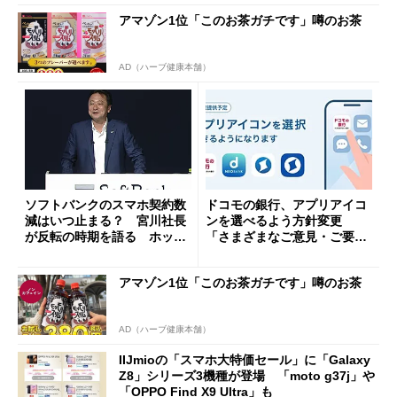
アマゾン1位「このお茶ガチです」噂のお茶
AD（ハーブ健康本舗）
ソフトバンクのスマホ契約数
ドコモの銀行、アプリアイコ
減はいつ止まる？ 宮川社長
ンを選べるよう方針変更
が反転の時期を語る ホッピ
「さまざまなご意見・ご要望
ング対策は「真剣にやりすぎ
を踏まえ」
た」
アマゾン1位「このお茶ガチです」噂のお茶
AD（ハーブ健康本舗）
IIJmioの「スマホ大特価セール」に「Galaxy
Z8」シリーズ3機種が登場 「moto g37j」や
「OPPO Find X9 Ultra」も