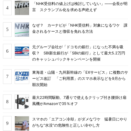
「NHK受信料の値上げは検討していない」――会長が明
言 スクランブル化を求める声絶えず
なぜ？ カーナビが「NHK受信料」対象になるワケ 課
金されるケースと徴収を免れる方法
元グループ会社が「ドコモの銀行」になった不満を吸
収？ SBI新生銀行が「SBIの銀行」として最大5.2万円
のキャッシュバックキャンペーンを開催
東海道・山陽・九州新幹線の「EXサービス」に複数のサ
ービス改訂 「ご利用票」のスマホ表示などを9月から
順次開始
最大22時間駆動、7通りで使えるクリップ付き腰掛け扇
風機がAmazonで35％オフ
スマホの「エアコン冷却」がダメなワケ 猛暑日にやり
がちな“水没”の危険性と正しい冷やし方