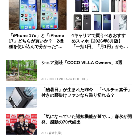
「iPhone 17e」と「iPhone
4キャリアで買うべきおすす
17」どちらが買いか？ 2機
めスマホ【2026年8月版】
種を使い込んで分かった“ス
「一括1円」「月1円」からお
ペック表にない違い”
得なiPhone／Pixel／Galaxy
まで
シェア別荘「COCO VILLA Owners」3選
AD（COCO VILLA on GOETHE）
「酷暑日」が生まれた昨今 「ペルチェ素子」
付きの腰掛けファンなら乗り切れる？
「気になっていた認知機能が菌で…」森永が開
発。感動の70代続出
AD（森永乳業）