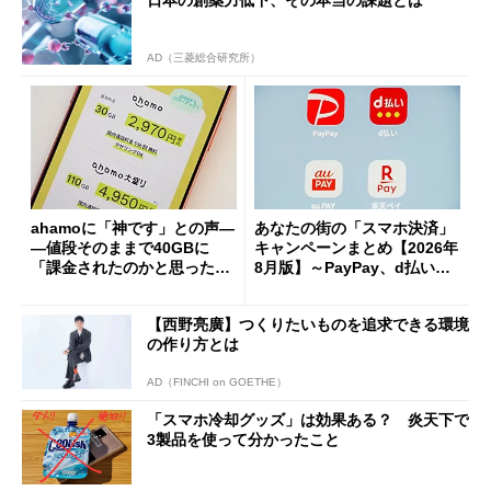
AD（三菱総合研究所）
ahamoに「神です」との声―
あなたの街の「スマホ決済」
―値段そのままで40GBに
キャンペーンまとめ【2026年
「課金されたのかと思った」
8月版】～PayPay、d払い、a
と戸惑いも
u PAY、楽天ペイ
【西野亮廣】つくりたいものを追求できる環境
の作り方とは
AD（FINCHI on GOETHE）
「スマホ冷却グッズ」は効果ある？ 炎天下で
3製品を使って分かったこと