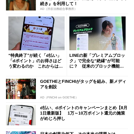
続き』を利用して！
AD（渋谷法務総合事務所）
“特典終了”が続く「d払い」
LINEの新「プレミアムブロッ
「dポイント」のお得さはど
ク」で完全な“絶縁”が可能
う変わるのか これからは
に？ 従来のブロック機能と
「dカード」の利用が得策？
の決定的な違い
GOETHEとFINCHIがタッグを組み、新メディ
アを創設
AD（FINCHI on GOETHE）
d払い、dポイントのキャンペーンまとめ【8月
1日最新版】 1万～10万ポイント還元の施策
がめじろ押し
日本の創薬力低下、その本当の課題とは