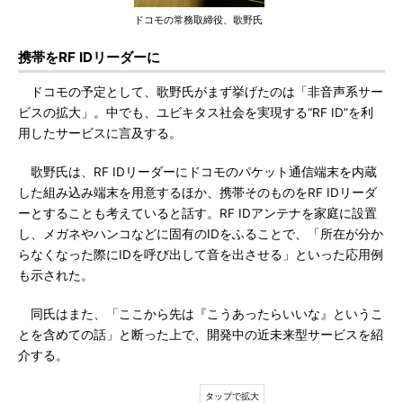
ドコモの常務取締役、歌野氏
携帯をRF IDリーダーに
ドコモの予定として、歌野氏がまず挙げたのは「非音声系サー
ビスの拡大」。中でも、ユビキタス社会を実現する“RF ID”を利
用したサービスに言及する。
歌野氏は、RF IDリーダーにドコモのパケット通信端末を内蔵
した組み込み端末を用意するほか、携帯そのものをRF IDリーダ
ーとすることも考えていると話す。RF IDアンテナを家庭に設置
し、メガネやハンコなどに固有のIDをふることで、「所在が分か
らなくなった際にIDを呼び出して音を出させる」といった応用例
も示された。
同氏はまた、「ここから先は『こうあったらいいな』というこ
とを含めての話」と断った上で、開発中の近未来型サービスを紹
介する。