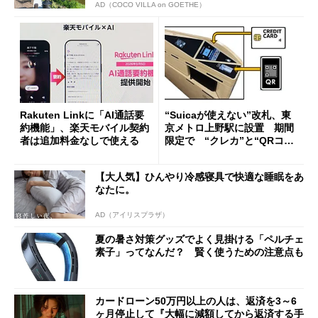
AD（COCO VILLA on GOETHE）
Rakuten Linkに「AI通話要
“Suicaが使えない”改札、東
約機能」、楽天モバイル契約
京メトロ上野駅に設置 期間
者は追加料金なしで使える
限定で “クレカ”と“QRコー
ド”専用
【大人気】ひんやり冷感寝具で快適な睡眠をあ
なたに。
AD（アイリスプラザ）
夏の暑さ対策グッズでよく見掛ける「ペルチェ
素子」ってなんだ？ 賢く使うための注意点も
カードローン50万円以上の人は、返済を3～6
ヶ月停止して『大幅に減額してから返済する手