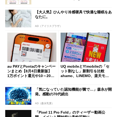
【大人気】ひんやり冷感寝具で快適な睡眠をあ
なたに。
AD（アイリスプラザ）
au PAYとPontaのキャンペー
UQ mobileとY!mobileの「セ
ンまとめ【8月4日最新版】
ット割なし」新割引を比較
1万ポイント還元や10～20％
ahamo、LINEMO、楽天モバ
還元あり
イルよりもお得？
「気になっていた認知機能が菌で…」森永が開
発。感動の70代続出
AD（森永乳業）
「Pixel 11 Pro Fold」のティーザー動画公
開 イベント開始前に予約可能に