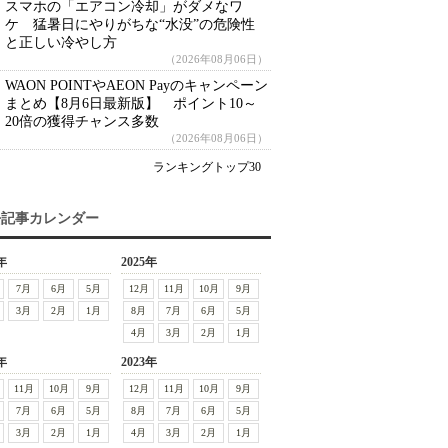
スマホの「エアコン冷却」がダメなワ
ケ 猛暑日にやりがちな“水没”の危険性
と正しい冷やし方
（2026年08月06日）
WAON POINTやAEON Payのキャンペーン
まとめ【8月6日最新版】 ポイント10～
20倍の獲得チャンス多数
（2026年08月06日）
ランキングトップ30
去記事カレンダー
年
2025年
7月
6月
5月
12月
11月
10月
9月
3月
2月
1月
8月
7月
6月
5月
4月
3月
2月
1月
年
2023年
11月
10月
9月
12月
11月
10月
9月
7月
6月
5月
8月
7月
6月
5月
3月
2月
1月
4月
3月
2月
1月