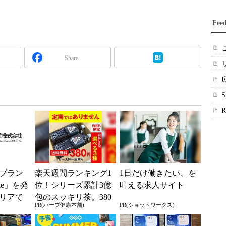
Fee
Share
ブラン
楽天週間ランキング1
1日だけ働きたい、を
ile」を発
位！シリーズ累計3億
叶える求人サイト
リアで
包のスッキリ茶。380
PR(ハーブ健康本舗)
PR(ショットワークス)
境へ
円でお試し