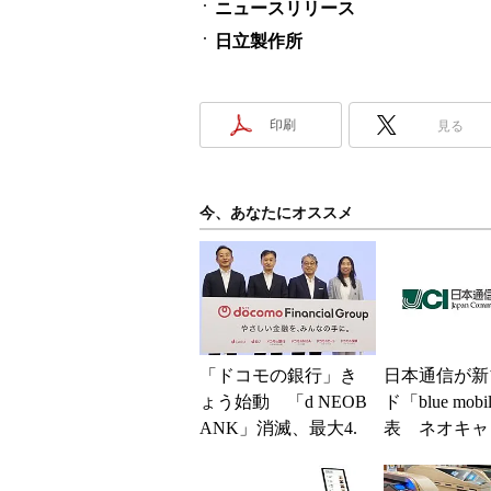
ニュースリリース
日立製作所
印刷
見る
今、あなたにオススメ
「ドコモの銀行」き
日本通信が新
ょう始動 「d NEOB
ド「blue mob
ANK」消滅、最大4.
表 ネオキャ
5％還元 強みは何か
自由な通信環
解説