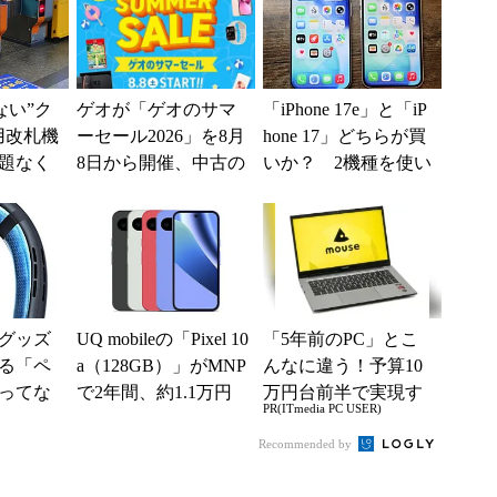
えない”ク
ゲオが「ゲオのサマ
「iPhone 17e」と「iP
用改札機
ーセール2026」を8月
hone 17」どちらが買
題なく
8日から開催、中古の
いか？ 2機種を使い
「交通
スマホやゲームがお
込んで分かった“スペ
ー...
得に
ッ...
グッズ
UQ mobileの「Pixel 10
「5年前のPC」とこ
る「ペ
a（128GB）」がMNP
んなに違う！予算10
ってな
で2年間、約1.1万円
万円台前半で実現す
PR(ITmedia PC USER)
使うた
に【スマホお得...
る快適PCライフ
Recommended by