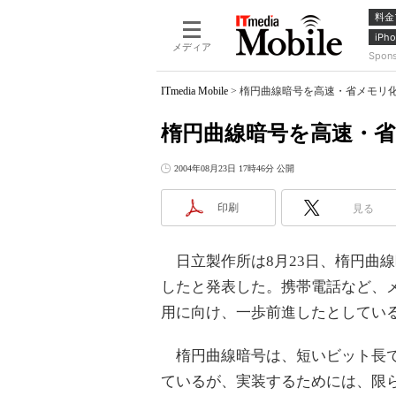
料金
iPho
メディア
Spon
ITmedia Mobile
>
楕円曲線暗号を高速・省メモリ
楕円曲線暗号を高速・
2004年08月23日 17時46分 公開
印刷
見る
日立製作所は8月23日、楕円曲
したと発表した。携帯電話など、
用に向け、一歩前進したとしてい
楕円曲線暗号は、短いビット長で
ているが、実装するためには、限