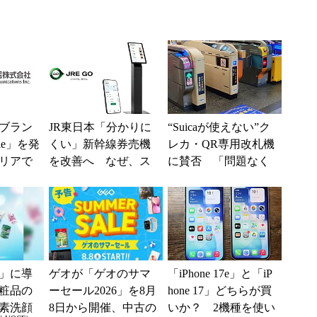
ブラン
JR東日本「分かりに
“Suicaが使えない”ク
ile」を発
くい」新幹線券売機
レカ・QR専用改札機
リアで
を改善へ なぜ、ス
に賛否 「問題なく
境へ
マホではなく「駅で
運用できる」「交通
の最短1分購入」を実
系ICの方がスムー...
現？
」に導
ゲオが「ゲオのサマ
「iPhone 17e」と「iP
粧品の
ーセール2026」を8月
hone 17」どちらが買
素洗顔
8日から開催、中古の
いか？ 2機種を使い