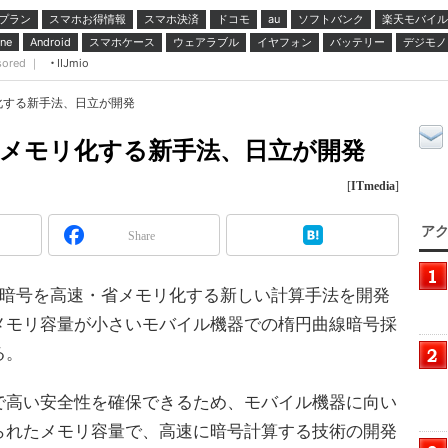
プラン
スマホお得情報
スマホ決済
ドコモ
ソフトバンク
楽天モバイル
au
スマホケース
ウェアラブル
イヤフォン
バッテリー
デジモノ
ne
Android
sored ｜
IIJmio
化する新手法、日立が開発
省メモリ化する新手法、日立が開発
[
ITmedia
]
アク
Share
線暗号を高速・省メモリ化する新しい計算手法を開発
メモリ容量が小さいモバイル機器での楕円曲線暗号採
る。
高い安全性を確保できるため、モバイル機器に向い
られたメモリ容量で、高速に暗号計算する技術の開発