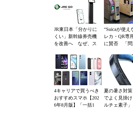
JR東日本「分かりに
“Suicaが使
くい」新幹線券売機
レカ・QR専
を改善へ なぜ、ス
に賛否 「問
マホではなく「駅で
運用できる」
の最短1分購入」を実
系ICの方がスム
現？
4キャリアで買うべき
夏の暑さ対策
おすすめスマホ【202
でよく見掛け
6年8月版】「一括1
ルチェ素子」
円」「月1円」からお
んだ？ 賢く
得なiPhone／...
めの注意点も