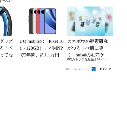
VOCE)
スマホやゲームがお
込んで分かった“スペ
得に
ッ...
グッズ
UQ mobileの「Pixel 10
カネボウの酵素研究
る「ペ
a（128GB）」がMNP
がつるすべ肌に導
ってな
で2年間、約1.1万円
く！suisaiの毛穴ケ
PR(カネボウ化粧品｜VOCE)
使うた
に【スマホお得...
ア・角質ケア
Recommended by