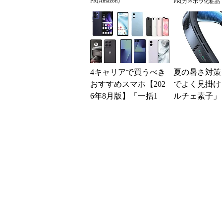
PR(Amazon)
PR(カネボウ化粧品｜
場！Amazonの本気が
とは？
凄すぎる
4キャリアで買うべき
夏の暑さ対策
おすすめスマホ【202
でよく見掛け
6年8月版】「一括1
ルチェ素子」
円」「月1円」からお
んだ？ 賢く
得なiPhone／...
めの注意点も