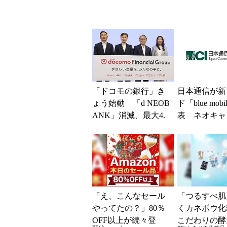
「ドコモの銀行」き
日本通信が新
ょう始動 「d NEOB
ド「blue mob
ANK」消滅、最大4.
表 ネオキャ
5％還元 強みは何か
自由な通信環
解説
「え、こんなセール
「つるすべ肌
やってたの？」80％
くカネボウ化
OFF以上が続々登
こだわりの酵