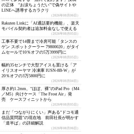
の正体 “お涙ちょうだい”で偽サイトや
LINEへ誘導するカラクリ
（2026年08月06日）
Rakuten Linkに「AI通話要約機能」、楽天
モバイル契約者は追加料金なしで使える
（2026年08月05日）
工事不要で14畳まで冷房可能「タンスの
ゲン スポットクーラー 79800020」がタイ
ムセールで10％オフの5万3999円に
（2026年08月05日）
幅約35センチで大型アイスも置ける「ア
イリスオーヤマ 冷凍庫 IUSN-8B-W」が
20％オフの3万5800円に
（2026年08月04日）
厚さ約1.2mm、“ほぼ、裸”のiPad Pro（M4
／M5）向けケース「The Frost Air」発
売 ケースフィニットから
（2026年08月05日）
まだ「つながりにくい」声ある“ドコモ通
信品質問題”の現在地 前田社長が明かす
「道半ば」の詳細解説
（2026年08月06日）