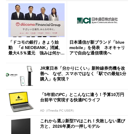
「ドコモの銀行」きょう始
日本通信が新ブランド「blue
動 「d NEOBANK」消滅、
mobile」を発表 ネオキャリ
最大4.5％還元 強みは何か解
アで自由な通信環境へ
説
JR東日本「分かりにくい」新幹線券売機を改
善へ なぜ、スマホではなく「駅での最短1分
購入」を実現？
「5年前のPC」とこんなに違う！予算10万円
台前半で実現する快適PCライフ
AD（ITmedia PC USER）
これから選ぶ新型TVはこれ！失敗しない選び
方と、2026年夏の一押しモデル