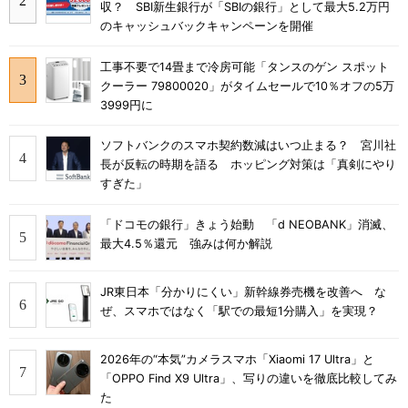
収？ SBI新生銀行が「SBIの銀行」として最大5.2万円
のキャッシュバックキャンペーンを開催
工事不要で14畳まで冷房可能「タンスのゲン スポット
クーラー 79800020」がタイムセールで10％オフの5万
3999円に
ソフトバンクのスマホ契約数減はいつ止まる？ 宮川社
長が反転の時期を語る ホッピング対策は「真剣にやり
すぎた」
「ドコモの銀行」きょう始動 「d NEOBANK」消滅、
最大4.5％還元 強みは何か解説
JR東日本「分かりにくい」新幹線券売機を改善へ な
ぜ、スマホではなく「駅での最短1分購入」を実現？
2026年の“本気”カメラスマホ「Xiaomi 17 Ultra」と
「OPPO Find X9 Ultra」、写りの違いを徹底比較してみ
た