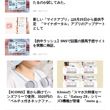
たるのか試してみた。
AD（ルーツ）
新しい「マイナアプリ」は8月25日から提供予
定 「マイナポータル」アプリのアップデート
として
【的中ラッシュ】SNSで話題の競馬予想サイト
を実際に検証。
AD（ルーツ）
【3COINS】首から掛けてハ
IIJmioの「スマホ大特価セー
ンズフリーで使用、3520円の
ル」に「Galaxy Z8」シリー
「ペルチェ付きネックファ
ズ3機種が登場 「moto g37
ン」
j」や「OPPO Find X9 Ultr
a」も