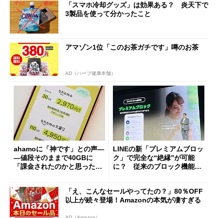
「スマホ冷却グッズ」は効果ある？ 炎天下で
3製品を使って分かったこと
アマゾン1位「このお茶ガチです」噂のお茶
AD（ハーブ健康本舗）
ahamoに「神です」との声―
LINEの新「プレミアムブロッ
―値段そのままで40GBに
ク」で完全な“絶縁”が可能
「課金されたのかと思った」
に？ 従来のブロック機能と
と戸惑いも
の決定的な違い
「え、こんなセールやってたの？」80％OFF
以上が続々登場！Amazonの本気が凄すぎる
AD（Amazon）