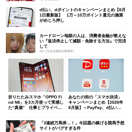
d払い、dポイントのキャンペーンまとめ【8月
1日最新版】 1万～10万ポイント還元の施策
がめじろ押し
カードローン地獄の人は、消費者金融が教えな
い『返済停止して減額・免除する方法』で完済
して
AD（渋谷法務総合事務所）
折りたたみスマホ「OPPO Fi
あなたの街の「スマホ決済」
nd N6」を3カ月使って実感し
キャンペーンまとめ【2026年
た“真価” 仕事とプライベー
8月版】～PayPay、d払い、a
トで大活躍
u PAY、楽天ペイ
「3連続万馬券…！」今話題の稼げる競馬予想
サイトがバグすぎる件