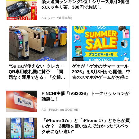
楽天週間ランキング1位！シリーズ累計3億包
のスッキリ茶。380円でお試し
AD（ハーブ健康本舗）
“Suicaが使えない”クレカ・
ゲオが「ゲオのサマーセール
QR専用改札機に賛否 「問
2026」を8月8日から開催、中
題なく運用できる」「交通系I
古のスマホやゲームがお得に
Cの方がスムーズ」
FINCHI主催「IVS2026」トークセッションが
話題に！
AD（FINCHI on GOETHE）
「iPhone 17e」と「iPhone 17」どちらが買
いか？ 2機種を使い込んで分かった“スペッ
ク表にない違い”