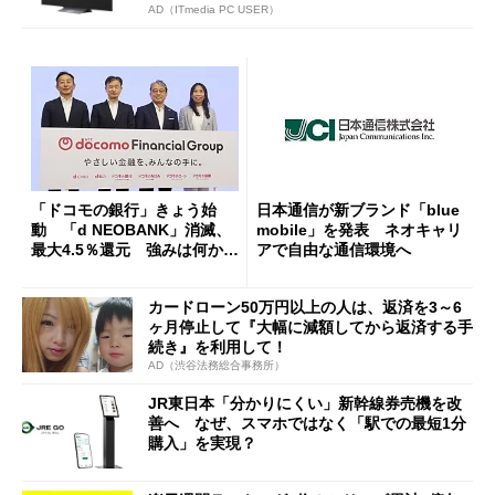
AD（ITmedia PC USER）
「ドコモの銀行」きょう始
日本通信が新ブランド「blue
動 「d NEOBANK」消滅、
mobile」を発表 ネオキャリ
最大4.5％還元 強みは何か解
アで自由な通信環境へ
説
カードローン50万円以上の人は、返済を3～6
ヶ月停止して『大幅に減額してから返済する手
続き』を利用して！
AD（渋谷法務総合事務所）
JR東日本「分かりにくい」新幹線券売機を改
善へ なぜ、スマホではなく「駅での最短1分
購入」を実現？