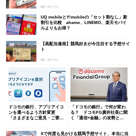
AD（ルーツ）
UQ mobileとY!mobileの「セット割なし」新
割引を比較 ahamo、LINEMO、楽天モバイ
ルよりもお得？
【高配当連発】競馬好きが今注目する予想サイ
ト
AD（ルーツ）
ドコモの銀行、アプリアイコ
「ドコモの銀行」で何が変わ
ンを選べるよう方針変更
る？ ドコモFG廣井社長に聞
「さまざまなご意見・ご要望
く「通信×金融」の攻勢とグ
を踏まえ」
ループ戦略
Xで何度も見かける競馬予想サイト、本当に当