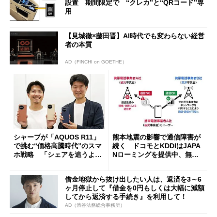
設置 期間限定で “クレカ”と“QRコード”専
用
【見城徹×藤田晋】AI時代でも変わらない経営
者の本質
AD（FINCHI on GOETHE）
シャープが「AQUOS R11」
熊本地震の影響で通信障害が
で挑む“価格高騰時代”のスマ
続く ドコモとKDDIはJAPA
ホ戦略 「シェアを追うより
Nローミングを提供中、無料
も既存ユーザーを大切に」
Wi-Fi「00000JAPAN」も開
放
借金地獄から抜け出したい人は、返済を3～6
ヶ月停止して『借金を0円もしくは大幅に減額
してから返済する手続き』を利用して！
AD（渋谷法務総合事務所）