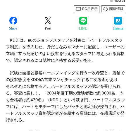
[ITmedia]
PC用表示
関連情報
Share
Post
LINE
Hatena
KDDIは、auのショップスタッフを対象に「ハートフルスタッ
フ制度」を導入した。身だしなみやマナーに配慮し、ユーザーの
立場に立った感じのよい接客を行えるスタッフに与えられる資格
で、認定されるには試験に合格する必要がある。
試験は面接と接客ロールプレイングを行う一次考査と、店舗で
の接客態度をKDDIの営業マンがチェックする二次考査があり、
それぞれに合格すると、ハートフルスタッフの認定を受けられ
る。審査は厳しく、「2004年度下期の受験者数は約3000名、う
ち合格者は約470名」（KDDI）という狭き門。ハートフルスタッ
フには、ハートをモチーフにしたバッチと認定証が授与され、ハ
ートフルスタッフ資格認定者が在籍する店舗には、在籍店証が発
行される。