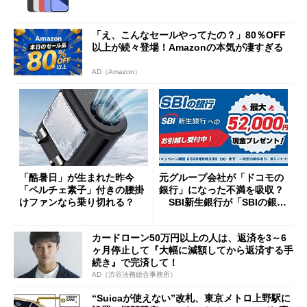
「え、こんなセールやってたの？」80％OFF
以上が続々登場！Amazonの本気が凄すぎる
AD（Amazon）
「酷暑日」が生まれた昨今
元グループ会社が「ドコモの
「ペルチェ素子」付きの腰掛
銀行」になった不満を吸収？
けファンなら乗り切れる？
SBI新生銀行が「SBIの銀
行」として最大5.2万円のキャ
ッシュバックキャンペーンを
カードローン50万円以上の人は、返済を3～6
開催
ヶ月停止して『大幅に減額してから返済する手
続き』で完済して！
AD（渋谷法務総合事務所）
“Suicaが使えない”改札、東京メトロ上野駅に