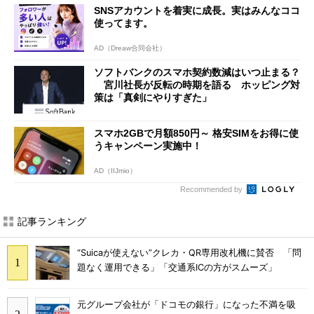
SNSアカウントを着実に成長。実はみんなココ
使ってます。
AD（Dreaw合同会社）
ソフトバンクのスマホ契約数減はいつ止まる？
宮川社長が反転の時期を語る ホッピング対
策は「真剣にやりすぎた」
スマホ2GBで月額850円～ 格安SIMをお得に使
うキャンペーン実施中！
AD（IIJmio）
Recommended by
記事ランキング
“Suicaが使えない”クレカ・QR専用改札機に賛否 「問
題なく運用できる」「交通系ICの方がスムーズ」
元グループ会社が「ドコモの銀行」になった不満を吸