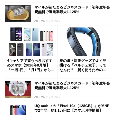
マイルが超たまるビジネスカード！初年度年会
費無料で還元率最大1.125%
AD（クレディセゾン）
4キャリアで買うべきおすす
夏の暑さ対策グッズでよく見
めスマホ【2026年8月版】
掛ける「ペルチェ素子」って
「一括1円」「月1円」からお
なんだ？ 賢く使うための注
得なiPhone／Pixel／Galaxy
意点も
まで
マイルが超たまるビジネスカード！初年度年会
費無料で還元率最大1.125%
AD（クレディセゾン）
UQ mobileの「Pixel 10a（128GB）」がMNP
で2年間、約1.1万円に【スマホお得情報】