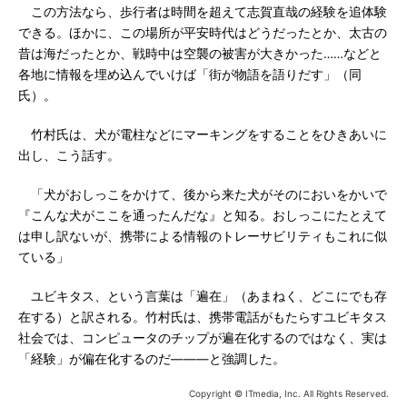
この方法なら、歩行者は時間を超えて志賀直哉の経験を追体験
できる。ほかに、この場所が平安時代はどうだったとか、太古の
昔は海だったとか、戦時中は空襲の被害が大きかった……などと
各地に情報を埋め込んでいけば「街が物語を語りだす」（同
氏）。
竹村氏は、犬が電柱などにマーキングをすることをひきあいに
出し、こう話す。
「犬がおしっこをかけて、後から来た犬がそのにおいをかいで
『こんな犬がここを通ったんだな』と知る。おしっこにたとえて
は申し訳ないが、携帯による情報のトレーサビリティもこれに似
ている」
ユビキタス、という言葉は「遍在」（あまねく、どこにでも存
在する）と訳される。竹村氏は、携帯電話がもたらすユビキタス
社会では、コンピュータのチップが遍在化するのではなく、実は
「経験」が偏在化するのだ―――と強調した。
Copyright © ITmedia, Inc. All Rights Reserved.