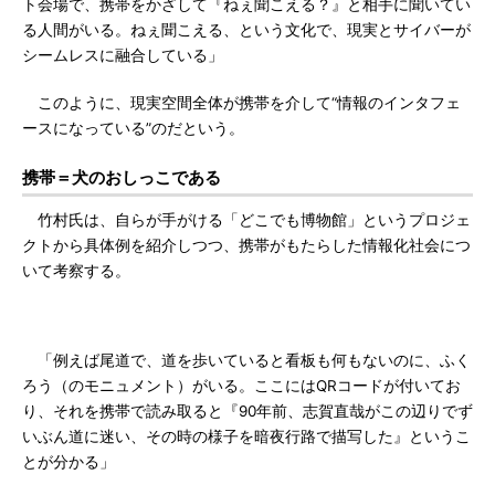
ト会場で、携帯をかざして『ねぇ聞こえる？』と相手に聞いてい
る人間がいる。ねぇ聞こえる、という文化で、現実とサイバーが
シームレスに融合している」
このように、現実空間全体が携帯を介して“情報のインタフェ
ースになっている”のだという。
携帯＝犬のおしっこである
竹村氏は、自らが手がける「どこでも博物館」というプロジェ
クトから具体例を紹介しつつ、携帯がもたらした情報化社会につ
いて考察する。
「例えば尾道で、道を歩いていると看板も何もないのに、ふく
ろう（のモニュメント）がいる。ここにはQRコードが付いてお
り、それを携帯で読み取ると『90年前、志賀直哉がこの辺りでず
いぶん道に迷い、その時の様子を暗夜行路で描写した』というこ
とが分かる」