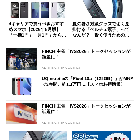
4キャリアで買うべきおすす
夏の暑さ対策グッズでよく見
めスマホ【2026年8月版】
掛ける「ペルチェ素子」って
「一括1円」「月1円」からお
なんだ？ 賢く使うための注
得なiPhone／Pixel／Galaxy
意点も
まで
FINCHI主催「IVS2026」トークセッションが
話題に！
AD（FINCHI on GOETHE）
UQ mobileの「Pixel 10a（128GB）」がMNP
で2年間、約1.1万円に【スマホお得情報】
FINCHI主催「IVS2026」トークセッションが
話題に！
AD（FINCHI on GOETHE）