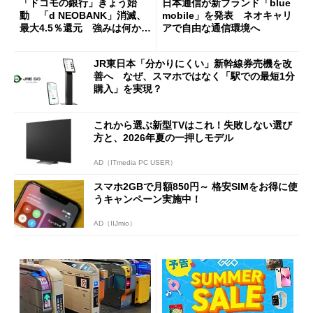
「ドコモの銀行」きょう始
日本通信が新ブランド「blue
動 「d NEOBANK」消滅、
mobile」を発表 ネオキャリ
最大4.5％還元 強みは何か解
アで自由な通信環境へ
説
JR東日本「分かりにくい」新幹線券売機を改
善へ なぜ、スマホではなく「駅での最短1分
購入」を実現？
これから選ぶ新型TVはこれ！失敗しない選び
方と、2026年夏の一押しモデル
AD（ITmedia PC USER）
スマホ2GBで月額850円～ 格安SIMをお得に使
うキャンペーン実施中！
AD（IIJmio）