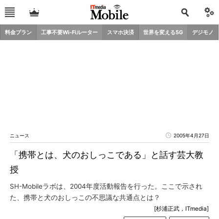
料金プラン
工事不要Wi-Fiルーター
スマホ決済
世界を変える5G
デジモノ
ニュース
2005年4月27日
「携帯とは、犬のおしっこである」と話す芸大教
授
SH-Mobileラボは、2004年度活動報告を行った。ここで示され
た、携帯と犬のおしっこの不思議な共通点とは？
[杉浦正武，ITmedia]