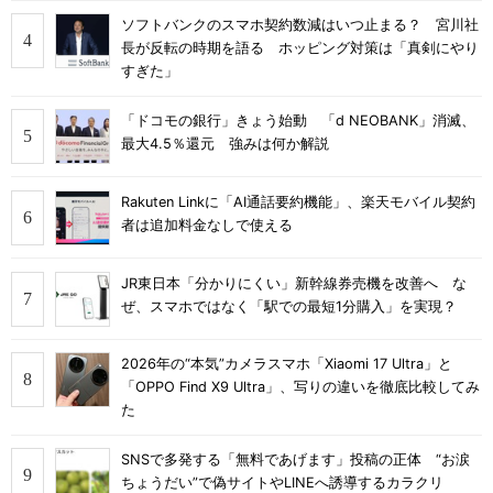
ソフトバンクのスマホ契約数減はいつ止まる？ 宮川社
長が反転の時期を語る ホッピング対策は「真剣にやり
すぎた」
「ドコモの銀行」きょう始動 「d NEOBANK」消滅、
最大4.5％還元 強みは何か解説
Rakuten Linkに「AI通話要約機能」、楽天モバイル契約
者は追加料金なしで使える
JR東日本「分かりにくい」新幹線券売機を改善へ な
ぜ、スマホではなく「駅での最短1分購入」を実現？
2026年の“本気”カメラスマホ「Xiaomi 17 Ultra」と
「OPPO Find X9 Ultra」、写りの違いを徹底比較してみ
た
SNSで多発する「無料であげます」投稿の正体 “お涙
ちょうだい”で偽サイトやLINEへ誘導するカラクリ