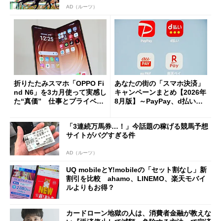
AD（ルーツ）
折りたたみスマホ「OPPO Fi
あなたの街の「スマホ決済」
nd N6」を3カ月使って実感し
キャンペーンまとめ【2026年
た“真価” 仕事とプライベー
8月版】～PayPay、d払い、a
トで大活躍
u PAY、楽天ペイ
「3連続万馬券…！」今話題の稼げる競馬予想
サイトがバグすぎる件
AD（ルーツ）
UQ mobileとY!mobileの「セット割なし」新
割引を比較 ahamo、LINEMO、楽天モバイ
ルよりもお得？
カードローン地獄の人は、消費者金融が教えな