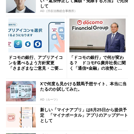
い『返済停止して減額・免除する方法』で完済
して
AD（渋谷法務総合事務所）
ドコモの銀行、アプリアイコ
「ドコモの銀行」で何が変わ
ンを選べるよう方針変更
る？ ドコモFG廣井社長に聞
「さまざまなご意見・ご要望
く「通信×金融」の攻勢とグ
を踏まえ」
ループ戦略
Xで何度も見かける競馬予想サイト、本当に当
たるのか試してみた。
AD（ルーツ）
新しい「マイナアプリ」は8月25日から提供予
定 「マイナポータル」アプリのアップデート
として