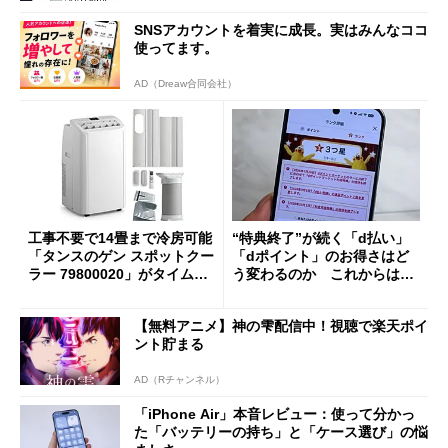
SNSアカウントを着実に成長。実はみんなココ
使ってます。
AD（Dreaw合同会社）
工事不要で14畳まで冷房可能
“特典終了”が続く「d払い」
「タンスのゲン スポットクー
「dポイント」のお得さはど
ラー 79800020」がタイムセ
う変わるのか これからは
ールで10％オフの5万3999円
「dカード」の利用が得策？
に
【無料アニメ】神の雫配信中！視聴で楽天ポイ
ント貯まる
AD（Rチャンネル）
「iPhone Air」本音レビュー：使って分かっ
た「バッテリーの持ち」と「ケース選び」の悩