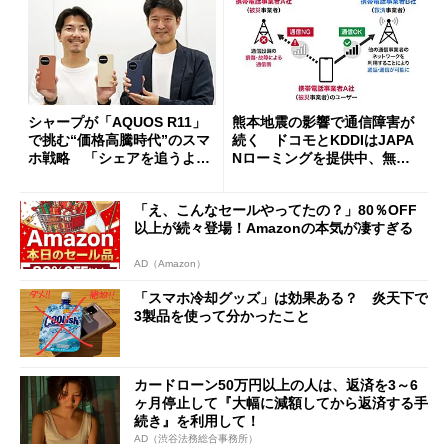
シャープが「AQUOS R11」
熊本地震の影響で通信障害が
で挑む“価格高騰時代”のスマ
続く ドコモとKDDIはJAPA
ホ戦略 「シェアを追うより
Nローミングを提供中、無料
も既存ユーザーを大切に」
Wi-Fi「00000JAPAN」も開
放
「え、こんなセールやってたの？」80％OFF
以上が続々登場！Amazonの本気が凄すぎる
AD（Amazon）
「スマホ冷却グッズ」は効果ある？ 炎天下で
3製品を使って分かったこと
カードローン50万円以上の人は、返済を3～6
ヶ月停止して『大幅に減額してから返済する手
続き』を利用して！
AD（渋谷法務総合事務所）