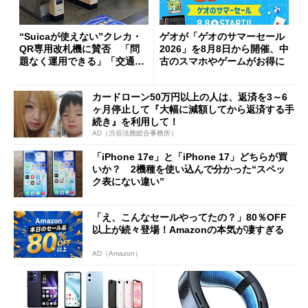
“Suicaが使えない”クレカ・
ゲオが「ゲオのサマーセール
QR専用改札機に賛否 「問
2026」を8月8日から開催、中
題なく運用できる」「交通系I
古のスマホやゲームがお得に
Cの方がスムーズ」
カードローン50万円以上の人は、返済を3～6
ヶ月停止して『大幅に減額してから返済する手
続き』を利用して！
AD（渋谷法務総合事務所）
「iPhone 17e」と「iPhone 17」どちらが買
いか？ 2機種を使い込んで分かった“スペッ
ク表にない違い”
「え、こんなセールやってたの？」80％OFF
以上が続々登場！Amazonの本気が凄すぎる
AD（Amazon）