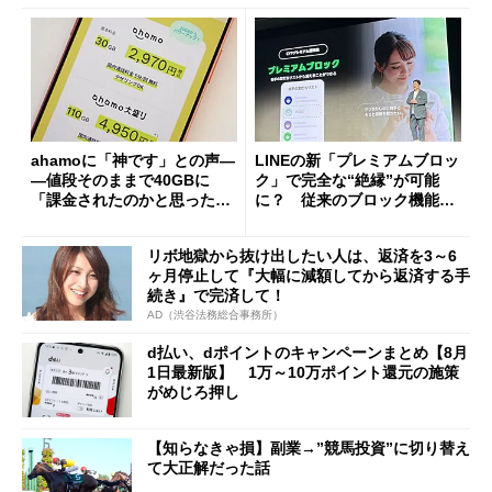
ahamoに「神です」との声―
LINEの新「プレミアムブロッ
―値段そのままで40GBに
ク」で完全な“絶縁”が可能
「課金されたのかと思った」
に？ 従来のブロック機能と
と戸惑いも
の決定的な違い
リボ地獄から抜け出したい人は、返済を3～6
ヶ月停止して『大幅に減額してから返済する手
続き』で完済して！
AD（渋谷法務総合事務所）
d払い、dポイントのキャンペーンまとめ【8月
1日最新版】 1万～10万ポイント還元の施策
がめじろ押し
【知らなきゃ損】副業→”競馬投資”に切り替え
て大正解だった話