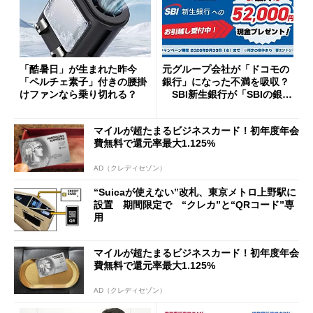
「酷暑日」が生まれた昨今
元グループ会社が「ドコモの
「ペルチェ素子」付きの腰掛
銀行」になった不満を吸収？
けファンなら乗り切れる？
SBI新生銀行が「SBIの銀
行」として最大5.2万円のキャ
ッシュバックキャンペーンを
マイルが超たまるビジネスカード！初年度年会
開催
費無料で還元率最大1.125%
AD（クレディセゾン）
“Suicaが使えない”改札、東京メトロ上野駅に
設置 期間限定で “クレカ”と“QRコード”専
用
マイルが超たまるビジネスカード！初年度年会
費無料で還元率最大1.125%
AD（クレディセゾン）