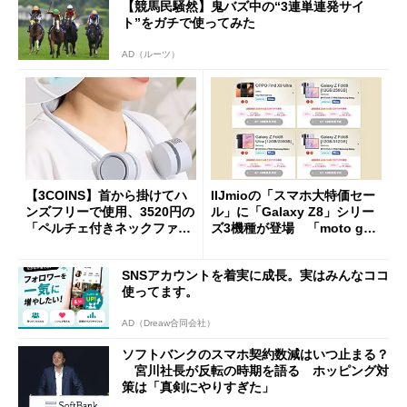
【競馬民騒然】鬼バズ中の“3連単連発サイ
ト”をガチで使ってみた
AD（ルーツ）
【3COINS】首から掛けてハ
IIJmioの「スマホ大特価セー
ンズフリーで使用、3520円の
ル」に「Galaxy Z8」シリー
「ペルチェ付きネックファ
ズ3機種が登場 「moto g37
ン」
j」や「OPPO Find X9 Ultr
a」も
SNSアカウントを着実に成長。実はみんなココ
使ってます。
AD（Dreaw合同会社）
ソフトバンクのスマホ契約数減はいつ止まる？
宮川社長が反転の時期を語る ホッピング対
策は「真剣にやりすぎた」