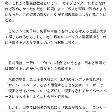
命。これまで聖書は教会という“アーカイブセンター”に行かなけ
れば読めなかったのだが、印刷によって各人が家庭で読めるよう
になった。この聖書の普及が、やがて宗教革命につながることに
なる」
このように何千年、何百年単位でものごとを考えると話が大き
く感じられるかもしれないが、現在のユビキタス情報革命もこれ
に匹敵する大きな変化なのだと竹村氏は説く。
竹村氏は、一般に“ユビキタス社会”というとき、日本と米国で
は想定するものが少々異なるとも指摘する。
米国の場合、ユビキタス社会とはLANのインフラを普及させ
「サイバースペース」を多く用意することを指す。ユーザーは
「現実とサイバーの世の中を区切り、現実を忘れてサイバースペ
ースに没入する」ような社会だと竹村氏。
しかし、日本では携帯の普及により状況が異なる。「コンサー