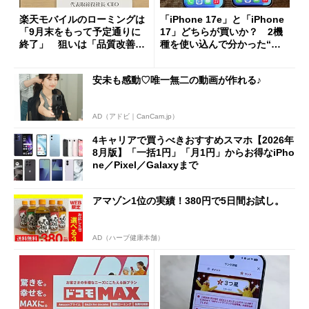
楽天モバイルのローミングは
「iPhone 17e」と「iPhone
「9月末をもって予定通りに
17」どちらが買いか？ 2機
終了」 狙いは「品質改善」
種を使い込んで分かった“ス
ただし「ルーラル限定で期
ペック表にない違い”
限を切った新契約」の可能性
安未も感動♡唯一無二の動画が作れる♪
も
AD（アドビ｜CanCam.jp）
4キャリアで買うべきおすすめスマホ【2026年
8月版】「一括1円」「月1円」からお得なiPho
ne／Pixel／Galaxyまで
アマゾン1位の実績！380円で5日間お試し。
AD（ハーブ健康本舗）