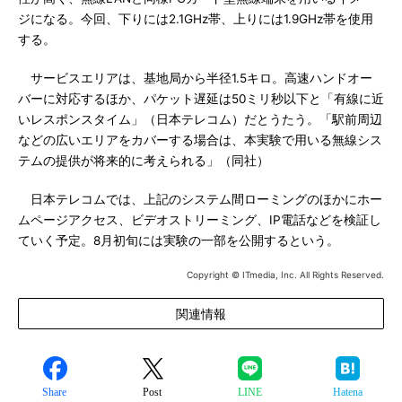
ジになる。今回、下りには2.1GHz帯、上りには1.9GHz帯を使用
する。
サービスエリアは、基地局から半径1.5キロ。高速ハンドオー
バーに対応するほか、パケット遅延は50ミリ秒以下と「有線に近
いレスポンスタイム」（日本テレコム）だとうたう。「駅前周辺
などの広いエリアをカバーする場合は、本実験で用いる無線シス
テムの提供が将来的に考えられる」（同社）
日本テレコムでは、上記のシステム間ローミングのほかにホー
ムページアクセス、ビデオストリーミング、IP電話などを検証し
ていく予定。8月初旬には実験の一部を公開するという。
Copyright © ITmedia, Inc. All Rights Reserved.
関連情報
Share
Post
LINE
Hatena