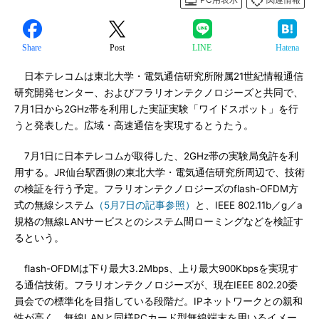
Share
Post
LINE
Hatena
日本テレコムは東北大学・電気通信研究所附属21世紀情報通信
研究開発センター、およびフラリオンテクノロジーズと共同で、
7月1日から2GHz帯を利用した実証実験「ワイドスポット」を行
うと発表した。広域・高速通信を実現するとうたう。
7月1日に日本テレコムが取得した、2GHz帯の実験局免許を利
用する。JR仙台駅西側の東北大学・電気通信研究所周辺で、技術
の検証を行う予定。フラリオンテクノロジーズのflash-OFDM方
式の無線システム
（5月7日の記事参照）
と、IEEE 802.11b／g／a
規格の無線LANサービスとのシステム間ローミングなどを検証す
るという。
flash-OFDMは下り最大3.2Mbps、上り最大900Kbpsを実現す
る通信技術。フラリオンテクノロジーズが、現在IEEE 802.20委
員会での標準化を目指している段階だ。IPネットワークとの親和
性が高く、無線LANと同様PCカード型無線端末を用いるイメー