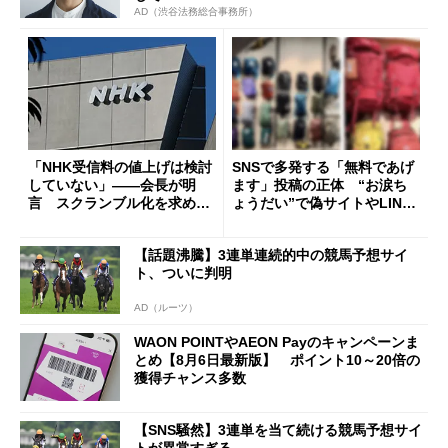
AD（渋谷法務総合事務所）
「NHK受信料の値上げは検討
SNSで多発する「無料であげ
していない」――会長が明
ます」投稿の正体 “お涙ち
言 スクランブル化を求める
ょうだい”で偽サイトやLINE
声絶えず
へ誘導するカラクリ
【話題沸騰】3連単連続的中の競馬予想サイ
ト、ついに判明
AD（ルーツ）
WAON POINTやAEON Payのキャンペーンま
とめ【8月6日最新版】 ポイント10～20倍の
獲得チャンス多数
【SNS騒然】3連単を当て続ける競馬予想サイ
トが異常すぎる