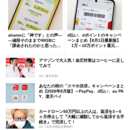
ahamoに「神です」との声―
d払い、dポイントのキャンペ
―値段そのままで40GBに
ーンまとめ【8月1日最新版】
「課金されたのかと思った」
1万～10万ポイント還元の
と戸惑いも
施策がめじろ押し
アマゾンで大人気！血圧対策はコーヒーに足し
てみて
AD（森永乳業）
あなたの街の「スマホ決済」キャンペーンまと
め【2026年8月版】～PayPay、d払い、au PA
Y、楽天ペイ
カードローン50万円以上の人は、返済を3～6
ヶ月停止して『大幅に減額してから返済する手
続き』で完済して！
AD（渋谷法務総合事務所）