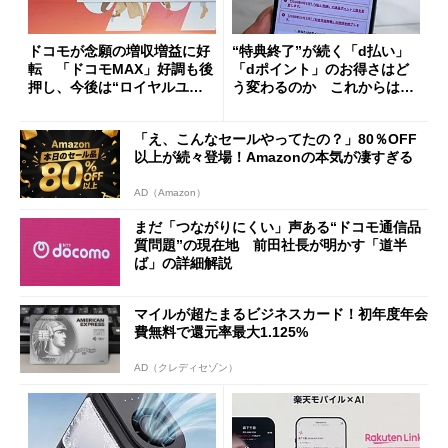
ドコモが念願の増収増益に好
“特典終了”が続く「d払い」
転 「ドコモMAX」好調も後
「dポイント」のお得さはど
押し、今後は“ロイヤルユー
う変わるのか これからは
ザー”を重視
「dカード」の利用が得策？
「え、こんなセールやってたの？」80％OFF
以上が続々登場！Amazonの本気が凄すぎる
AD（Amazon）
まだ「つながりにくい」声ある“ドコモ通信品
質問題”の現在地 前田社長が明かす「道半
ば」の詳細解説
マイルが超たまるビジネスカード！初年度年会
費無料で還元率最大1.125%
AD（クレディセゾン）