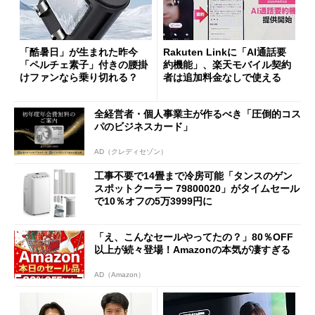
「酷暑日」が生まれた昨今
Rakuten Linkに「AI通話要
「ペルチェ素子」付きの腰掛
約機能」、楽天モバイル契約
けファンなら乗り切れる？
者は追加料金なしで使える
全経営者・個人事業主が作るべき「圧倒的コス
パのビジネスカード」
AD（クレディセゾン）
工事不要で14畳まで冷房可能「タンスのゲン
スポットクーラー 79800020」がタイムセール
で10％オフの5万3999円に
「え、こんなセールやってたの？」80％OFF
以上が続々登場！Amazonの本気が凄すぎる
AD（Amazon）