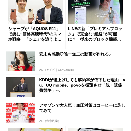
シャープが「AQUOS R11」
LINEの新「プレミアムブロッ
で挑む“価格高騰時代”のスマ
ク」で完全な“絶縁”が可能
ホ戦略 「シェアを追うより
に？ 従来のブロック機能と
も既存ユーザーを大切に」
の決定的な違い
安未も感動♡唯一無二の動画が作れる♪
AD（アドビ｜CanCam.jp）
KDDIが値上げしても解約率が低下した理由 a
u、UQ mobile、povoを循環させ「脱・販促
費競争」へ
アマゾンで大人気！血圧対策はコーヒーに足し
てみて
AD（森永乳業）