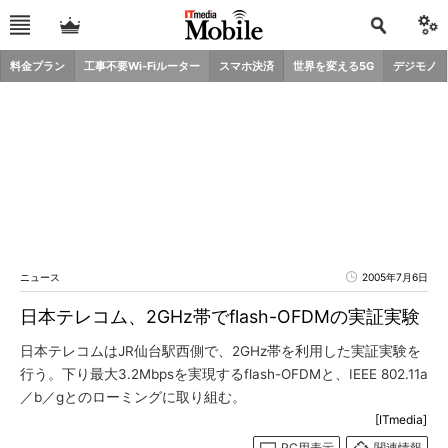
料金プラン
工事不要Wi-Fiルーター
スマホ決済
世界を変える5G
デジモノ
ニュース
2005年7月6日
日本テレコム、2GHz帯でflash-OFDMの実証実験
日本テレコムはJR仙台駅西側で、2GHz帯を利用した実証実験を
行う。下り最大3.2Mbpsを実現するflash-OFDMと、IEEE 802.11a
／b／gとのローミングに取り組む。
[ITmedia]
PC用表示
関連情報