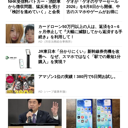
NHK受信料パトカー・消防車
ゲオが「ゲオのサマーセール
から徴収問題、猛反発を受け
2026」を8月8日から開催、中
「検討を進めていく」と会長
古のスマホやゲームがお得に
カードローン50万円以上の人は、返済を3～6
ヶ月停止して『大幅に減額してから返済する手
続き』を利用して！
AD（渋谷法務総合事務所）
JR東日本「分かりにくい」新幹線券売機を改
善へ なぜ、スマホではなく「駅での最短1分
購入」を実現？
アマゾン1位の実績！380円で5日間お試し。
AD（ハーブ健康本舗）