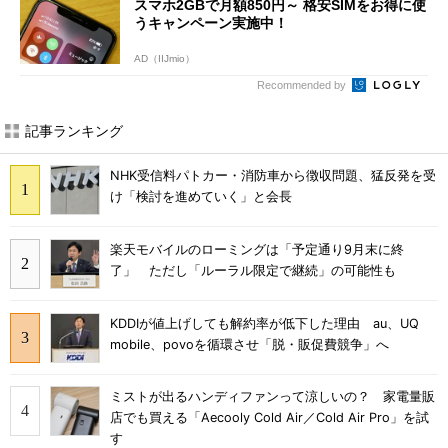
スマホ2GBで月額850円～ 格安SIMをお得に使
うキャンペーン実施中！
AD（IIJmio）
Recommended by
記事ランキング
NHK受信料パトカー・消防車から徴収問題、猛反発を受
け「検討を進めていく」と会長
楽天モバイルのローミングは「予定通り9月末に終
了」 ただし「ルーラル限定で継続」の可能性も
KDDIが値上げしても解約率が低下した理由 au、UQ
mobile、povoを循環させ「脱・販促費競争」へ
ミストが出るハンディファンって涼しいの？ 家電量販
店でも買える「Aecooly Cold Air／Cold Air Pro」を試
す