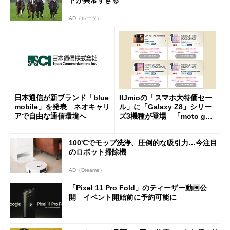
AD（ルーツ）
日本通信が新ブランド「blue
IIJmioの「スマホ大特価セー
mobile」を発表 ネオキャリ
ル」に「Galaxy Z8」シリー
アで自由な通信環境へ
ズ3機種が登場 「moto g37
j」や「OPPO Find X9 Ultr
a」も
100℃でモップ洗浄、圧倒的な吸引力…今注目
のロボット掃除機
AD（Dreame）
「Pixel 11 Pro Fold」のティーザー動画公
開 イベント開始前に予約可能に