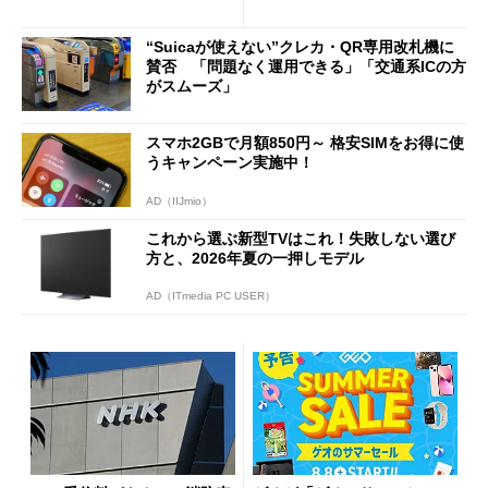
説
行」として最大5.2万円のキャ
ッシュバックキャンペーンを
“Suicaが使えない”クレカ・QR専用改札機に
開催
賛否 「問題なく運用できる」「交通系ICの方
がスムーズ」
スマホ2GBで月額850円～ 格安SIMをお得に使
うキャンペーン実施中！
AD（IIJmio）
これから選ぶ新型TVはこれ！失敗しない選び
方と、2026年夏の一押しモデル
AD（ITmedia PC USER）