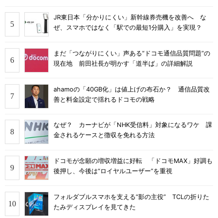
JR東日本「分かりにくい」新幹線券売機を改善へ な
ぜ、スマホではなく「駅での最短1分購入」を実現？
まだ「つながりにくい」声ある“ドコモ通信品質問題”の
現在地 前田社長が明かす「道半ば」の詳細解説
ahamoの「40GB化」は値上げの布石か？ 通信品質改
善と料金設定で揺れるドコモの戦略
なぜ？ カーナビが「NHK受信料」対象になるワケ 課
金されるケースと徴収を免れる方法
ドコモが念願の増収増益に好転 「ドコモMAX」好調も
後押し、今後は“ロイヤルユーザー”を重視
フォルダブルスマホを支える“影の主役” TCLの折りた
たみディスプレイを見てきた