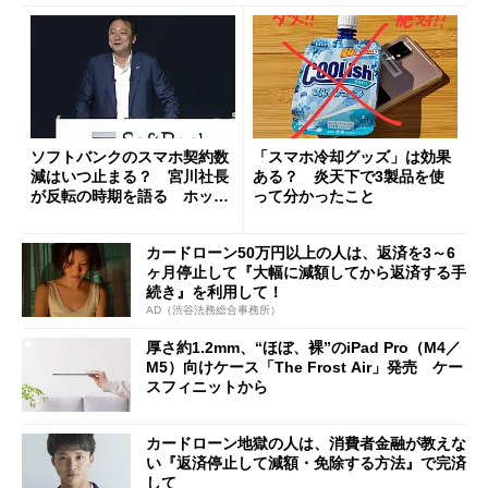
ソフトバンクのスマホ契約数
「スマホ冷却グッズ」は効果
減はいつ止まる？ 宮川社長
ある？ 炎天下で3製品を使
が反転の時期を語る ホッピ
って分かったこと
ング対策は「真剣にやりすぎ
た」
カードローン50万円以上の人は、返済を3～6
ヶ月停止して『大幅に減額してから返済する手
続き』を利用して！
AD（渋谷法務総合事務所）
厚さ約1.2mm、“ほぼ、裸”のiPad Pro（M4／
M5）向けケース「The Frost Air」発売 ケー
スフィニットから
カードローン地獄の人は、消費者金融が教えな
い『返済停止して減額・免除する方法』で完済
して