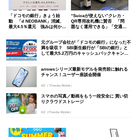
「ドコモの銀行」きょう始
“Suicaが使えない”クレカ・
動 「d NEOBANK」消滅、
QR専用改札機に賛否 「問
最大4.5％還元 強みは何か解
題なく運用できる」「交通系I
説
Cの方がスムーズ」
元グループ会社が「ドコモの銀行」になった不
満を吸収？ SBI新生銀行が「SBIの銀行」と
して最大5.2万円のキャッシュバックキャンペ
ーンを開催
arrowsシリーズ最新モデルを発売前に触れる
チャンス！ユーザー座談会開催
AD（ ITmedia Mobile）
スマホの写真／動画をもう一段安全に 買い切
りクラウドストレージ
AD（ITmedia Mobile）