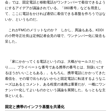
会」では、固定電話と移動電話がワンナンバーで着信できるよう
にするアイデアが議論されている。「060番号」などを用意し
て、ここに電話をかければ適切に着信できる基盤を作ろうではな
いか、というものだ。
これがFMCのメリットなのか？ しかし、異論もある。KDDI
の小野寺正社長は定例記者会見の場で、ワンナンバー化に疑念も
呈した。
「家にかかってくる電話というのは、大概がセールスだった
り……。プライベートな番号である携帯の番号とは、別扱いにす
るほうがいいこともある」。もちろん、携帯電話にかかってきた
着信を、その場で出られないからと固定電話に転送するようなニ
ーズはあるとコメント。ある程度の連携は重要だが、一概にワン
ナンバー化してよいものかという議論を展開した。もっともな主
張といえる。
固定と携帯のインフラ基盤を共通化