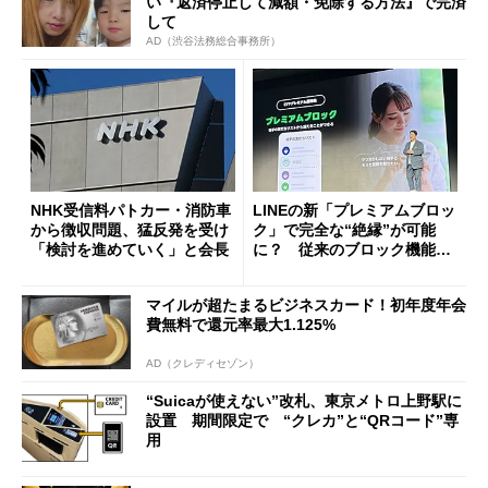
い『返済停止して減額・免除する方法』で完済
して
AD（渋谷法務総合事務所）
NHK受信料パトカー・消防車
LINEの新「プレミアムブロッ
から徴収問題、猛反発を受け
ク」で完全な“絶縁”が可能
「検討を進めていく」と会長
に？ 従来のブロック機能と
の決定的な違い
マイルが超たまるビジネスカード！初年度年会
費無料で還元率最大1.125%
AD（クレディセゾン）
“Suicaが使えない”改札、東京メトロ上野駅に
設置 期間限定で “クレカ”と“QRコード”専
用