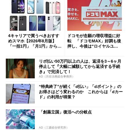
4キャリアで買うべきおすす
ドコモが念願の増収増益に好
めスマホ【2026年8月版】
転 「ドコモMAX」好調も後
「一括1円」「月1円」からお
押し、今後は“ロイヤルユー
得なiPhone／Pixel／Galaxy
ザー”を重視
まで
リボ払い50万円以上の人は、返済を3～6ヶ月
停止して『大幅に減額してから返済する手続
き』で完済して！
AD（渋谷法務総合事務所）
“特典終了”が続く「d払い」「dポイント」の
お得さはどう変わるのか これからは「dカー
ド」の利用が得策？
「創薬立国」復活への分岐点
AD（三菱総合研究所）