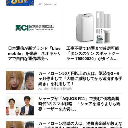
AD（Amazon）
日本通信が新ブランド「blue
工事不要で14畳まで冷房可能
mobile」を発表 ネオキャリ
「タンスのゲン スポットクー
アで自由な通信環境へ
ラー 79800020」がタイムセ
ールで10％オフの5万3999円
に
カードローン50万円以上の人は、返済を3～6
ヶ月停止して『大幅に減額してから返済する手
続き』を利用して！
AD（渋谷法務総合事務所）
シャープが「AQUOS R11」で挑む“価格高騰
時代”のスマホ戦略 「シェアを追うよりも既
存ユーザーを大切に」
カードローン地獄の人は、消費者金融が教えな