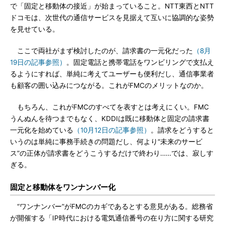
で「固定と移動体の接近」が始まっていること。NTT東西とNTT
ドコモは、次世代の通信サービスを見据えて互いに協調的な姿勢
を見せている。
ここで両社がまず検討したのが、請求書の一元化だった
（8月
19日の記事参照）
。固定電話と携帯電話をワンビリングで支払え
るようにすれば、単純に考えてユーザーも便利だし、通信事業者
も顧客の囲い込みにつながる。これがFMCのメリットなのか。
もちろん、これがFMCのすべてを表すとは考えにくい。FMC
うんぬんを待つまでもなく、KDDIは既に移動体と固定の請求書
一元化を始めている
（10月12日の記事参照）
。請求をどうすると
いうのは単純に事務手続きの問題だし、何より“未来のサービ
ス”の正体が請求書をどうこうするだけで終わり……では、寂しす
ぎる。
固定と移動体をワンナンバー化
“ワンナンバー”がFMCのカギであるとする意見がある。総務省
が開催する「IP時代における電気通信番号の在り方に関する研究