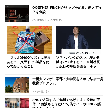
GOETHEとFINCHIがタッグを組み、新メディ
アを創設
AD（FINCHI on GOETHE）
「スマホ冷却グッズ」は効果
ソフトバンクのスマホ契約数
ある？ 炎天下で3製品を使
減はいつ止まる？ 宮川社長
って分かったこと
が反転の時期を語る ホッピ
ング対策は「真剣にやりすぎ
た」
一橋大シンポ 学部・大学院を５年で結ぶ一貫
教育プログラム
AD（一橋大学）
SNSで多発する「無料であげます」投稿の正
体 “お涙ちょうだい”で偽サイトやLINEへ誘