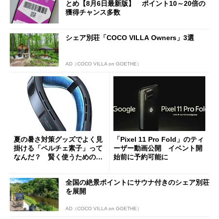
とめ【8月6日最新版】 ポイント10～20倍の
獲得チャンス多数
シェア別荘「COCO VILLA Owners」3選
AD（COCO VILLA on GOETHE）
夏の暑さ対策グッズでよく見
「Pixel 11 Pro Fold」のティ
掛ける「ペルチェ素子」って
ーザー動画公開 イベント開
なんだ？ 賢く使うための注
始前に予約可能に
意点も
全国の絶景ポイントにサウナ付きのシェア別荘
を展開
AD（COCO VILLA on GOETHE）