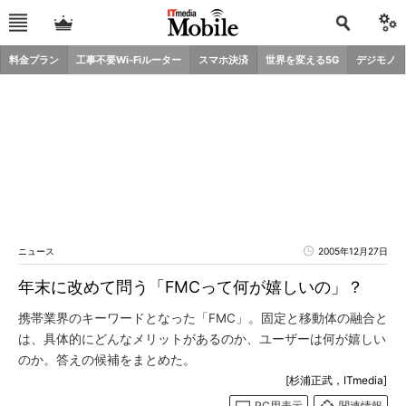
料金プラン
工事不要Wi-Fiルーター
スマホ決済
世界を変える5G
デジモノ
ニュース
2005年12月27日
年末に改めて問う「FMCって何が嬉しいの」？
携帯業界のキーワードとなった「FMC」。固定と移動体の融合と
は、具体的にどんなメリットがあるのか、ユーザーは何が嬉しい
のか。答えの候補をまとめた。
[杉浦正武，ITmedia]
PC用表示
関連情報