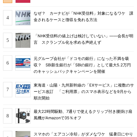
なぜ？ カーナビが「NHK受信料」対象になるワケ 課
金されるケースと徴収を免れる方法
「NHK受信料の値上げは検討していない」――会長が明
言 スクランブル化を求める声絶えず
元グループ会社が「ドコモの銀行」になった不満を吸
収？ SBI新生銀行が「SBIの銀行」として最大5.2万円
のキャッシュバックキャンペーンを開催
東海道・山陽・九州新幹線の「EXサービス」に複数のサ
ービス改訂 「ご利用票」のスマホ表示などを9月から
順次開始
最大22時間駆動、7通りで使えるクリップ付き腰掛け扇
風機がAmazonで35％オフ
スマホの「エアコン冷却」がダメなワケ 猛暑日にやり