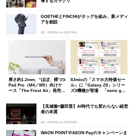
導するカラクリ
GOETHEとFINCHIがタッグを組み、新メディ
アを創設
AD（FINCHI on GOETHE）
厚さ約1.2mm、“ほぼ、裸”のi
IIJmioの「スマホ大特価セー
Pad Pro（M4／M5）向けケ
ル」に「Galaxy Z8」シリー
ース「The Frost Air」発売
ズ3機種が登場 「moto g37
ケースフィニットから
j」や「OPPO Find X9 Ultr
a」も
【見城徹×藤田晋】AI時代でも変わらない経営
者の本質
AD（FINCHI on GOETHE）
WAON POINTやAEON Payのキャンペーンま