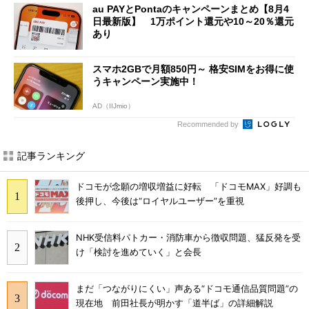
au PAYとPontaのキャンペーンまとめ【8月4
日最新版】 1万ポイント還元や10～20％還元
あり
スマホ2GBで月額850円～ 格安SIMをお得に使
うキャンペーン実施中！
AD（IIJmio）
Recommended by
記事ランキング
ドコモが念願の増収増益に好転 「ドコモMAX」好調も
後押し、今後は“ロイヤルユーザー”を重視
NHK受信料パトカー・消防車から徴収問題、猛反発を受
け「検討を進めていく」と会長
まだ「つながりにくい」声ある“ドコモ通信品質問題”の
現在地 前田社長が明かす「道半ば」の詳細解説