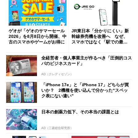
ゲオが「ゲオのサマーセール
JR東日本「分かりにくい」新
2026」を8月8日から開催、中
幹線券売機を改善へ なぜ、
古のスマホやゲームがお得に
スマホではなく「駅での最短
1分購入」を実現？
全経営者・個人事業主が作るべき「圧倒的コス
パのビジネスカード」
AD（クレディセゾン）
「iPhone 17e」と「iPhone 17」どちらが買
いか？ 2機種を使い込んで分かった“スペッ
ク表にない違い”
日本の創薬力低下、その本当の課題とは
AD（三菱総合研究所）