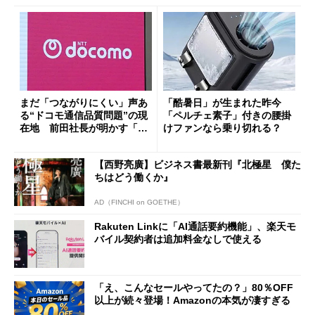
まだ「つながりにくい」声あ
「酷暑日」が生まれた昨今
る“ドコモ通信品質問題”の現
「ペルチェ素子」付きの腰掛
在地 前田社長が明かす「道
けファンなら乗り切れる？
半ば」の詳細解説
【西野亮廣】ビジネス書最新刊『北極星 僕た
ちはどう働くか』
AD（FINCHI on GOETHE）
Rakuten Linkに「AI通話要約機能」、楽天モ
バイル契約者は追加料金なしで使える
「え、こんなセールやってたの？」80％OFF
以上が続々登場！Amazonの本気が凄すぎる