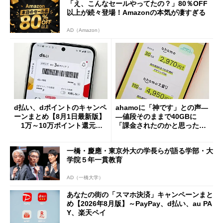
「え、こんなセールやってたの？」80％OFF
以上が続々登場！Amazonの本気が凄すぎる
AD（Amazon）
d払い、dポイントのキャンペ
ahamoに「神です」との声―
ーンまとめ【8月1日最新版】
―値段そのままで40GBに
1万～10万ポイント還元の
「課金されたのかと思った」
施策がめじろ押し
と戸惑いも
一橋・慶應・東京外大の学長らが語る学部・大
学院５年一貫教育
AD（一橋大学）
あなたの街の「スマホ決済」キャンペーンまと
め【2026年8月版】～PayPay、d払い、au PA
Y、楽天ペイ