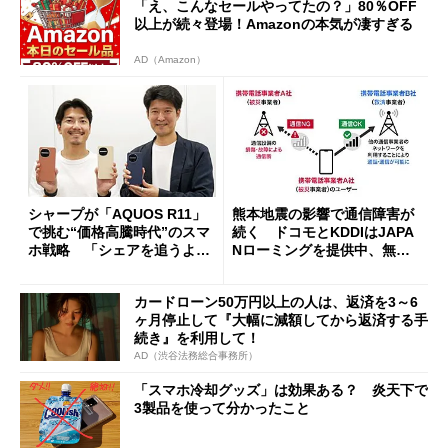
「え、こんなセールやってたの？」80％OFF
以上が続々登場！Amazonの本気が凄すぎる
AD（Amazon）
シャープが「AQUOS R11」
熊本地震の影響で通信障害が
で挑む“価格高騰時代”のスマ
続く ドコモとKDDIはJAPA
ホ戦略 「シェアを追うより
Nローミングを提供中、無料
も既存ユーザーを大切に」
Wi-Fi「00000JAPAN」も開
放
カードローン50万円以上の人は、返済を3～6
ヶ月停止して『大幅に減額してから返済する手
続き』を利用して！
AD（渋谷法務総合事務所）
「スマホ冷却グッズ」は効果ある？ 炎天下で
3製品を使って分かったこと