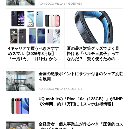
AD（COCO VILLA on GOETHE）
4キャリアで買うべきおすす
夏の暑さ対策グッズでよく見
めスマホ【2026年8月版】
掛ける「ペルチェ素子」って
「一括1円」「月1円」からお
なんだ？ 賢く使うための注
得なiPhone／Pixel／Galaxy
意点も
まで
全国の絶景ポイントにサウナ付きのシェア別荘
を展開
AD（COCO VILLA on GOETHE）
UQ mobileの「Pixel 10a（128GB）」がMNP
で2年間、約1.1万円に【スマホお得情報】
全経営者・個人事業主が作るべき「圧倒的コス