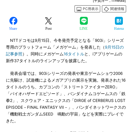
[平賀洋一，ITmedia]
PC用表示
関連情報
Share
Post
LINE
Hatena
NTTドコモは9月15日、今冬発売予定となる「903i」シリーズ
専用のプラットフォーム「メガゲーム」を発表した（
9月15日の
記事参照
）。同時にメガゲーム
16タイトル
と、iアプリゲームの
新作37タイトルのラインアップを披露した。
発表会場では、903iシリーズの発表や東京ゲームショウ2006
に先駆け、試遊機によるメガアプリの展示を実施。発表された16
タイトルのうち、カプコンの「ストリートファイターZERO」
「バイオハザードエピソード」、バンダイナムコゲームスの「鉄
拳2」、スクウェア・エニックスの「DIRGE of CERBERUS LOST
EPISODE－FINAL FANTASY VII－」、バンダイネットワークスの
「機動戦士ガンダムSEED 鳴動の宇宙」などを実際にプレイで
きた。