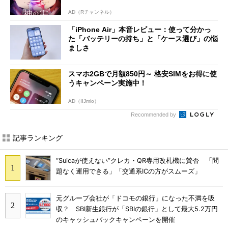
AD（Rチャンネル）
「iPhone Air」本音レビュー：使って分かっ
た「バッテリーの持ち」と「ケース選び」の悩
ましさ
スマホ2GBで月額850円～ 格安SIMをお得に使
うキャンペーン実施中！
AD（IIJmio）
Recommended by
記事ランキング
“Suicaが使えない”クレカ・QR専用改札機に賛否 「問
題なく運用できる」「交通系ICの方がスムーズ」
元グループ会社が「ドコモの銀行」になった不満を吸
収？ SBI新生銀行が「SBIの銀行」として最大5.2万円
のキャッシュバックキャンペーンを開催