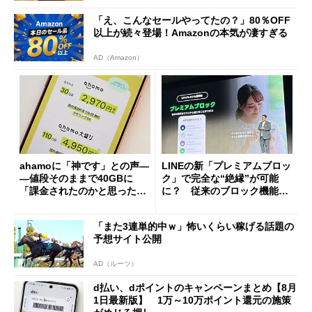
「え、こんなセールやってたの？」80％OFF
以上が続々登場！Amazonの本気が凄すぎる
AD（Amazon）
ahamoに「神です」との声―
LINEの新「プレミアムブロッ
―値段そのままで40GBに
ク」で完全な“絶縁”が可能
「課金されたのかと思った」
に？ 従来のブロック機能と
と戸惑いも
の決定的な違い
「また3連単的中ｗ」怖いくらい稼げる話題の
予想サイト公開
AD（ルーツ）
d払い、dポイントのキャンペーンまとめ【8月
1日最新版】 1万～10万ポイント還元の施策