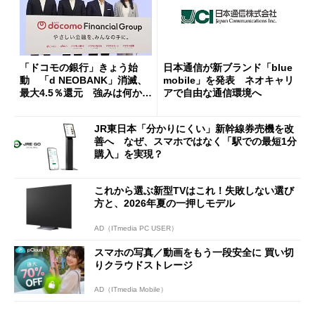
「ドコモの銀行」きょう始
日本通信が新ブランド「blue
動 「d NEOBANK」消滅、
mobile」を発表 ネオキャリ
最大4.5％還元 強みは何か解
アで自由な通信環境へ
説
JR東日本「分かりにくい」新幹線券売機を改
善へ なぜ、スマホではなく「駅での最短1分
購入」を実現？
これから選ぶ新型TVはこれ！失敗しない選び
方と、2026年夏の一押しモデル
AD（ITmedia PC USER）
スマホの写真／動画をもう一段安全に 買い切
りクラウドストレージ
AD（ITmedia Mobile）