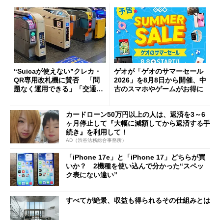
“Suicaが使えない”クレカ・
ゲオが「ゲオのサマーセール
QR専用改札機に賛否 「問
2026」を8月8日から開催、中
題なく運用できる」「交通系I
古のスマホやゲームがお得に
Cの方がスムーズ」
カードローン50万円以上の人は、返済を3～6
ヶ月停止して『大幅に減額してから返済する手
続き』を利用して！
AD（渋谷法務総合事務所）
「iPhone 17e」と「iPhone 17」どちらが買
いか？ 2機種を使い込んで分かった“スペッ
ク表にない違い”
すべてが絶景、収益も得られるその仕組みとは