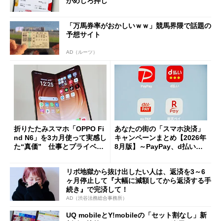
がめじろ押し
「万馬券率がおかしいｗｗ」競馬界隈で話題の
予想サイト
AD（ルーツ）
折りたたみスマホ「OPPO Fi
あなたの街の「スマホ決済」
nd N6」を3カ月使って実感し
キャンペーンまとめ【2026年
た“真価” 仕事とプライベー
8月版】～PayPay、d払い、a
トで大活躍
u PAY、楽天ペイ
リボ地獄から抜け出したい人は、返済を3～6
ヶ月停止して『大幅に減額してから返済する手
続き』で完済して！
AD（渋谷法務総合事務所）
UQ mobileとY!mobileの「セット割なし」新