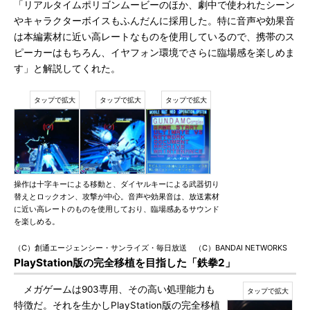
「リアルタイムポリゴンムービーのほか、劇中で使われたシーン
やキャラクターボイスもふんだんに採用した。特に音声や効果音
は本編素材に近い高レートなものを使用しているので、携帯のス
ピーカーはもちろん、イヤフォン環境でさらに臨場感を楽しめま
す」と解説してくれた。
操作は十字キーによる移動と、ダイヤルキーによる武器切り
替えとロックオン、攻撃が中心。音声や効果音は、放送素材
に近い高レートのものを使用しており、臨場感あるサウンド
を楽しめる。
（C）創通エージェンシー・サンライズ・毎日放送 （C）BANDAI NETWORKS
PlayStation版の完全移植を目指した「鉄拳2」
メガゲームは903専用、その高い処理能力も
特徴だ。それを生かしPlayStation版の完全移植