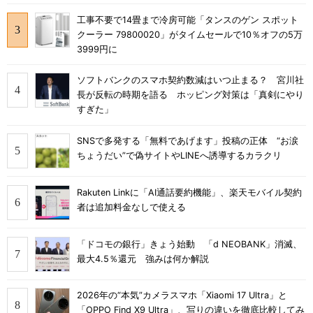
工事不要で14畳まで冷房可能「タンスのゲン スポット
クーラー 79800020」がタイムセールで10％オフの5万
3999円に
ソフトバンクのスマホ契約数減はいつ止まる？ 宮川社
長が反転の時期を語る ホッピング対策は「真剣にやり
すぎた」
SNSで多発する「無料であげます」投稿の正体 “お涙
ちょうだい”で偽サイトやLINEへ誘導するカラクリ
Rakuten Linkに「AI通話要約機能」、楽天モバイル契約
者は追加料金なしで使える
「ドコモの銀行」きょう始動 「d NEOBANK」消滅、
最大4.5％還元 強みは何か解説
2026年の“本気”カメラスマホ「Xiaomi 17 Ultra」と
「OPPO Find X9 Ultra」、写りの違いを徹底比較してみ