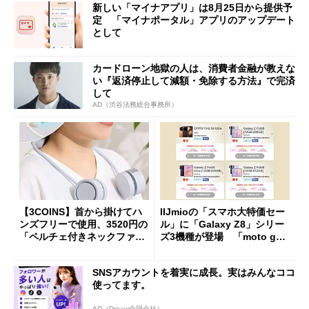
新しい「マイナアプリ」は8月25日から提供予
定 「マイナポータル」アプリのアップデート
として
カードローン地獄の人は、消費者金融が教えな
い『返済停止して減額・免除する方法』で完済
して
AD（渋谷法務総合事務所）
【3COINS】首から掛けてハ
IIJmioの「スマホ大特価セー
ンズフリーで使用、3520円の
ル」に「Galaxy Z8」シリー
「ペルチェ付きネックファ
ズ3機種が登場 「moto g37
ン」
j」や「OPPO Find X9 Ultr
a」も
SNSアカウントを着実に成長。実はみんなココ
使ってます。
AD（Dreaw合同会社）