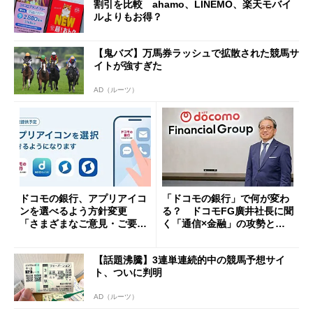
割引を比較 ahamo、LINEMO、楽天モバイ
ルよりもお得？
【鬼バズ】万馬券ラッシュで拡散された競馬サ
イトが強すぎた
AD（ルーツ）
ドコモの銀行、アプリアイコ
「ドコモの銀行」で何が変わ
ンを選べるよう方針変更
る？ ドコモFG廣井社長に聞
「さまざまなご意見・ご要望
く「通信×金融」の攻勢とグ
を踏まえ」
ループ戦略
【話題沸騰】3連単連続的中の競馬予想サイ
ト、ついに判明
AD（ルーツ）