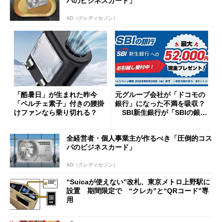
パのビジネスカード」
AD（クレディセゾン）
「酷暑日」が生まれた昨今
元グループ会社が「ドコモの
「ペルチェ素子」付きの腰掛
銀行」になった不満を吸収？
けファンなら乗り切れる？
SBI新生銀行が「SBIの銀
行」として最大5.2万円のキャ
ッシュバックキャンペーンを
全経営者・個人事業主が作るべき「圧倒的コス
開催
パのビジネスカード」
AD（クレディセゾン）
“Suicaが使えない”改札、東京メトロ上野駅に
設置 期間限定で “クレカ”と“QRコード”専
用