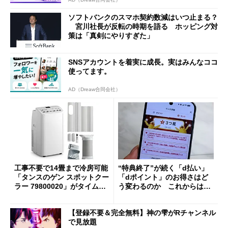
ソフトバンクのスマホ契約数減はいつ止まる？
宮川社長が反転の時期を語る ホッピング対
策は「真剣にやりすぎた」
SNSアカウントを着実に成長。実はみんなココ
使ってます。
AD（Dreaw合同会社）
工事不要で14畳まで冷房可能
“特典終了”が続く「d払い」
「タンスのゲン スポットクー
「dポイント」のお得さはど
ラー 79800020」がタイムセ
う変わるのか これからは
ールで10％オフの5万3999円
「dカード」の利用が得策？
に
【登録不要＆完全無料】神の雫がRチャンネル
で見放題