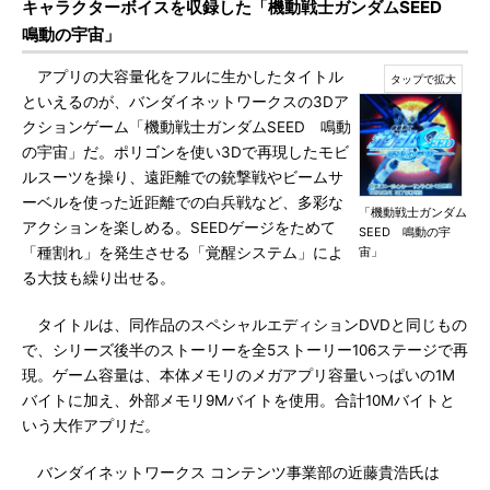
キャラクターボイスを収録した「機動戦士ガンダムSEED
鳴動の宇宙」
アプリの大容量化をフルに生かしたタイトル
といえるのが、バンダイネットワークスの3Dア
クションゲーム「機動戦士ガンダムSEED 鳴動
の宇宙」だ。ポリゴンを使い3Dで再現したモビ
ルスーツを操り、遠距離での銃撃戦やビームサ
ーベルを使った近距離での白兵戦など、多彩な
「機動戦士ガンダム
アクションを楽しめる。SEEDゲージをためて
SEED 鳴動の宇
「種割れ」を発生させる「覚醒システム」によ
宙」
る大技も繰り出せる。
タイトルは、同作品のスペシャルエディションDVDと同じもの
で、シリーズ後半のストーリーを全5ストーリー106ステージで再
現。ゲーム容量は、本体メモリのメガアプリ容量いっぱいの1M
バイトに加え、外部メモリ9Mバイトを使用。合計10Mバイトと
いう大作アプリだ。
バンダイネットワークス コンテンツ事業部の近藤貴浩氏は