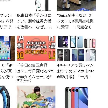
ブラン
JR東日本「分かりに
“Suicaが使えない”ク
ile」を発
くい」新幹線券売機
レカ・QR専用改札機
リアで
を改善へ なぜ、ス
に賛否 「問題なく
境へ
マホではなく「駅で
運用できる」「交通
の最短1分購入」を実
系ICの方がスムー...
現？
e」と「iP
「今日の目玉商品
4キャリアで買うべき
どちらが買
は？」毎日変わるAm
おすすめスマホ【202
種を使い
azonタイムセールが
6年8月版】「一括1
PR(Amazon)
た“スペ
見逃せない
円」「月1円」からお
得なiPhone／...