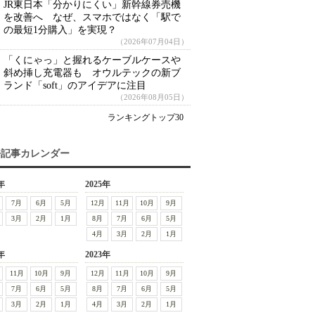
JR東日本「分かりにくい」新幹線券売機
を改善へ なぜ、スマホではなく「駅で
の最短1分購入」を実現？
（2026年07月04日）
「くにゃっ」と握れるケーブルケースや
斜め挿し充電器も オウルテックの新ブ
ランド「soft」のアイデアに注目
（2026年08月05日）
ランキングトップ30
去記事カレンダー
年
2025年
7月
6月
5月
12月
11月
10月
9月
3月
2月
1月
8月
7月
6月
5月
4月
3月
2月
1月
年
2023年
11月
10月
9月
12月
11月
10月
9月
7月
6月
5月
8月
7月
6月
5月
3月
2月
1月
4月
3月
2月
1月