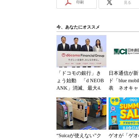
印刷
見る
今、あなたにオススメ
「ドコモの銀行」き
日本通信が新
ょう始動 「d NEOB
ド「blue mob
ANK」消滅、最大4.
表 ネオキャ
5％還元 強みは何か
自由な通信環
解説
“Suicaが使えない”ク
ゲオが「ゲオ