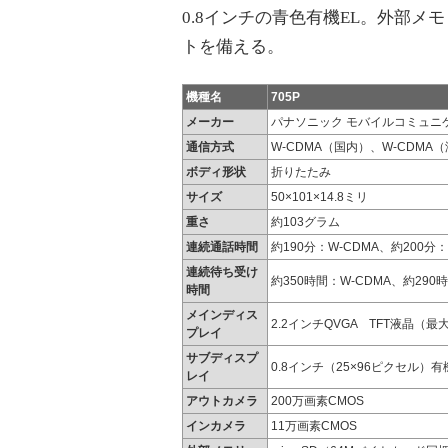
0.8インチの青色有機EL。外部メモ
トを備える。
機種名
705P
メーカー
パナソニック モバイルコミュニ
通信方式
W-CDMA（国内）、W-CDMA（海
ボディ形状
折りたたみ
サイズ
50×101×14.8ミリ
重さ
約103グラム
連続通話時間
約190分：W-CDMA、約200分：
連続待ち受け
約350時間：W-CDMA、約290
時間
メインディス
2.2インチQVGA TFT液晶（最
プレイ
サブディスプ
0.8インチ（25×96ピクセル）
レイ
アウトカメラ
200万画素CMOS
インカメラ
11万画素CMOS