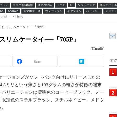
プラン
スマホお得情報
スマホ決済
ドコモ
ソフトバンク
楽天モバイル
au
スマホケース
ウェアラブル
イヤフォン
バッテリー
デジモノ
ne
Android
sored ｜
IIJmio
”は、スリムケータイ──「705P」
スリムケータイ──「705P」
[
ITmedia
]
アク
Share
ケーションズがソフトバンク向けにリリースしたの
14.8ミリという薄さと103グラムの軽さが特徴の端末
ーバリエーションは標準色のコーヒーブラック、ノー
、限定色のスチルブラック、スチルネイビー、メドウ
る。