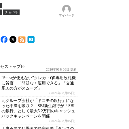
チョイ得
マイページ
セストップ10
2026年08月06日 更新
“Suicaが使えない”クレカ・QR専用改札機
に賛否 「問題なく運用できる」「交通
系ICの方がスムーズ」
（2026年08月05日）
元グループ会社が「ドコモの銀行」にな
った不満を吸収？ SBI新生銀行が「SBI
の銀行」として最大5.2万円のキャッシュ
バックキャンペーンを開催
（2026年08月05日）
工事不要で14畳まで冷房可能「タンスの