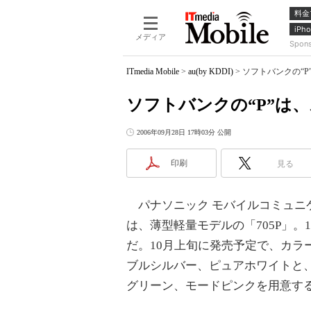
料金
iPho
メディア
Spon
ITmedia Mobile
>
au(by KDDI)
>
ソフトバンクの“P
ソフトバンクの“P”は、
2006年09月28日 17時03分 公開
印刷
見る
パナソニック モバイルコミュニ
は、薄型軽量モデルの「705P」。
だ。10月上旬に発売予定で、カラ
ブルシルバー、ピュアホワイトと
グリーン、モードピンクを用意す