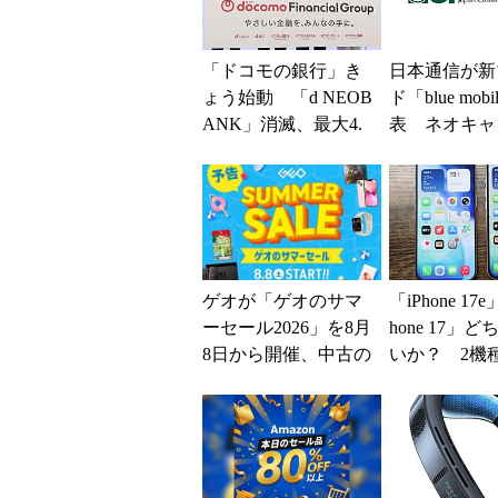
「ドコモの銀行」き
日本通信が新
ょう始動 「d NEOB
ド「blue mob
ANK」消滅、最大4.
表 ネオキャ
5％還元 強みは何か
自由な通信環
解説
ゲオが「ゲオのサマ
「iPhone 17
ーセール2026」を8月
hone 17」
8日から開催、中古の
いか？ 2機
スマホやゲームがお
込んで分かっ
得に
ッ...