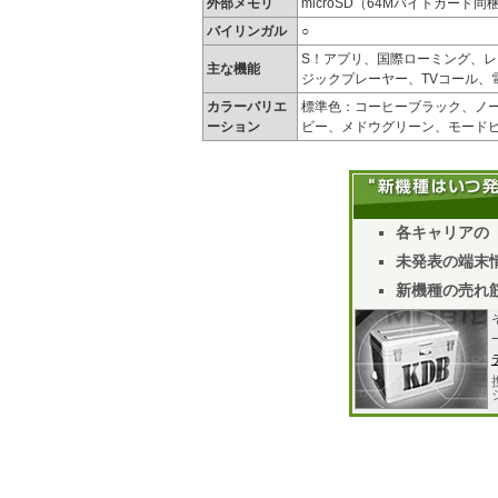
外部メモリ
microSD（64Mバイトカード
バイリンガル
○
S！アプリ、国際ローミング、レコ
主な機能
ジックプレーヤー、TVコール、
カラーバリエ
標準色：コーヒーブラック、ノ
ーション
ビー、メドウグリーン、モード
各キャリアの
未発表の端末情
新機種の売れ