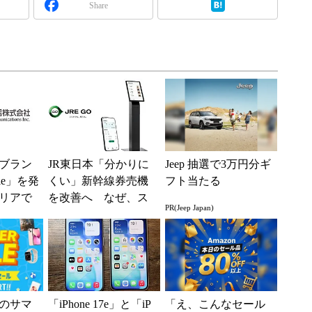
Share
ブラン
JR東日本「分かりに
Jeep 抽選で3万円分ギ
ile」を発
くい」新幹線券売機
フト当たる
リアで
を改善へ なぜ、ス
PR(Jeep Japan)
境へ
マホではなく「駅で
の最短1分購入」を実
現？
のサマ
「iPhone 17e」と「iP
「え、こんなセール