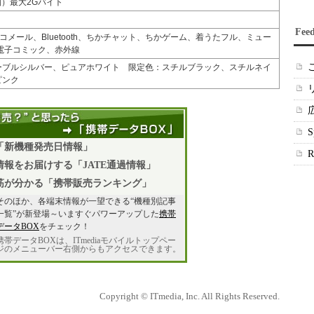
同梱）最大2Gバイト
Fee
メール、Bluetooth、ちかチャット、ちかゲーム、着うたフル、ミュー
電子コミック、赤外線
ーブルシルバー、ピュアホワイト 限定色：スチルブラック、スチルネイ
ピンク
「新機種発売日情報」
報をお届けする「JATE通過情報」
筋が分かる「携帯販売ランキング」
そのほか、各端末情報が一望できる“機種別記事
一覧”が新登場～いますぐパワーアップした
携帯
データBOX
をチェック！
携帯データBOXは、ITmediaモバイルトップペー
ジのメニューバー右側からもアクセスできます。
Copyright © ITmedia, Inc. All Rights Reserved.