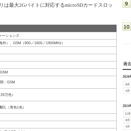
リは最大2Gバイトに対応するmicroSDカードスロッ
ケーションズ
外）、GSM（900／1800／1900MHz）
過
GSM
2026
時間：GSM
8月
4月
大26万色）
2024
有機EL（青色1色）
12月
8月
4月