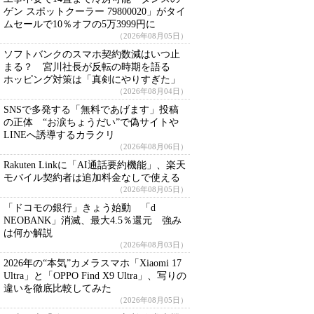
ゲン スポットクーラー 79800020」がタイ
ムセールで10％オフの5万3999円に
（2026年08月05日）
ソフトバンクのスマホ契約数減はいつ止
まる？ 宮川社長が反転の時期を語る
ホッピング対策は「真剣にやりすぎた」
（2026年08月04日）
SNSで多発する「無料であげます」投稿
の正体 “お涙ちょうだい”で偽サイトや
LINEへ誘導するカラクリ
（2026年08月06日）
Rakuten Linkに「AI通話要約機能」、楽天
モバイル契約者は追加料金なしで使える
（2026年08月05日）
「ドコモの銀行」きょう始動 「d
NEOBANK」消滅、最大4.5％還元 強み
は何か解説
（2026年08月03日）
2026年の“本気”カメラスマホ「Xiaomi 17
Ultra」と「OPPO Find X9 Ultra」、写りの
違いを徹底比較してみた
（2026年08月05日）