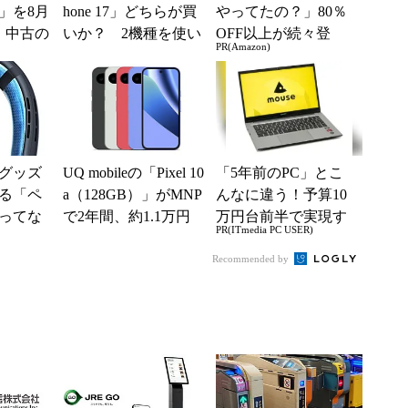
6」を8月
hone 17」どちらが買
やってたの？」80％
、中古の
いか？ 2機種を使い
OFF以上が続々登
PR(Amazon)
ムがお
込んで分かった“スペ
場！Amazonの本気が
ッ...
凄すぎる
グッズ
UQ mobileの「Pixel 10
「5年前のPC」とこ
る「ペ
a（128GB）」がMNP
んなに違う！予算10
ってな
で2年間、約1.1万円
万円台前半で実現す
PR(ITmedia PC USER)
使うた
に【スマホお得...
る快適PCライフ
Recommended by