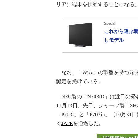
リアに端末を供給することになる
Special
これから選ぶ新
しモデル
なお、「W5x」の型番を持つ端末
認定を受けている。
NEC製の「N703iD」は近日の発
11月13日。先日、シャープ製「SH
「P703i」と「P703iμ」（10月
く
JATE
を通過した。