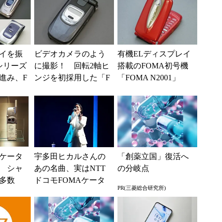
イを振
ビデオカメラのよう
有機ELディスプレイ
シリーズ
に撮影！ 回転2軸ヒ
搭載のFOMA初号機
進み、F
ンジを初採用した「F
「FOMA N2001」
普及を後
OMA P2102V」（懐
（懐かしのケータ
かしのケータイ）
イ）
ケータ
宇多田ヒカルさんの
「創薬立国」復活へ
 シャ
あの名曲、実はNTT
の分岐点
多数
ドコモFOMAケータ
PR(三菱総合研究所)
の登場で
イのCMソングだった