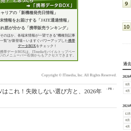
キャリアの「新機種発売日情報」
末情報をお届けする「JATE通過情報」
売れ筋が分かる「携帯販売ランキング」
そのほか、各端末情報が一望できる“機種別記事
一覧”が新登場～いますぐパワーアップした
携帯
データBOX
をチェック！
携帯データBOXは、ITmediaモバイルトップペー
ジのメニューバー右側からもアクセスできます。
過
Copyright © ITmedia, Inc. All Rights Reserved.
2026
8月
- PR -
Vはこれ！失敗しない選び方と、2026年
4月
2024
12月
8月
4月