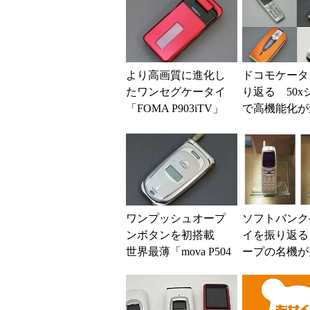
より高画質に進化し
ドコモケータ
たワンセグケータイ
り返る 50x
「FOMA P903iTV」
で高機能化が
（懐かしのケータ
OMAが3Gの
イ）
押し
ワンプッシュオープ
ソフトバンク
ンボタンを初搭載
イを振り返る
世界最薄「mova P504
ープの名機が
i」（懐かしのケータ
も、iPhone
イ）
運命が変わる