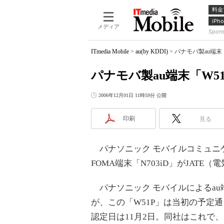
料金
iPho
メディア
Spon
ITmedia Mobile
>
au(by KDDI)
>
パナモバ製au端末「
パナモバ製au端末「W51
2006年12月01日 11時59分 公開
印刷
見る
パナソニック モバイルコミュニケー
FOMA端末「N703iD」がJAT
パナソニック モバイルによるau端
が、この「W51P」は当初の予定通
認定日は11月2日。同社はこれで、