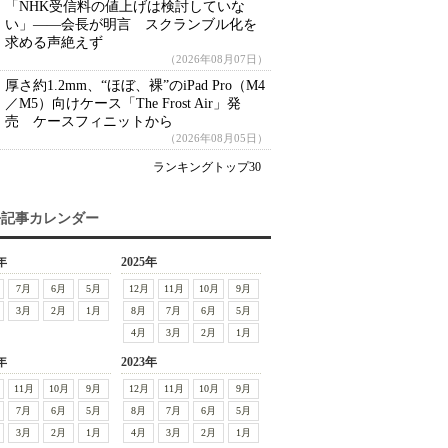
「NHK受信料の値上げは検討していな
い」――会長が明言 スクランブル化を
求める声絶えず
（2026年08月07日）
厚さ約1.2mm、“ほぼ、裸”のiPad Pro（M4
／M5）向けケース「The Frost Air」発
売 ケースフィニットから
（2026年08月05日）
ランキングトップ30
去記事カレンダー
年
2025年
7月
6月
5月
12月
11月
10月
9月
3月
2月
1月
8月
7月
6月
5月
4月
3月
2月
1月
年
2023年
11月
10月
9月
12月
11月
10月
9月
7月
6月
5月
8月
7月
6月
5月
3月
2月
1月
4月
3月
2月
1月