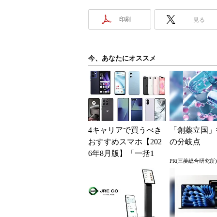
印刷
見る
今、あなたにオススメ
4キャリアで買うべき
「創薬立国」
おすすめスマホ【202
の分岐点
6年8月版】「一括1
PR(三菱総合研究所)
円」「月1円」からお
得なiPhone／...