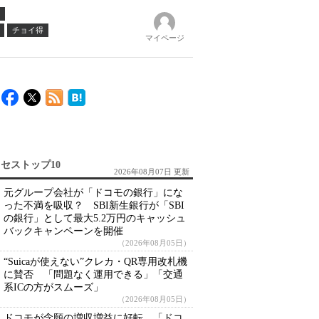
チョイ得
マイページ
セストップ10
2026年08月07日 更新
元グループ会社が「ドコモの銀行」にな
った不満を吸収？ SBI新生銀行が「SBI
の銀行」として最大5.2万円のキャッシュ
バックキャンペーンを開催
（2026年08月05日）
“Suicaが使えない”クレカ・QR専用改札機
に賛否 「問題なく運用できる」「交通
系ICの方がスムーズ」
（2026年08月05日）
ドコモが念願の増収増益に好転 「ドコ