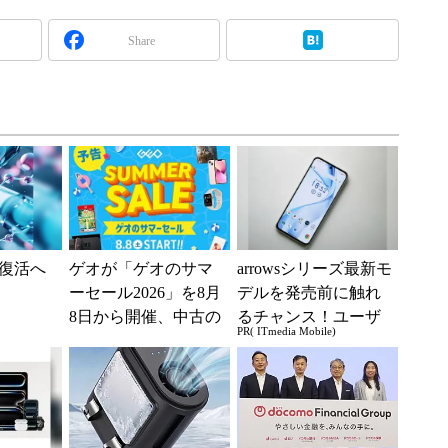
Share
復活へ
ゲオが「ゲオのサマ
arrowsシリーズ最新モ
ーセール2026」を8月
デルを発売前に触れ
8日から開催、中古の
るチャンス！ユーザ
PR( ITmedia Mobile)
スマホやゲームがお
ー座談会開催
得に