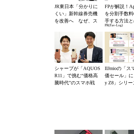
JR東日本「分かりに
FPが解説！Ap
くい」新幹線券売機
を分割手数料
を改善へ なぜ、ス
手する方法と
PR(Fav-Log)
マホではなく「駅で
の最短1分購入」を実
現？
シャープが「AQUOS
IIJmioの「
R11」で挑む“価格高
価セール」に「
騰時代”のスマホ戦
y Z8」シリ
略 「シェアを追う
が登場 「moto 
よりも既存ユーザ
ー...