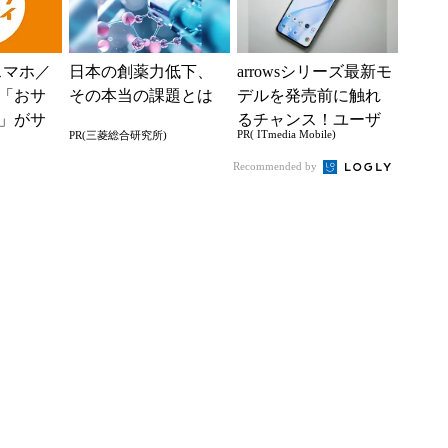
dスマホ／
日本の創薬力低下、
arrowsシリーズ最新モ
「おサ
その本当の課題とは
デルを発売前に触れ
」がサ
るチャンス！ユーザ
PR( ITmedia Mobile)
PR(三菱総合研究所)
025年3
ー座談会開催
Recommended by