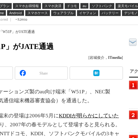
プラン
スマホお得情報
スマホ決済
ドコモ
ソフトバンク
楽天モバイル
au
スマホケース
ウェアラブル
イヤフォン
バッテリー
デジモノ
ne
Android
sored ｜
IIJmio
W51P」がJATE通過
P」がJATE通過
[岩城俊介，
ITmedia
]
アク
Share
ションズ製のau向け端末「W51P」、NEC製
E（電気通信端末機器審査協会）を通過した。
末の登場は2006年5月に
KDDIが明らかにしていた
り、2007年の春モデルとして登場すると見られる。
NTTドコモ、KDDI、ソフトバンクモバイルの3キャ