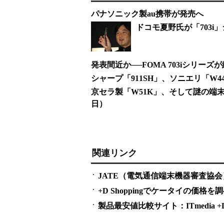
パナソニック製au携帯が発売へ
ドコモ夏野氏が「703i
発表間近か──FOMA 703iシリーズが
シャープ「911SH」、ソニエリ「W44S
京セラ製「W51K」、そして謎の端末「FO
日）
関連リンク
JATE（電気通信端末機器審査協会
+D Shoppingでケータイの価格を
製品最安値比較サイト：ITmedia +D S