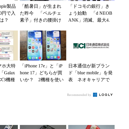
ple製品
「酷暑日」が生まれ
「ドコモの銀行」き
0円で入
た昨今 「ペルチェ
ょう始動 「d NEOB
は？
素子」付きの腰掛け
ANK」消滅、最大4.
ファンなら乗り切れ
5％還元 強みは何か
る？
解説
スマホ大特
「iPhone 17e」と「iP
日本通信が新ブラン
Galax
hone 17」どちらが買
ド「blue mobile」を発
ーズ3機種
いか？ 2機種を使い
表 ネオキャリアで
g37...
込んで分かった“スペ
自由な通信環境へ
ッ...
Recommended by