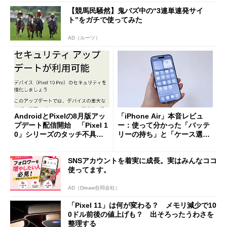
【競馬民騒然】鬼バズ中の“3連単連発サイ
ト”をガチで使ってみた
AD（ルーツ）
AndroidとPixelの8月版アッ
「iPhone Air」本音レビュ
プデート配信開始 「Pixel 1
ー：使って分かった「バッテ
0」シリーズのタッチ不具合
リーの持ち」と「ケース選
修正やGPU性能改善なども
び」の悩ましさ
SNSアカウントを着実に成長。実はみんなココ
使ってます。
AD（Dreaw合同会社）
「Pixel 11」は何が変わる？ メモリ減少で10
0ドル前後の値上げも？ 出そろったうわさを
整理する