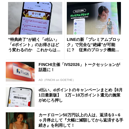
“特典終了”が続く「d払い」
LINEの新「プレミアムブロッ
「dポイント」のお得さはど
ク」で完全な“絶縁”が可能
う変わるのか これからは
に？ 従来のブロック機能と
「dカード」の利用が得策？
の決定的な違い
FINCHI主催「IVS2026」トークセッションが
話題に！
AD（FINCHI on GOETHE）
d払い、dポイントのキャンペーンまとめ【8月
1日最新版】 1万～10万ポイント還元の施策
がめじろ押し
カードローン50万円以上の人は、返済を3～6
ヶ月停止して『大幅に減額してから返済する手
続き』を利用して！