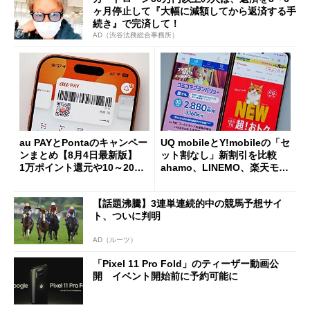
ヶ月停止して『大幅に減額してから返済する手
続き』で完済して！
AD（渋谷法務総合事務所）
au PAYとPontaのキャンペー
UQ mobileとY!mobileの「セ
ンまとめ【8月4日最新版】
ット割なし」新割引を比較
1万ポイント還元や10～20％
ahamo、LINEMO、楽天モバ
還元あり
イルよりもお得？
【話題沸騰】3連単連続的中の競馬予想サイ
ト、ついに判明
AD（ルーツ）
「Pixel 11 Pro Fold」のティーザー動画公
開 イベント開始前に予約可能に