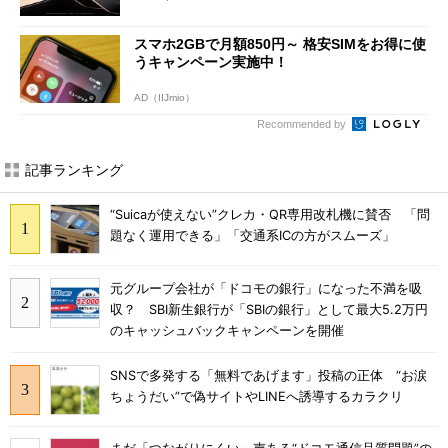
スマホ2GBで月額850円～ 格安SIMをお得に使
うキャンペーン実施中！
AD（IIJmio）
Recommended by
記事ランキング
“Suicaが使えない”クレカ・QR専用改札機に賛否 「問
題なく運用できる」「交通系ICの方がスムーズ」
元グループ会社が「ドコモの銀行」になった不満を吸
収？ SBI新生銀行が「SBIの銀行」として最大5.2万円
のキャッシュバックキャンペーンを開催
SNSで多発する「無料であげます」投稿の正体 “お涙
ちょうだい”で偽サイトやLINEへ誘導するカラクリ