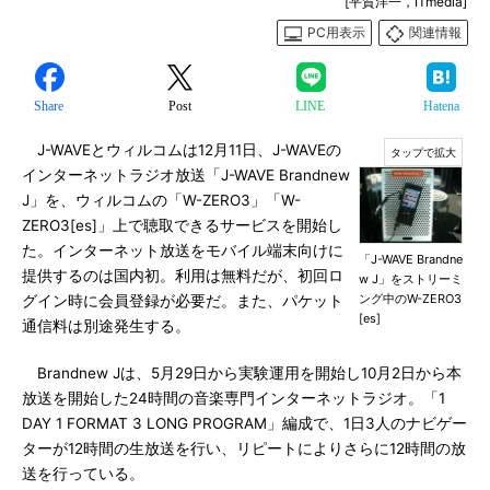
[平賀洋一，ITmedia]
PC用表示
関連情報
Share
Post
LINE
Hatena
J-WAVEとウィルコムは12月11日、J-WAVEの
インターネットラジオ放送「J-WAVE Brandnew
J」を、ウィルコムの「W-ZERO3」「W-
ZERO3[es]」上で聴取できるサービスを開始し
た。インターネット放送をモバイル端末向けに
「J-WAVE Brandne
提供するのは国内初。利用は無料だが、初回ロ
w J」をストリーミ
ング中のW-ZERO3
グイン時に会員登録が必要だ。また、パケット
[es]
通信料は別途発生する。
Brandnew Jは、5月29日から実験運用を開始し10月2日から本
放送を開始した24時間の音楽専門インターネットラジオ。「1
DAY 1 FORMAT 3 LONG PROGRAM」編成で、1日3人のナビゲー
ターが12時間の生放送を行い、リピートによりさらに12時間の放
送を行っている。