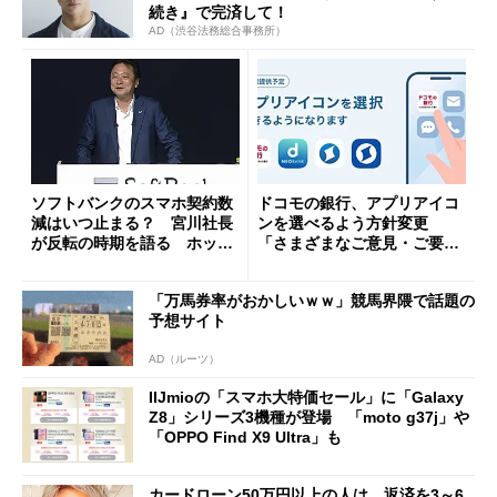
続き』で完済して！
AD（渋谷法務総合事務所）
ソフトバンクのスマホ契約数
ドコモの銀行、アプリアイコ
減はいつ止まる？ 宮川社長
ンを選べるよう方針変更
が反転の時期を語る ホッピ
「さまざまなご意見・ご要望
ング対策は「真剣にやりすぎ
を踏まえ」
た」
「万馬券率がおかしいｗｗ」競馬界隈で話題の
予想サイト
AD（ルーツ）
IIJmioの「スマホ大特価セール」に「Galaxy
Z8」シリーズ3機種が登場 「moto g37j」や
「OPPO Find X9 Ultra」も
カードローン50万円以上の人は、返済を3～6