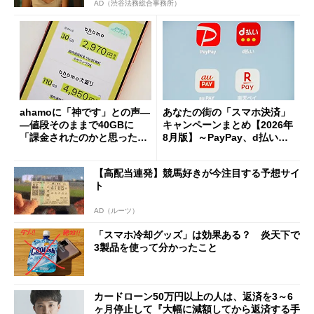
AD（渋谷法務総合事務所）
ahamoに「神です」との声―
あなたの街の「スマホ決済」
―値段そのままで40GBに
キャンペーンまとめ【2026年
「課金されたのかと思った」
8月版】～PayPay、d払い、a
と戸惑いも
u PAY、楽天ペイ
【高配当連発】競馬好きが今注目する予想サイ
ト
AD（ルーツ）
「スマホ冷却グッズ」は効果ある？ 炎天下で
3製品を使って分かったこと
カードローン50万円以上の人は、返済を3～6
ヶ月停止して『大幅に減額してから返済する手