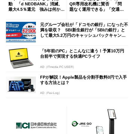
動 「d NEOBANK」消滅、
QR専用改札機に賛否 「問
最大4.5％還元 強みは何か解
題なく運用できる」「交通系I
説
Cの方がスムーズ」
元グループ会社が「ドコモの銀行」になった不
満を吸収？ SBI新生銀行が「SBIの銀行」と
して最大5.2万円のキャッシュバックキャンペ
ーンを開催
「5年前のPC」とこんなに違う！予算10万円
台前半で実現する快適PCライフ
AD（ITmedia PC USER）
FPが解説！Apple製品を分割手数料0円で入手
する方法とは？
AD（Fav-Log）