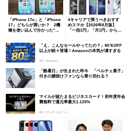
「iPhone 17e」と「iPhone
4キャリアで買うべきおすす
17」どちらが買いか？ 2機
めスマホ【2026年8月版】
種を使い込んで分かった“ス
「一括1円」「月1円」からお
ペック表にない違い”
得なiPhone／Pixel／Galaxy
まで
「え、こんなセールやってたの？」80％OFF
以上が続々登場！Amazonの本気が凄すぎる
AD（Amazon）
「酷暑日」が生まれた昨今 「ペルチェ素子」
付きの腰掛けファンなら乗り切れる？
マイルが超たまるビジネスカード！初年度年会
費無料で還元率最大1.125%
AD（クレディセゾン）