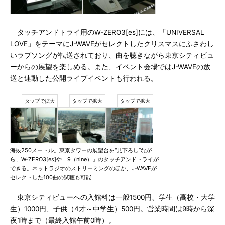
タッチアンドトライ用のW-ZERO3[es]には、「UNIVERSAL
LOVE」をテーマにJ-WAVEがセレクトしたクリスマスにふさわし
いラブソングが転送されており、曲を聴きながら東京シティビュ
ーからの展望を楽しめる。また、イベント会場ではJ-WAVEの放
送と連動した公開ライブイベントも行われる。
海抜250メートル。東京タワーの展望台を“見下ろし”なが
ら、W-ZERO3[es]や「9（nine）」のタッチアンドトライが
できる。ネットラジオのストリーミングのほか、J-WAVEが
セレクトした100曲の試聴も可能
東京シティビューへの入館料は一般1500円、学生（高校・大学
生）1000円、子供（4才～中学生）500円。営業時間は9時から深
夜1時まで（最終入館午前0時）。