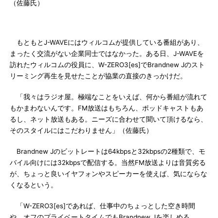
（佐藤氏）
もともとJ-WAVEにはウィルコムが提供している番組があり、
まったく交流がない企業同士ではなかった。ある日、J-WAVEを
訪れたウィルコムの役員に、W-ZERO3[es]でBrandnew Jのスト
リーミング再生を見せたことが協業の直接のきっかけだ。
「我々はラジオ屋。極端なことをいえば、何から番組が流れて
もかまわないんです。FM放送はもちろん、ポッドキャストもあ
るし、ネット放送もある。ニーズに合わせて聞いて頂けるなら、
そのスタイルにはこだわりません」（佐藤氏）
Brandnew Jのビットレートは64kbpsと32kbpsの2種類で、モ
バイル向けには32kbpsで配信する。当然FM放送よりは音質劣る
が、ちょっと良いイヤフォンやスピーカーを使えば、気にならな
くなるという。
「W-ZERO3[es]であれば、仕事中のちょっとした空き時間
や、オフのプライベートタイムでもBrandnew Jを楽しめる。