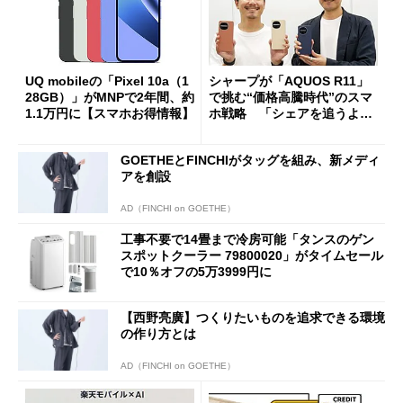
UQ mobileの「Pixel 10a（1
シャープが「AQUOS R11」
28GB）」がMNPで2年間、約
で挑む“価格高騰時代”のスマ
1.1万円に【スマホお得情報】
ホ戦略 「シェアを追うより
も既存ユーザーを大切に」
GOETHEとFINCHIがタッグを組み、新メディ
アを創設
AD（FINCHI on GOETHE）
工事不要で14畳まで冷房可能「タンスのゲン
スポットクーラー 79800020」がタイムセール
で10％オフの5万3999円に
【西野亮廣】つくりたいものを追求できる環境
の作り方とは
AD（FINCHI on GOETHE）