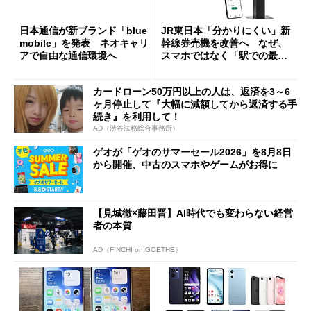
日本通信が新ブランド「blue
JR東日本「分かりにくい」新
mobile」を発表 ネオキャリ
幹線券売機を改善へ なぜ、
アで自由な通信環境へ
スマホではなく「駅での最短
1分購入」を実現？
カードローン50万円以上の人は、返済を3～6
ヶ月停止して『大幅に減額してから返済する手
続き』を利用して！
AD（渋谷法務総合事務所）
ゲオが「ゲオのサマーセール2026」を8月8日
から開催、中古のスマホやゲームがお得に
【見城徹×藤田晋】AI時代でも変わらない経営
者の本質
AD（FINCHI on GOETHE）