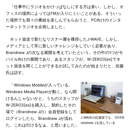
「仕事中にラジオをかけっぱなしにする方は多い。しかし、オ
フィスの場所によってはFMが入りにくいことがある。そういっ
た場所でも我々の番組を楽しんでもらおうと、PC向けのインタ
ーネットラジオを企画しました」
ネット放送で新たなリスナー層を獲得したJ-WAVE。しかし、
メディアとして常に新しいチャレンジをしていく必要があり、
Brandnew Jの次なる展開を考えていたという。その中の1つがモ
バイル向けの展開であり、あるスタッフが、W-ZERO3[es]でネ
ット放送を聞くことができるか試してみたのが始まりだと、佐藤
氏は話す。
「Windows Mobileが入っている、
Windows Media Playerが動く。なら聞
けるんじゃないかと。うちのスタッフが
W-ZERO3[es]を購入し、契約したその
場で（Brandnew Jの）会員登録をして
J-WAVEの応接室でも、1日中B
ログインしたら、Brandnew Jが流れ
randnew Jを流している
た。これは行けるなぁ、と思いました」