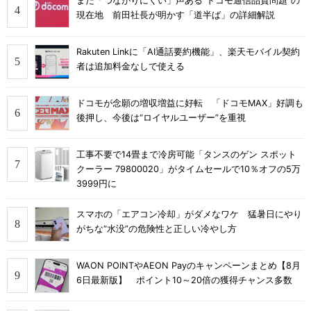
まだ「つながりにくい」声ある“ドコモ通信品質問題”の
現在地 前田社長が明かす「道半ば」の詳細解説
Rakuten Linkに「AI通話要約機能」、楽天モバイル契約
者は追加料金なしで使える
ドコモが念願の増収増益に好転 「ドコモMAX」好調も
後押し、今後は“ロイヤルユーザー”を重視
工事不要で14畳まで冷房可能「タンスのゲン スポット
クーラー 79800020」がタイムセールで10％オフの5万
3999円に
スマホの「エアコン冷却」がダメなワケ 猛暑日にやり
がちな“水没”の危険性と正しい冷やし方
WAON POINTやAEON Payのキャンペーンまとめ【8月
6日最新版】 ポイント10～20倍の獲得チャンス多数