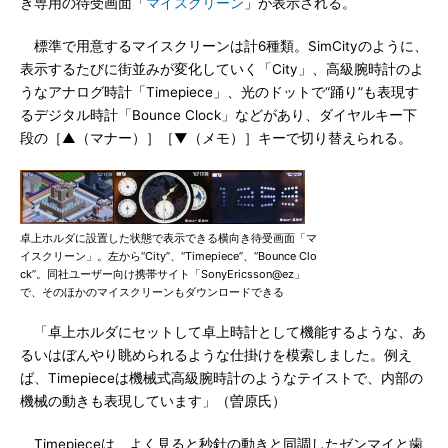
き専用の待受画面「
マイスクリーン
」が表示される。
標準で用意するマイスクリーンは計6種類。SimCityのように、
表示するたびに街並みが変化していく「City」、高級腕時計のよ
うなアナログ時計「Timepiece」、光のドットで“踊り”も表現す
るデジタル時計「Bounce Clock」などがあり、ダイヤルキー下
段の［▲（マナー）］［▼（メモ）］キーで切り替えられる。
卓上ホルダに設置した状態で表示できる横向き待受画面「マ
イスクリーン」。左から“City”、“Timepiece”、“Bounce Clo
ck”。同社ユーザー向け携帯サイト「SonyEricsson@ez」
で、そのほかのマイスクリーンもダウンロードできる
「卓上ホルダにセットして卓上時計として機能するような、あ
るいはぼんやり眺められるような仕掛けを模索しました。例え
ば、Timepieceは機械式高級腕時計のようなテイストで、内部の
機械の動きも表現しています」（曽原氏）
Timepieceは、よく見ると秒針の動きと同調したゼンマイと歯