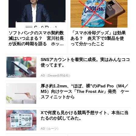
ソフトバンクのスマホ契約数
「スマホ冷却グッズ」は効果
減はいつ止まる？ 宮川社長
ある？ 炎天下で3製品を使
が反転の時期を語る ホッピ
って分かったこと
ング対策は「真剣にやりすぎ
た」
SNSアカウントを着実に成長。実はみんなココ
使ってます。
AD（Dreaw合同会社）
厚さ約1.2mm、“ほぼ、裸”のiPad Pro（M4／
M5）向けケース「The Frost Air」発売 ケー
スフィニットから
Xで何度も見かける競馬予想サイト、本当に当
たるのか試してみた。
AD（ルーツ）