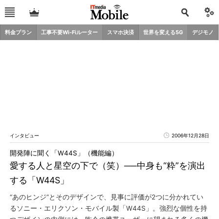
料金プラン
工事不要Wi-Fiルーター
スマホ決済
世界を変える5G
デジモノ
インタビュー
2006年12月28日
開発陣に聞く「W44S」（機能編）
愛する人と星空の下で（笑）──中身も“粋”を演出
する「W44S」
“あのヒンジ”とそのデザインで、見事に評価が2つに分かれてい
るソニー・エリクソン・モバイル製「W44S」。強烈な個性を持