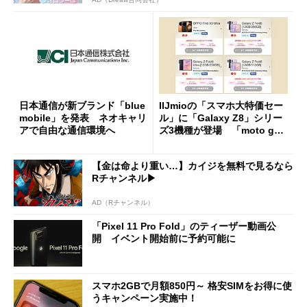
日本通信が新ブランド「blue
IIJmioの「スマホ大特価セー
mobile」を発表 ネオキャリ
ル」に「Galaxy Z8」シリー
アで自由な通信環境へ
ズ3機種が登場 「moto g37
j」や「OPPO Find X9 Ultr
a」も
【金は命より重い…】カイジを無料で見るなら
Rチャンネル▶︎
AD（Rチャンネル）
「Pixel 11 Pro Fold」のティーザー動画公
開 イベント開始前に予約可能に
スマホ2GBで月額850円～ 格安SIMをお得に使
うキャンペーン実施中！