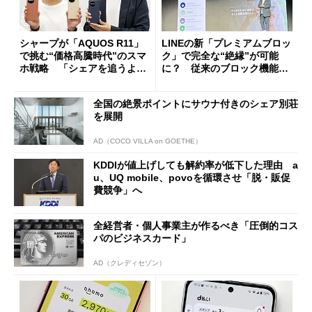
シャープが「AQUOS R11」
LINEの新「プレミアムブロッ
で挑む“価格高騰時代”のスマ
ク」で完全な“絶縁”が可能
ホ戦略 「シェアを追うより
に？ 従来のブロック機能と
も既存ユーザーを大切に」
の決定的な違い
全国の絶景ポイントにサウナ付きのシェア別荘
を展開
AD（COCO VILLA on GOETHE）
KDDIが値上げしても解約率が低下した理由 a
u、UQ mobile、povoを循環させ「脱・販促
費競争」へ
全経営者・個人事業主が作るべき「圧倒的コス
パのビジネスカード」
AD（クレディセゾン）