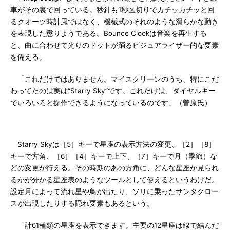
車がその裏で回っている。秒針も1秒区切りでカチッカチッと回
るクオーツ時計風ではなく、機械式のそれのような滑らかな動き
を表現した懲りようである。Bounce Clockは音楽を再生する
と、曲に合わせて光りのドットが踊るビジュアライザー的な要素
を備える。
「これだけではありません。マイスクリーンのうち、特にこだ
わってたのは実は“Starry Sky”です。これだけは、ダイヤルキー
でいろいろと操作できるようになっているのです」（曽原氏）
Starry Skyは［5］キーで星座の表示方法の変更、［2］［8］
キーで方角、［6］［4］キーで上下、［7］キーで月（季節）な
どの変更が行える。その時期のあの方角に、どんな星座が見られ
るかが分かる星座表のようなツールとして使えるというわけだ。
設定月によって流れ星や鳥が出たり、ソリに乗ったサンタクロー
スが出現したりする隠れ要素もあるという。
「計61種類の星座を表示できます。主要の12星座は線で結んだ