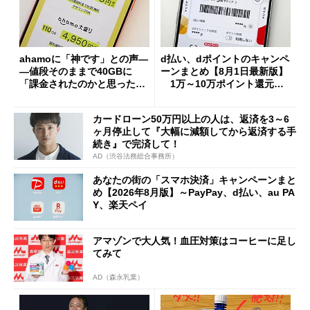
ahamoに「神です」との声―
d払い、dポイントのキャンペ
―値段そのままで40GBに
ーンまとめ【8月1日最新版】
「課金されたのかと思った」
1万～10万ポイント還元の
と戸惑いも
施策がめじろ押し
カードローン50万円以上の人は、返済を3～6
ヶ月停止して『大幅に減額してから返済する手
続き』で完済して！
AD（渋谷法務総合事務所）
あなたの街の「スマホ決済」キャンペーンまと
め【2026年8月版】～PayPay、d払い、au PA
Y、楽天ペイ
アマゾンで大人気！血圧対策はコーヒーに足し
てみて
AD（森永乳業）