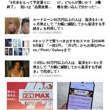
「9月末をもって予定通りに
17」どちらが買いか？ 2機
終了」 狙いは「品質改善」
種を使い込んで分かった“ス
ただし「ルーラル限定で期
ペック表にない違い”
限を切った新契約」の可能性
カードローン50万円以上の人は、返済を3～6
も
ヶ月停止して『大幅に減額してから返済する手
続き』を利用して！
AD（渋谷法務総合事務所）
4キャリアで買うべきおすすめスマホ【2026年
8月版】「一括1円」「月1円」からお得なiPho
ne／Pixel／Galaxyまで
リボ払い50万円以上の人は、返済を3～6ヶ月
停止して『大幅に減額してから返済する手続
き』で完済して！
AD（渋谷法務総合事務所）