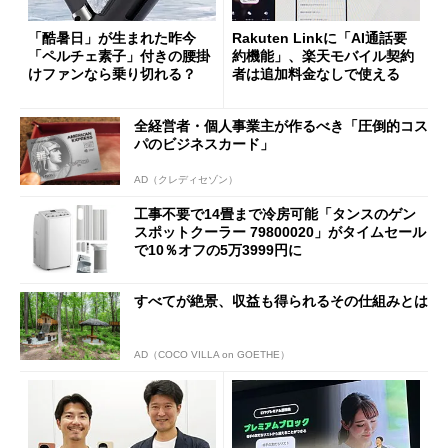
「酷暑日」が生まれた昨今
Rakuten Linkに「AI通話要
「ペルチェ素子」付きの腰掛
約機能」、楽天モバイル契約
けファンなら乗り切れる？
者は追加料金なしで使える
全経営者・個人事業主が作るべき「圧倒的コス
パのビジネスカード」
AD（クレディセゾン）
工事不要で14畳まで冷房可能「タンスのゲン
スポットクーラー 79800020」がタイムセール
で10％オフの5万3999円に
すべてが絶景、収益も得られるその仕組みとは
AD（COCO VILLA on GOETHE）