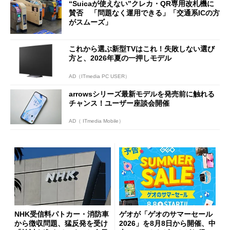
“Suicaが使えない”クレカ・QR専用改札機に
開催
賛否 「問題なく運用できる」「交通系ICの方
がスムーズ」
これから選ぶ新型TVはこれ！失敗しない選び
方と、2026年夏の一押しモデル
AD（ITmedia PC USER）
arrowsシリーズ最新モデルを発売前に触れる
チャンス！ユーザー座談会開催
AD（ ITmedia Mobile）
NHK受信料パトカー・消防車
ゲオが「ゲオのサマーセール
から徴収問題、猛反発を受け
2026」を8月8日から開催、中