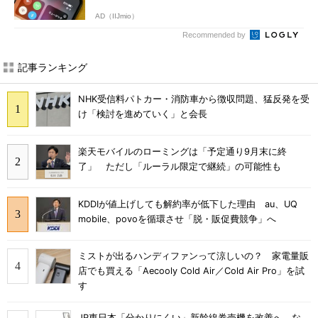
AD（IIJmio）
Recommended by
記事ランキング
NHK受信料パトカー・消防車から徴収問題、猛反発を受
け「検討を進めていく」と会長
楽天モバイルのローミングは「予定通り9月末に終
了」 ただし「ルーラル限定で継続」の可能性も
KDDIが値上げしても解約率が低下した理由 au、UQ
mobile、povoを循環させ「脱・販促費競争」へ
ミストが出るハンディファンって涼しいの？ 家電量販
店でも買える「Aecooly Cold Air／Cold Air Pro」を試
す
JR東日本「分かりにくい」新幹線券売機を改善へ な