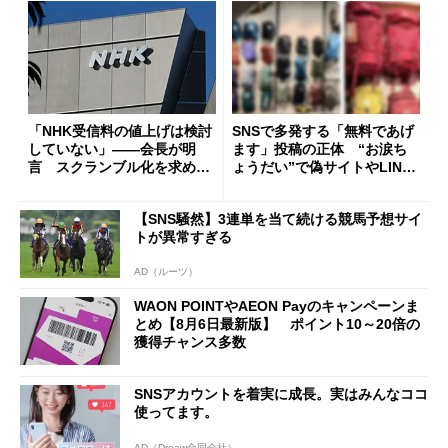
「NHK受信料の値上げは検討
SNSで多発する「無料であげ
していない」――会長が明
ます」投稿の正体 “お涙ち
言 スクランブル化を求める
ょうだい”で偽サイトやLINE
声絶えず
へ誘導するカラクリ
【SNS騒然】3連単を当て続ける競馬予想サイ
トが異常すぎる
AD（ルーツ）
WAON POINTやAEON Payのキャンペーンま
とめ【8月6日最新版】 ポイント10～20倍の
獲得チャンス多数
SNSアカウントを着実に成長。実はみんなココ
使ってます。
AD（Dreaw合同会社）