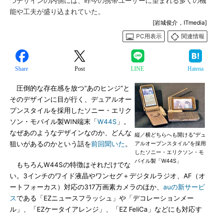
つデザインの内側には、昨今の携帯ユーザーに望まれる多くの機
能や工夫が盛り込まれていた。
[岩城俊介，ITmedia]
PC用表示
関連情報
Share
Post
LINE
Hatena
圧倒的な存在感を放つ“あのヒンジ”と
そのデザインに目が行く、デュアルオー
プンスタイルを採用したソニー・エリク
ソン・モバイル製WIN端末「
W44S
」。
なぜあのようなデザインなのか、どんな
縦／横どちらへも開ける“デュ
狙いがあるのかという話を
前回聞いた
。
アルオープンスタイル”を採用
したソニー・エリクソン・モ
バイル製「W44S」
もちろんW44Sの特徴はそれだけでな
い。3インチのワイド液晶やワンセグ＋デジタルラジオ、AF（オ
ートフォーカス）対応の317万画素カメラのほか、
auの新サービ
ス
である「EZニュースフラッシュ」や「デコレーションメー
ル」、「EZケータイアレンジ」、「EZ FeliCa」などにも対応す