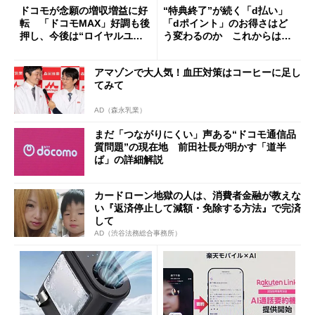
ドコモが念願の増収増益に好
“特典終了”が続く「d払い」
転 「ドコモMAX」好調も後
「dポイント」のお得さはど
押し、今後は“ロイヤルユー
う変わるのか これからは
ザー”を重視
「dカード」の利用が得策？
アマゾンで大人気！血圧対策はコーヒーに足し
てみて
AD（森永乳業）
まだ「つながりにくい」声ある“ドコモ通信品
質問題”の現在地 前田社長が明かす「道半
ば」の詳細解説
カードローン地獄の人は、消費者金融が教えな
い『返済停止して減額・免除する方法』で完済
して
AD（渋谷法務総合事務所）