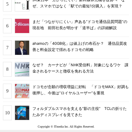
ぜ、スマホではなく「駅での最短1分購入」を実現？
まだ「つながりにくい」声ある“ドコモ通信品質問題”の
現在地 前田社長が明かす「道半ば」の詳細解説
ahamoの「40GB化」は値上げの布石か？ 通信品質改
善と料金設定で揺れるドコモの戦略
なぜ？ カーナビが「NHK受信料」対象になるワケ 課
金されるケースと徴収を免れる方法
ドコモが念願の増収増益に好転 「ドコモMAX」好調も
後押し、今後は“ロイヤルユーザー”を重視
フォルダブルスマホを支える“影の主役” TCLの折りた
たみディスプレイを見てきた
Copyright © ITmedia Inc. All Rights Reserved.