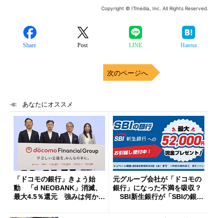
Copyright © ITmedia, Inc. All Rights Reserved.
Share
Post
LINE
Hatena
次のページへ
あなたにオススメ
「ドコモの銀行」きょう始
元グループ会社が「ドコモの
動 「d NEOBANK」消滅、
銀行」になった不満を吸収？
最大4.5％還元 強みは何か解
SBI新生銀行が「SBIの銀
説
行」として最大5.2万円のキャ
ッシュバックキャンペーンを