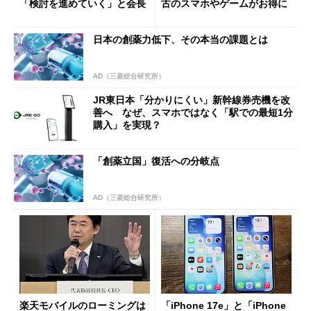
「検討を進めていく」と会長
古のスマホやゲームがお得に
日本の創薬力低下、その本当の課題とは
AD（三菱総合研究所）
JR東日本「分かりにくい」新幹線券売機を改
善へ なぜ、スマホではなく「駅での最短1分
購入」を実現？
「創薬立国」復活への分岐点
AD（三菱総合研究所）
楽天モバイルのローミングは
「iPhone 17e」と「iPhone