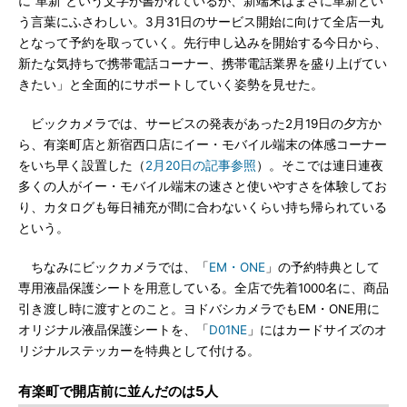
に“革新”という文字が書かれているが、新端末はまさに革新とい
う言葉にふさわしい。3月31日のサービス開始に向けて全店一丸
となって予約を取っていく。先行申し込みを開始する今日から、
新たな気持ちで携帯電話コーナー、携帯電話業界を盛り上げてい
きたい」と全面的にサポートしていく姿勢を見せた。
ビックカメラでは、サービスの発表があった2月19日の夕方か
ら、有楽町店と新宿西口店にイー・モバイル端末の体感コーナー
をいち早く設置した（
2月20日の記事参照
）。そこでは連日連夜
多くの人がイー・モバイル端末の速さと使いやすさを体験してお
り、カタログも毎日補充が間に合わないくらい持ち帰られている
という。
ちなみにビックカメラでは、「
EM・ONE
」の予約特典として
専用液晶保護シートを用意している。全店で先着1000名に、商品
引き渡し時に渡すとのこと。ヨドバシカメラでもEM・ONE用に
オリジナル液晶保護シートを、「
D01NE
」にはカードサイズのオ
リジナルステッカーを特典として付ける。
有楽町で開店前に並んだのは5人