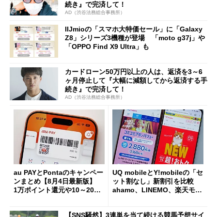
続き』で完済して！
AD（渋谷法務総合事務所）
IIJmioの「スマホ大特価セール」に「Galaxy
Z8」シリーズ3機種が登場 「moto g37j」や
「OPPO Find X9 Ultra」も
カードローン50万円以上の人は、返済を3～6
ヶ月停止して『大幅に減額してから返済する手
続き』で完済して！
AD（渋谷法務総合事務所）
au PAYとPontaのキャンペー
UQ mobileとY!mobileの「セ
ンまとめ【8月4日最新版】
ット割なし」新割引を比較
1万ポイント還元や10～20％
ahamo、LINEMO、楽天モバ
還元あり
イルよりもお得？
【SNS騒然】3連単を当て続ける競馬予想サイ