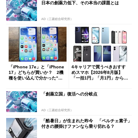
日本の創薬力低下、その本当の課題とは
AD（三菱総合研究所）
「iPhone 17e」と「iPhone
4キャリアで買うべきおすす
17」どちらが買いか？ 2機
めスマホ【2026年8月版】
種を使い込んで分かった“ス
「一括1円」「月1円」からお
ペック表にない違い”
得なiPhone／Pixel／Galaxy
まで
「創薬立国」復活への分岐点
AD（三菱総合研究所）
「酷暑日」が生まれた昨今 「ペルチェ素子」
付きの腰掛けファンなら乗り切れる？