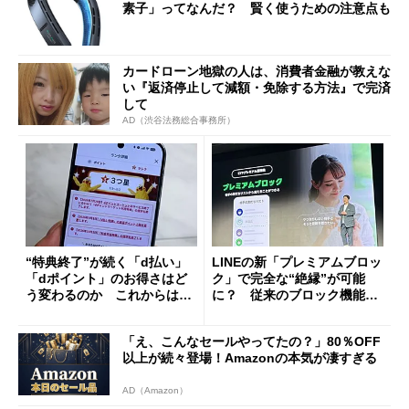
素子」ってなんだ？ 賢く使うための注意点も
カードローン地獄の人は、消費者金融が教えな
い『返済停止して減額・免除する方法』で完済
して
AD（渋谷法務総合事務所）
“特典終了”が続く「d払い」
LINEの新「プレミアムブロッ
「dポイント」のお得さはど
ク」で完全な“絶縁”が可能
う変わるのか これからは
に？ 従来のブロック機能と
「dカード」の利用が得策？
の決定的な違い
「え、こんなセールやってたの？」80％OFF
以上が続々登場！Amazonの本気が凄すぎる
AD（Amazon）