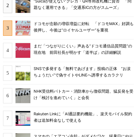
“Suicaが使えない”クレカ・QR専用改札機に賛否 「問
題なく運用できる」「交通系ICの方がスムーズ」
ドコモが念願の増収増益に好転 「ドコモMAX」好調も
後押し、今後は“ロイヤルユーザー”を重視
まだ「つながりにくい」声ある“ドコモ通信品質問題”の
現在地 前田社長が明かす「道半ば」の詳細解説
SNSで多発する「無料であげます」投稿の正体 “お涙
ちょうだい”で偽サイトやLINEへ誘導するカラクリ
NHK受信料パトカー・消防車から徴収問題、猛反発を受
け「検討を進めていく」と会長
Rakuten Linkに「AI通話要約機能」、楽天モバイル契約
者は追加料金なしで使える
スマホの「エアコン冷却」がダメなワケ 猛暑日にやり