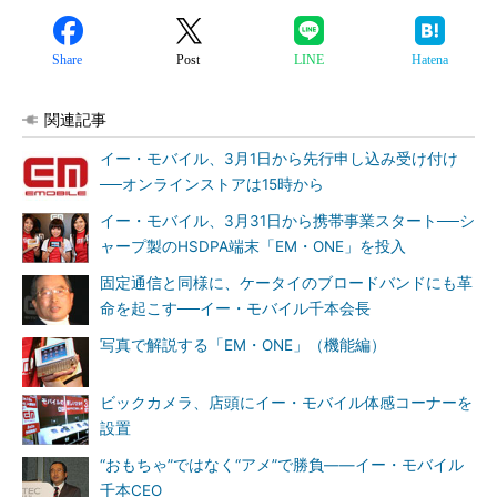
Share
Post
LINE
Hatena
関連記事
イー・モバイル、3月1日から先行申し込み受け付け
──オンラインストアは15時から
イー・モバイル、3月31日から携帯事業スタート──シ
ャープ製のHSDPA端末「EM・ONE」を投入
固定通信と同様に、ケータイのブロードバンドにも革
命を起こす──イー・モバイル千本会長
写真で解説する「EM・ONE」（機能編）
ビックカメラ、店頭にイー・モバイル体感コーナーを
設置
“おもちゃ”ではなく“アメ”で勝負――イー・モバイル
千本CEO