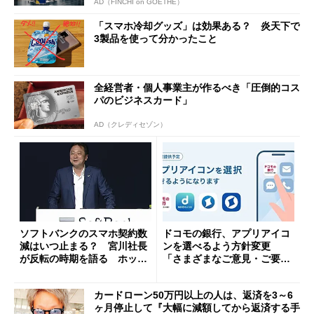
AD（FINCHI on GOETHE）
「スマホ冷却グッズ」は効果ある？ 炎天下で
3製品を使って分かったこと
全経営者・個人事業主が作るべき「圧倒的コス
パのビジネスカード」
AD（クレディセゾン）
ソフトバンクのスマホ契約数
ドコモの銀行、アプリアイコ
減はいつ止まる？ 宮川社長
ンを選べるよう方針変更
が反転の時期を語る ホッピ
「さまざまなご意見・ご要望
ング対策は「真剣にやりすぎ
を踏まえ」
た」
カードローン50万円以上の人は、返済を3～6
ヶ月停止して『大幅に減額してから返済する手