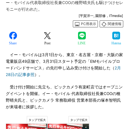
ー・モバイル代表取締役社長兼COOの種野晴夫氏も駆けつけセレ
モニーが行われた。
[平賀洋一, 園部修，ITmedia]
PC用表示
関連情報
Share
Post
LINE
Hatena
イー・モバイルは3月1日から、東京・名古屋・京都・大阪の家
電量販店49店舗で、3月31日スタート予定の「EMモバイルブロ
ードバンドサービス」の先行申し込み受け付けを開始した（
2月
28日の記事参照
）。
受け付け開始に先立ち、ビックカメラ有楽町店ではオープニン
グイベントを開催。イー・モバイル 代表取締役社長兼COOの種
野晴夫氏と、ビックカメラ 常務取締役 営業本部長の塚本智明氏
が来場者に挨拶した。