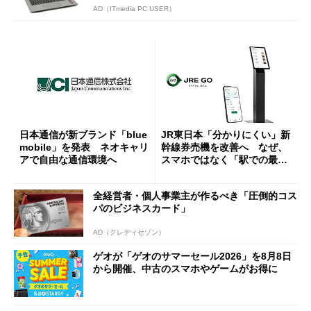
AD（ITmedia PC USER）
日本通信が新ブランド「blue
JR東日本「分かりにくい」新
mobile」を発表 ネオキャリ
幹線券売機を改善へ なぜ、
アで自由な通信環境へ
スマホではなく「駅での最短
1分購入」を実現？
全経営者・個人事業主が作るべき「圧倒的コス
パのビジネスカード」
AD（クレディセゾン）
ゲオが「ゲオのサマーセール2026」を8月8日
から開催、中古のスマホやゲームがお得に