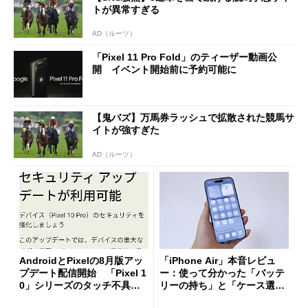
トが異常すぎる
AD（ルーツ）
「Pixel 11 Pro Fold」のティーザー動画公
開 イベント開始前に予約可能に
【鬼バズ】万馬券ラッシュで拡散された競馬サ
イトが強すぎた
AD（ルーツ）
AndroidとPixelの8月版アッ
「iPhone Air」本音レビュ
プデート配信開始 「Pixel 1
ー：使って分かった「バッテ
0」シリーズのタッチ不具合
リーの持ち」と「ケース選
修正やGPU性能改善なども
び」の悩ましさ