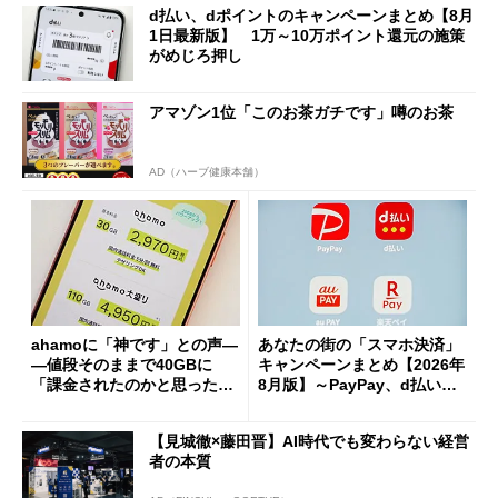
d払い、dポイントのキャンペーンまとめ【8月
1日最新版】 1万～10万ポイント還元の施策
がめじろ押し
アマゾン1位「このお茶ガチです」噂のお茶
AD（ハーブ健康本舗）
ahamoに「神です」との声―
あなたの街の「スマホ決済」
―値段そのままで40GBに
キャンペーンまとめ【2026年
「課金されたのかと思った」
8月版】～PayPay、d払い、a
と戸惑いも
u PAY、楽天ペイ
【見城徹×藤田晋】AI時代でも変わらない経営
者の本質