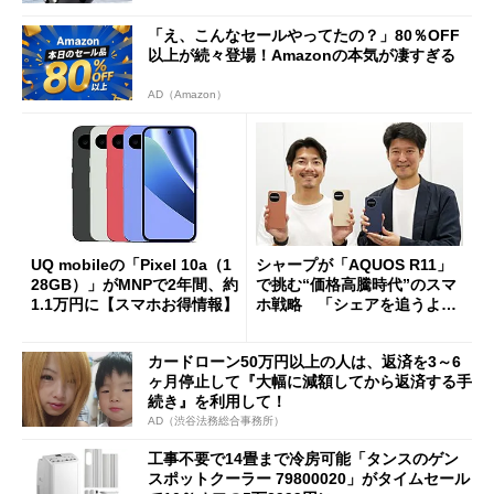
「え、こんなセールやってたの？」80％OFF
以上が続々登場！Amazonの本気が凄すぎる
AD（Amazon）
UQ mobileの「Pixel 10a（1
シャープが「AQUOS R11」
28GB）」がMNPで2年間、約
で挑む“価格高騰時代”のスマ
1.1万円に【スマホお得情報】
ホ戦略 「シェアを追うより
も既存ユーザーを大切に」
カードローン50万円以上の人は、返済を3～6
ヶ月停止して『大幅に減額してから返済する手
続き』を利用して！
AD（渋谷法務総合事務所）
工事不要で14畳まで冷房可能「タンスのゲン
スポットクーラー 79800020」がタイムセール