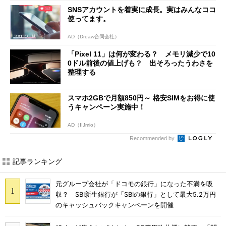
SNSアカウントを着実に成長。実はみんなココ
使ってます。
AD（Dreaw合同会社）
「Pixel 11」は何が変わる？ メモリ減少で10
0ドル前後の値上げも？ 出そろったうわさを
整理する
スマホ2GBで月額850円～ 格安SIMをお得に使
うキャンペーン実施中！
AD（IIJmio）
Recommended by
記事ランキング
元グループ会社が「ドコモの銀行」になった不満を吸
収？ SBI新生銀行が「SBIの銀行」として最大5.2万円
のキャッシュバックキャンペーンを開催