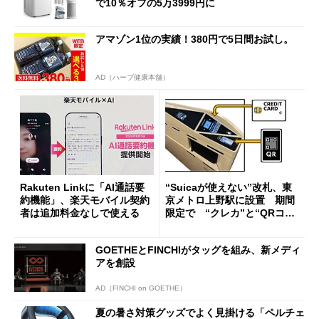
で10％オフの5万3999円に
アマゾン1位の実績！380円で5日間お試し。
AD（ハーブ健康本舗）
Rakuten Linkに「AI通話要
“Suicaが使えない”改札、東
約機能」、楽天モバイル契約
京メトロ上野駅に設置 期間
者は追加料金なしで使える
限定で “クレカ”と“QRコー
ド”専用
GOETHEとFINCHIがタッグを組み、新メディ
アを創設
AD（FINCHI on GOETHE）
夏の暑さ対策グッズでよく見掛ける「ペルチェ