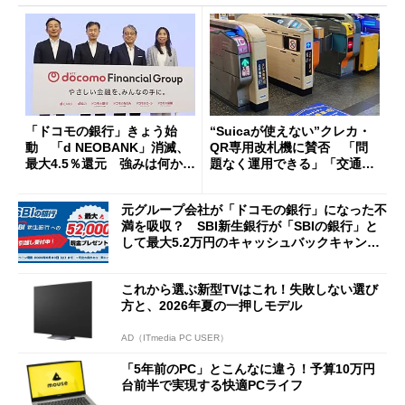
「ドコモの銀行」きょう始
“Suicaが使えない”クレカ・
動 「d NEOBANK」消滅、
QR専用改札機に賛否 「問
最大4.5％還元 強みは何か解
題なく運用できる」「交通系I
説
Cの方がスムーズ」
元グループ会社が「ドコモの銀行」になった不
満を吸収？ SBI新生銀行が「SBIの銀行」と
して最大5.2万円のキャッシュバックキャンペ
ーンを開催
これから選ぶ新型TVはこれ！失敗しない選び
方と、2026年夏の一押しモデル
AD（ITmedia PC USER）
「5年前のPC」とこんなに違う！予算10万円
台前半で実現する快適PCライフ