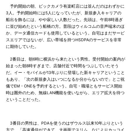
予約開始の朝、ビックカメラ有楽町店には並んだのはわずかに
3人。予約開始時には5人になっていたが、新規参入キャリアの
船出を飾るには、やや寂しい人数だった。先頭は、午前8時過ぎ
に並び始めたという船橋の方。普段はウィルコムの音声端末のほ
か、データ通信カードも使用しているという。自宅はまだサービ
スエリアではないが、広い帯域を持つHSDPAのサービスを非常
に期待していた。
2番目は、朝6時に横浜から来たという男性。受付開始の案内が
始まった朝8時すぎまで、店舗付近で時間をつぶしていたそう
だ。イー・モバイルが13年ぶりに登場した新キャリアということ
もあり、「次の新規参入はいつになるか分からないので」とご祝
儀でEM・ONEを予約するという。自宅・職場ともサービス開始
時は圏外のため、無線LAN機能を使いながら、エリア拡大を待つ
ということだった。
3番目の男性は、PDAを使うのはザウルス以来10年ぶりという
方で、「高速通信ができて、大画面でスリム、なによりカッコイ