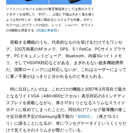
ソフトバンクモバイル向けの東芝製端末としては初のスライ
ドボディを採用した「911T」。上端と下端は大きく孤を描く
ようなRが付くが、全体に眺めるとスクエアな印象。ボディ
カラーはこのブラックのほか、レッド、シルバー、ホワイト
の4種類を用意する（
関連記事参照
）
搭載する機能のうち、代表的なものを挙げるだけでもワンセ
グ、320万画素のAFカメラ、GPS、S！FeliCa、PCサイトブラウ
ザ、PCドキュメントビューア、Bluetooth、内蔵1Gバイトメモ
リ、そしてHSDPA対応などがある。まぎれもない超多機能携帯
だ。国際ローミングには対応しないが、これはユーザーによって
に要／不要がはっきりと分かれるものと考えられる。
特に注目したいのは、これだけの機能と2007年3月現在で最大
となるワイドVGA（480×800ピクセル）表示対応の3インチディ
スプレイを搭載しながら、厚さ17.9ミリとなるスリムなスライド
ボディに収めてしまったことだ。同社向けワンセグ最薄機の座こ
そ近日発売予定のSamsung電子製の「
805SC
」（厚さ13.5ミ
リ）に譲ることになるが、単にワンセグケータイというくくりだ
けで見てもそのスリムさが際だっている。