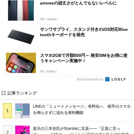
arrowsの頑丈さがとんでもないレベルに
AD（arrows）
サンワサプライ、スタンド付きのiOS対応Blue
toothキーボードを発売
スマホ2GBで月額850円～ 格安SIMをお得に使
うキャンペーン実施中！
AD（IIJmio）
Recommended by
記事ランキング
LINEの「ミュートメッセージ」有料化へ 相手のスマホ
を鳴らさずに送れる便利機能
楽天の三木谷氏がStarlinkに言及――「正直に言っ