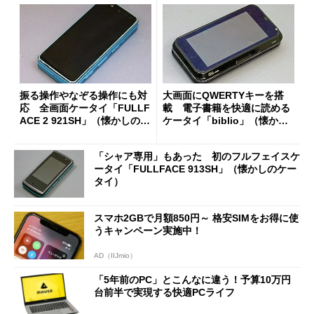
振る操作やなぞる操作にも対
大画面にQWERTYキーを搭
応 全画面ケータイ「FULLF
載 電子書籍を快適に読める
ACE 2 921SH」（懐かしのケ
ケータイ「biblio」（懐かし
ータイ）
のケータイ）
「シャア専用」もあった 初のフルフェイスケ
ータイ「FULLFACE 913SH」（懐かしのケー
タイ）
スマホ2GBで月額850円～ 格安SIMをお得に使
うキャンペーン実施中！
AD（IIJmio）
「5年前のPC」とこんなに違う！予算10万円
台前半で実現する快適PCライフ