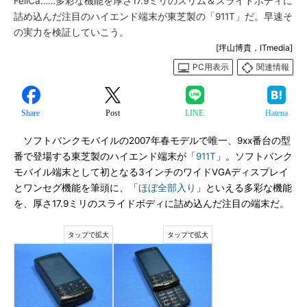
FeliCa……多彩な機能を厚さ17.9ミリのスリム＆スライドボディに
詰め込んだ注目のハイエンド端末が東芝製の「911T」だ。早速そ
の実力を検証していこう。
[坪山博貴，ITmedia]
PC用表示
関連情報
Share
Post
LINE
Hatena
ソフトバンクモバイルの2007年春モデルで唯一、9xx番台の型
番で登場する東芝製のハイエンド端末が「
911T
」。ソフトバンク
モバイル端末として初となる3インチのワイドVGAディスプレイ
とワンセグ機能を筆頭に、「
ほぼ全部入り
」といえる多彩な機能
を、厚さ17.9ミリのスライドボディに詰め込んだ注目の端末だ。