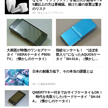
5歳以上の方は要確認。抜けた歯の放置は驚き
のリスク
AD（あんしんインプラント）
大画面が特徴のワンセグケー
指紋センサーも！ “ほぼ全
タイ「VIERAケータイ P905i
部入り”になったAQUOSケー
TV」（懐かしのケータイ）
タイ「SH-01A」（懐かしの
ケータイ）
日本の創薬力低下、その本当の課題とは
AD（三菱総合研究所）
QWERTYキー付きでおサイフケータイもOK！
時代を先取りしたiモードケータイ「SH-04
A」（懐かしのケータイ）