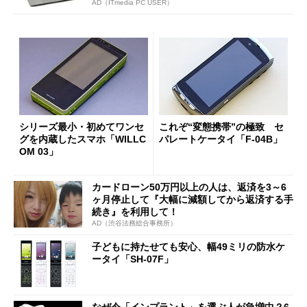
AD（ITmedia PC USER）
シリーズ最小・初めてワンセ
これぞ“変態携帯”の極致 セ
グを内蔵したスマホ「WILLC
パレートケータイ「F-04B」
OM 03」
カードローン50万円以上の人は、返済を3～6
ヶ月停止して『大幅に減額してから返済する手
続き』を利用して！
AD（渋谷法務総合事務所）
子どもに持たせても安心、幅49ミリの防水ケ
ータイ「SH-07F」
なぜ今「インプラント」を選ぶ人が急増中？6