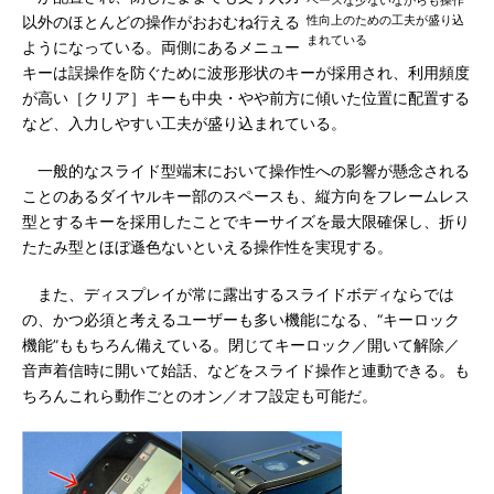
ペースな少ないながらも操作
性向上のための工夫が盛り込
以外のほとんどの操作がおおむね行える
まれている
ようになっている。両側にあるメニュー
キーは誤操作を防ぐために波形形状のキーが採用され、利用頻度
が高い［クリア］キーも中央・やや前方に傾いた位置に配置する
など、入力しやすい工夫が盛り込まれている。
一般的なスライド型端末において操作性への影響が懸念される
ことのあるダイヤルキー部のスペースも、縦方向をフレームレス
型とするキーを採用したことでキーサイズを最大限確保し、折り
たたみ型とほぼ遜色ないといえる操作性を実現する。
また、ディスプレイが常に露出するスライドボディならでは
の、かつ必須と考えるユーザーも多い機能になる、“キーロック
機能”ももちろん備えている。閉じてキーロック／開いて解除／
音声着信時に開いて始話、などをスライド操作と連動できる。も
ちろんこれら動作ごとのオン／オフ設定も可能だ。