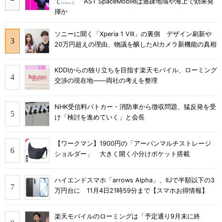
て……」 AST SpaceMobileは過疎地域や海上で効果発
揮か
ソニーに聞く「Xperia 1 VIII」の裏側 デザイン刷新や
20万円超えの理由、物議を醸したAIカメラ新機能の真相
KDDIからの独り立ちを目指す楽天モバイル、ローミング
交渉の現在地――両社の考えを整理
NHK受信料パトカー・消防車から徴収問題、猛反発を受
け「検討を進めていく」と会長
【ワークマン】1900円の「アーバンマルチストレージ
ショルダー」 大きく開く小分けポケット搭載
ハイエンドスマホ「arrows Alpha」、IIJで半額以下の3
万円台に 11月4日21時59分まで【スマホお得情報】
楽天モバイルのローミングは「予定通り9月末に終