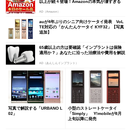
以上が続々登場！Amazonの本気が凄すぎる
AD（Amazon）
auが4年ぶりのシニア向けケータイ発表 VoL
TE対応の「かんたんケータイ KYF32」【写真
追加】
65歳以上の方は要確認「インプラントは保険
適用か？」あなたに沿った治療法や費用を解説
AD（あんしんインプラント）
写真で解説する「URBANO L
小型のストレートケータイ
02」
「Simply」 Y!mobileが8月
上旬以降に発売