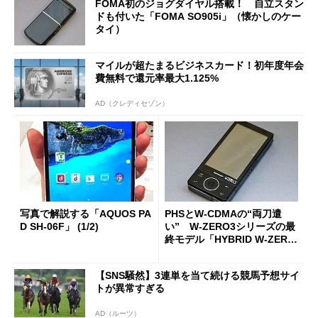
FOMA初のジョグダイヤル搭載！ 自立スタン
ドも付いた「FOMA SO905i」（懐かしのケー
タイ）
マイルが超たまるビジネスカード！初年度年会
費無料で還元率最大1.125%
AD（クレディセゾン）
写真で解説する「AQUOS PA
PHSとW-CDMAの“両刀遣
D SH-06F」 (1/2)
い” W-ZERO3シリーズの最
終モデル「HYBRID W-ZERO
3」（懐かしのケータイ）
【SNS騒然】3連単を当て続ける競馬予想サイ
トが異常すぎる
AD（ルーツ）