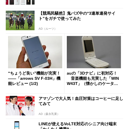
【競馬民騒然】鬼バズ中の“3連単連発サイ
ト”をガチで使ってみた
AD（ルーツ）
“ちょうど良い”機能が充実！
auの「3Dナビ」に初対応！
――「arrows SV F-03H」機
音楽機能も充実した「WIN
能レビュー (1/2)
W43T」（懐かしのケータ
イ）
アマゾンで大人気！血圧対策はコーヒーに足し
てみて
AD（森永乳業）
LINEが使えるVoLTE対応のシニア向け端末
「かんたん携帯9」