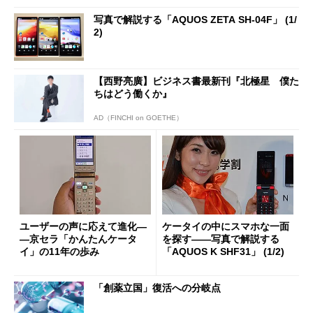
写真で解説する「AQUOS ZETA SH-04F」 (1/
2)
【西野亮廣】ビジネス書最新刊『北極星 僕た
ちはどう働くか』
AD（FINCHI on GOETHE）
ユーザーの声に応えて進化―
ケータイの中にスマホな一面
―京セラ「かんたんケータ
を探す――写真で解説する
イ」の11年の歩み
「AQUOS K SHF31」 (1/2)
「創薬立国」復活への分岐点