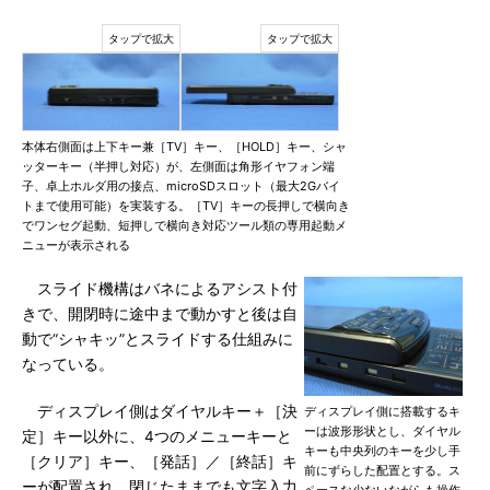
本体右側面は上下キー兼［TV］キー、［HOLD］キー、シャ
ッターキー（半押し対応）が、左側面は角形イヤフォン端
子、卓上ホルダ用の接点、microSDスロット（最大2Gバイ
トまで使用可能）を実装する。［TV］キーの長押しで横向き
でワンセグ起動、短押しで横向き対応ツール類の専用起動メ
ニューが表示される
スライド機構はバネによるアシスト付
きで、開閉時に途中まで動かすと後は自
動で“シャキッ”とスライドする仕組みに
なっている。
ディスプレイ側はダイヤルキー＋［決
ディスプレイ側に搭載するキ
ーは波形形状とし、ダイヤル
定］キー以外に、4つのメニューキーと
キーも中央列のキーを少し手
［クリア］キー、［発話］／［終話］キ
前にずらした配置とする。ス
ーが配置され、閉じたままでも文字入力