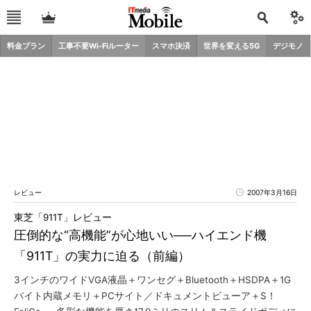
料金プラン
工事不要Wi-Fiルーター
スマホ決済
世界を変える5G
デジモノ
レビュー
2007年3月16日
東芝「911T」レビュー
圧倒的な“高機能”が心地いい──ハイエンド機
「911T」の実力に迫る（前編）
3インチのワイドVGA液晶＋ワンセグ＋Bluetooth＋HSDPA＋1G
バイト内蔵メモリ＋PCサイト／ドキュメントビューア＋S！