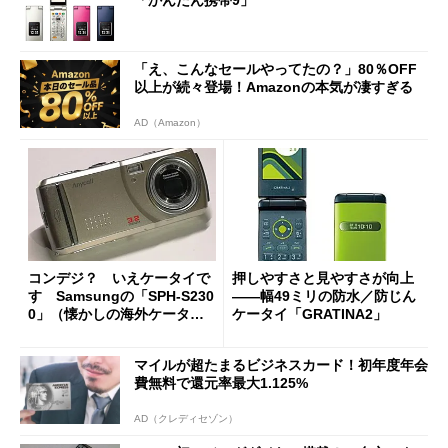
「え、こんなセールやってたの？」80％OFF
以上が続々登場！Amazonの本気が凄すぎる
AD（Amazon）
コンデジ？ いえケータイで
押しやすさと見やすさが向上
す Samsungの「SPH-S230
――幅49ミリの防水／防じん
0」（懐かしの海外ケータ
ケータイ「GRATINA2」
イ）
マイルが超たまるビジネスカード！初年度年会
費無料で還元率最大1.125%
AD（クレディセゾン）