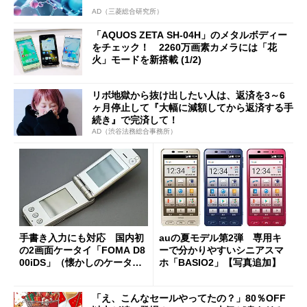
AD（三菱総合研究所）
「AQUOS ZETA SH-04H」のメタルボディー
をチェック！ 2260万画素カメラには「花
火」モードを新搭載 (1/2)
リボ地獄から抜け出したい人は、返済を3～6
ヶ月停止して『大幅に減額してから返済する手
続き』で完済して！
AD（渋谷法務総合事務所）
手書き入力にも対応 国内初
auの夏モデル第2弾 専用キ
の2画面ケータイ「FOMA D8
ーで分かりやすいシニアスマ
00iDS」（懐かしのケータ
ホ「BASIO2」【写真追加】
イ）
「え、こんなセールやってたの？」80％OFF