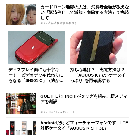
カードローン地獄の人は、消費者金融が教えな
い『返済停止して減額・免除する方法』で完済
して
AD（渋谷法務総合事務所）
ディスプレイ面にも十字キ
持ち心地は？ 充電方法は？
ー！ ビデオデッキ代わりに
「AQUOS K」の“ケータイ
もなる「SH901iC」（懐かし
っぷり”を再確認する
のケータイ）
GOETHEとFINCHIがタッグを組み、新メディ
アを創設
AD（FINCHI on GOETHE）
Androidだけどフィーチャーフォンです LTE
対応ケータイ「AQUOS K SHF31」