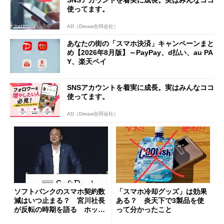
使ってます。
AD（Dreaw合同会社）
あなたの街の「スマホ決済」キャンペーンまと
め【2026年8月版】～PayPay、d払い、au PA
Y、楽天ペイ
SNSアカウントを着実に成長。実はみんなココ
使ってます。
AD（Dreaw合同会社）
ソフトバンクのスマホ契約数
「スマホ冷却グッズ」は効果
減はいつ止まる？ 宮川社長
ある？ 炎天下で3製品を使
が反転の時期を語る ホッピ
って分かったこと
ング対策は「真剣にやりすぎ