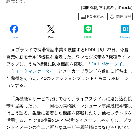
販売する。
[岡田有花, 宮本真希，ITmedia]
PC用表示
関連情報
Share
Post
LINE
Hatena
auブランドで携帯電話事業を展開するKDDIは5月22日、今夏
発売の新モデル15機種を発表した。ワンセグ携帯を7機種ライン
アップし、うち2機種に防水機能を搭載。「
EXILIMケータイ
」
「
ウォークマンケータイ
」とメーカーブランドを前面に打ち出し
た機種をそろえ、42のファッションブランドともコラボレーシ
ョンする。
「新機能やサービスだけでなく、ライフスタイルに溶け込む携
帯を提案したい」――同社の高橋誠コンシューマ事業統轄本部長
はこう語る。生活に密着した機能を搭載したり、他社ブランドを
活用することで“au携帯のある生活”をイメージしやすくし、ブラ
ンドイメージの向上と新たなユーザー層開拓につなげる狙いだ。