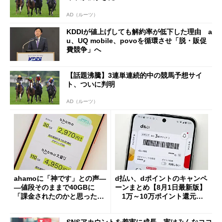
AD（ルーツ）
KDDIが値上げしても解約率が低下した理由 a
u、UQ mobile、povoを循環させ「脱・販促
費競争」へ
【話題沸騰】3連単連続的中の競馬予想サイ
ト、ついに判明
AD（ルーツ）
ahamoに「神です」との声―
d払い、dポイントのキャンペ
―値段そのままで40GBに
ーンまとめ【8月1日最新版】
「課金されたのかと思った」
1万～10万ポイント還元の
と戸惑いも
施策がめじろ押し
SNSアカウントを着実に成長。実はみんなココ