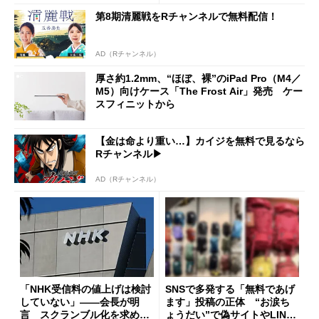
た」
第8期清麗戦をRチャンネルで無料配信！
AD（Rチャンネル）
厚さ約1.2mm、“ほぼ、裸”のiPad Pro（M4／
M5）向けケース「The Frost Air」発売 ケー
スフィニットから
【金は命より重い…】カイジを無料で見るなら
Rチャンネル▶︎
AD（Rチャンネル）
「NHK受信料の値上げは検討
SNSで多発する「無料であげ
していない」――会長が明
ます」投稿の正体 “お涙ち
言 スクランブル化を求める
ょうだい”で偽サイトやLINE