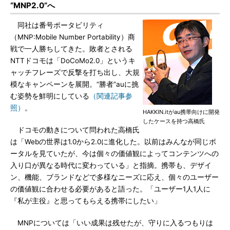
“MNP2.0”へ
同社は番号ポータビリティ
（MNP:Mobile Number Portability）商
戦で一人勝ちしてきた。敗者とされる
NTTドコモは「DoCoMo2.0」というキ
ャッチフレーズで反撃を打ち出し、大規
模なキャンペーンを展開。“勝者”auに挑
む姿勢を鮮明にしている
（関連記事参
照）
。
HAKKIN.itがau携帯向けに開発
したケースを持つ高橋氏
ドコモの動きについて問われた高橋氏
は「Webの世界は1.0から2.0に進化した。以前はみんなが同じポ
ータルを見ていたが、今は個々の価値観によってコンテンツへの
入り口が異なる時代に変わっている」と指摘。携帯も、デザイ
ン、機能、ブランドなどで多様なニーズに応え、個々のユーザー
の価値観に合わせる必要があると語った。「ユーザー1人1人に
『私が主役』と思ってもらえる携帯にしたい」
MNPについては「いい成果は残せたが、守りに入るつもりは