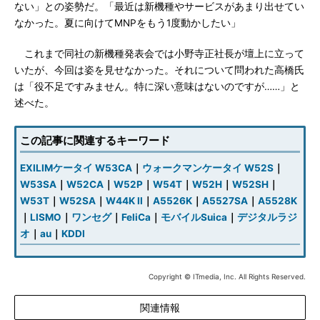
ない」との姿勢だ。「最近は新機種やサービスがあまり出せてい
なかった。夏に向けてMNPをもう1度動かしたい」
これまで同社の新機種発表会では小野寺正社長が壇上に立って
いたが、今回は姿を見せなかった。それについて問われた高橋氏
は「役不足ですみません。特に深い意味はないのですが……」と
述べた。
この記事に関連するキーワード
EXILIMケータイ W53CA
｜
ウォークマンケータイ W52S
｜
W53SA
｜
W52CA
｜
W52P
｜
W54T
｜
W52H
｜
W52SH
｜
W53T
｜
W52SA
｜
W44K II
｜
A5526K
｜
A5527SA
｜
A5528K
｜
LISMO
｜
ワンセグ
｜
FeliCa
｜
モバイルSuica
｜
デジタルラジ
オ
｜
au
｜
KDDI
Copyright © ITmedia, Inc. All Rights Reserved.
関連情報