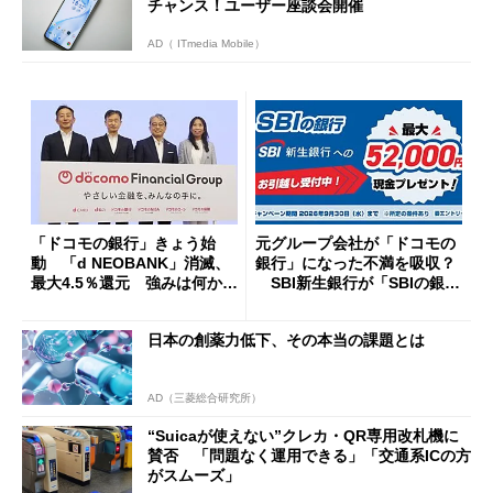
チャンス！ユーザー座談会開催
AD（ ITmedia Mobile）
「ドコモの銀行」きょう始
元グループ会社が「ドコモの
動 「d NEOBANK」消滅、
銀行」になった不満を吸収？
最大4.5％還元 強みは何か解
SBI新生銀行が「SBIの銀
説
行」として最大5.2万円のキャ
ッシュバックキャンペーンを
日本の創薬力低下、その本当の課題とは
開催
AD（三菱総合研究所）
“Suicaが使えない”クレカ・QR専用改札機に
賛否 「問題なく運用できる」「交通系ICの方
がスムーズ」