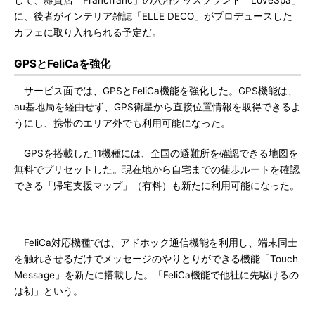
して、雑貨店「Francfranc」の入浴グッズブランド「LoveSpa」
に、後者がインテリア雑誌「ELLE DECO」がプロデュースした
カフェに取り入れられる予定だ。
GPSとFeliCaを強化
サービス面では、GPSとFeliCa機能を強化した。GPS機能は、
au基地局を経由せず、GPS衛星から直接位置情報を取得できるよ
うにし、携帯のエリア外でも利用可能になった。
GPSを搭載した11機種には、全国の避難所を確認できる地図を
無料でプリセットした。現在地から自宅までの徒歩ルートを確認
できる「帰宅支援マップ」（有料）も新たに利用可能になった。
FeliCa対応機種では、アドホック通信機能を利用し、端末同士
を触れさせるだけでメッセージのやりとりができる機能「Touch
Message」を新たに搭載した。「FeliCa機能で他社に先駆けるの
は初」という。