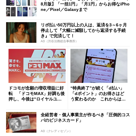
8月版】「一括1円」「月1円」からお得なiPho
ne／Pixel／Galaxyまで
リボ払い50万円以上の人は、返済を3～6ヶ月
停止して『大幅に減額してから返済する手続
き』で完済して！
AD（渋谷法務総合事務所）
ドコモが念願の増収増益に好
“特典終了”が続く「d払い」
転 「ドコモMAX」好調も後
「dポイント」のお得さはど
押し、今後は“ロイヤルユー
う変わるのか これからは
ザー”を重視
「dカード」の利用が得策？
全経営者・個人事業主が作るべき「圧倒的コス
パのビジネスカード」
AD（クレディセゾン）