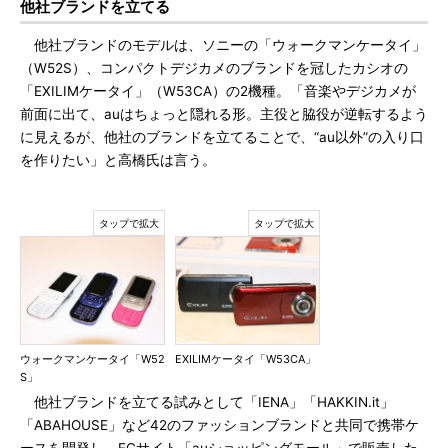
他社ブランドを立てる
他社ブランドのモデルは、ソニーの「ウォークマンケータイ」
（W52S）、コンパクトデジカメのブランドを冠したカシオの
「EXILIMケータイ」（W53CA）の2機種。「音楽やデジカメが
前面に出て、auはちょっと隠れる形。主役と脇役が逆転するよう
に見えるが、他社のブランドを立てることで、“au以外”の入り口
を作りたい」と高橋氏は言う。
ウォークマンケータイ「W52
EXILIMケータイ「W53CA」
S」
他社ブランドを立てる試みとして「IENA」「HAKKIN.it」
「ABAHOUSE」など42のファッションブランドと共同で携帯ケ