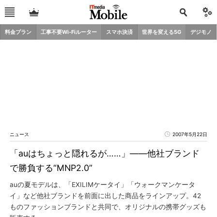
料金プラン
工事不要Wi-Fiルーター
スマホ決済
世界を変える5G
デジモノ
ニュース
2007年5月22日
「auはちょっと隠れるが……」――他社ブランド
で勝負する“MNP2.0”
auの夏モデルは、「EXILIMケータイ」「ウォークマンケータ
イ」など他社ブランドを前面に出した商品をラインアップ。42
ものファッションブランドと共同で、オリジナルの携帯グッズも