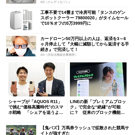
AD（クレディセゾン）
工事不要で14畳まで冷房可能「タンスのゲン
スポットクーラー 79800020」がタイムセール
で10％オフの5万3999円に
カードローン50万円以上の人は、返済を3～6
ヶ月停止して『大幅に減額してから返済する手
続き』で完済して！
AD（渋谷法務総合事務所）
シャープが「AQUOS R11」
LINEの新「プレミアムブロッ
で挑む“価格高騰時代”のスマ
ク」で完全な“絶縁”が可能
ホ戦略 「シェアを追うより
に？ 従来のブロック機能と
も既存ユーザーを大切に」
の決定的な違い
【鬼バズ】万馬券ラッシュで拡散された競馬サ
イトが強すぎた