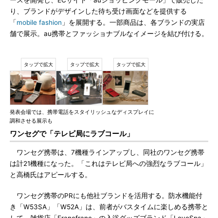
ースを開発し、ECサイト「auショッピングモール」で販売した
り、ブランドがデザインした待ち受け画面などを提供する
「
mobile fashion
」を展開する。一部商品は、各ブランドの実店
舗で展示。au携帯とファッショナブルなイメージを結び付ける。
発表会場では、携帯電話をスタイリッシュなディスプレイに
調和させる展示も
ワンセグで「テレビ局にラブコール」
ワンセグ携帯は、7機種ラインアップし、同社のワンセグ携帯
は計21機種になった。「これはテレビ局への強烈なラブコール」
と高橋氏はアピールする。
ワンセグ携帯のPRにも他社ブランドを活用する。防水機能付
き「W53SA」「W52A」は、前者がバスタイムに楽しめる携帯と