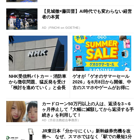
【見城徹×藤田晋】AI時代でも変わらない経営
者の本質
AD（FINCHI on GOETHE）
NHK受信料パトカー・消防車
ゲオが「ゲオのサマーセール
から徴収問題、猛反発を受け
2026」を8月8日から開催、中
「検討を進めていく」と会長
古のスマホやゲームがお得に
カードローン50万円以上の人は、返済を3～6
ヶ月停止して『大幅に減額してから返済する手
続き』を利用して！
AD（渋谷法務総合事務所）
JR東日本「分かりにくい」新幹線券売機を改
善へ なぜ、スマホではなく「駅での最短1分