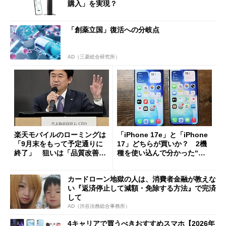
購入」を実現？
「創薬立国」復活への分岐点
AD（三菱総合研究所）
楽天モバイルのローミングは
「iPhone 17e」と「iPhone
「9月末をもって予定通りに
17」どちらが買いか？ 2機
終了」 狙いは「品質改善」
種を使い込んで分かった“ス
ただし「ルーラル限定で期
ペック表にない違い”
限を切った新契約」の可能性
カードローン地獄の人は、消費者金融が教えな
も
い『返済停止して減額・免除する方法』で完済
して
AD（渋谷法務総合事務所）
4キャリアで買うべきおすすめスマホ【2026年