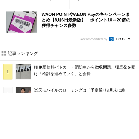
声絶えず
へ誘導するカラクリ
WAON POINTやAEON Payのキャンペーンま
とめ【8月6日最新版】 ポイント10～20倍の
獲得チャンス多数
Recommended by
記事ランキング
NHK受信料パトカー・消防車から徴収問題、猛反発を受
け「検討を進めていく」と会長
楽天モバイルのローミングは「予定通り9月末に終
了」 ただし「ルーラル限定で継続」の可能性も
KDDIが値上げしても解約率が低下した理由 au、UQ
mobile、povoを循環させ「脱・販促費競争」へ
ミストが出るハンディファンって涼しいの？ 家電量販