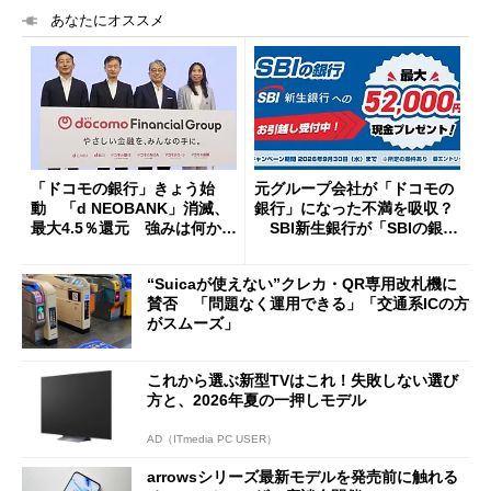
あなたにオススメ
「ドコモの銀行」きょう始
元グループ会社が「ドコモの
動 「d NEOBANK」消滅、
銀行」になった不満を吸収？
最大4.5％還元 強みは何か解
SBI新生銀行が「SBIの銀
説
行」として最大5.2万円のキャ
ッシュバックキャンペーンを
“Suicaが使えない”クレカ・QR専用改札機に
開催
賛否 「問題なく運用できる」「交通系ICの方
がスムーズ」
これから選ぶ新型TVはこれ！失敗しない選び
方と、2026年夏の一押しモデル
AD（ITmedia PC USER）
arrowsシリーズ最新モデルを発売前に触れる