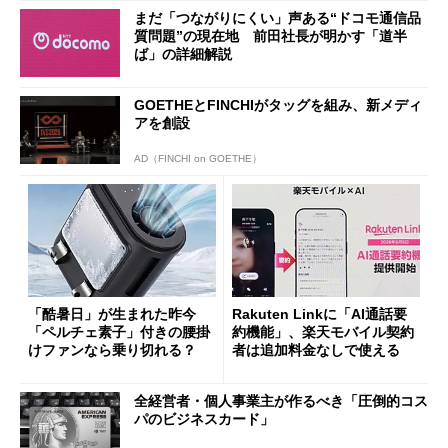
まだ「つながりにくい」声ある“ドコモ通信品
質問題”の現在地 前田社長が明かす「道半
ば」の詳細解説
GOETHEとFINCHIがタッグを組み、新メディ
アを創設
AD（FINCHI on GOETHE）
「酷暑日」が生まれた昨今
Rakuten Linkに「AI通話要
「ペルチェ素子」付きの腰掛
約機能」、楽天モバイル契約
けファンなら乗り切れる？
者は追加料金なしで使える
全経営者・個人事業主が作るべき「圧倒的コス
パのビジネスカード」