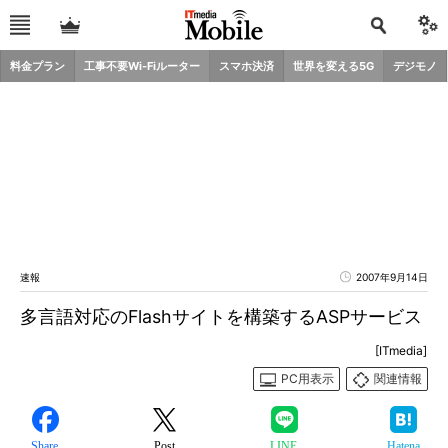
料金プラン
工事不要Wi-Fiルーター
スマホ決済
世界を変える5G
デジモノ
速報
2007年9月14日
多言語対応のFlashサイトを構築するASPサービス
[ITmedia]
PC用表示
関連情報
Share
Post
LINE
Hatena