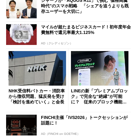
シャープが「AQUOS R11」で挑む“価格高騰
時代”のスマホ戦略 「シェアを追うよりも既
存ユーザーを大切に」
マイルが超たまるビジネスカード！初年度年会
費無料で還元率最大1.125%
AD（クレディセゾン）
NHK受信料パトカー・消防車
LINEの新「プレミアムブロッ
から徴収問題、猛反発を受け
ク」で完全な“絶縁”が可能
「検討を進めていく」と会長
に？ 従来のブロック機能と
の決定的な違い
FINCHI主催「IVS2026」トークセッションが
話題に！
AD（FINCHI on GOETHE）