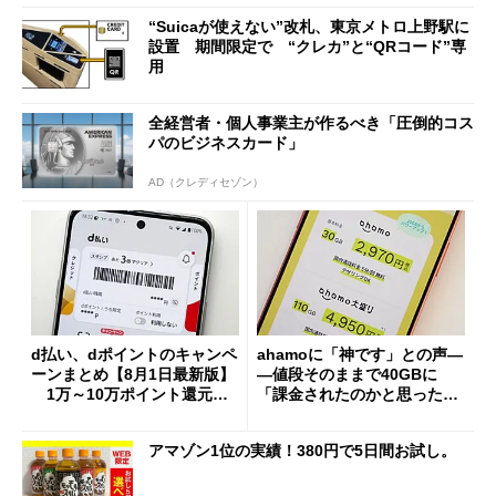
“Suicaが使えない”改札、東京メトロ上野駅に
設置 期間限定で “クレカ”と“QRコード”専
用
全経営者・個人事業主が作るべき「圧倒的コス
パのビジネスカード」
AD（クレディセゾン）
d払い、dポイントのキャンペ
ahamoに「神です」との声―
ーンまとめ【8月1日最新版】
―値段そのままで40GBに
1万～10万ポイント還元の
「課金されたのかと思った」
施策がめじろ押し
と戸惑いも
アマゾン1位の実績！380円で5日間お試し。