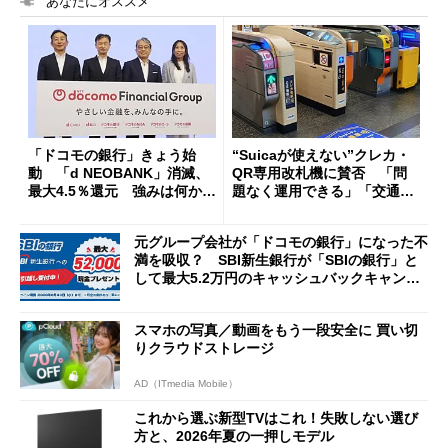
あなたにオススメ
「ドコモの銀行」きょう始
“Suicaが使えない”クレカ・
動 「d NEOBANK」消滅、
QR専用改札機に賛否 「問
最大4.5％還元 強みは何か解
題なく運用できる」「交通系I
説
Cの方がスムーズ」
元グループ会社が「ドコモの銀行」になった不
満を吸収？ SBI新生銀行が「SBIの銀行」と
して最大5.2万円のキャッシュバックキャンペ
ーンを開催
スマホの写真／動画をもう一段安全に 買い切
りクラウドストレージ
AD（ITmedia Mobile）
これから選ぶ新型TVはこれ！失敗しない選び
方と、2026年夏の一押しモデル