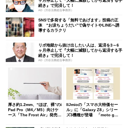
ヶ月停止して『大幅に減額してから返済する手
続き』で完済して！
AD（渋谷法務総合事務所）
SNSで多発する「無料であげます」投稿の正
体 “お涙ちょうだい”で偽サイトやLINEへ誘
導するカラクリ
リボ地獄から抜け出したい人は、返済を3～6
ヶ月停止して『大幅に減額してから返済する手
続き』で完済して！
AD（渋谷法務総合事務所）
厚さ約1.2mm、“ほぼ、裸”のi
IIJmioの「スマホ大特価セー
Pad Pro（M4／M5）向けケ
ル」に「Galaxy Z8」シリー
ース「The Frost Air」発売
ズ3機種が登場 「moto g37
ケースフィニットから
j」や「OPPO Find X9 Ultr
a」も