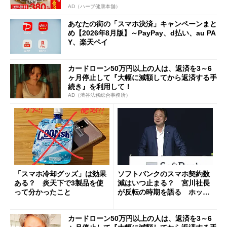
AD（ハーブ健康本舗）
あなたの街の「スマホ決済」キャンペーンまと
め【2026年8月版】～PayPay、d払い、au PA
Y、楽天ペイ
カードローン50万円以上の人は、返済を3～6
ヶ月停止して『大幅に減額してから返済する手
続き』を利用して！
AD（渋谷法務総合事務所）
「スマホ冷却グッズ」は効果
ソフトバンクのスマホ契約数
ある？ 炎天下で3製品を使
減はいつ止まる？ 宮川社長
って分かったこと
が反転の時期を語る ホッピ
ング対策は「真剣にやりすぎ
た」
カードローン50万円以上の人は、返済を3～6