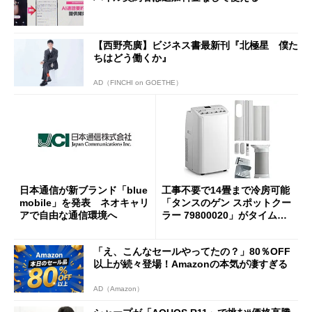
【西野亮廣】ビジネス書最新刊『北極星 僕た
ちはどう働くか』
AD（FINCHI on GOETHE）
日本通信が新ブランド「blue
工事不要で14畳まで冷房可能
mobile」を発表 ネオキャリ
「タンスのゲン スポットクー
アで自由な通信環境へ
ラー 79800020」がタイムセ
ールで10％オフの5万3999円
に
「え、こんなセールやってたの？」80％OFF
以上が続々登場！Amazonの本気が凄すぎる
AD（Amazon）