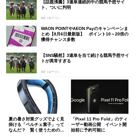
【話題沸騰】3連単連続的中の競馬予想サイ
ト、ついに判明
AD（ルーツ）
WAON POINTやAEON Payのキャンペーンま
とめ【8月6日最新版】 ポイント10～20倍の
獲得チャンス多数
【SNS騒然】3連単を当て続ける競馬予想サイ
トが異常すぎる
AD（ルーツ）
夏の暑さ対策グッズでよく見
「Pixel 11 Pro Fold」のティ
掛ける「ペルチェ素子」って
ーザー動画公開 イベント開
なんだ？ 賢く使うための注
始前に予約可能に
意点も