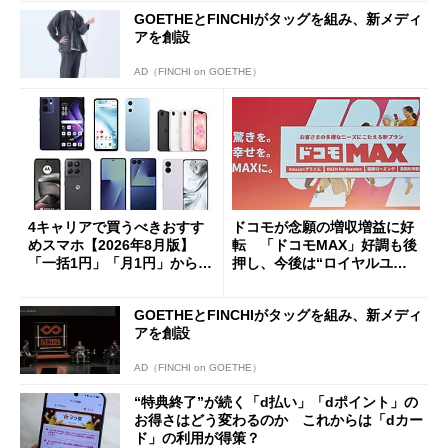
GOETHEとFINCHIがタッグを組み、新メディ
アを創設
AD（FINCHI on GOETHE）
4キャリアで買うべきおすす
ドコモが念願の増収増益に好
めスマホ【2026年8月版】
転 「ドコモMAX」好調も後
「一括1円」「月1円」からお
押し、今後は“ロイヤルユー
得なiPhone／Pixel／Galaxy
ザー”を重視
まで
GOETHEとFINCHIがタッグを組み、新メディ
アを創設
AD（FINCHI on GOETHE）
“特典終了”が続く「d払い」「dポイント」の
お得さはどう変わるのか これからは「dカー
ド」の利用が得策？