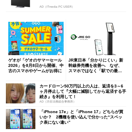
AD（ITmedia PC USER）
ゲオが「ゲオのサマーセール
JR東日本「分かりにくい」新
2026」を8月8日から開催、中
幹線券売機を改善へ なぜ、
古のスマホやゲームがお得に
スマホではなく「駅での最短
1分購入」を実現？
カードローン50万円以上の人は、返済を3～6
ヶ月停止して『大幅に減額してから返済する手
続き』を利用して！
AD（渋谷法務総合事務所）
「iPhone 17e」と「iPhone 17」どちらが買
いか？ 2機種を使い込んで分かった“スペッ
ク表にない違い”