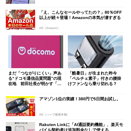
「え、こんなセールやってたの？」80％OFF
以上が続々登場！Amazonの本気が凄すぎる
AD（Amazon）
まだ「つながりにくい」声あ
「酷暑日」が生まれた昨今
る“ドコモ通信品質問題”の現
「ペルチェ素子」付きの腰掛
在地 前田社長が明かす「道
けファンなら乗り切れる？
半ば」の詳細解説
アマゾン1位の実績！380円で5日間お試し。
AD（ハーブ健康本舗）
Rakuten Linkに「AI通話要約機能」、楽天モ
バイル契約者は追加料金なしで使える