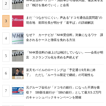
NHK受信料パトカー・消防車から徴収問題、猛反発を受
け「検討を進めていく」と会長
まだ「つながりにくい」声ある“ドコモ通信品質問題”の
現在地 前田社長が明かす「道半ば」の詳細解説
なぜ？ カーナビが「NHK受信料」対象になるワケ 課
金されるケースと徴収を免れる方法
「NHK受信料の値上げは検討していない」――会長が明
言 スクランブル化を求める声絶えず
楽天モバイルのローミングは「予定通り9月末に終
了」 ただし「ルーラル限定で継続」の可能性も
元グループ会社が「ドコモの銀行」になった不満を吸
収？ SBI新生銀行が「SBIの銀行」として最大5.2万円
のキャッシュバックキャンペーンを開催