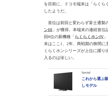
を目前に、ドコモ端末は「らくら
したようだ。
首位は前回と変わらず富士通製の
ンIII
」が獲得。本端末の連続首位
回8位の新機種「
らくらくホンIV
」
末はここ1、2年、商戦期の狭間に
くらくホンシリーズが上位に躍り出
入るのは珍しい。
Special
これから選ぶ新
しモデル