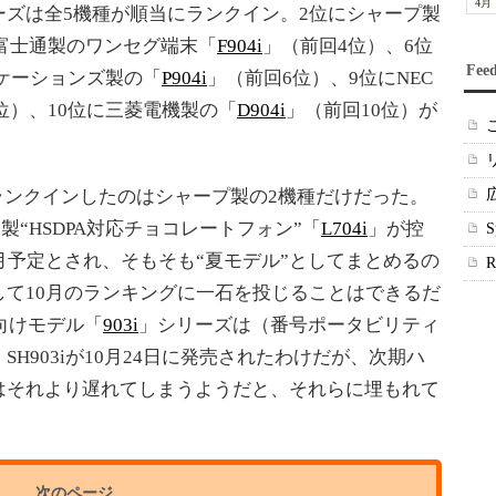
4月
ーズは全5機種が順当にランクイン。2位にシャープ製
に富士通製のワンセグ端末「
F904i
」（前回4位）、6位
Fee
ケーションズ製の「
P904i
」（前回6位）、9位にNEC
位）、10位に三菱電機製の「
D904i
」（前回10位）が
ランクインしたのはシャープ製の2機種だけだった。
子製“HSDPA対応チョコレートフォン”「
L704i
」が控
月予定とされ、そもそも“夏モデル”としてまとめるの
て10月のランキングに一石を投じることはできるだ
向けモデル「
903i
」シリーズは（番号ポータビリティ
H903iが10月24日に発売されたわけだが、次期ハ
はそれより遅れてしまうようだと、それらに埋もれて