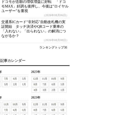
ドコモが念願の増収増益に好転 「ドコ
モMAX」好調も後押し、今後は“ロイヤル
ユーザー”を重視
（2026年08月06日）
交通系ICカード“非対応”自動改札機の実
証開始 タッチ決済やQRコード乗車の
「入れない」「出られない」の解消につ
ながるか？
（2026年08月08日）
ランキングトップ30
去記事カレンダー
年
2025年
7月
6月
5月
12月
11月
10月
9月
3月
2月
1月
8月
7月
6月
5月
4月
3月
2月
1月
年
2023年
11月
10月
9月
12月
11月
10月
9月
7月
6月
5月
8月
7月
6月
5月