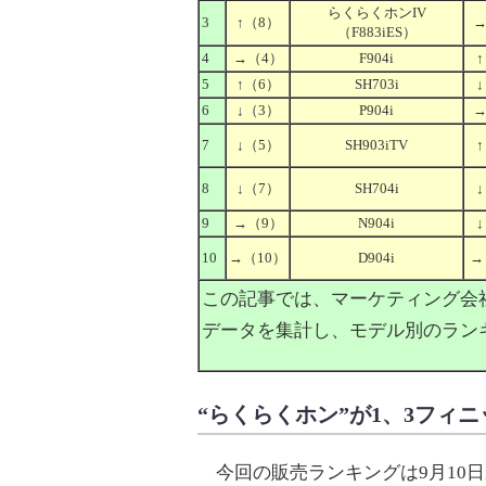
らくらくホンIV
3
↑
（8）
（F883iES）
4
→
（4）
F904i
↑
5
↑
（6）
SH703i
↓
6
↓
（3）
P904i
7
↓
（5）
SH903iTV
↑
8
↓
（7）
SH704i
↓
9
→
（9）
N904i
↓
10
→
（10）
D904i
→
この記事では、マーケティング会社G
データを集計し、モデル別のランキ
“らくらくホン”が1、3フィ
今回の販売ランキングは9月10日