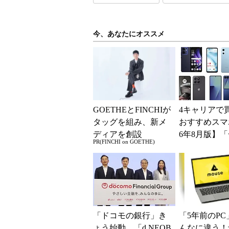
今、あなたにオススメ
GOETHEとFINCHIが
4キャリアで
タッグを組み、新メ
おすすめスマホ
ディアを創設
6年8月版】「
PR(FINCHI on GOETHE)
円」「月1円
得なiPhone／..
「ドコモの銀行」き
「5年前のPC
ょう始動 「d NEOB
んなに違う！