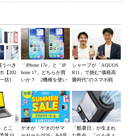
買うべき
「iPhone 17e」と「iP
シャープが「AQUOS
【202
hone 17」どちらが買
R11」で挑む“価格高
一括1
いか？ 2機種を使い
騰時代”のスマホ戦
」からお
込んで分かった“スペ
略 「シェアを追う
.
ッ...
よりも既存ユーザ
ー...
」とこ
ゲオが「ゲオのサマ
「酷暑日」が生まれ
予算10
ーセール2026」を8月
た昨今 「ペルチェ