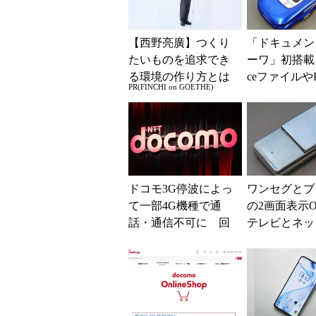
【西野亮廣】つくり
「ドキュメン
たいものを追求でき
ーワ」初搭載！
る環境の作り方とは
ceファイルや
PR(FINCHI on GOETHE)
チェックでき
MA SH900...
ドコモ3G停波によっ
ワンセグとブ
て一部4G機種で通
の2画面表示
話・通信不可に 回
テレビとネッ
避策を案内
り楽しめる「A
ケータイ 912S