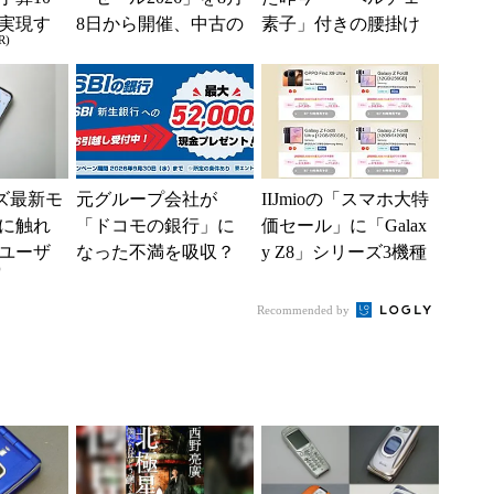
実現す
8日から開催、中古の
素子」付きの腰掛け
R)
イフ
スマホやゲームがお
ファンなら乗り切れ
得に
る？
ーズ最新モ
元グループ会社が
IIJmioの「スマホ大特
に触れ
「ドコモの銀行」に
価セール」に「Galax
ユーザ
なった不満を吸収？
y Z8」シリーズ3機種
)
SBI新生銀行が「S
が登場 「moto g37...
BIの銀行」として最
Recommended by
大5....