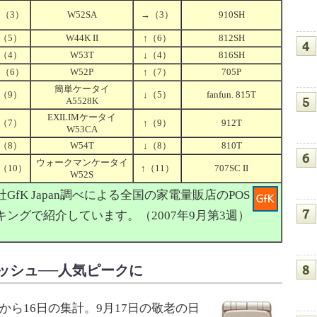
→
（3）
W52SA
→
（3）
910SH
（5）
W44K II
↑
（6）
812SH
（4）
W53T
↓
（4）
816SH
→
（6）
W52P
↑
（7）
705P
簡単ケータイ
（9）
↓
（5）
fanfun. 815T
A5528K
EXILIMケータイ
（7）
↑
（9）
912T
W53CA
（8）
W54T
↓
（8）
810T
ウォークマンケータイ
（10）
↑
（11）
707SC II
W52S
fK Japan調べによる全国の家電量販店のPOS
ングで紹介しています。（2007年9月第3週）
ニッシュ──人気ピークに
から16日の集計。9月17日の敬老の日