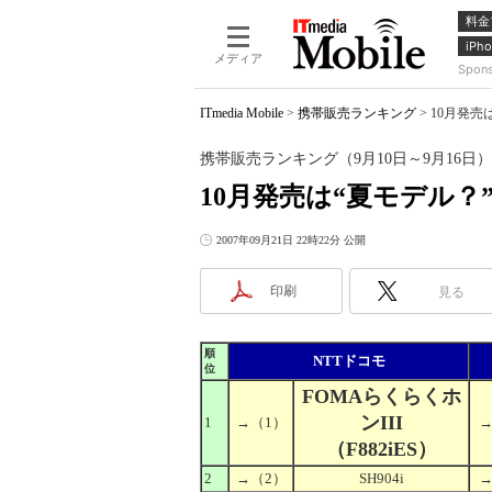
料金
iPho
メディア
Spon
ITmedia Mobile
>
携帯販売ランキング
>
10月発売
携帯販売ランキング（9月10日～9月16日）
10月発売は“夏モデル？
2007年09月21日 22時22分 公開
印刷
見る
順
NTTドコモ
位
FOMAらくらくホ
ンIII
1
→
（1）
（F882iES）
2
→
（2）
SH904i