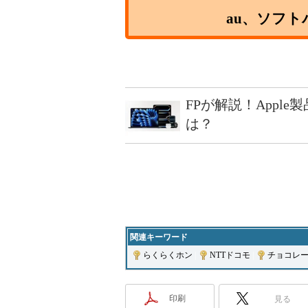
au、ソフ
FPが解説！Appl
は？
関連キーワード
らくらくホン
|
NTTドコモ
|
チョコレ
印刷
見る