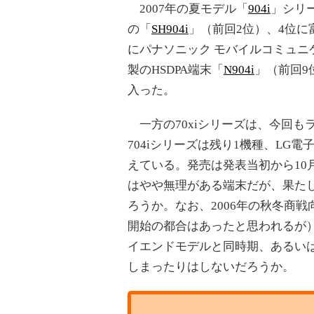
2007年の夏モデル「
904i
」シリ
の「
SH904i
」（前回2位）、4位
にパナソニック モバイルコミュニ
製のHSDPA端末「
N904i
」（前回9
入った。
一方の70xiシリーズは、今回も
704iシリーズは残り1機種、LG電
えている。発売は発表当初から10
はやや無理がある端末だが、果たし
ろうか。なお、2006年の秋冬商戦
開始の都合はあったと思われるが）S
イエンドモデルと同時期、あるい
しまったりはしないだろうか。