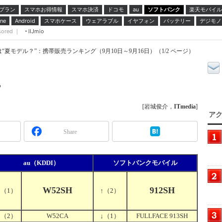
プラン
スマホお得情報
スマホ決済
ドコモ
ソフトバンク
楽天モバイル
au
スマホケース
ウェアラブル
イヤフォン
バッテリー
デジモノ
ne
Android
sored ｜
IIJmio
は“夏モデル？”：携帯販売ランキング（9月10日～9月16日）（1/2 ページ）
”
[岩城俊介，
ITmedia
]
アク
Share
au（KDDI）
ソフトバンクモバイル
W52SH
912SH
→
（1）
↑
（2）
→
（2）
W52CA
↓
（1）
FULLFACE 913SH