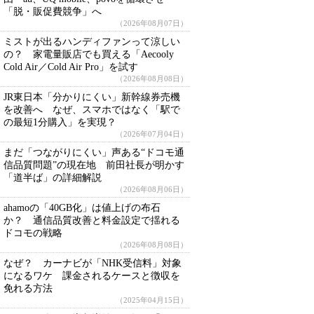
「脱・販促費競争」へ
（2026年08月07日）
ミストが出るハンディファンって涼しい
の？ 家電量販店でも買える「Aecooly
Cold Air／Cold Air Pro」を試す
（2026年08月08日）
JR東日本「分かりにくい」新幹線券売機
を改善へ なぜ、スマホではなく「駅で
の最短1分購入」を実現？
（2026年07月04日）
まだ「つながりにくい」声ある“ドコモ通
信品質問題”の現在地 前田社長が明かす
「道半ば」の詳細解説
（2026年08月06日）
ahamoの「40GB化」は値上げの布石
か？ 通信品質改善と料金設定で揺れる
ドコモの戦略
（2026年08月08日）
なぜ？ カーナビが「NHK受信料」対象
になるワケ 課金されるケースと徴収を
免れる方法
（2025年04月15日）