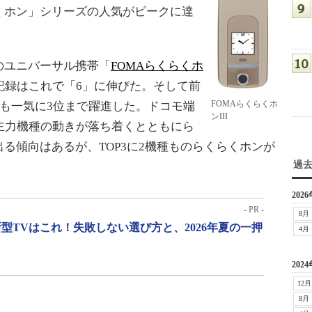
くホン」シリーズの人気がピークに達
ユニバーサル携帯「
FOMAらくらくホ
記録はこれで「6」に伸びた。そして前
FOMAらくらくホ
も一気に3位まで躍進した。ドコモ端
ンIII
主力機種の動きが落ち着くとともにら
る傾向はあるが、TOP3に2機種ものらくらくホンが
過
2026
- PR -
8月
型TVはこれ！失敗しない選び方と、2026年夏の一押
4月
2024
12月
8月