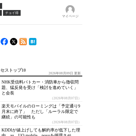
チョイ得
マイページ
セストップ10
2026年08月09日 更新
NHK受信料パトカー・消防車から徴収問
題、猛反発を受け「検討を進めていく」
と会長
（2026年08月07日）
楽天モバイルのローミングは「予定通り9
月末に終了」 ただし「ルーラル限定で
継続」の可能性も
（2026年08月07日）
KDDIが値上げしても解約率が低下した理
由 au、UQ mobile、povoを循環させ