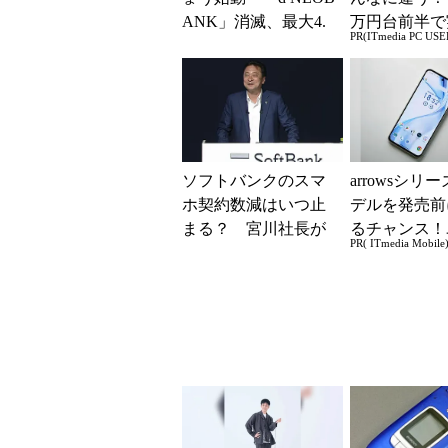
ANK」消滅、最大4.
万円台前半で
PR(ITmedia PC USE
5％還元 強みは何か
る快適PCラ
解説
ソフトバンクのスマ
arrowsシリ
ホ契約数減はいつ止
デルを発売前
まる？ 宮川社長が
るチャンス！
PR( ITmedia Mobile
反転の時期を語る
ー座談会開催
ホッピング対策は
「真剣にやり...