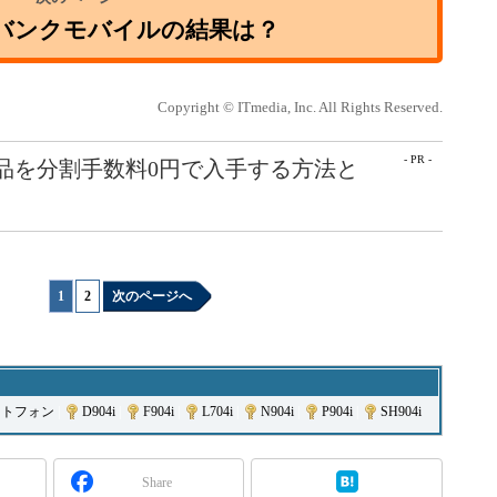
トバンクモバイルの結果は？
Copyright © ITmedia, Inc. All Rights Reserved.
- PR -
e製品を分割手数料0円で入手する方法と
1
|
2
次のページへ
ートフォン
|
D904i
|
F904i
|
L704i
|
N904i
|
P904i
|
SH904i
Share