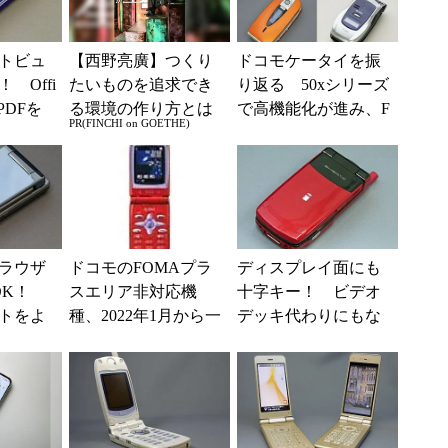
トビュ
【西野亮廣】つくり
ドコモケータイを振
 Offi
たいものを追求でき
り返る 50xシリーズ
PDFを
る環境の作り方とは
で高機能化が進み、F
PR(FINCHI on GOETHE)
る「FO
OMAが3Gの普及を後
押し
ラウザ
ドコモのFOMAプラ
ディスプレイ面にも
OK！
スエリア非対応機
十字キー！ ビデオ
トをよ
種、2022年1月から一
デッキ代わりにもな
QUOS
部エリアで通信不可
る「SH901iC」（懐
H」...
に
かしのケータイ）