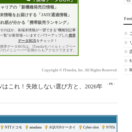
4月
キャリアの「新機種発売日情報」
末情報をお届けする「JATE通過情報」
Fee
売れ筋が分かる「携帯販売ランキング」
そのほか、各端末情報が一望できる“機種別記事
一覧”が新登場～いますぐパワーアップした
携帯
データBOX
をチェック！
携帯データBOXは、ITmediaモバイルトップペー
ジのメニューバー右側からもアクセスできます。
Copyright © ITmedia, Inc. All Rights Reserved.
- PR -
Vはこれ！失敗しない選び方と、2026年
NTTドコモ
|
amadana
|
AQUOSケータイ
|
Cyber-shot
|
N705i