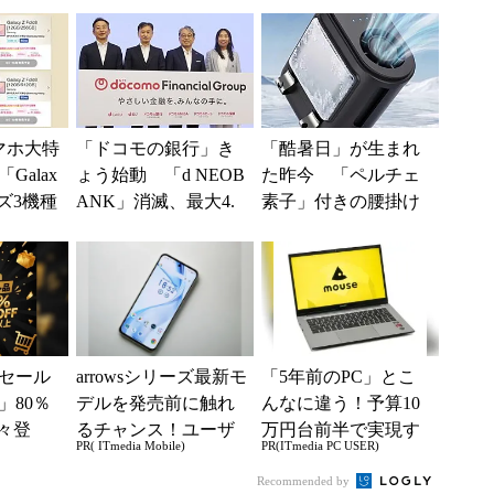
よりも既存ユーザ
ッ...
ー...
スマホ大特
「ドコモの銀行」き
「酷暑日」が生まれ
Galax
ょう始動 「d NEOB
た昨今 「ペルチェ
ーズ3機種
ANK」消滅、最大4.
素子」付きの腰掛け
g37...
5％還元 強みは何か
ファンなら乗り切れ
解説
る？
セール
arrowsシリーズ最新モ
「5年前のPC」とこ
」80％
デルを発売前に触れ
んなに違う！予算10
々登
るチャンス！ユーザ
万円台前半で実現す
PR( ITmedia Mobile)
PR(ITmedia PC USER)
nの本気が
ー座談会開催
る快適PCライフ
Recommended by