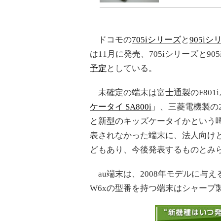
ドコモの
705iシリーズ
と
905iシ
は11月に発売、705iシリーズと90
予定
としている。
未確定の端末は富士通製のF801
ケータイ SA800i
」、三菱電機製の
と新型のキッズケータイかという噂
表されなかった端末に、法人向け
どもあり、今後発表するものとみ
au端末は、2008年モデルに与
W6xの型番を持つ端末はシャープ