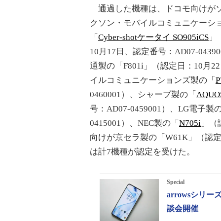
通過した機種は、ドコモ向けが
クソン・モバイルコミュニケーシ
「
Cyber-shotケータイ SO905iCS
」
10月17日、認定番号：AD07-0439
通製の「F801i」（認定日：10月2
イルコミュニケーションズ製の「
P
0460001）、シャープ製の「
AQUO
号：AD07-0459001）、LG電子製
0415001）、NEC製の「
N705i
」（認
向けが京セラ製の「W61K」（認定日：
は計7機種が認定を受けた。
Special
arrowsシ
談会開催