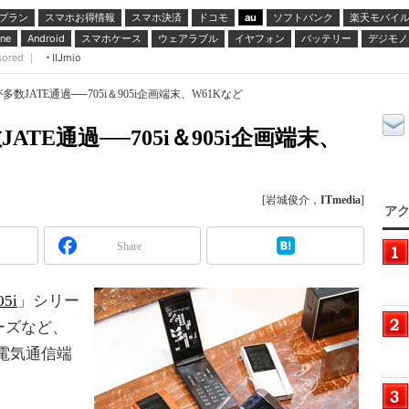
プラン
スマホお得情報
スマホ決済
ドコモ
ソフトバンク
楽天モバイ
au
スマホケース
ウェアラブル
イヤフォン
バッテリー
デジモノ
ne
Android
sored ｜
IIJmio
多数JATE通過──705i＆905i企画端末、W61Kなど
ATE通過──705i＆905i企画端末、
[岩城俊介，
ITmedia
]
アク
Share
05i
」シリー
ーズなど、
（電気通信端