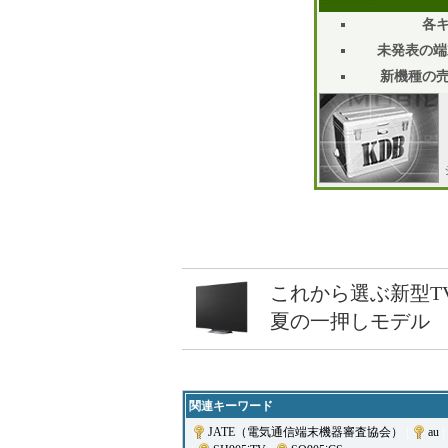
各
未発表の端
新機種の
これから選ぶ新型T
夏の一押しモデル
関連キーワード
JATE（電気通信端末機器審査協会）
|
au
|