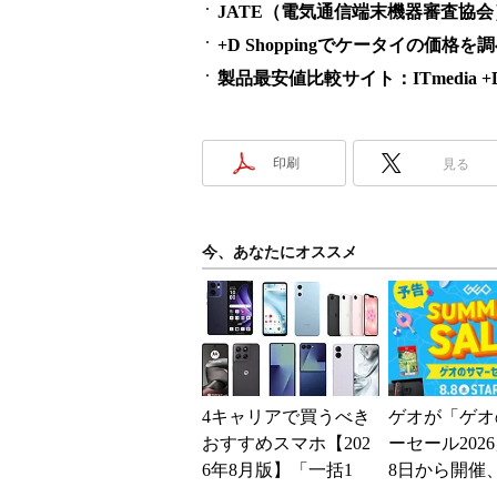
JATE（電気通信端末機器審査協会
+D Shoppingでケータイの価格を
製品最安値比較サイト：ITmedia +D S
印刷
見る
今、あなたにオススメ
4キャリアで買うべき
ゲオが「ゲオ
おすすめスマホ【202
ーセール202
6年8月版】「一括1
8日から開催
円」「月1円」からお
スマホやゲー