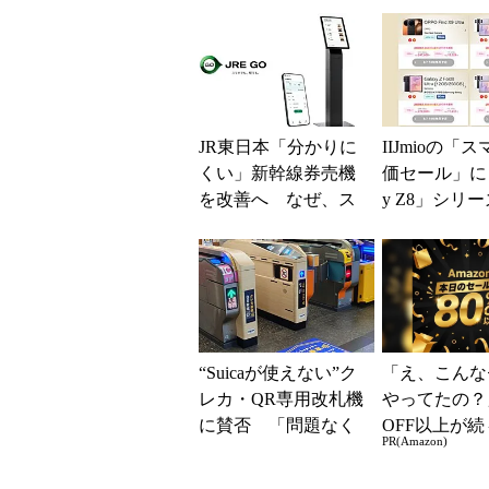
得なiPhone／...
得に
JR東日本「分かりに
IIJmioの「
くい」新幹線券売機
価セール」に「
を改善へ なぜ、ス
y Z8」シリ
マホではなく「駅で
が登場 「moto 
の最短1分購入」を実
現？
“Suicaが使えない”ク
「え、こんな
レカ・QR専用改札機
やってたの？
に賛否 「問題なく
OFF以上が続
PR(Amazon)
運用できる」「交通
場！Amazo
系ICの方がスムー...
凄すぎる