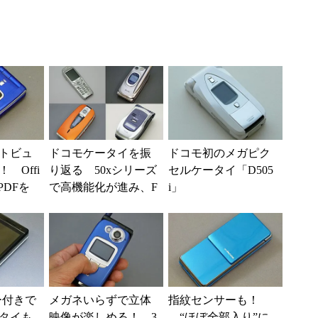
トビュ
ドコモケータイを振
ドコモ初のメガピク
 Offi
り返る 50xシリーズ
セルケータイ「D505
PDFを
で高機能化が進み、F
i」
る「FO
OMAが3Gの普及を後
押し
ー付きで
メガネいらずで立体
指紋センサーも！
タイも
映像が楽しめる！ 3
“ほぼ全部入り”に