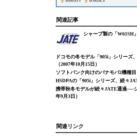
|
SH905iTV
|
SO905iCS
関連記事
シャープ製の「W61SH」
ドコモの冬モデル「905i」シリーズ、大量に
（2007年10月15日）
ソフトバンク向けのパナモバ2機種目「82
HSDPAの「905i」シリーズ、続々JAT
携帯秋冬モデルが続々JATE通過──シ
年9月3日）
関連リンク