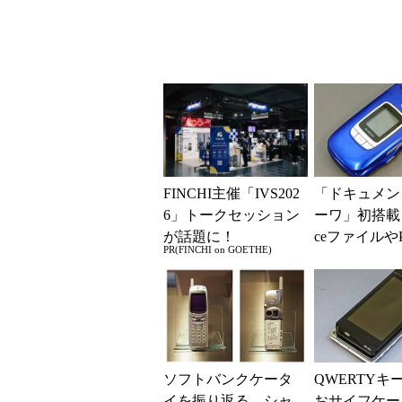
FINCHI主催「IVS202
「ドキュメン
6」トークセッション
ーワ」初搭載！
が話題に！
ceファイルや
PR(FINCHI on GOETHE)
チェックでき
MA SH900...
ソフトバンクケータ
QWERTYキ
イを振り返る シャ
おサイフケー