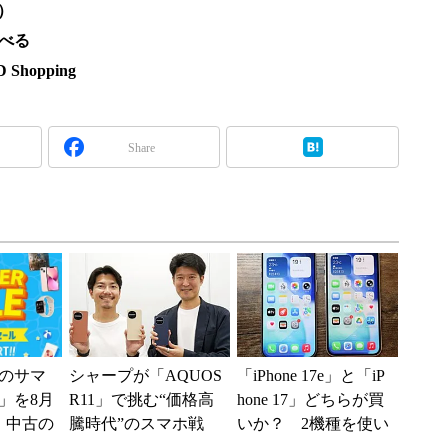
）
調べる
hopping
Share
のサマ
シャープが「AQUOS
「iPhone 17e」と「iP
6」を8月
R11」で挑む“価格高
hone 17」どちらが買
、中古の
騰時代”のスマホ戦
いか？ 2機種を使い
ムがお
略 「シェアを追う
込んで分かった“スペ