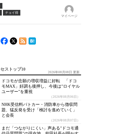
ル
チョイ得
マイページ
セストップ10
2026年08月08日 更新
ドコモが念願の増収増益に好転 「ドコ
モMAX」好調も後押し、今後は“ロイヤル
ユーザー”を重視
（2026年08月06日）
NHK受信料パトカー・消防車から徴収問
題、猛反発を受け「検討を進めていく」
と会長
（2026年08月07日）
まだ「つながりにくい」声ある“ドコモ通
信品質問題”の現在地 前田社長が明かす