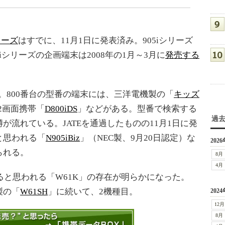
リーズ
はすでに、11月1日に発表済み。905iシリーズ
5iシリーズの企画端末は2008年の1月～3月に
発売する
i。800番台の型番の端末には、三洋電機製の「
キッズ
2画面携帯「
D800iDS
」などがある。型番で検索する
過
が流れている。JATEを通過したものの11月1日に発
と思われる「
N905iBiz
」（NEC製、9月20日認定）な
2026
られる。
8月
4月
えると思われる「W61K」の存在が明らかになった。
製の「
W61SH
」に続いて、2機種目。
2024
12月
8月