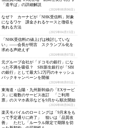
「道半ば」の詳細解説
（2026年08月06日）
なぜ？ カーナビが「NHK受信料」対象
になるワケ 課金されるケースと徴収を
免れる方法
（2025年04月15日）
「NHK受信料の値上げは検討していな
い」――会長が明言 スクランブル化を
求める声絶えず
（2026年08月07日）
元グループ会社が「ドコモの銀行」にな
った不満を吸収？ SBI新生銀行が「SBI
の銀行」として最大5.2万円のキャッシュ
バックキャンペーンを開催
（2026年08月05日）
東海道・山陽・九州新幹線の「EXサービ
ス」に複数のサービス改訂 「ご利用
票」のスマホ表示などを9月から順次開始
（2026年08月06日）
楽天モバイルのローミングは「9月末をも
って予定通りに終了」 狙いは「品質改
善」 ただし「ルーラル限定で期限を切
った新契約」の可能性も