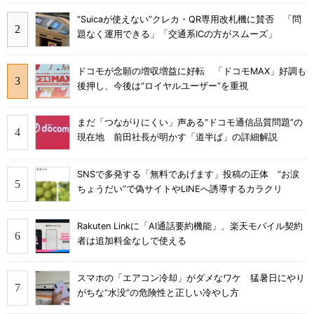
“Suicaが使えない”クレカ・QR専用改札機に賛否 「問
題なく運用できる」「交通系ICの方がスムーズ」
ドコモが念願の増収増益に好転 「ドコモMAX」好調も
後押し、今後は“ロイヤルユーザー”を重視
まだ「つながりにくい」声ある“ドコモ通信品質問題”の
現在地 前田社長が明かす「道半ば」の詳細解説
SNSで多発する「無料であげます」投稿の正体 “お涙
ちょうだい”で偽サイトやLINEへ誘導するカラクリ
Rakuten Linkに「AI通話要約機能」、楽天モバイル契約
者は追加料金なしで使える
スマホの「エアコン冷却」がダメなワケ 猛暑日にやり
がちな“水没”の危険性と正しい冷やし方