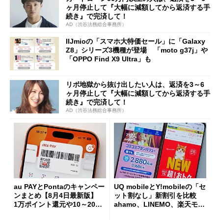
ヶ月停止して『大幅に減額してから返済する手
続き』で完済して！
AD（渋谷法務総合事務所）
IIJmioの「スマホ大特価セール」に「Galaxy
Z8」シリーズ3機種が登場 「moto g37j」や
「OPPO Find X9 Ultra」も
リボ地獄から抜け出したい人は、返済を3～6
ヶ月停止して『大幅に減額してから返済する手
続き』で完済して！
AD（渋谷法務総合事務所）
au PAYとPontaのキャンペー
UQ mobileとY!mobileの「セ
ンまとめ【8月4日最新版】
ット割なし」新割引を比較
1万ポイント還元や10～20％
ahamo、LINEMO、楽天モバ
還元あり
イルよりもお得？