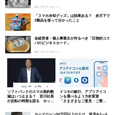
AD（クレディセゾン）
「スマホ冷却グッズ」は効果ある？ 炎天下で
3製品を使って分かったこと
全経営者・個人事業主が作るべき「圧倒的コス
パのビジネスカード」
AD（クレディセゾン）
ソフトバンクのスマホ契約数
ドコモの銀行、アプリアイコ
減はいつ止まる？ 宮川社長
ンを選べるよう方針変更
が反転の時期を語る ホッピ
「さまざまなご意見・ご要望
ング対策は「真剣にやりすぎ
を踏まえ」
た」
カードローン50万円以上の人は、返済を3～6