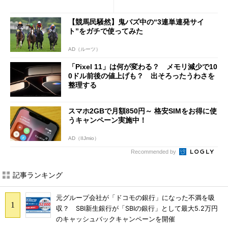
修正やGPU性能改善なども
び」の悩ましさ
【競馬民騒然】鬼バズ中の“3連単連発サイ
ト”をガチで使ってみた
AD（ルーツ）
「Pixel 11」は何が変わる？ メモリ減少で10
0ドル前後の値上げも？ 出そろったうわさを
整理する
スマホ2GBで月額850円～ 格安SIMをお得に使
うキャンペーン実施中！
AD（IIJmio）
Recommended by
記事ランキング
元グループ会社が「ドコモの銀行」になった不満を吸
収？ SBI新生銀行が「SBIの銀行」として最大5.2万円
のキャッシュバックキャンペーンを開催