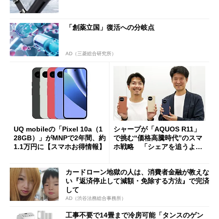
「創薬立国」復活への分岐点
AD（三菱総合研究所）
UQ mobileの「Pixel 10a（1
シャープが「AQUOS R11」
28GB）」がMNPで2年間、約
で挑む“価格高騰時代”のスマ
1.1万円に【スマホお得情報】
ホ戦略 「シェアを追うより
も既存ユーザーを大切に」
カードローン地獄の人は、消費者金融が教えな
い『返済停止して減額・免除する方法』で完済
して
AD（渋谷法務総合事務所）
工事不要で14畳まで冷房可能「タンスのゲン