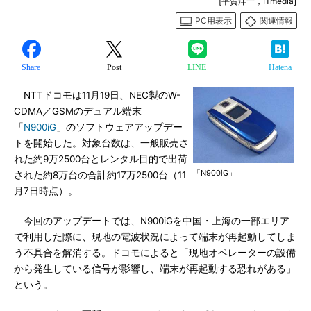
[平賀洋一，ITmedia]
PC用表示
関連情報
Share
Post
LINE
Hatena
NTTドコモは11月19日、NEC製のW-
CDMA／GSMのデュアル端末
「
N900iG
」のソフトウェアアップデー
トを開始した。対象台数は、一般販売さ
れた約9万2500台とレンタル目的で出荷
「N900iG」
された約8万台の合計約17万2500台（11
月7日時点）。
今回のアップデートでは、N900iGを中国・上海の一部エリア
で利用した際に、現地の電波状況によって端末が再起動してしま
う不具合を解消する。ドコモによると「現地オペレーターの設備
から発生している信号が影響し、端末が再起動する恐れがある」
という。