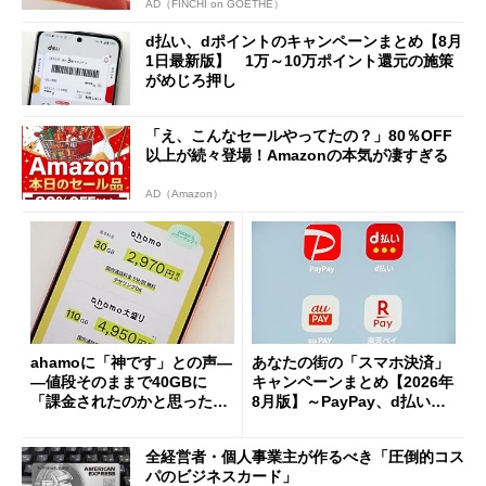
AD（FINCHI on GOETHE）
d払い、dポイントのキャンペーンまとめ【8月
1日最新版】 1万～10万ポイント還元の施策
がめじろ押し
「え、こんなセールやってたの？」80％OFF
以上が続々登場！Amazonの本気が凄すぎる
AD（Amazon）
ahamoに「神です」との声―
あなたの街の「スマホ決済」
―値段そのままで40GBに
キャンペーンまとめ【2026年
「課金されたのかと思った」
8月版】～PayPay、d払い、a
と戸惑いも
u PAY、楽天ペイ
全経営者・個人事業主が作るべき「圧倒的コス
パのビジネスカード」