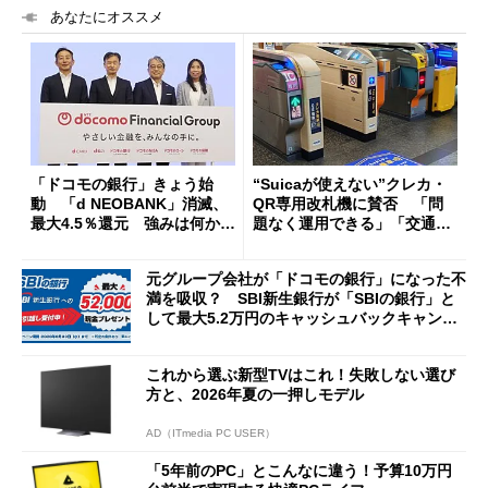
あなたにオススメ
「ドコモの銀行」きょう始
“Suicaが使えない”クレカ・
動 「d NEOBANK」消滅、
QR専用改札機に賛否 「問
最大4.5％還元 強みは何か解
題なく運用できる」「交通系I
説
Cの方がスムーズ」
元グループ会社が「ドコモの銀行」になった不
満を吸収？ SBI新生銀行が「SBIの銀行」と
して最大5.2万円のキャッシュバックキャンペ
ーンを開催
これから選ぶ新型TVはこれ！失敗しない選び
方と、2026年夏の一押しモデル
AD（ITmedia PC USER）
「5年前のPC」とこんなに違う！予算10万円