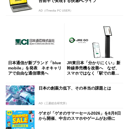
台前半で実現する快適PCライフ
AD（ITmedia PC USER）
日本通信が新ブランド「blue
JR東日本「分かりにくい」新
mobile」を発表 ネオキャリ
幹線券売機を改善へ なぜ、
アで自由な通信環境へ
スマホではなく「駅での最短
1分購入」を実現？
日本の創薬力低下、その本当の課題とは
AD（三菱総合研究所）
ゲオが「ゲオのサマーセール2026」を8月8日
から開催、中古のスマホやゲームがお得に