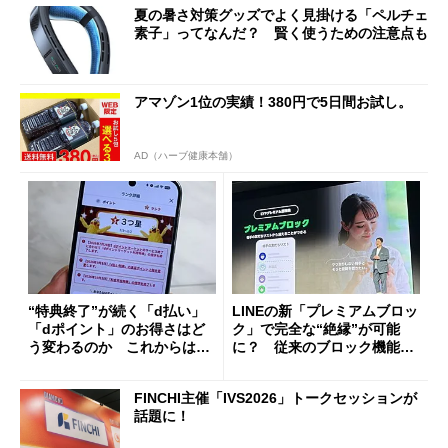
夏の暑さ対策グッズでよく見掛ける「ペルチェ
素子」ってなんだ？ 賢く使うための注意点も
アマゾン1位の実績！380円で5日間お試し。
AD（ハーブ健康本舗）
“特典終了”が続く「d払い」
LINEの新「プレミアムブロッ
「dポイント」のお得さはど
ク」で完全な“絶縁”が可能
う変わるのか これからは
に？ 従来のブロック機能と
「dカード」の利用が得策？
の決定的な違い
FINCHI主催「IVS2026」トークセッションが
話題に！