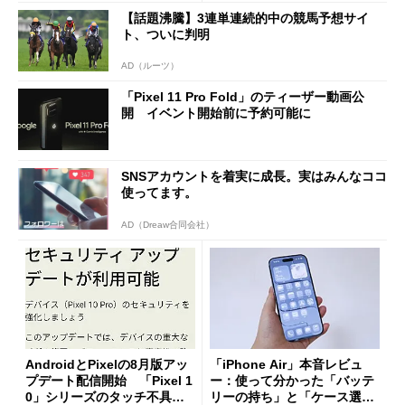
【話題沸騰】3連単連続的中の競馬予想サイ
ト、ついに判明
AD（ルーツ）
「Pixel 11 Pro Fold」のティーザー動画公
開 イベント開始前に予約可能に
SNSアカウントを着実に成長。実はみんなココ
使ってます。
AD（Dreaw合同会社）
AndroidとPixelの8月版アッ
「iPhone Air」本音レビュ
プデート配信開始 「Pixel 1
ー：使って分かった「バッテ
0」シリーズのタッチ不具合
リーの持ち」と「ケース選