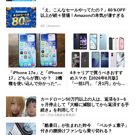
「え、こんなセールやってたの？」80％OFF
以上が続々登場！Amazonの本気が凄すぎる
AD（Amazon）
「iPhone 17e」と「iPhone
4キャリアで買うべきおすす
17」どちらが買いか？ 2機
めスマホ【2026年8月版】
種を使い込んで分かった“ス
「一括1円」「月1円」からお
ペック表にない違い”
得なiPhone／Pixel／Galaxy
まで
カードローン50万円以上の人は、返済を3～6
ヶ月停止して『大幅に減額してから返済する手
続き』を利用して！
AD（渋谷法務総合事務所）
「酷暑日」が生まれた昨今 「ペルチェ素子」
付きの腰掛けファンなら乗り切れる？