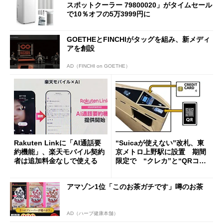
スポットクーラー 79800020」がタイムセール
で10％オフの5万3999円に
GOETHEとFINCHIがタッグを組み、新メディ
アを創設
AD（FINCHI on GOETHE）
Rakuten Linkに「AI通話要
“Suicaが使えない”改札、東
約機能」、楽天モバイル契約
京メトロ上野駅に設置 期間
者は追加料金なしで使える
限定で “クレカ”と“QRコー
ド”専用
アマゾン1位「このお茶ガチです」噂のお茶
AD（ハーブ健康本舗）