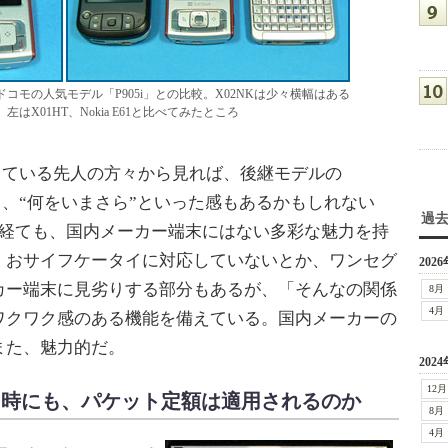
モの人気モデル「P905i」との比較。X02NKは少々横幅はある
X01HT、Nokia E61と比べてみたところ
している先人の方々から見れば、後継モデルの
、“何をいまさら”といった感もあるかもしれない
過
を経ても、国内メーカー端末にはない多彩な魅力を持
。おサイフケータイに対応していないとか、ワンセグ
2026
カー端末に見劣りする部分もあるが、「そんなの関係
8月
4月
ワクワク感のある機能を備えている。国内メーカーの
また、魅力的だ。
2024
12月
リの利用時にも、パケット定額は適用されるのか
8月
4月