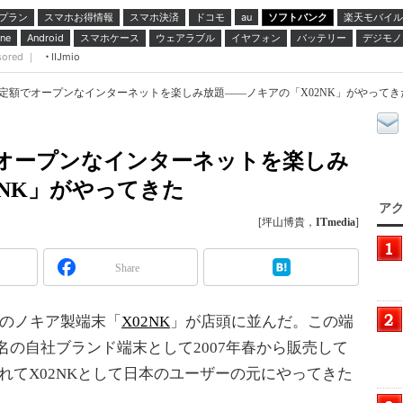
プラン
スマホお得情報
スマホ決済
ドコモ
ソフトバンク
楽天モバイル
au
スマホケース
ウェアラブル
イヤフォン
バッテリー
デジモノ
ne
Android
sored ｜
IIJmio
定額でオープンなインターネットを楽しみ放題――ノキアの「X02NK」がやってきた
でオープンなインターネットを楽しみ
2NK」がやってきた
アク
[坪山博貴，
ITmedia
]
Share
ルのノキア製端末「
X02NK
」が店頭に並んだ。この端
名の自社ブランド端末として2007年春から販売して
れてX02NKとして日本のユーザーの元にやってきた