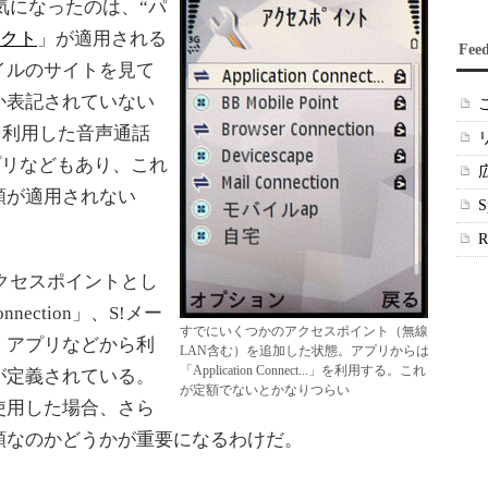
気になったのは、“パ
レクト
」が適用される
Fee
イルのサイトを見て
か表記されていない
eを利用した音声通話
アプリなどもあり、これ
額が適用されない
クセスポイントとし
nection」、S!メー
すでにいくつかのアクセスポイント（無線
に加え、アプリなどから利
LAN含む）を追加した状態。アプリからは
「Application Connect...」を利用する。これ
ion」が定義されている。
が定額でないとかなりつらい
on」を使用した場合、さら
額なのかどうかが重要になるわけだ。