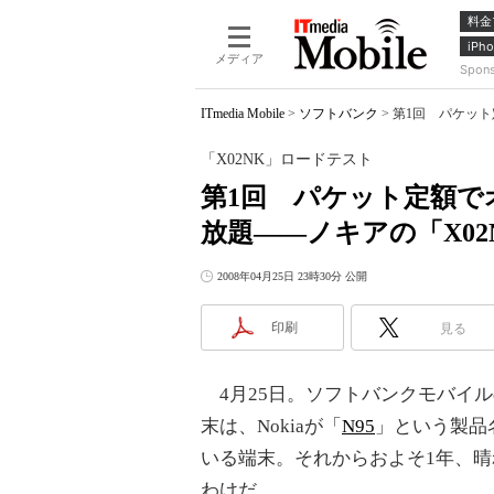
料金
iPho
メディア
Spon
ITmedia Mobile
>
ソフトバンク
>
第1回 パケット
「X02NK」ロードテスト
第1回 パケット定額
放題――ノキアの「X0
2008年04月25日 23時30分 公開
印刷
見る
4月25日。ソフトバンクモバイ
末は、Nokiaが「
N95
」という製品
いる端末。それからおよそ1年、晴
わけだ。