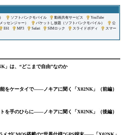
ア）
|
ソフトバンクモバイル
|
動画共有サービス
|
YouTube
|
er（メッセンジャー）
|
パケットし放題（ソフトバンクモバイル）
|
公
E61
|
MP3
|
Safari
|
SIMロック
|
スライドボディ
|
スマー
2NK」は、“どこまで自由”なのか
能をケータイで――ノキアに聞く「X02NK」（前編）
トを手のひらに――ノキアに聞く「X02NK」（後編）
メガCMOS搭載の“世界仕様”GPS端末――「X02NK」