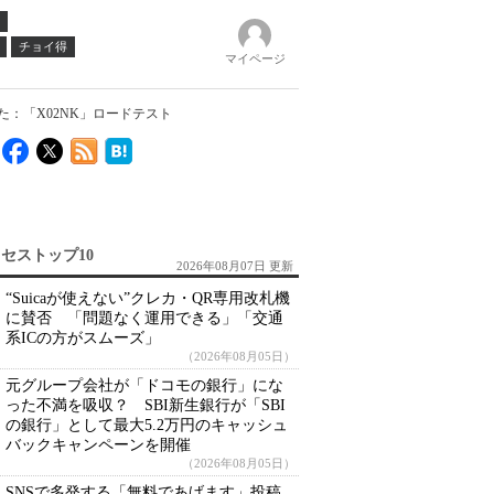
チョイ得
マイページ
：「X02NK」ロードテスト
セストップ10
2026年08月07日 更新
“Suicaが使えない”クレカ・QR専用改札機
に賛否 「問題なく運用できる」「交通
系ICの方がスムーズ」
（2026年08月05日）
元グループ会社が「ドコモの銀行」にな
った不満を吸収？ SBI新生銀行が「SBI
の銀行」として最大5.2万円のキャッシュ
バックキャンペーンを開催
（2026年08月05日）
SNSで多発する「無料であげます」投稿