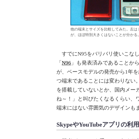
他の端末とサイズを比較してみた。左はドコ
が、ほぼ特別大きくはないことが分かる。左は
すでにN95をバリバリ使いこな
「
N96
」も発表済みであることから
が、ベースモデルの発売から1年
つ端末であることには変わりない
を搭載していないとか、国内メー
ね～！」と叫びたくなるくらい、
端末にはない雰囲気のデザインも
SkypeやYouTubeアプ