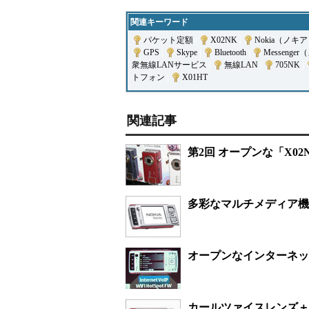
関連キーワード
パケット定額
|
X02NK
|
Nokia（ノキ
GPS
|
Skype
|
Bluetooth
|
Messeng
衆無線LANサービス
|
無線LAN
|
705NK
|
トフォン
|
X01HT
関連記事
第2回 オープンな「X0
多彩なマルチメディア機
オープンなインターネッ
カールツァイスレンズ＋5