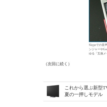
Skypeでの音
ンジャーやGoo
ゆる「互換メ
（次回に続く）
これから選ぶ新型T
夏の一押しモデル