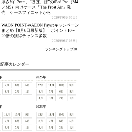
厚さ約1.2mm、“ほぼ、裸”のiPad Pro（M4
／M5）向けケース「The Frost Air」発
売 ケースフィニットから
（2026年08月05日）
WAON POINTやAEON Payのキャンペーン
まとめ【8月6日最新版】 ポイント10～
20倍の獲得チャンス多数
（2026年08月06日）
ランキングトップ30
去記事カレンダー
年
2025年
7月
6月
5月
12月
11月
10月
9月
3月
2月
1月
8月
7月
6月
5月
4月
3月
2月
1月
年
2023年
11月
10月
9月
12月
11月
10月
9月
7月
6月
5月
8月
7月
6月
5月
3月
2月
1月
4月
3月
2月
1月