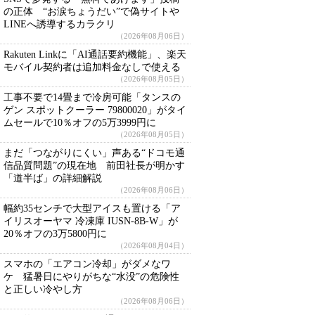
の正体 “お涙ちょうだい”で偽サイトや
LINEへ誘導するカラクリ
（2026年08月06日）
Rakuten Linkに「AI通話要約機能」、楽天
モバイル契約者は追加料金なしで使える
（2026年08月05日）
工事不要で14畳まで冷房可能「タンスの
ゲン スポットクーラー 79800020」がタイ
ムセールで10％オフの5万3999円に
（2026年08月05日）
まだ「つながりにくい」声ある“ドコモ通
信品質問題”の現在地 前田社長が明かす
「道半ば」の詳細解説
（2026年08月06日）
幅約35センチで大型アイスも置ける「ア
イリスオーヤマ 冷凍庫 IUSN-8B-W」が
20％オフの3万5800円に
（2026年08月04日）
スマホの「エアコン冷却」がダメなワ
ケ 猛暑日にやりがちな“水没”の危険性
と正しい冷やし方
（2026年08月06日）