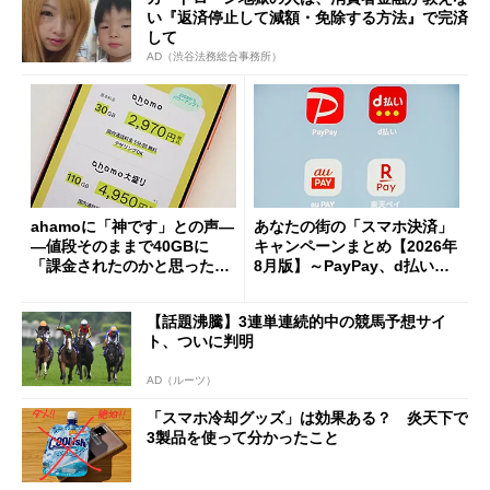
い『返済停止して減額・免除する方法』で完済
して
AD（渋谷法務総合事務所）
ahamoに「神です」との声―
あなたの街の「スマホ決済」
―値段そのままで40GBに
キャンペーンまとめ【2026年
「課金されたのかと思った」
8月版】～PayPay、d払い、a
と戸惑いも
u PAY、楽天ペイ
【話題沸騰】3連単連続的中の競馬予想サイ
ト、ついに判明
AD（ルーツ）
「スマホ冷却グッズ」は効果ある？ 炎天下で
3製品を使って分かったこと