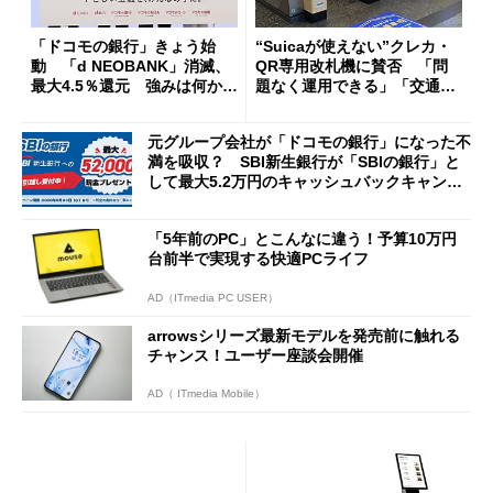
「ドコモの銀行」きょう始
“Suicaが使えない”クレカ・
動 「d NEOBANK」消滅、
QR専用改札機に賛否 「問
最大4.5％還元 強みは何か解
題なく運用できる」「交通系I
説
Cの方がスムーズ」
元グループ会社が「ドコモの銀行」になった不
満を吸収？ SBI新生銀行が「SBIの銀行」と
して最大5.2万円のキャッシュバックキャンペ
ーンを開催
「5年前のPC」とこんなに違う！予算10万円
台前半で実現する快適PCライフ
AD（ITmedia PC USER）
arrowsシリーズ最新モデルを発売前に触れる
チャンス！ユーザー座談会開催
AD（ ITmedia Mobile）