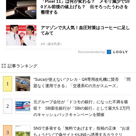
「Pixel 11」は何が変わる？ メモリ減少で10
0ドル前後の値上げも？ 出そろったうわさを
整理する
アマゾンで大人気！血圧対策はコーヒーに足し
てみて
AD（森永乳業）
Recommended by
記事ランキング
“Suicaが使えない”クレカ・QR専用改札機に賛否 「問
題なく運用できる」「交通系ICの方がスムーズ」
元グループ会社が「ドコモの銀行」になった不満を吸
収？ SBI新生銀行が「SBIの銀行」として最大5.2万円
のキャッシュバックキャンペーンを開催
SNSで多発する「無料であげます」投稿の正体 “お涙
ちょうだい”で偽サイトやLINEへ誘導するカラクリ