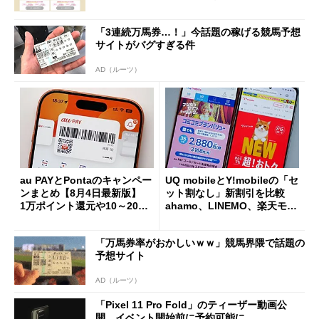
「3連続万馬券…！」今話題の稼げる競馬予想
サイトがバグすぎる件
AD（ルーツ）
au PAYとPontaのキャンペー
UQ mobileとY!mobileの「セ
ンまとめ【8月4日最新版】
ット割なし」新割引を比較
1万ポイント還元や10～20％
ahamo、LINEMO、楽天モバ
還元あり
イルよりもお得？
「万馬券率がおかしいｗｗ」競馬界隈で話題の
予想サイト
AD（ルーツ）
「Pixel 11 Pro Fold」のティーザー動画公
開 イベント開始前に予約可能に