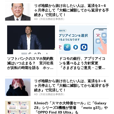
リボ地獄から抜け出したい人は、返済を3～6
ヶ月停止して『大幅に減額してから返済する手
続き』で完済して！
AD（渋谷法務総合事務所）
ソフトバンクのスマホ契約数
ドコモの銀行、アプリアイコ
減はいつ止まる？ 宮川社長
ンを選べるよう方針変更
が反転の時期を語る ホッピ
「さまざまなご意見・ご要望
ング対策は「真剣にやりすぎ
を踏まえ」
た」
リボ地獄から抜け出したい人は、返済を3～6
ヶ月停止して『大幅に減額してから返済する手
続き』で完済して！
AD（渋谷法務総合事務所）
IIJmioの「スマホ大特価セール」に「Galaxy
Z8」シリーズ3機種が登場 「moto g37j」や
「OPPO Find X9 Ultra」も