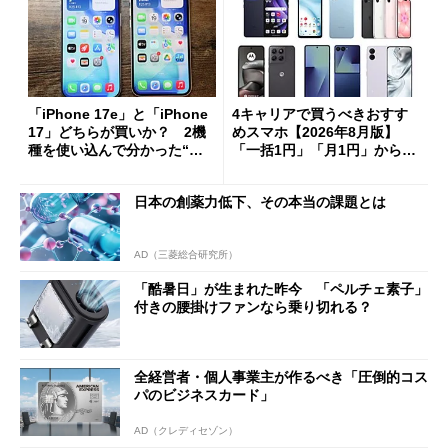
「iPhone 17e」と「iPhone
4キャリアで買うべきおすす
17」どちらが買いか？ 2機
めスマホ【2026年8月版】
種を使い込んで分かった“ス
「一括1円」「月1円」からお
ペック表にない違い”
得なiPhone／Pixel／Galaxy
まで
日本の創薬力低下、その本当の課題とは
AD（三菱総合研究所）
「酷暑日」が生まれた昨今 「ペルチェ素子」
付きの腰掛けファンなら乗り切れる？
全経営者・個人事業主が作るべき「圧倒的コス
パのビジネスカード」
AD（クレディセゾン）