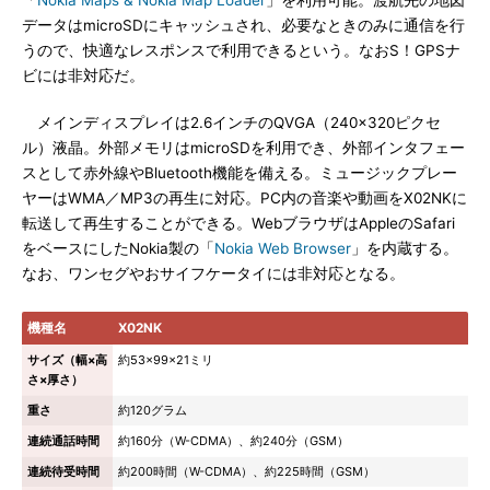
「
Nokia Maps & Nokia Map Loader
」を利用可能。渡航先の地図
データはmicroSDにキャッシュされ、必要なときのみに通信を行
うので、快適なレスポンスで利用できるという。なおS！GPSナ
ビには非対応だ。
メインディスプレイは2.6インチのQVGA（240×320ピクセ
ル）液晶。外部メモリはmicroSDを利用でき、外部インタフェー
スとして赤外線やBluetooth機能を備える。ミュージックプレー
ヤーはWMA／MP3の再生に対応。PC内の音楽や動画をX02NKに
転送して再生することができる。WebブラウザはAppleのSafari
をベースにしたNokia製の「
Nokia Web Browser
」を内蔵する。
なお、ワンセグやおサイフケータイには非対応となる。
機種名
X02NK
サイズ（幅×高
約53×99×21ミリ
さ×厚さ）
重さ
約120グラム
連続通話時間
約160分（W-CDMA）、約240分（GSM）
連続待受時間
約200時間（W-CDMA）、約225時間（GSM）