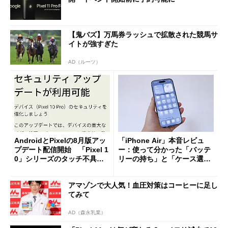
【鬼バズ】万馬券ラッシュで拡散された競馬サ
イトが強すぎた
AD（ルーツ）
AndroidとPixelの8月版アッ
「iPhone Air」本音レビュ
プデート配信開始 「Pixel 1
ー：使って分かった「バッテ
0」シリーズのタッチ不具合
リーの持ち」と「ケース選
修正やGPU性能改善なども
び」の悩ましさ
アマゾンで大人気！血圧対策はコーヒーに足し
てみて
AD（森永乳業）