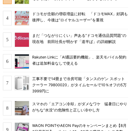
ドコモが念願の増収増益に好転 「ドコモMAX」好調も
後押し、今後は“ロイヤルユーザー”を重視
まだ「つながりにくい」声ある“ドコモ通信品質問題”の
現在地 前田社長が明かす「道半ば」の詳細解説
Rakuten Linkに「AI通話要約機能」、楽天モバイル契約
者は追加料金なしで使える
工事不要で14畳まで冷房可能「タンスのゲン スポット
クーラー 79800020」がタイムセールで10％オフの5万
3999円に
スマホの「エアコン冷却」がダメなワケ 猛暑日にやり
がちな“水没”の危険性と正しい冷やし方
WAON POINTやAEON Payのキャンペーンまとめ【8月