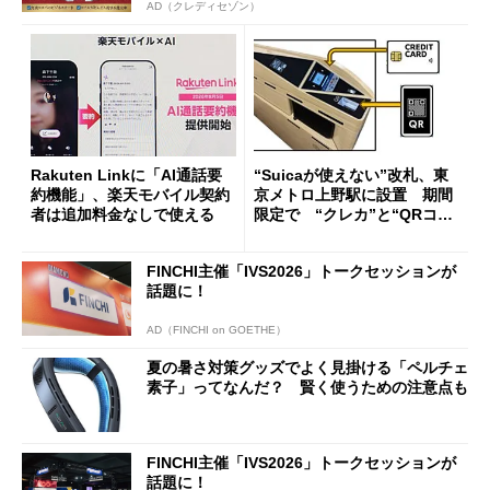
AD（クレディセゾン）
Rakuten Linkに「AI通話要
“Suicaが使えない”改札、東
約機能」、楽天モバイル契約
京メトロ上野駅に設置 期間
者は追加料金なしで使える
限定で “クレカ”と“QRコー
ド”専用
FINCHI主催「IVS2026」トークセッションが
話題に！
AD（FINCHI on GOETHE）
夏の暑さ対策グッズでよく見掛ける「ペルチェ
素子」ってなんだ？ 賢く使うための注意点も
FINCHI主催「IVS2026」トークセッションが
話題に！