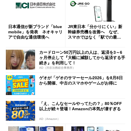
日本通信が新ブランド「blue
JR東日本「分かりにくい」新
mobile」を発表 ネオキャリ
幹線券売機を改善へ なぜ、
アで自由な通信環境へ
スマホではなく「駅での最短
1分購入」を実現？
カードローン50万円以上の人は、返済を3～6
ヶ月停止して『大幅に減額してから返済する手
続き』を利用して！
AD（渋谷法務総合事務所）
ゲオが「ゲオのサマーセール2026」を8月8日
から開催、中古のスマホやゲームがお得に
「え、こんなセールやってたの？」80％OFF
以上が続々登場！Amazonの本気が凄すぎる
AD（Amazon）