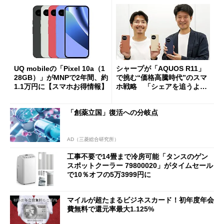
UQ mobileの「Pixel 10a（1
シャープが「AQUOS R11」
28GB）」がMNPで2年間、約
で挑む“価格高騰時代”のスマ
1.1万円に【スマホお得情報】
ホ戦略 「シェアを追うより
も既存ユーザーを大切に」
「創薬立国」復活への分岐点
AD（三菱総合研究所）
工事不要で14畳まで冷房可能「タンスのゲン
スポットクーラー 79800020」がタイムセール
で10％オフの5万3999円に
マイルが超たまるビジネスカード！初年度年会
費無料で還元率最大1.125%