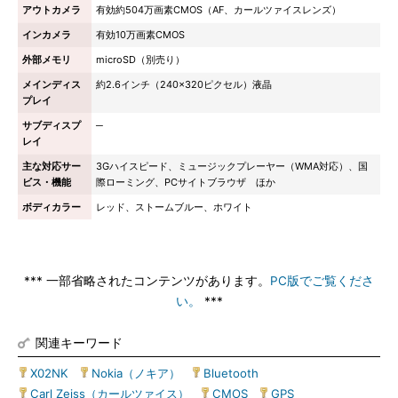
アウトカメラ
有効約504万画素CMOS（AF、カールツァイスレンズ）
インカメラ
有効10万画素CMOS
外部メモリ
microSD（別売り）
メインディス
約2.6インチ（240×320ピクセル）液晶
プレイ
サブディスプ
─
レイ
主な対応サー
3Gハイスピード、ミュージックプレーヤー（WMA対応）、国
ビス・機能
際ローミング、PCサイトブラウザ ほか
ボディカラー
レッド、ストームブルー、ホワイト
*** 一部省略されたコンテンツがあります。
PC版でご覧くださ
い。
***
関連キーワード
X02NK
|
Nokia（ノキア）
|
Bluetooth
|
Carl Zeiss（カールツァイス）
|
CMOS
|
GPS
|