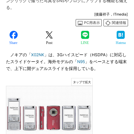
ンクリックで撮った写真をSNSやブログにアップする機能も備え
る。
[後藤祥子，ITmedia]
PC用表示
関連情報
Share
Post
LINE
Hatena
ノキアの「
X02NK
」は、3Gハイスピード（HSDPA）に対応し
たスライドケータイ。海外モデルの「
N95
」をベースとする端末
で、上下に開デュアルスライドを採用している。