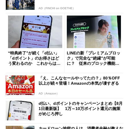
AD（FINCHI on GOETHE）
“特典終了”が続く「d払い」
LINEの新「プレミアムブロッ
「dポイント」のお得さはど
ク」で完全な“絶縁”が可能
う変わるのか これからは
に？ 従来のブロック機能と
「dカード」の利用が得策？
の決定的な違い
「え、こんなセールやってたの？」80％OFF
以上が続々登場！Amazonの本気が凄すぎる
AD（Amazon）
d払い、dポイントのキャンペーンまとめ【8月
1日最新版】 1万～10万ポイント還元の施策
がめじろ押し
カードローン地獄の人は、消費者金融が教えな