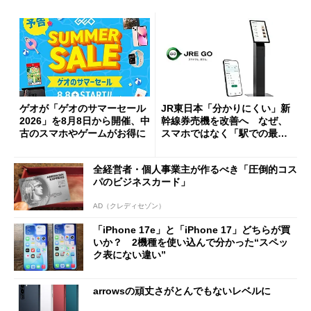
ゲオが「ゲオのサマーセール
JR東日本「分かりにくい」新
2026」を8月8日から開催、中
幹線券売機を改善へ なぜ、
古のスマホやゲームがお得に
スマホではなく「駅での最短
1分購入」を実現？
全経営者・個人事業主が作るべき「圧倒的コス
パのビジネスカード」
AD（クレディセゾン）
「iPhone 17e」と「iPhone 17」どちらが買
いか？ 2機種を使い込んで分かった“スペッ
ク表にない違い”
arrowsの頑丈さがとんでもないレベルに