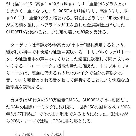
51（幅）×115（高さ）×19.5（厚さ）ミリ、重量143グラムと少
し大きく、重くなった。SH905iTVより幅1ミリ、高さ3ミリ、厚
さ0.6ミリ、重量3グラム増となる。背面にピラミッド形状の凹凸
がある柄を施し、ヘアライン加工を施した金属調仕上げだった
SH905iTVと比べると、少し落ち着いた印象を受ける。
ターゲットは年齢がやや高めの“オトナ”層も想定するという。
騒がしい街中でも快適な通話を実現する「トリプルくっきりトー
ク」や通話相手の声をゆっくりとした速度に調整して聞き取りや
すくする「スロートーク」機能も新たに備えた。トリプルくっき
りトークは、裏面に備えるもう1つのマイクで自分の声以外の
音、つまり騒音とされる音を拾って解析することにより快適な通
話環境を実現する。
カメラはAF付きの320万画素CMOS。SH905iVでは非対応だっ
たGSMの国際ローミングにも対応し、世界158の国や地域（2008
年5月27日現在）でそのまま利用できるようになった。残念なが
ら906iシリーズでは唯一GPSに非対応となる。