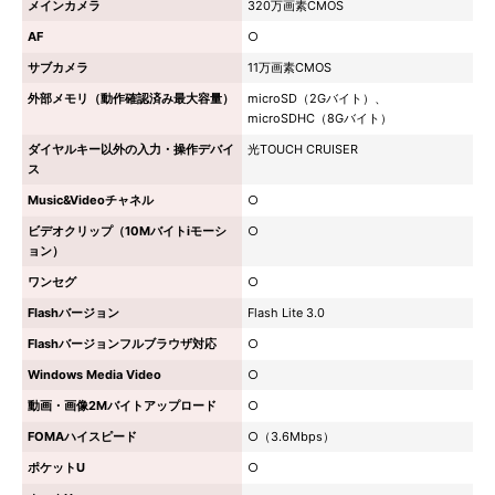
メインカメラ
320万画素CMOS
AF
○
サブカメラ
11万画素CMOS
外部メモリ（動作確認済み最大容量）
microSD（2Gバイト）、
microSDHC（8Gバイト）
ダイヤルキー以外の入力・操作デバイ
光TOUCH CRUISER
ス
Music&Videoチャネル
○
ビデオクリップ（10Mバイトiモーシ
○
ョン）
ワンセグ
○
Flashバージョン
Flash Lite 3.0
Flashバージョンフルブラウザ対応
○
Windows Media Video
○
動画・画像2Mバイトアップロード
○
FOMAハイスピード
○（3.6Mbps）
ポケットU
○