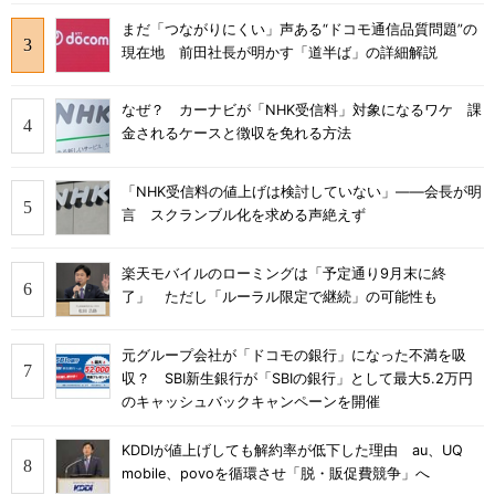
まだ「つながりにくい」声ある“ドコモ通信品質問題”の
現在地 前田社長が明かす「道半ば」の詳細解説
なぜ？ カーナビが「NHK受信料」対象になるワケ 課
金されるケースと徴収を免れる方法
「NHK受信料の値上げは検討していない」――会長が明
言 スクランブル化を求める声絶えず
楽天モバイルのローミングは「予定通り9月末に終
了」 ただし「ルーラル限定で継続」の可能性も
元グループ会社が「ドコモの銀行」になった不満を吸
収？ SBI新生銀行が「SBIの銀行」として最大5.2万円
のキャッシュバックキャンペーンを開催
KDDIが値上げしても解約率が低下した理由 au、UQ
mobile、povoを循環させ「脱・販促費競争」へ