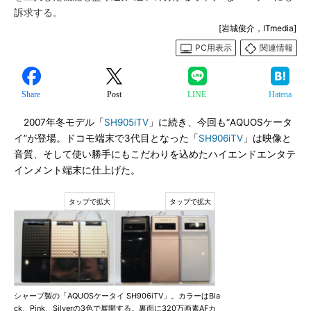
訴求する。
[岩城俊介，ITmedia]
PC用表示
関連情報
Share
Post
LINE
Hatena
2007年冬モデル「
SH905iTV
」に続き、今回も“AQUOSケータ
イ”が登場。ドコモ端末で3代目となった「
SH906iTV
」は映像と
音質、そして使い勝手にもこだわりを込めたハイエンドエンタテ
インメント端末に仕上げた。
シャープ製の「AQUOSケータイ SH906iTV」。カラーはBla
ck、Pink、Silverの3色で展開する。裏面に320万画素AFカ