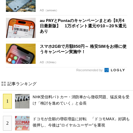
AD（arrows）
au PAYとPontaのキャンペーンまとめ【8月4
日最新版】 1万ポイント還元や10～20％還元
あり
スマホ2GBで月額850円～ 格安SIMをお得に使
うキャンペーン実施中！
AD（IIJmio）
Recommended by
記事ランキング
NHK受信料パトカー・消防車から徴収問題、猛反発を受
け「検討を進めていく」と会長
ドコモが念願の増収増益に好転 「ドコモMAX」好調も
後押し、今後は“ロイヤルユーザー”を重視