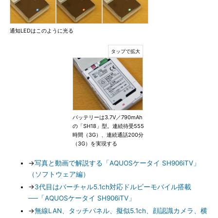
通知LEDはこのように光る
バッテリーは3.7V／790mAh
の「SH18」型。連続待受555
時間（3G）、連続通話200分
（3G）を実現する
→
写真と動画で解説する「AQUOSケータイ SH906iTV」
（ソフトウェア編）
→
3代目はバーチャル5.1ch対応ドルビーモバイル搭載
──「AQUOSケータイ SH906iTV」
→
無線LAN、タッチパネル、擬似5.1ch、顔認識カメラ、横