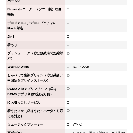
ホームU
─
Blu-rayレコーダー（ソニー製）映像
○
転送
デコメアニメ／デコメピクチャの
○
Flash 対応
2in1
○
着もじ
○
プッシュトーク（◎は接続時間短縮対
◎
応）
WORLD WING
○（3G＋GSM)
しゃべって翻訳プリイン（◎は英語／
◎
中国語をプリインストール）
DCMX／iDアプリプリイン（◎は
◎
DCMXアプリ単独で設定可能）
iCお引っこしサービス
○
着うたフル（◎はうた・ホーダイ対応
◎
にも対応）
ミュージックプレーヤー
○（WMA）
直感ゲーム
○（しゃべる、振る・傾ける、体を動か