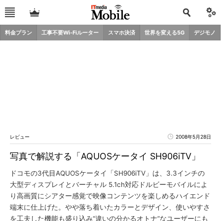
料金プラン
工事不要Wi-Fiルーター
スマホ決済
世界を変える5G
デジモノ
レビュー
2008年5月28日
写真で解説する「AQUOSケータイ SH906iTV」
ドコモの3代目AQUOSケータイ「SH906iTV」は、3.3インチの
大型ディスプレイとバーチャル 5.1ch対応ドルビーモバイルによ
り高画質にシアター感覚で映像コンテンツを楽しめるハイエンド
端末に仕上げた。やや落ち着いたカラーとデザイン、使いやすさ
を工夫した機能も盛り込み“違いの分かるオトナ”なユーザーにも