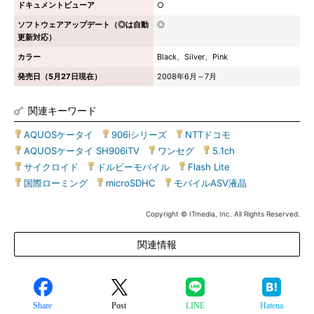
ドキュメントビューア
○
ソフトウェアアップデート（◎は自動
◎
更新対応）
カラー
Black、Silver、Pink
発売日（5月27日現在）
2008年6月～7月
関連キーワード
AQUOSケータイ
|
906iシリーズ
|
NTTドコモ
|
AQUOSケータイ SH906iTV
|
ワンセグ
|
5.1ch
|
サイクロイド
|
ドルビーモバイル
|
Flash Lite
|
国際ローミング
|
microSDHC
|
モバイルASV液晶
Copyright © ITmedia, Inc. All Rights Reserved.
関連情報
Share
Post
LINE
Hatena