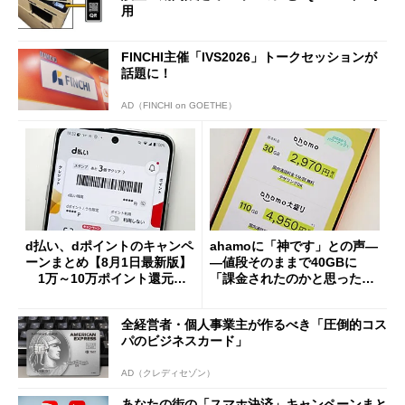
用
FINCHI主催「IVS2026」トークセッションが
話題に！
AD（FINCHI on GOETHE）
d払い、dポイントのキャンペ
ahamoに「神です」との声―
ーンまとめ【8月1日最新版】
―値段そのままで40GBに
1万～10万ポイント還元の
「課金されたのかと思った」
施策がめじろ押し
と戸惑いも
全経営者・個人事業主が作るべき「圧倒的コス
パのビジネスカード」
AD（クレディセゾン）
あなたの街の「スマホ決済」キャンペーンまと