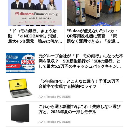
「ドコモの銀行」きょう始
“Suicaが使えない”クレカ・
動 「d NEOBANK」消滅、
QR専用改札機に賛否 「問
最大4.5％還元 強みは何か解
題なく運用できる」「交通系I
説
Cの方がスムーズ」
元グループ会社が「ドコモの銀行」になった不
満を吸収？ SBI新生銀行が「SBIの銀行」と
して最大5.2万円のキャッシュバックキャンペ
ーンを開催
「5年前のPC」とこんなに違う！予算10万円
台前半で実現する快適PCライフ
AD（ITmedia PC USER）
これから選ぶ新型TVはこれ！失敗しない選び
方と、2026年夏の一押しモデル
AD（ITmedia PC USER）