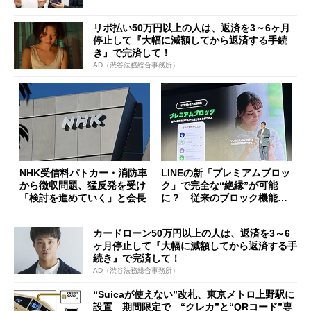
リボ払い50万円以上の人は、返済を3～6ヶ月
停止して『大幅に減額してから返済する手続
き』で完済して！
AD（渋谷法務総合事務所）
NHK受信料パトカー・消防車
LINEの新「プレミアムブロッ
から徴収問題、猛反発を受け
ク」で完全な“絶縁”が可能
「検討を進めていく」と会長
に？ 従来のブロック機能と
の決定的な違い
カードローン50万円以上の人は、返済を3～6
ヶ月停止して『大幅に減額してから返済する手
続き』で完済して！
AD（渋谷法務総合事務所）
“Suicaが使えない”改札、東京メトロ上野駅に
設置 期間限定で “クレカ”と“QRコード”専