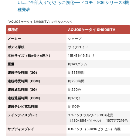
UI……“全部入り”がさらに強化──ドコモ、906iシリーズ8機
種発表
「AQUOSケータイ SH906iTV」の主なスペック
機種名
AQUOSケータイ SH906iTV
メーカー
シャープ
ボディ形状
サイクロイド
本体サイズ（幅×長さ×厚さ）
115×51×19.5ミリ
重量
約143グラム
連続待受時間（3G）
約555時間
連続待受時間（GSM）
約290時間
連続通話時間（3G)
約220分
連続通話時間（GSM）
約170分
連続テレビ電話時間
約110分
メインディスプレイ
3.3インチフルワイドVGA液晶
（480×854ピクセル） 1677万7216色
サブディスプレイ
0.8インチ（39×96ピクセル）有機EL