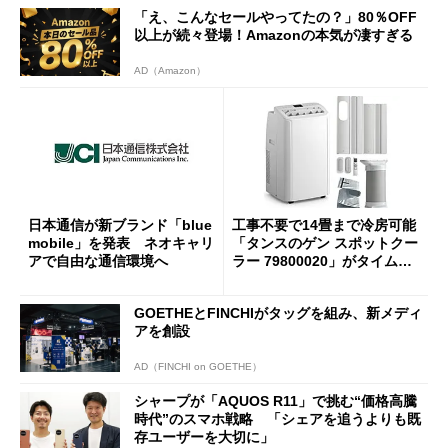
「え、こんなセールやってたの？」80％OFF
以上が続々登場！Amazonの本気が凄すぎる
AD（Amazon）
日本通信が新ブランド「blue
工事不要で14畳まで冷房可能
mobile」を発表 ネオキャリ
「タンスのゲン スポットクー
アで自由な通信環境へ
ラー 79800020」がタイムセ
ールで10％オフの5万3999円
に
GOETHEとFINCHIがタッグを組み、新メディ
アを創設
AD（FINCHI on GOETHE）
シャープが「AQUOS R11」で挑む“価格高騰
時代”のスマホ戦略 「シェアを追うよりも既
存ユーザーを大切に」