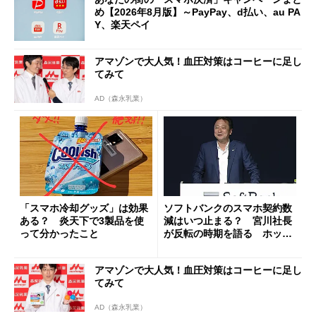
め【2026年8月版】～PayPay、d払い、au PA
Y、楽天ペイ
アマゾンで大人気！血圧対策はコーヒーに足し
てみて
AD（森永乳業）
「スマホ冷却グッズ」は効果
ソフトバンクのスマホ契約数
ある？ 炎天下で3製品を使
減はいつ止まる？ 宮川社長
って分かったこと
が反転の時期を語る ホッピ
ング対策は「真剣にやりすぎ
た」
アマゾンで大人気！血圧対策はコーヒーに足し
てみて
AD（森永乳業）