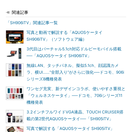
関連記事
「SH906iTV」関連記事一覧
写真と動画で解説する「AQUOSケータイ
SH906iTV」（ソフトウェア編）
3代目はバーチャル5.1ch対応ドルビーモバイル搭載
──「AQUOSケータイ SH906iTV」
無線LAN、タッチパネル、擬似5.1ch、顔認識カメ
ラ、横UI……“全部入り”がさらに強化──ドコモ、906i
シリーズ8機種発表
ワンセグ充実、新デザインコラボ、使いやすさ重視と
「ウェルネスケータイ」──ドコモ、706iシリーズ11
機種発表
3.2インチフルワイドVGA液晶、TOUCH CRUISER搭
載の第2世代AQUOSケータイ──「SH905iTV」
写真で解説する「AQUOSケータイ SH905iTV」