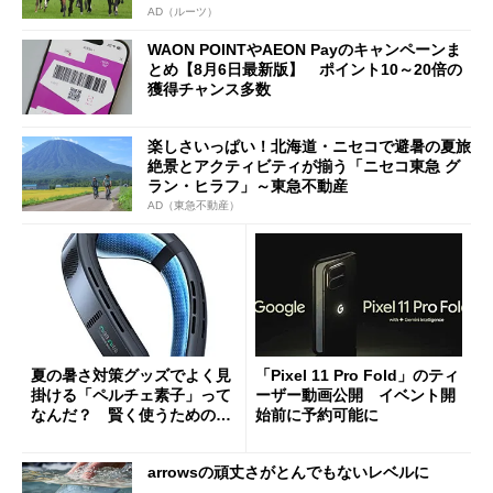
AD（ルーツ）
WAON POINTやAEON Payのキャンペーンま
とめ【8月6日最新版】 ポイント10～20倍の
獲得チャンス多数
楽しさいっぱい！北海道・ニセコで避暑の夏旅
絶景とアクティビティが揃う「ニセコ東急 グ
ラン・ヒラフ」～東急不動産
AD（東急不動産）
夏の暑さ対策グッズでよく見
「Pixel 11 Pro Fold」のティ
掛ける「ペルチェ素子」って
ーザー動画公開 イベント開
なんだ？ 賢く使うための注
始前に予約可能に
意点も
arrowsの頑丈さがとんでもないレベルに