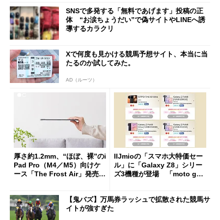
SNSで多発する「無料であげます」投稿の正
体 “お涙ちょうだい”で偽サイトやLINEへ誘
導するカラクリ
Xで何度も見かける競馬予想サイト、本当に当
たるのか試してみた。
AD（ルーツ）
厚さ約1.2mm、“ほぼ、裸”のi
IIJmioの「スマホ大特価セー
Pad Pro（M4／M5）向けケ
ル」に「Galaxy Z8」シリー
ース「The Frost Air」発売
ズ3機種が登場 「moto g37
ケースフィニットから
j」や「OPPO Find X9 Ultr
a」も
【鬼バズ】万馬券ラッシュで拡散された競馬サ
イトが強すぎた