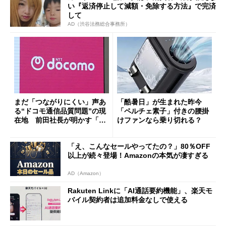
い『返済停止して減額・免除する方法』で完済
して
AD（渋谷法務総合事務所）
まだ「つながりにくい」声あ
「酷暑日」が生まれた昨今
る“ドコモ通信品質問題”の現
「ペルチェ素子」付きの腰掛
在地 前田社長が明かす「道
けファンなら乗り切れる？
半ば」の詳細解説
「え、こんなセールやってたの？」80％OFF
以上が続々登場！Amazonの本気が凄すぎる
AD（Amazon）
Rakuten Linkに「AI通話要約機能」、楽天モ
バイル契約者は追加料金なしで使える