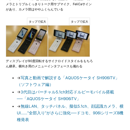
メラとトリプルくっきりトーク用サブマイク、FeliCaサイン
があり、カメラ部はややふくらんでいる
ディスプレイが90度回転するサイクロイドスタイルをもちろ
ん継承。横向き用のメニューインタフェースも備わる
→
写真と動画で解説する「AQUOSケータイ SH906iTV」
（ソフトウェア編）
→
3代目はバーチャル5.1ch対応ドルビーモバイル搭載
──「AQUOSケータイ SH906iTV」
→
無線LAN、タッチパネル、擬似5.1ch、顔認識カメラ、横
UI……“全部入り”がさらに強化──ドコモ、906iシリーズ8機
種発表