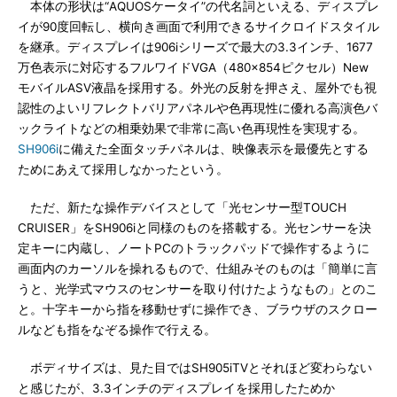
本体の形状は“AQUOSケータイ”の代名詞といえる、ディスプレ
イが90度回転し、横向き画面で利用できるサイクロイドスタイル
を継承。ディスプレイは906iシリーズで最大の3.3インチ、1677
万色表示に対応するフルワイドVGA（480×854ピクセル）New
モバイルASV液晶を採用する。外光の反射を押さえ、屋外でも視
認性のよいリフレクトバリアパネルや色再現性に優れる高演色バ
ックライトなどの相乗効果で非常に高い色再現性を実現する。
SH906i
に備えた全面タッチパネルは、映像表示を最優先とする
ためにあえて採用しなかったという。
ただ、新たな操作デバイスとして「光センサー型TOUCH
CRUISER」をSH906iと同様のものを搭載する。光センサーを決
定キーに内蔵し、ノートPCのトラックパッドで操作するように
画面内のカーソルを操れるもので、仕組みそのものは「簡単に言
うと、光学式マウスのセンサーを取り付けたようなもの」とのこ
と。十字キーから指を移動せずに操作でき、ブラウザのスクロー
ルなども指をなぞる操作で行える。
ボディサイズは、見た目ではSH905iTVとそれほど変わらない
と感じたが、3.3インチのディスプレイを採用したためか