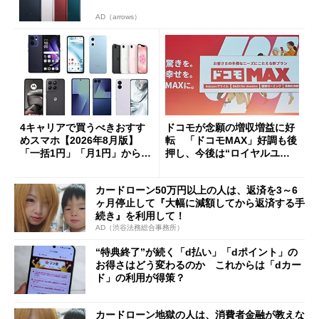
AD（arrows）
4キャリアで買うべきおすす
ドコモが念願の増収増益に好
めスマホ【2026年8月版】
転 「ドコモMAX」好調も後
「一括1円」「月1円」からお
押し、今後は“ロイヤルユー
得なiPhone／Pixel／Galaxy
ザー”を重視
まで
カードローン50万円以上の人は、返済を3～6
ヶ月停止して『大幅に減額してから返済する手
続き』を利用して！
AD（渋谷法務総合事務所）
“特典終了”が続く「d払い」「dポイント」の
お得さはどう変わるのか これからは「dカー
ド」の利用が得策？
カードローン地獄の人は、消費者金融が教えな