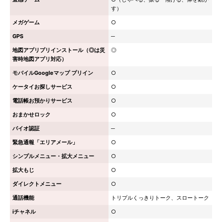
す）
メガゲーム
○
GPS
─
地図アプリプリインストール（◎は災
◎
害時地図アプリ対応）
モバイルGoogleマップ プリイン
○
ケータイお探しサービス
○
電話帳お預かりサービス
○
おまかせロック
○
バイオ認証
─
緊急通報「エリアメール」
○
シンプルメニュー・拡大メニュー
○
拡大もじ
○
ダイレクトメニュー
○
通話機能
トリプルくっきりトーク、スロートーク
iチャネル
○