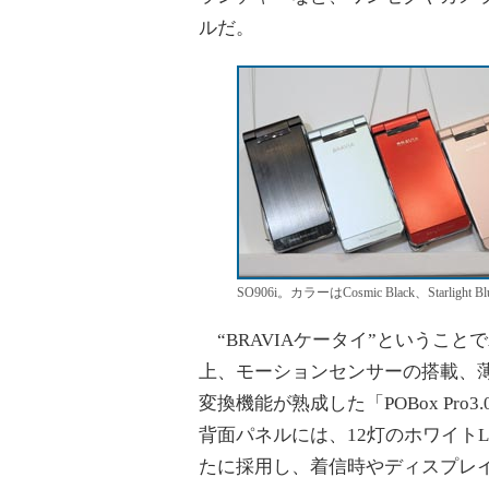
ルだ。
SO906i。カラーはCosmic Black、Starlight
“BRAVIAケータイ”というこ
上、モーションセンサーの搭載、
変換機能が熟成した「POBox Pr
背面パネルには、12灯のホワイト
たに採用し、着信時やディスプレ