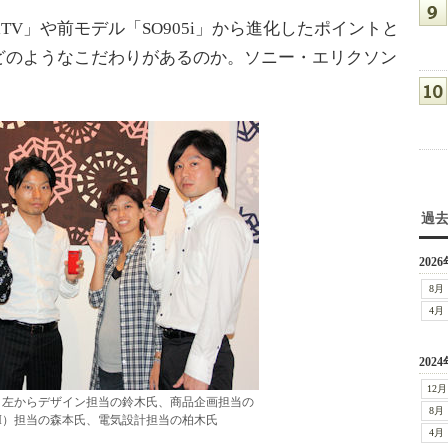
3iTV」や前モデル「SO905i」から進化したポイントと
どのようなこだわりがあるのか。ソニー・エリクソン
過
2026
8月
4月
2024
12月
ッフ。左からデザイン担当の鈴木氏、商品企画担当の
8月
I）担当の森本氏、電気設計担当の柏木氏
4月