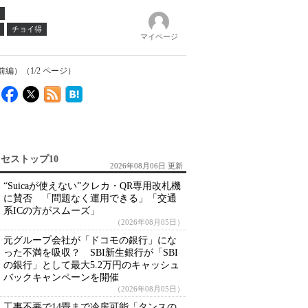
チョイ得
マイページ
前編）（1/2 ページ）
セストップ10
2026年08月06日 更新
“Suicaが使えない”クレカ・QR専用改札機
に賛否 「問題なく運用できる」「交通
系ICの方がスムーズ」
（2026年08月05日）
元グループ会社が「ドコモの銀行」にな
った不満を吸収？ SBI新生銀行が「SBI
の銀行」として最大5.2万円のキャッシュ
バックキャンペーンを開催
（2026年08月05日）
工事不要で14畳まで冷房可能「タンスの