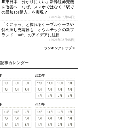
JR東日本「分かりにくい」新幹線券売機
を改善へ なぜ、スマホではなく「駅で
の最短1分購入」を実現？
（2026年07月04日）
「くにゃっ」と握れるケーブルケースや
斜め挿し充電器も オウルテックの新ブ
ランド「soft」のアイデアに注目
（2026年08月05日）
ランキングトップ30
去記事カレンダー
年
2025年
7月
6月
5月
12月
11月
10月
9月
3月
2月
1月
8月
7月
6月
5月
4月
3月
2月
1月
年
2023年
11月
10月
9月
12月
11月
10月
9月
7月
6月
5月
8月
7月
6月
5月
3月
2月
1月
4月
3月
2月
1月