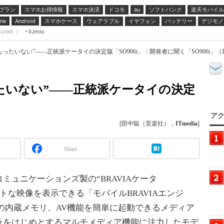
プラン
スマホお得情報
スマホ決済
ドコモ
ソフトバンク
楽天モバイル
au
スマホケース
ウェアラブル
イヤフォン
バッテリー
デジモノ
ne
Android
sored ｜
IIJmio
“もったいない”――正統派ケータイの決定版「SO906i」：開発者に聞く「SO906i」（
ったいない”――正統派ケータイの決定
アク
[田中聡（至楽社），
ITmedia
]
Share
ュニケーションズ製の“BRAVIAケータ
ストな映像を表示できる「モバイルBRAVIAエンジ
の内蔵メモリ、AV機能を簡単に起動できるメディア
ラをはじめとするマルチメディア機能に注力したモデ