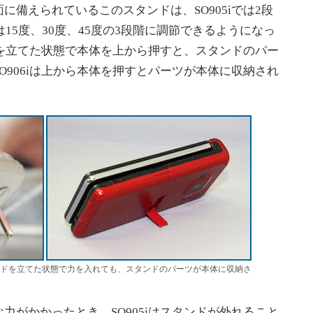
備えられているこのスタンドは、SO905iでは2段
は15度、30度、45度の3段階に調節できるようになっ
ンドを立てた状態で本体を上から押すと、スタンドのパー
O906iは上から本体を押すとパーツが本体に収納され
6iはスタンドを立てた状態で力を入れても、スタンドのパーツが本体に収納さ
がかかったとき、SO905iはスタンドが外れること