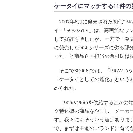
ケータイにマッチする11件
2007年6月に発売された初代“BR
イ”「SO903iTV」は、高画質な
して好評を博したが、一方で「発
に発売した904iシリーズに劣る
った」と商品企画担当の西村氏は
そこでSO906iでは、「BRAVI
「ケータイとしての進化」という
められた。
「905iや906iを供給するほか
グ特化型の商品を企画し、メーカ
す。我々にもそういう道はありまし
で、まずは王道のブランドに育てな