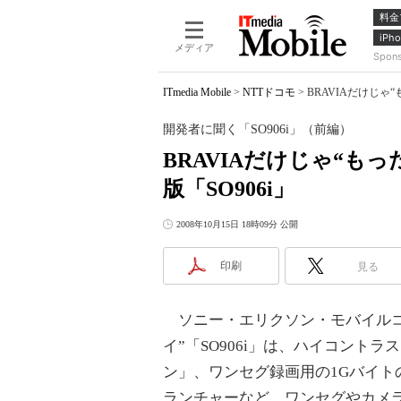
料金
iPho
メディア
Spon
ITmedia Mobile
>
NTTドコモ
>
BRAVIAだけじゃ
開発者に聞く「SO906i」（前編）
BRAVIAだけじゃ“も
版「SO906i」
2008年10月15日 18時09分 公開
印刷
見る
ソニー・エリクソン・モバイルコミ
イ”「SO906i」は、ハイコントラ
ン」、ワンセグ録画用の1Gバイト
ランチャーなど、ワンセグやカメ