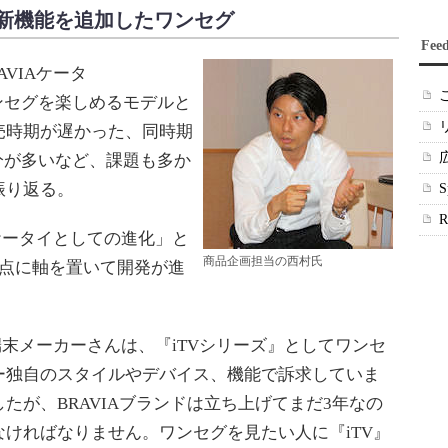
の新機能を追加したワンセグ
Fee
AVIAケータ
ワンセグを楽しめるモデルと
売時期が遅かった、同時期
部分が多いなど、課題も多か
振り返る。
Aケータイとしての進化」と
商品企画担当の西村氏
2点に軸を置いて開発が進
の端末メーカーさんは、『iTVシリーズ』としてワンセ
ー独自のスタイルやデバイス、機能で訴求していま
たが、BRAVIAブランドは立ち上げてまだ3年なの
ければなりません。ワンセグを見たい人に『iTV』