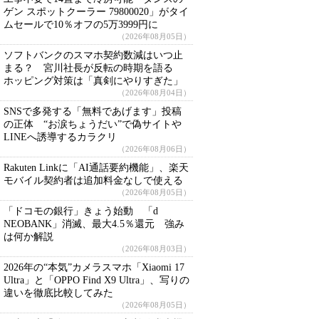
ゲン スポットクーラー 79800020」がタイ
ムセールで10％オフの5万3999円に
（2026年08月05日）
ソフトバンクのスマホ契約数減はいつ止
まる？ 宮川社長が反転の時期を語る
ホッピング対策は「真剣にやりすぎた」
（2026年08月04日）
SNSで多発する「無料であげます」投稿
の正体 “お涙ちょうだい”で偽サイトや
LINEへ誘導するカラクリ
（2026年08月06日）
Rakuten Linkに「AI通話要約機能」、楽天
モバイル契約者は追加料金なしで使える
（2026年08月05日）
「ドコモの銀行」きょう始動 「d
NEOBANK」消滅、最大4.5％還元 強み
は何か解説
（2026年08月03日）
2026年の“本気”カメラスマホ「Xiaomi 17
Ultra」と「OPPO Find X9 Ultra」、写りの
違いを徹底比較してみた
（2026年08月05日）