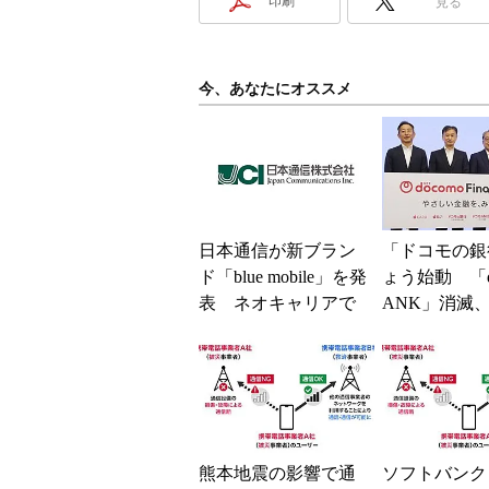
印刷
見る
今、あなたにオススメ
日本通信が新ブラン
「ドコモの銀
ド「blue mobile」を発
ょう始動 「d
表 ネオキャリアで
ANK」消滅、
自由な通信環境へ
5％還元 強
解説
熊本地震の影響で通
ソフトバンク