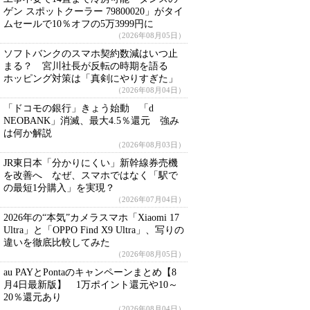
ゲン スポットクーラー 79800020」がタイ
ムセールで10％オフの5万3999円に
（2026年08月05日）
ソフトバンクのスマホ契約数減はいつ止
まる？ 宮川社長が反転の時期を語る
ホッピング対策は「真剣にやりすぎた」
（2026年08月04日）
「ドコモの銀行」きょう始動 「d
NEOBANK」消滅、最大4.5％還元 強み
は何か解説
（2026年08月03日）
JR東日本「分かりにくい」新幹線券売機
を改善へ なぜ、スマホではなく「駅で
の最短1分購入」を実現？
（2026年07月04日）
2026年の“本気”カメラスマホ「Xiaomi 17
Ultra」と「OPPO Find X9 Ultra」、写りの
違いを徹底比較してみた
（2026年08月05日）
au PAYとPontaのキャンペーンまとめ【8
月4日最新版】 1万ポイント還元や10～
20％還元あり
（2026年08月04日）