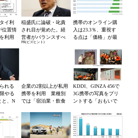
タイ利
稲盛氏に論破・叱責
携帯のオンライン購
が位置情
され目が覚めた。経
入は23.3％、重視す
を利用
営者がバランスすべ
る点は「価格」が最
PR(ビズヒント)
スコム
き2つの背反
多 MM総研の調査
から
られる
企業の2割以上が私用
KDDI、GINZA 456で
低限やる
携帯を利用 業種別
3G携帯の写真をプリ
とと、N
では「宿泊業・飲食
ントする「おもいで
店」が割合最多に―
ケータイ再起動」開
―楽天モバイルが調
催
査