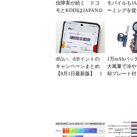
信障害が続く ドコ
モバイルもJA
モとKDDIはJAPANロ
ーミングを提
ーミングを提供中、
本地震の影響
無料Wi-Fi「00...
が続く
d払い、dポイントの
1万mAhバッ
キャンペーンまとめ
大風量で冷や
【8月1日最新版】 1
却プレート付
万～10万ポイント還
扇風機」が3
元の施策がめじろ押
の3499円に
し