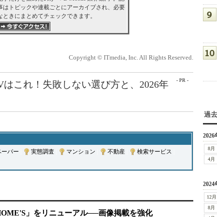
事はトピックや連載ごとにアーカイブされ、必要
なときにまとめてチェックできます。
Copyright © ITmedia, Inc. All Rights Reserved.
- PR -
Vはこれ！失敗しない選び方と、2026年
過
2026
8月
ペーパー
|
実態調査
|
マンション
|
不動産
|
検索サービス
|
4月
2024
12月
8月
OME'S」をリニューアル──画像掲載を強化