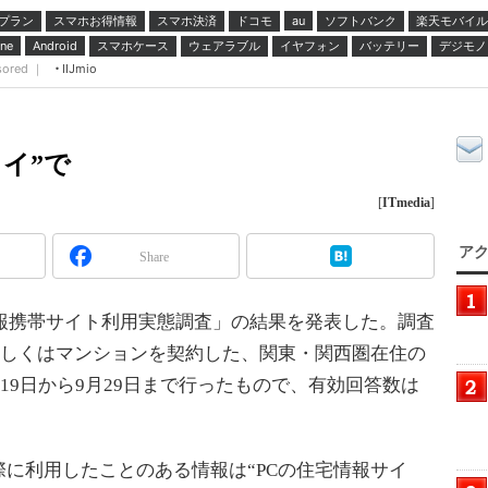
プラン
スマホお得情報
スマホ決済
ドコモ
ソフトバンク
楽天モバイル
au
スマホケース
ウェアラブル
イヤフォン
バッテリー
デジモノ
ne
Android
sored ｜
IIJmio
イ”で
[
ITmedia
]
アク
Share
報携帯サイト利用実態調査」の結果を発表した。調査
トもしくはマンションを契約した、関東・関西圏在住の
月19日から9月29日まで行ったもので、有効回答数は
に利用したことのある情報は“PCの住宅情報サイ