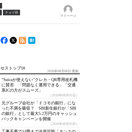
チョイ得
マイページ
セストップ10
2026年08月06日 更新
“Suicaが使えない”クレカ・QR専用改札機
に賛否 「問題なく運用できる」「交通
系ICの方がスムーズ」
（2026年08月05日）
元グループ会社が「ドコモの銀行」にな
った不満を吸収？ SBI新生銀行が「SBI
の銀行」として最大5.2万円のキャッシュ
バックキャンペーンを開催
（2026年08月05日）
工事不要で14畳まで冷房可能「タンスの