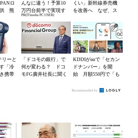
PANロ
んなに違う！予算10
くい」新幹線券売機
供 熊
万円台前半で実現す
を改善へ なぜ、ス
PR(ITmedia PC USER)
で障害
る快適PCライフ
マホではなく「駅で
の最短1分購入」を実
現？
テリーと
「ドコモの銀行」で
KDDIがauで「セカン
す「冷
何が変わる？ ドコ
ドナンバー」を開
き携帯
モFG廣井社長に聞く
始 月額550円で「も
9％オフ
「通信×金融」の攻勢
う1つの携帯番号を」
とグループ戦略
Recommended by