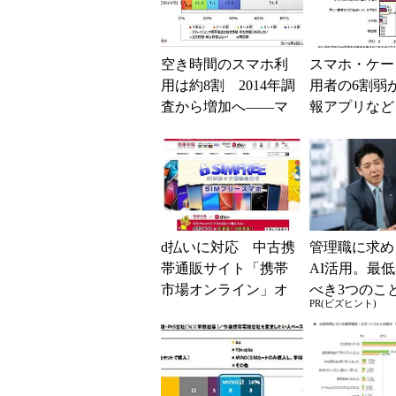
空き時間のスマホ利
スマホ・ケー
用は約8割 2014年調
用者の6割弱
査から増加へ――マ
報アプリなど
イボイスコム調べ
――マイボイ
が調査
d払いに対応 中古携
管理職に求め
帯通販サイト「携帯
AI活用。最
市場オンライン」オ
べき3つのこ
PR(ビズヒント)
ープン
Gな自己認識