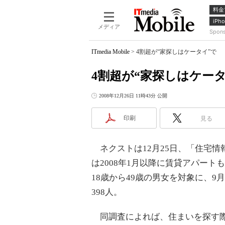
料金
iPho
メディア
Spon
ITmedia Mobile
>
4割超が“家探しはケータイ”で
4割超が“家探しはケータ
2008年12月26日 11時43分 公開
印刷
見る
ネクストは12月25日、「住宅情
は2008年1月以降に賃貸アパー
18歳から49歳の男女を対象に、9
398人。
同調査によれば、住まいを探す際