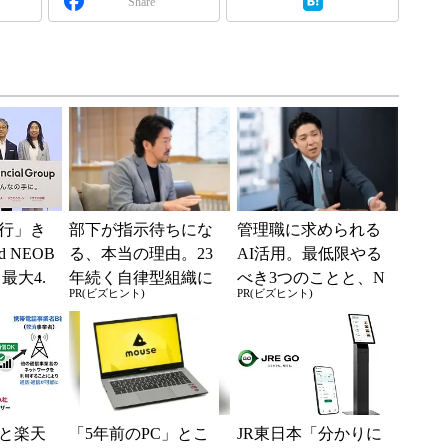
Share
行」き
部下が指示待ちにな
管理職に求められる
 NEOB
る、本当の理由。23
AI活用。最低限やる
最大4.
年続く自律型組織に
べき3つのことと、N
PR(ビズヒント)
PR(ビズヒント)
みは何か
共通する「3つの要
Gな自己認識
素」
と楽天
「5年前のPC」とこ
JR東日本「分かりに