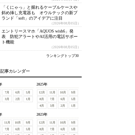
「くにゃっ」と握れるケーブルケースや
斜め挿し充電器も オウルテックの新ブ
ランド「soft」のアイデアに注目
（2026年08月05日）
エントリースマホ「AQUOS wish6」発
表 防犯アラートやAI活用の電話サポー
ト機能
（2026年08月05日）
ランキングトップ30
去記事カレンダー
年
2025年
7月
6月
5月
12月
11月
10月
9月
3月
2月
1月
8月
7月
6月
5月
4月
3月
2月
1月
年
2023年
11月
10月
9月
12月
11月
10月
9月
7月
6月
5月
8月
7月
6月
5月