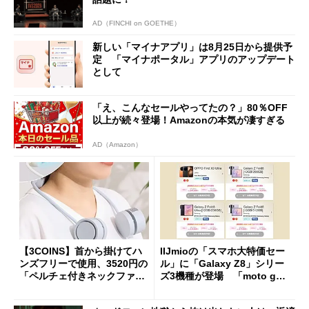
AD（FINCHI on GOETHE）
新しい「マイナアプリ」は8月25日から提供予
定 「マイナポータル」アプリのアップデート
として
「え、こんなセールやってたの？」80％OFF
以上が続々登場！Amazonの本気が凄すぎる
AD（Amazon）
【3COINS】首から掛けてハ
IIJmioの「スマホ大特価セー
ンズフリーで使用、3520円の
ル」に「Galaxy Z8」シリー
「ペルチェ付きネックファ
ズ3機種が登場 「moto g37
ン」
j」や「OPPO Find X9 Ultr
a」も