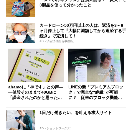
3製品を使って分かったこと
カードローン50万円以上の人は、返済を3～6
ヶ月停止して『大幅に減額してから返済する手
続き』で完済して！
AD（渋谷法務総合事務所）
ahamoに「神です」との声―
LINEの新「プレミアムブロッ
―値段そのままで40GBに
ク」で完全な“絶縁”が可能
「課金されたのかと思った」
に？ 従来のブロック機能と
と戸惑いも
の決定的な違い
1日だけ働きたい、を叶える求人サイト
AD（ショットワークス）