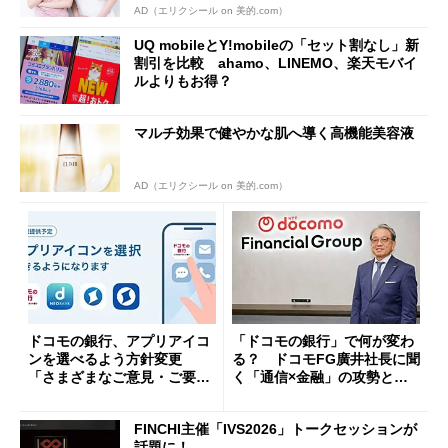
AD（エリクシール on 美的.com）
UQ mobileとY!mobileの「セット割なし」新
割引を比較 ahamo、LINEMO、楽天モバイ
ルよりもお得？
マルチ効果で健やかな肌へ導く高機能美容液
AD（エリクシール on 美的.com）
ドコモの銀行、アプリアイコ
「ドコモの銀行」で何が変わ
ンを選べるよう方針変更
る？ ドコモFG廣井社長に聞
「さまざまなご意見・ご要望
く「通信×金融」の攻勢とグ
を踏まえ」
ループ戦略
FINCHI主催「IVS2026」トークセッションが
話題に！