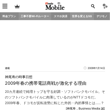
料金プラン
工事不要Wi-Fiルーター
スマホ決済
世界を変える5G
デジモノ
連載
2009年1月14日
神尾寿の時事日想
2009年春の携帯電話商戦が激化する理由
20カ月連続で純増トップを守る好調・ソフトバンクモバイル。そ
のソフトバンクモバイルに肉薄しているのがNTTドコモだ。
2009年春、ドコモが反転攻勢に転じた外的・内的事情とは……？
[神尾寿，Business Media 誠]