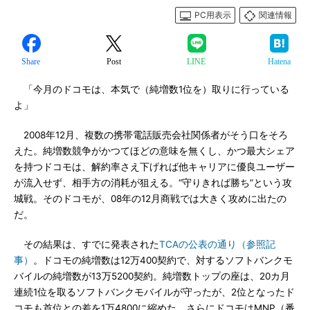
PC用表示
関連情報
Share
Post
LINE
Hatena
「今月のドコモは、本気で（純増数1位を）取りに行っている
よ」
2008年12月、複数の携帯電話販売会社関係者がそう口をそろ
えた。純増数競争がかつてほどの意味を無くし、かつ最大シェア
を持つドコモは、解約率さえ下げれば他キャリアに優良ユーザー
が流入せず、相手方の消耗が狙える。“守りきれば勝ち”という攻
城戦。そのドコモが、08年の12月商戦では大きく攻めに出たの
だ。
その結果は、すでに発表された
TCAの公表の通り（参照記
事）
。ドコモの純増数は12万400契約で、対するソフトバンクモ
バイルの純増数が13万5200契約。純増数トップの座は、20カ月
連続1位を取るソフトバンクモバイルが守ったが、2位となったド
コモも首位との差を1万4800に縮めた。さらにドコモはMNP（番