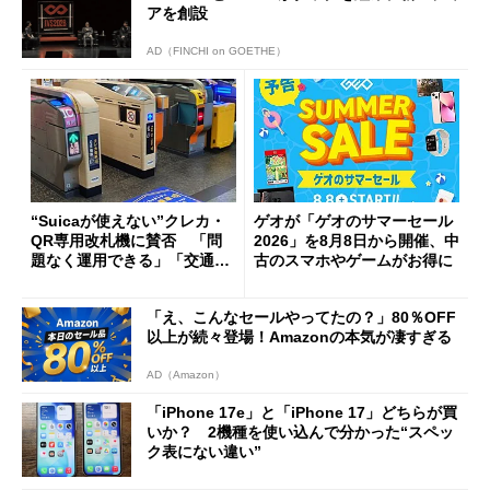
アを創設
AD（FINCHI on GOETHE）
“Suicaが使えない”クレカ・
ゲオが「ゲオのサマーセール
QR専用改札機に賛否 「問
2026」を8月8日から開催、中
題なく運用できる」「交通系I
古のスマホやゲームがお得に
Cの方がスムーズ」
「え、こんなセールやってたの？」80％OFF
以上が続々登場！Amazonの本気が凄すぎる
AD（Amazon）
「iPhone 17e」と「iPhone 17」どちらが買
いか？ 2機種を使い込んで分かった“スペッ
ク表にない違い”