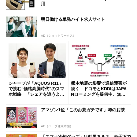
用
明日働ける単発バイト求人サイト
AD（ショットワークス）
シャープが「AQUOS R11」
熊本地震の影響で通信障害が
で挑む“価格高騰時代”のスマ
続く ドコモとKDDIはJAPA
ホ戦略 「シェアを追うより
Nローミングを提供中、無料
も既存ユーザーを大切に」
Wi-Fi「00000JAPAN」も開
放
アマゾン1位「このお茶ガチです」噂のお茶
AD（ハーブ健康本舗）
「スマホ冷却グッズ」は効果ある？ 炎天下で