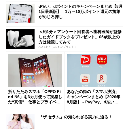
d払い、dポイントのキャンペーンまとめ【8月
1日最新版】 1万～10万ポイント還元の施策
がめじろ押し
＜約1分＞アンケート回答者へ歯科医師が監修
したガイドブックをプレゼント。65歳以上の
方は確認してみて
AD（あんしんインプラント）
折りたたみスマホ「OPPO Fi
あなたの街の「スマホ決済」
nd N6」を3カ月使って実感し
キャンペーンまとめ【2026年
た“真価” 仕事とプライベー
8月版】～PayPay、d払い、a
トで大活躍
u PAY、楽天ペイ
『ザ セラム』の知られざる実力に迫る！