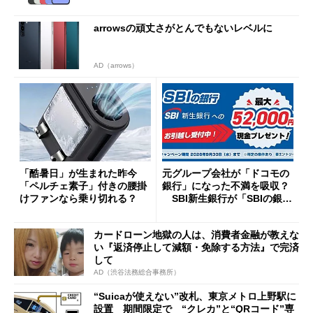
arrowsの頑丈さがとんでもないレベルに
AD（arrows）
「酷暑日」が生まれた昨今
元グループ会社が「ドコモの
「ペルチェ素子」付きの腰掛
銀行」になった不満を吸収？
けファンなら乗り切れる？
SBI新生銀行が「SBIの銀
行」として最大5.2万円のキャ
ッシュバックキャンペーンを
カードローン地獄の人は、消費者金融が教えな
開催
い『返済停止して減額・免除する方法』で完済
して
AD（渋谷法務総合事務所）
“Suicaが使えない”改札、東京メトロ上野駅に
設置 期間限定で “クレカ”と“QRコード”専