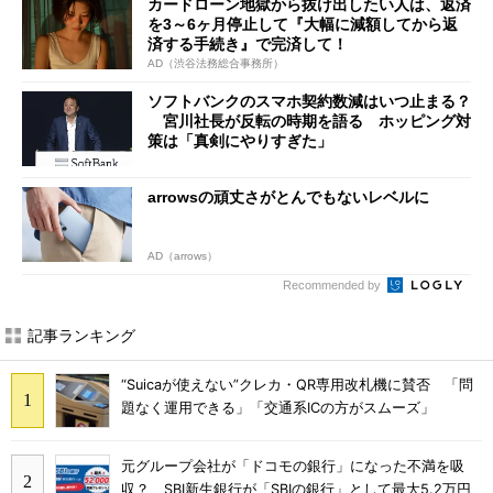
カードローン地獄から抜け出したい人は、返済
を3～6ヶ月停止して『大幅に減額してから返
済する手続き』で完済して！
AD（渋谷法務総合事務所）
ソフトバンクのスマホ契約数減はいつ止まる？
宮川社長が反転の時期を語る ホッピング対
策は「真剣にやりすぎた」
arrowsの頑丈さがとんでもないレベルに
AD（arrows）
Recommended by
記事ランキング
“Suicaが使えない”クレカ・QR専用改札機に賛否 「問
題なく運用できる」「交通系ICの方がスムーズ」
元グループ会社が「ドコモの銀行」になった不満を吸
収？ SBI新生銀行が「SBIの銀行」として最大5.2万円