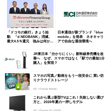
「ドコモの銀行」きょう始
日本通信が新ブランド「blue
動 「d NEOBANK」消滅、
mobile」を発表 ネオキャリ
最大4.5％還元 強みは何か解
アで自由な通信環境へ
説
JR東日本「分かりにくい」新幹線券売機を改
善へ なぜ、スマホではなく「駅での最短1分
購入」を実現？
スマホの写真／動画をもう一段安全に 買い切
りクラウドストレージ
AD（ITmedia Mobile）
これから選ぶ新型TVはこれ！失敗しない選び
方と、2026年夏の一押しモデル
AD（ITmedia PC USER）