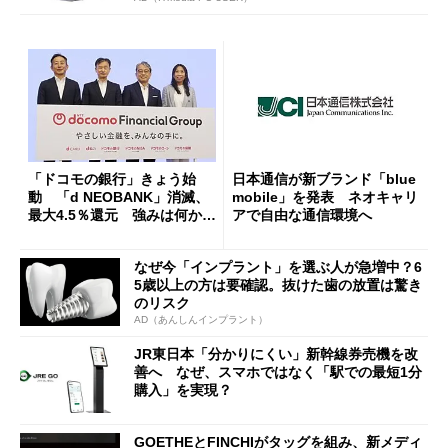
「ドコモの銀行」きょう始
日本通信が新ブランド「blue
動 「d NEOBANK」消滅、
mobile」を発表 ネオキャリ
最大4.5％還元 強みは何か解
アで自由な通信環境へ
説
なぜ今「インプラント」を選ぶ人が急増中？6
5歳以上の方は要確認。抜けた歯の放置は驚き
のリスク
AD（あんしんインプラント）
JR東日本「分かりにくい」新幹線券売機を改
善へ なぜ、スマホではなく「駅での最短1分
購入」を実現？
GOETHEとFINCHIがタッグを組み、新メディ