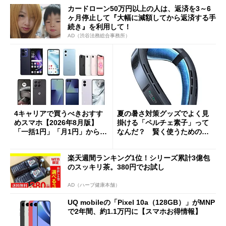
カードローン50万円以上の人は、返済を3～6
ヶ月停止して『大幅に減額してから返済する手
続き』を利用して！
AD（渋谷法務総合事務所）
4キャリアで買うべきおすす
夏の暑さ対策グッズでよく見
めスマホ【2026年8月版】
掛ける「ペルチェ素子」って
「一括1円」「月1円」からお
なんだ？ 賢く使うための注
得なiPhone／Pixel／Galaxy
意点も
まで
楽天週間ランキング1位！シリーズ累計3億包
のスッキリ茶。380円でお試し
AD（ハーブ健康本舗）
UQ mobileの「Pixel 10a（128GB）」がMNP
で2年間、約1.1万円に【スマホお得情報】