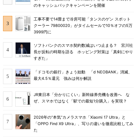
のキャッシュバックキャンペーンを開催
工事不要で14畳まで冷房可能「タンスのゲン スポット
クーラー 79800020」がタイムセールで10％オフの5万
3999円に
ソフトバンクのスマホ契約数減はいつ止まる？ 宮川社
長が反転の時期を語る ホッピング対策は「真剣にやり
すぎた」
「ドコモの銀行」きょう始動 「d NEOBANK」消滅、
最大4.5％還元 強みは何か解説
JR東日本「分かりにくい」新幹線券売機を改善へ な
ぜ、スマホではなく「駅での最短1分購入」を実現？
2026年の“本気”カメラスマホ「Xiaomi 17 Ultra」と
「OPPO Find X9 Ultra」、写りの違いを徹底比較してみ
た