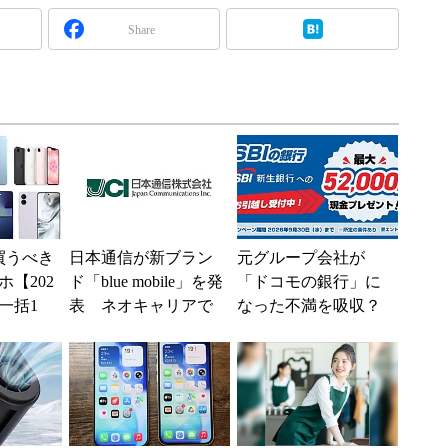
Share
買うべき
日本通信が新ブラン
元グループ会社が
【202
ド「blue mobile」を発
「ドコモの銀行」に
一括1
表 ネオキャリアで
なった不満を吸収？
」からお
自由な通信環境へ
SBI新生銀行が「S
.
BIの銀行」として最
大5....