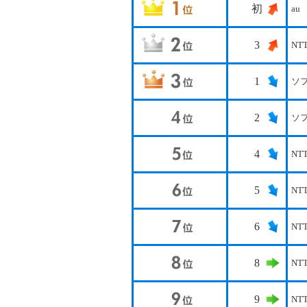
初
au
3
NT
1
ソ
2
ソ
4
NT
5
NT
6
NT
8
NT
9
NT