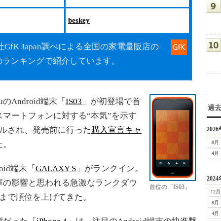
beskey
fK Japan調べによる全国の家電量販店の
のランキングで紹介しています。
ndroid端末「
IS03
」が初登場で首
過
スマートフォンに対する“本気”を示す
ールされ、発売前に行った
購入宣言キャ
2026
た。
8月
4月
oid端末「
GALAXY S
」がランクイン。
2024
庫の影響と思われる急激なランクダウ
首位の「IS03」
12月
にまで順位を上げてきた。
8月
4月