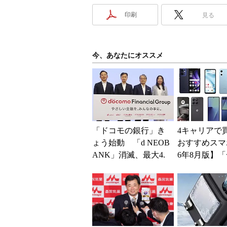
印刷
見る
今、あなたにオススメ
「ドコモの銀行」き
4キャリアで
ょう始動 「d NEOB
おすすめスマホ
ANK」消滅、最大4.
6年8月版】「
5％還元 強みは何か
円」「月1円
解説
得なiPhone／..