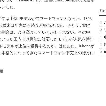
態だった「
iPhone 4
」は、注目のAndroid端末の快進撃
ウンした。
Fee
は上位4モデルがスマートフォンとなった。IS03
droid端末は年内にも続々と発売される。キャリア総合
の割合は、より高まっていくかもしれない。その中
といった国内向け機能に対応したモデルが人気を博す
モデルが上位を獲得するのか。はたまた、iPhoneが
―本格的になってきたスマートフォン下克上の行方に
果