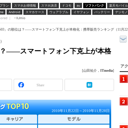
プラン
スマホお得情報
スマホ決済
ドコモ
ソフトバンク
楽天モバイル
au
スマホケース
ウェアラブル
イヤフォン
バッテリー
デジモノ
ne
Android
sored ｜
IIJmio
S03」の順位は？――スマートフォン下克上が本格化：携帯販売ランキング（11月22日～
日）
位は？――スマートフォン下克上が本格
アク
[山田祐介，
ITmedia
]
Share
2010年11月22日～2010年11月28日