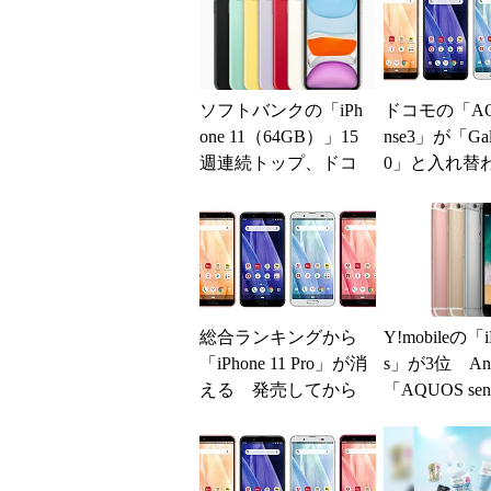
ソフトバンクの「iPh
ドコモの「AQU
one 11（64GB）」15
nse3」が「Gal
週連続トップ、ドコ
0」と入れ替
モの「AQUOS sense
合2位浮上
3...
総合ランキングから
Y!mobileの「i
「iPhone 11 Pro」が消
s」が3位 And
える 発売してから
「AQUOS se
初
「Ga...