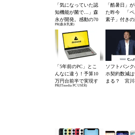
「気になっていた認
「酷暑日」が
知機能が菌で…」森
た昨今 「ペ
永が開発。感動の70
素子」付きの
PR(森永乳業)
代続出
ファンなら乗
る？
「5年前のPC」とこ
ソフトバンク
んなに違う！予算10
ホ契約数減は
万円台前半で実現す
まる？ 宮川
PR(ITmedia PC USER)
る快適PCライフ
反転の時期
ホッピング対
「真剣にやり..