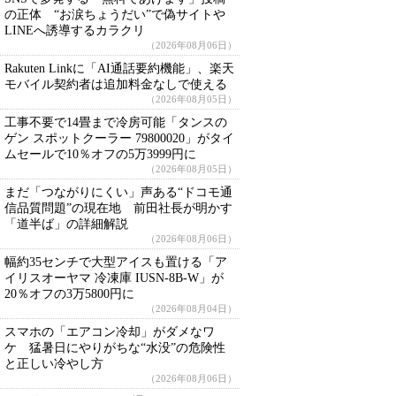
の正体 “お涙ちょうだい”で偽サイトや
LINEへ誘導するカラクリ
（2026年08月06日）
Rakuten Linkに「AI通話要約機能」、楽天
モバイル契約者は追加料金なしで使える
（2026年08月05日）
工事不要で14畳まで冷房可能「タンスの
ゲン スポットクーラー 79800020」がタイ
ムセールで10％オフの5万3999円に
（2026年08月05日）
まだ「つながりにくい」声ある“ドコモ通
信品質問題”の現在地 前田社長が明かす
「道半ば」の詳細解説
（2026年08月06日）
幅約35センチで大型アイスも置ける「ア
イリスオーヤマ 冷凍庫 IUSN-8B-W」が
20％オフの3万5800円に
（2026年08月04日）
スマホの「エアコン冷却」がダメなワ
ケ 猛暑日にやりがちな“水没”の危険性
と正しい冷やし方
（2026年08月06日）