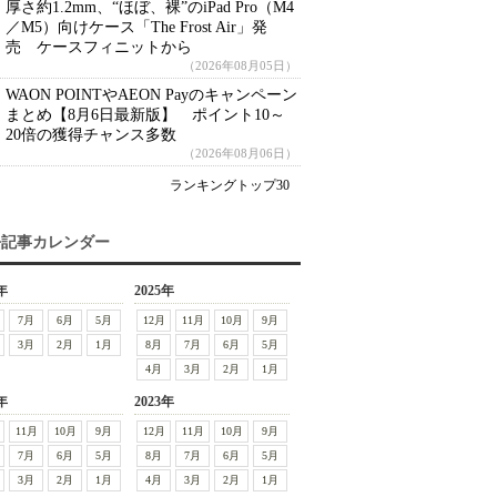
厚さ約1.2mm、“ほぼ、裸”のiPad Pro（M4
／M5）向けケース「The Frost Air」発
売 ケースフィニットから
（2026年08月05日）
WAON POINTやAEON Payのキャンペーン
まとめ【8月6日最新版】 ポイント10～
20倍の獲得チャンス多数
（2026年08月06日）
ランキングトップ30
去記事カレンダー
年
2025年
7月
6月
5月
12月
11月
10月
9月
3月
2月
1月
8月
7月
6月
5月
4月
3月
2月
1月
年
2023年
11月
10月
9月
12月
11月
10月
9月
7月
6月
5月
8月
7月
6月
5月
3月
2月
1月
4月
3月
2月
1月