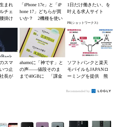
生まれ
「iPhone 17e」と「iP
1日だけ働きたい、を
ルチェ
hone 17」どちらが買
叶える求人サイト
腰掛け
いか？ 2機種を使い
PR(ショットワークス)
り切れ
込んで分かった“スペ
ッ...
のスマ
ahamoに「神です」と
ソフトバンクと楽天
いつ止
の声――値段そのま
モバイルもJAPANロ
社長が
まで40GBに 「課金
ーミングを提供 熊
を語る
されたのかと思っ
本地震の影響で障害
策は
た」と戸惑いも
が続く
Recommended by
.