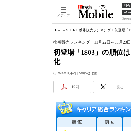
料金
iPho
メディア
Spon
ITmedia Mobile
>
携帯販売ランキング
>
初登場「I
携帯販売ランキング（11月22日～11月28
初登場「IS03」の順
化
2010年12月03日 20時00分 公開
印刷
見る