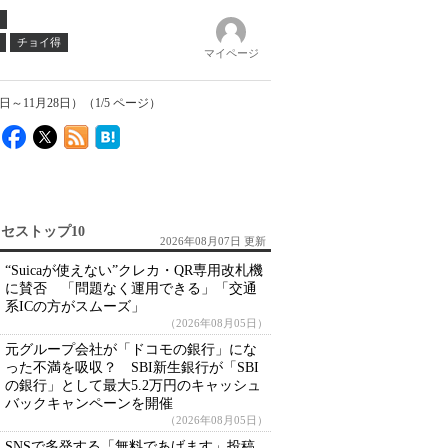
チョイ得
マイページ
11月28日）（1/5 ページ）
セストップ10
2026年08月07日 更新
“Suicaが使えない”クレカ・QR専用改札機
に賛否 「問題なく運用できる」「交通
系ICの方がスムーズ」
（2026年08月05日）
元グループ会社が「ドコモの銀行」にな
った不満を吸収？ SBI新生銀行が「SBI
の銀行」として最大5.2万円のキャッシュ
バックキャンペーンを開催
（2026年08月05日）
SNSで多発する「無料であげます」投稿