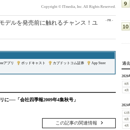
Copyright © ITmedia, Inc. All Rights Reserved.
- PR -
最新モデルを発売前に触れるチャンス！ユ
honeアプリ
|
ポッドキャスト
|
カブドットコム証券
|
App Store
|
過
2026
8月
4月
プリに──「会社四季報2009年4集秋号」
2024
12月
8月
この記事の関連情報
4月