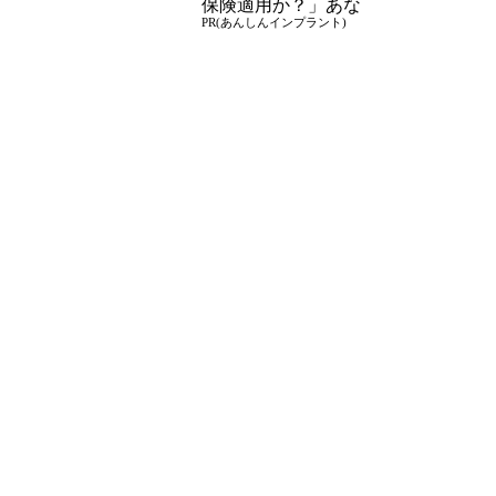
保険適用か？」あな
PR(あんしんインプラント)
たに沿った治療法や
費用を解説