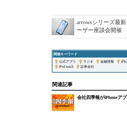
arrowsシリーズ
ーザー座談会開催
関連キーワード
公式アプリ
|
ラジオ
|
金融情報
|
iP
iPod touch
|
証券会社
関連記事
会社四季報がiPhoneア