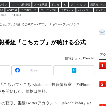
プラン
スマホお得情報
スマホ決済
ドコモ
ソフトバンク
楽天モバイル
au
スマホケース
ウェアラブル
イヤフォン
バッテリー
デジモノ
ne
Android
sored ｜
IIJmio
ちカブ」が聴ける公式iPhoneアプリ：App Town ファイナンス
式情報番組「こちカブ」が聴ける公式
アク
[富永ジュン，
ITmedia
]
Share
ちカブ～こちらkabu.com投資情報室」のiPhone
信を開始した。価格は無料。
、番組Twitterアカウント「@kochikabu」の