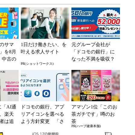
のサマ
1日だけ働きたい、を
元グループ会社が
6」を8月
叶える求人サイト
「ドコモの銀行」に
、中古の
なった不満を吸収？
PR(ショットワークス)
ムがお
SBI新生銀行が「S
BIの銀行」として最
大5....
kに「AI通
ドコモの銀行、アプ
アマゾン1位「このお
、楽天
リアイコンを選べる
茶ガチです」噂のお
者は追
よう方針変更 「さ
茶
PR(ハーブ健康本舗)
使える
まざまなご意見・ご