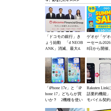
「ドコモの銀行」き
ゲオが「ゲオ
ょう始動 「d NEOB
ーセール202
ANK」消滅、最大4.
8日から開催
5％還元 強みは何か
スマホやゲー
解説
得に
「iPhone 17e」と「iP
Rakuten Lin
hone 17」どちらが買
話要約機能」
いか？ 2機種を使い
モバイル契約
込んで分かった“スペ
加料金なしで