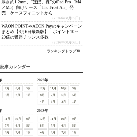
厚さ約1.2mm、“ほぼ、裸”のiPad Pro（M4
／M5）向けケース「The Frost Air」発
売 ケースフィニットから
（2026年08月05日）
WAON POINTやAEON Payのキャンペーン
まとめ【8月6日最新版】 ポイント10～
20倍の獲得チャンス多数
（2026年08月06日）
ランキングトップ30
去記事カレンダー
年
2025年
7月
6月
5月
12月
11月
10月
9月
3月
2月
1月
8月
7月
6月
5月
4月
3月
2月
1月
年
2023年
11月
10月
9月
12月
11月
10月
9月
7月
6月
5月
8月
7月
6月
5月
3月
2月
1月
4月
3月
2月
1月