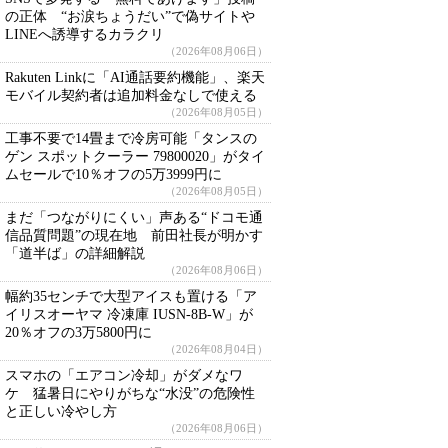
の正体 “お涙ちょうだい”で偽サイトや
LINEへ誘導するカラクリ
（2026年08月06日）
Rakuten Linkに「AI通話要約機能」、楽天
モバイル契約者は追加料金なしで使える
（2026年08月05日）
工事不要で14畳まで冷房可能「タンスの
ゲン スポットクーラー 79800020」がタイ
ムセールで10％オフの5万3999円に
（2026年08月05日）
まだ「つながりにくい」声ある“ドコモ通
信品質問題”の現在地 前田社長が明かす
「道半ば」の詳細解説
（2026年08月06日）
幅約35センチで大型アイスも置ける「ア
イリスオーヤマ 冷凍庫 IUSN-8B-W」が
20％オフの3万5800円に
（2026年08月04日）
スマホの「エアコン冷却」がダメなワ
ケ 猛暑日にやりがちな“水没”の危険性
と正しい冷やし方
（2026年08月06日）