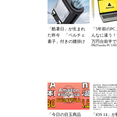
ッ...
「酷暑日」が生まれ
「5年前のPC
た昨今 「ペルチェ
んなに違う！
素子」付きの腰掛け
万円台前半で
PR(ITmedia PC USE
ファンなら乗り切れ
る快適PCラ
る？
「今日の目玉商品
「iOS 14」