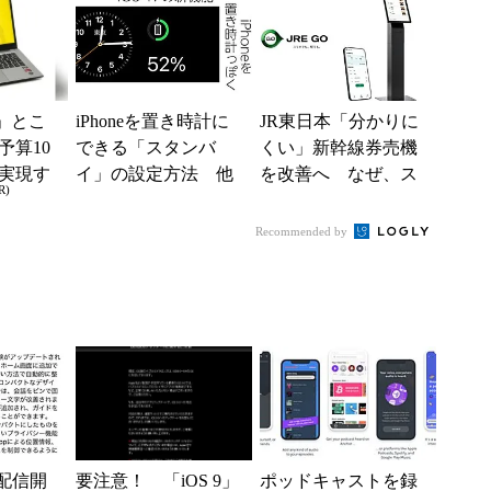
要望を踏まえ」
」とこ
iPhoneを置き時計に
JR東日本「分かりに
予算10
できる「スタンバ
くい」新幹線券売機
実現す
イ」の設定方法 他
を改善へ なぜ、ス
R)
イフ
にどんな情報を表示
マホではなく「駅で
できる？
の最短1分購入」を実
Recommended by
現？
が配信開
要注意！ 「iOS 9」
ポッドキャストを録