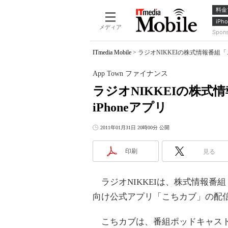
料金
iPho
メディア
Spon
ITmedia Mobile
>
ラジオNIKKEIの株式情報番組「こ
App Town ファイナンス
ラジオNIKKEIの株
iPhoneアプリ
2011年01月31日 20時00分 公開
印刷
見る
ラジオNIKKEIは、株式情報番組「こ
向け公式アプリ「こちカブ」の配
こちカブは、番組ポッドキャストの聴取