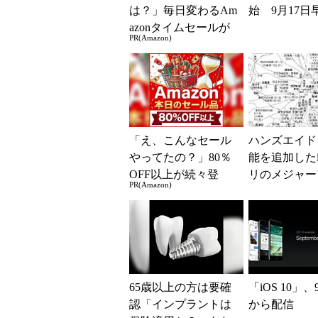
は？」毎日変わるAm
始 9月17日
azonタイムセールが
PR(Amazon)
見逃せない
「え、こんなセール
ハンズエイド
やってたの？」80％
能を追加したi
OFF以上が続々登
リのメジャー
PR(Amazon)
場！Amazonの本気が
デート版「周
凄すぎる
015」をリリ
65歳以上の方は要確
「iOS 10」、
認「インプラントは
から配信