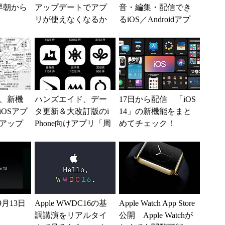
早朝から
アップデートでアプ
音・編集・配信でき
リが使えなくなるか
るiOS／Androidアプ
も？
リ「Anchor 3.0」登場
、新機
ハンズエイド、デー
17日から配信 「iOS
OSアプ
タ更新＆大改訂版のi
14」の新機能をまと
アップ
Phone向けアプリ「周
めてチェック！
波数帳2
波数帳2014」をリリ
ース
ース
9月13日
Apple WWDC16の基
Apple Watch App Store
調講演をリアルタイ
公開 Apple Watchが