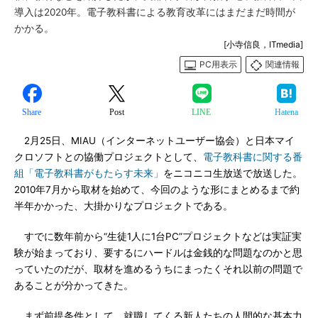
導入は2020年。電子教科書による教育改革にはまだまだ時間が
かかる。
[小寺信良，ITmedia]
PC用表示
関連情報
Share
Post
LINE
Hatena
2月25日、MIAU（インターネットユーザー協会）と日本マイ
クロソフトとの協働プロジェクトとして、
電子教科書に関する番
組「電子教科書がもたらす未来」
をニコニコ生放送で放送した。
2010年7月から取材を始めて、今回のような形にまとめるまで約
半年かかった、大掛かりなプロジェクトである。
すでに数年前から“生徒1人に1台PC”プロジェクトなどは実証実
験が始まっており、要するにハードルは金銭的な問題なのかと思
っていたのだが、取材を進めるうちにまったくそれ以前の問題で
あることが分かってきた。
まず前提条件として、就職してくる新人たちの人間的な基本力