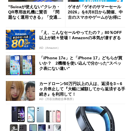
“Suicaが使えない”クレカ・
ゲオが「ゲオのサマーセール
QR専用改札機に賛否 「問
2026」を8月8日から開催、中
題なく運用できる」「交通系I
古のスマホやゲームがお得に
Cの方がスムーズ」
「え、こんなセールやってたの？」80％OFF
以上が続々登場！Amazonの本気が凄すぎる
AD（Amazon）
「iPhone 17e」と「iPhone 17」どちらが買
いか？ 2機種を使い込んで分かった“スペッ
ク表にない違い”
カードローン50万円以上の人は、返済を3～6
ヶ月停止して『大幅に減額してから返済する手
続き』を利用して！
AD（渋谷法務総合事務所）