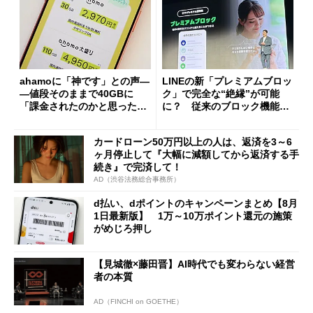
ahamoに「神です」との声―
LINEの新「プレミアムブロッ
―値段そのままで40GBに
ク」で完全な“絶縁”が可能
「課金されたのかと思った」
に？ 従来のブロック機能と
と戸惑いも
の決定的な違い
カードローン50万円以上の人は、返済を3～6
ヶ月停止して『大幅に減額してから返済する手
続き』で完済して！
AD（渋谷法務総合事務所）
d払い、dポイントのキャンペーンまとめ【8月
1日最新版】 1万～10万ポイント還元の施策
がめじろ押し
【見城徹×藤田晋】AI時代でも変わらない経営
者の本質
AD（FINCHI on GOETHE）