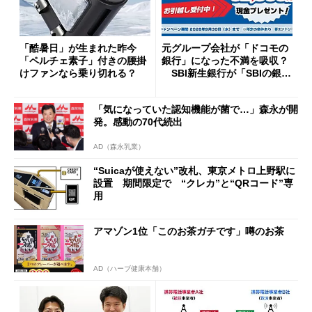
「酷暑日」が生まれた昨今
元グループ会社が「ドコモの
「ペルチェ素子」付きの腰掛
銀行」になった不満を吸収？
けファンなら乗り切れる？
SBI新生銀行が「SBIの銀
行」として最大5.2万円のキャ
ッシュバックキャンペーンを
「気になっていた認知機能が菌で…」森永が開
開催
発。感動の70代続出
AD（森永乳業）
“Suicaが使えない”改札、東京メトロ上野駅に
設置 期間限定で “クレカ”と“QRコード”専
用
アマゾン1位「このお茶ガチです」噂のお茶
AD（ハーブ健康本舗）