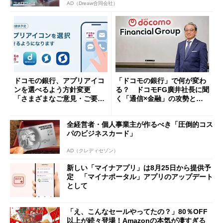
AD（Dreaw合同会社）
ドコモの銀行、アプリアイコ
「ドコモの銀行」で何が変わ
ンを選べるよう方針変更
る？ ドコモFG廣井社長に聞
「さまざまなご意見・ご要望
く「通信×金融」の攻勢とグ
を踏まえ」
ループ戦略
全経営者・個人事業主が作るべき「圧倒的コス
パのビジネスカード」
AD（クレディセゾン）
新しい「マイナアプリ」は8月25日から提供予
定 「マイナポータル」アプリのアップデート
として
「え、こんなセールやってたの？」80％OFF
以上が続々登場！Amazonの本気が凄すぎる