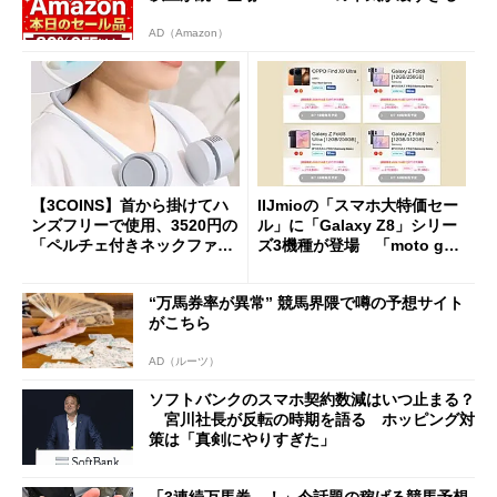
AD（Amazon）
【3COINS】首から掛けてハ
IIJmioの「スマホ大特価セー
ンズフリーで使用、3520円の
ル」に「Galaxy Z8」シリー
「ペルチェ付きネックファ
ズ3機種が登場 「moto g37
ン」
j」や「OPPO Find X9 Ultr
a」も
“万馬券率が異常” 競馬界隈で噂の予想サイト
がこちら
AD（ルーツ）
ソフトバンクのスマホ契約数減はいつ止まる？
宮川社長が反転の時期を語る ホッピング対
策は「真剣にやりすぎた」
「3連続万馬券…！」今話題の稼げる競馬予想