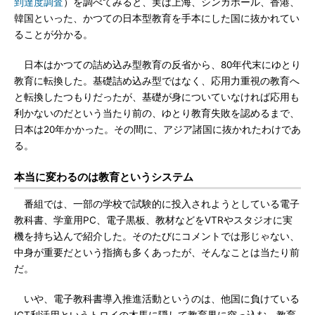
到達度調査
）を調べてみると、実は上海、シンガポール、香港、
韓国といった、かつての日本型教育を手本にした国に抜かれてい
ることが分かる。
日本はかつての詰め込み型教育の反省から、80年代末にゆとり
教育に転換した。基礎詰め込み型ではなく、応用力重視の教育へ
と転換したつもりだったが、基礎が身についていなければ応用も
利かないのだという当たり前の、ゆとり教育失敗を認めるまで、
日本は20年かかった。その間に、アジア諸国に抜かれたわけであ
る。
本当に変わるのは教育というシステム
番組では、一部の学校で試験的に投入されようとしている電子
教科書、学童用PC、電子黒板、教材などをVTRやスタジオに実
機を持ち込んで紹介した。そのたびにコメントでは形じゃない、
中身が重要だという指摘も多くあったが、そんなことは当たり前
だ。
いや、電子教科書導入推進活動というのは、他国に負けている