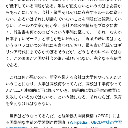
が低下している問題がある。敬語が使えないというのはまあ昔か
らあったにしても、会社・業界それぞれに存在するルールに従わ
ない、あるいはそれに馴染んでいないことを問題だと認識してい
ない、メールの文章が何か変、会社の非公開情報をブログに書
く、報告書も何かのコピペという事態に至って、「あれーなんか
日本まずいぞー？」と誰もが思い始めた。「近頃の若い者は」と
いうセリフはいつの時代にも言われており、最も古い記録ではギ
リシア時代にまでさかのぼるそうだが、どうもそのレベルではな
く、このままだと国や社会の形が滅びかねない、完全なる赤信号
である。
これは何が悪いのか。新卒を迎える会社は大学何やってんだと
いうことになり、大学は高校何やってんだ、高校は中学何やって
んだ……と連鎖的に下に降りていき、結果的に実は子供の教育に
失敗しているのではないか、という話になる。それならば、教育
を変えなければならない。
世界はどうなってるんだ、と経済協力開発機構（OECD）によ
る国際的な生徒の学習到達度調査（
Wikipedia：OECD生徒の学習