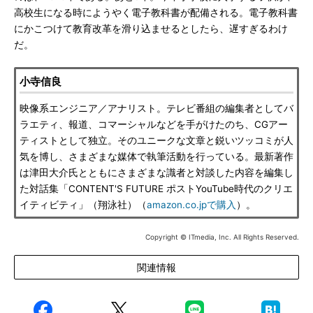
高校生になる時にようやく電子教科書が配備される。電子教科書
にかこつけて教育改革を滑り込ませるとしたら、遅すぎるわけ
だ。
小寺信良
映像系エンジニア／アナリスト。テレビ番組の編集者としてバ
ラエティ、報道、コマーシャルなどを手がけたのち、CGアー
ティストとして独立。そのユニークな文章と鋭いツッコミが人
気を博し、さまざまな媒体で執筆活動を行っている。最新著作
は津田大介氏とともにさまざまな識者と対談した内容を編集し
た対話集「CONTENT'S FUTURE ポストYouTube時代のクリエ
イティビティ」（翔泳社）（
amazon.co.jpで購入
）。
Copyright © ITmedia, Inc. All Rights Reserved.
関連情報