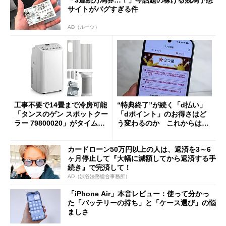
サイトがバグすぎる件
AD（ルーツ）
工事不要で14畳まで冷房可能
“特典終了”が続く「d払い」
「タンスのゲン スポットクー
「dポイント」のお得さはど
ラー 79800020」がタイムセ
う変わるのか これからは
ールで10％オフの5万3999円
「dカード」の利用が得策？
に
カードローン50万円以上の人は、返済を3～6
ヶ月停止して『大幅に減額してから返済する手
続き』で完済して！
AD（渋谷法務総合事務所）
「iPhone Air」本音レビュー：使って分かっ
た「バッテリーの持ち」と「ケース選び」の悩
ましさ