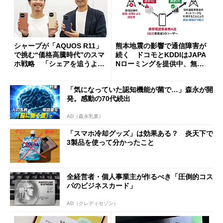
シャープが「AQUOS R11」
熊本地震の影響で通信障害が
で挑む“価格高騰時代”のスマ
続く ドコモとKDDIはJAPA
ホ戦略 「シェアを追うより
Nローミングを提供中、無料
も既存ユーザーを大切に」
Wi-Fi「00000JAPAN」も開
放
「気になっていた認知機能が菌で…」森永が開
発。感動の70代続出
AD（森永乳業）
「スマホ冷却グッズ」は効果ある？ 炎天下で
3製品を使って分かったこと
全経営者・個人事業主が作るべき「圧倒的コス
パのビジネスカード」
AD（クレディセゾン）