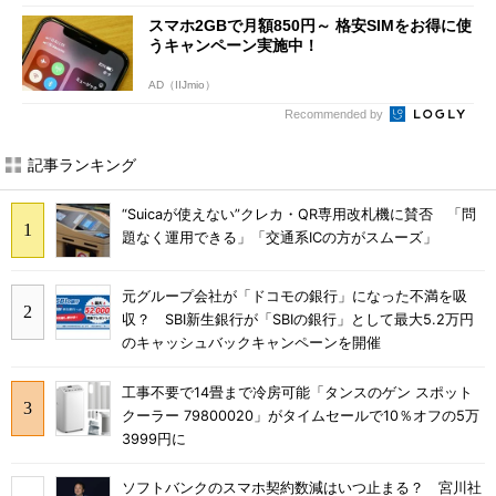
スマホ2GBで月額850円～ 格安SIMをお得に使
うキャンペーン実施中！
AD（IIJmio）
Recommended by
記事ランキング
“Suicaが使えない”クレカ・QR専用改札機に賛否 「問
題なく運用できる」「交通系ICの方がスムーズ」
元グループ会社が「ドコモの銀行」になった不満を吸
収？ SBI新生銀行が「SBIの銀行」として最大5.2万円
のキャッシュバックキャンペーンを開催
工事不要で14畳まで冷房可能「タンスのゲン スポット
クーラー 79800020」がタイムセールで10％オフの5万
3999円に
ソフトバンクのスマホ契約数減はいつ止まる？ 宮川社