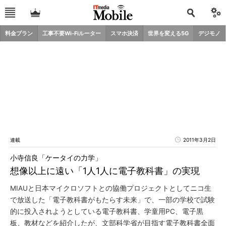
料金プラン
工事不要Wi-Fiルーター
スマホ決済
世界を変える5G
デジモノ
連載
2011年3月2日
小寺信良「ケータイの力学」
想像以上に遠い「1人1人に電子教科書」の実現
MIAUと日本マイクロソフトとの協働プロジェクトとしてニコ生
で放送した「電子教科書がもたらす未来」で、一部の学校で試験
的に投入されようとしている電子教科書、学童用PC、電子黒
板、教材などを紹介したが、文部科学省が目指す電子教科書全面