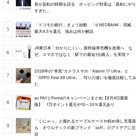
長が反転の時期を語る ホッピング対策は「真剣にやり
すぎた」
「ドコモの銀行」きょう始動 「d NEOBANK」消滅、
最大4.5％還元 強みは何か解説
JR東日本「分かりにくい」新幹線券売機を改善へ な
ぜ、スマホではなく「駅での最短1分購入」を実現？
2026年の“本気”カメラスマホ「Xiaomi 17 Ultra」と
「OPPO Find X9 Ultra」、写りの違いを徹底比較してみ
た
au PAYとPontaのキャンペーンまとめ【8月4日最新
版】 1万ポイント還元や10～20％還元あり
「くにゃっ」と握れるケーブルケースや斜め挿し充電器
も オウルテックの新ブランド「soft」のアイデアに注
目