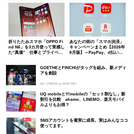
折りたたみスマホ「OPPO Fi
あなたの街の「スマホ決済」
nd N6」を3カ月使って実感し
キャンペーンまとめ【2026年
た“真価” 仕事とプライベー
8月版】～PayPay、d払い、a
トで大活躍
u PAY、楽天ペイ
GOETHEとFINCHIがタッグを組み、新メディ
アを創設
AD（FINCHI on GOETHE）
UQ mobileとY!mobileの「セット割なし」新
割引を比較 ahamo、LINEMO、楽天モバイ
ルよりもお得？
SNSアカウントを着実に成長。実はみんなココ
使ってます。