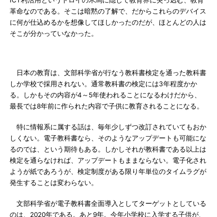
ICT利活用というトロイの木馬に隠して教育界に突っ込む、教育
革命なのである。そこは暗黙の了解で、だからこれらのデバイス
に何が仕込めるかを想像してほしかったのだが、ほとんどの人は
そこが分かっていなかった。
日本の教育は、文部科学省が行なう教科書検定を通った教科書
しか学校で採用されない。通常教科書の検定には3年程度かか
る。しかもその内容が4～5年使われることになるわけだから、
最長では8年前に作られた内容で子供に教育されることになる。
特に情報系に属する話は、毎年少しずつ改訂されていてもおか
しくない。電子教科書なら、そのようなアップデートも可能にな
るのでは、という期待もある。しかしそれが教科書である以上は
検定を通らなければ、アップデートもままならない。電子化され
ようが紙であろうが、検定制度がある限り年単位のタイムラグが
発生することは変わらない。
文部科学省が電子教科書全面導入としてターゲットとしている
のは、2020年である。あと9年。今年小学校に入学する子供が、