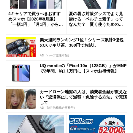
4キャリアで買うべきおすす
夏の暑さ対策グッズでよく見
めスマホ【2026年8月版】
掛ける「ペルチェ素子」って
「一括1円」「月1円」からお
なんだ？ 賢く使うための注
得なiPhone／Pixel／Galaxy
意点も
まで
楽天週間ランキング1位！シリーズ累計3億包
のスッキリ茶。380円でお試し
AD（ハーブ健康本舗）
UQ mobileの「Pixel 10a（128GB）」がMNP
で2年間、約1.1万円に【スマホお得情報】
カードローン地獄の人は、消費者金融が教えな
い『返済停止して減額・免除する方法』で完済
して
AD（渋谷法務総合事務所）