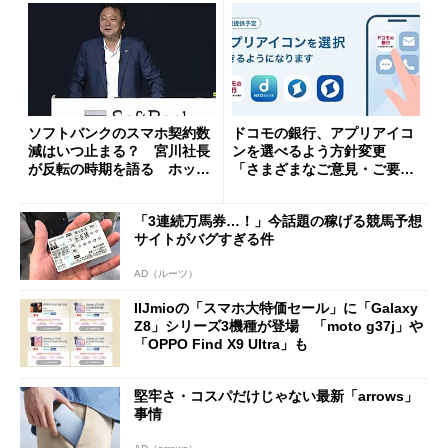
ソフトバンクのスマホ契約数
ドコモの銀行、アプリアイコ
減はいつ止まる？ 宮川社長
ンを選べるよう方針変更
が反転の時期を語る ホッピ
「さまざまなご意見・ご要望
ング対策は「真剣にやりすぎ
を踏まえ」
た」
「3連続万馬券…！」今話題の稼げる競馬予想
サイトがバグすぎる件
AD（ルーツ）
IIJmioの「スマホ大特価セール」に「Galaxy
Z8」シリーズ3機種が登場 「moto g37j」や
「OPPO Find X9 Ultra」も
堅牢さ・コスパだけじゃない最新「arrows」
事情