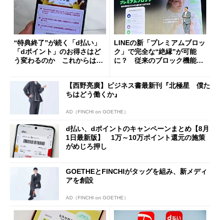
“特典終了”が続く「d払い」
LINEの新「プレミアムブロッ
「dポイント」のお得さはど
ク」で完全な“絶縁”が可能
う変わるのか これからは
に？ 従来のブロック機能と
「dカード」の利用が得策？
の決定的な違い
【西野亮廣】ビジネス書最新刊『北極星 僕た
ちはどう働くか』
AD（FINCHI on GOETHE）
d払い、dポイントのキャンペーンまとめ【8月
1日最新版】 1万～10万ポイント還元の施策
がめじろ押し
GOETHEとFINCHIがタッグを組み、新メディ
アを創設
AD（FINCHI on GOETHE）