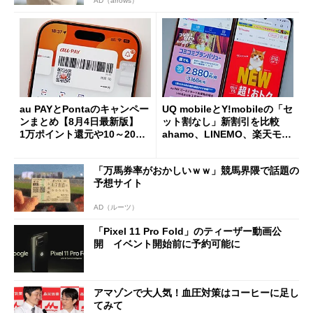
AD（arrows）
au PAYとPontaのキャンペー
UQ mobileとY!mobileの「セ
ンまとめ【8月4日最新版】
ット割なし」新割引を比較
1万ポイント還元や10～20％
ahamo、LINEMO、楽天モバ
還元あり
イルよりもお得？
「万馬券率がおかしいｗｗ」競馬界隈で話題の
予想サイト
AD（ルーツ）
「Pixel 11 Pro Fold」のティーザー動画公
開 イベント開始前に予約可能に
アマゾンで大人気！血圧対策はコーヒーに足し
てみて