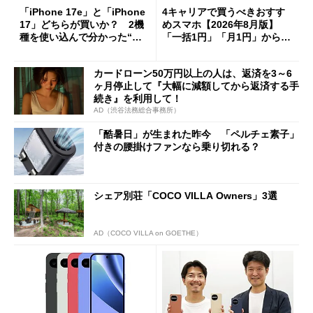
「iPhone 17e」と「iPhone
4キャリアで買うべきおすす
17」どちらが買いか？ 2機
めスマホ【2026年8月版】
種を使い込んで分かった“ス
「一括1円」「月1円」からお
ペック表にない違い”
得なiPhone／Pixel／Galaxy
まで
カードローン50万円以上の人は、返済を3～6
ヶ月停止して『大幅に減額してから返済する手
続き』を利用して！
AD（渋谷法務総合事務所）
「酷暑日」が生まれた昨今 「ペルチェ素子」
付きの腰掛けファンなら乗り切れる？
シェア別荘「COCO VILLA Owners」3選
AD（COCO VILLA on GOETHE）