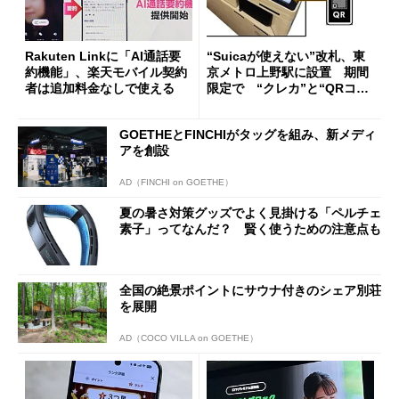
Rakuten Linkに「AI通話要
“Suicaが使えない”改札、東
約機能」、楽天モバイル契約
京メトロ上野駅に設置 期間
者は追加料金なしで使える
限定で “クレカ”と“QRコー
ド”専用
GOETHEとFINCHIがタッグを組み、新メディ
アを創設
AD（FINCHI on GOETHE）
夏の暑さ対策グッズでよく見掛ける「ペルチェ
素子」ってなんだ？ 賢く使うための注意点も
全国の絶景ポイントにサウナ付きのシェア別荘
を展開
AD（COCO VILLA on GOETHE）