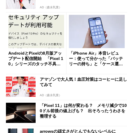
AD（森永乳業）
AndroidとPixelの8月版アッ
「iPhone Air」本音レビュ
プデート配信開始 「Pixel 1
ー：使って分かった「バッテ
0」シリーズのタッチ不具合
リーの持ち」と「ケース選
修正やGPU性能改善なども
び」の悩ましさ
アマゾンで大人気！血圧対策はコーヒーに足し
てみて
AD（森永乳業）
「Pixel 11」は何が変わる？ メモリ減少で10
0ドル前後の値上げも？ 出そろったうわさを
整理する
arrowsの頑丈さがとんでもないレベルに