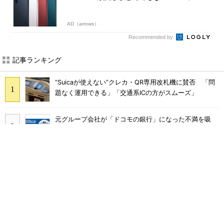
AD（arrows）
Recommended by
記事ランキング
“Suicaが使えない”クレカ・QR専用改札機に賛否 「問
題なく運用できる」「交通系ICの方がスムーズ」
元グループ会社が「ドコモの銀行」になった不満を吸
収？ SBI新生銀行が「SBIの銀行」として最大5.2万円
のキャッシュバックキャンペーンを開催
SNSで多発する「無料であげます」投稿の正体 “お涙
ちょうだい”で偽サイトやLINEへ誘導するカラクリ
Rakuten Linkに「AI通話要約機能」、楽天モバイル契約
者は追加料金なしで使える