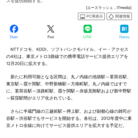
スを提供開始する。
[エースラッシュ，ITmedia]
PC用表示
関連情報
Share
Post
LINE
Hatena
NTTドコモ、KDDI、ソフトバンクモバイル、イー・アクセス
の4社は、東京メトロ3路線での携帯電話サービス提供エリアを
12月20日に拡大する。
新たに利用可能となる区間は、丸ノ内線の池袋駅～茗荷谷駅、
東京駅～霞ケ関駅、中野新橋駅～方南町駅。丸ノ内線ではすで
に、茗荷谷駅～淡路町駅、霞ケ関駅～赤坂見附駅および新中野駅
～荻窪駅間がエリア化されている。
さらに半蔵門線の三越前駅～押上駅、および副都心線の雑司が
谷駅～渋谷駅でもサービスを開始する。各社は、2012年度中に東
京メトロ全線に向けてサービス提供エリアを拡大する予定だ。