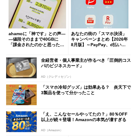
ahamoに「神です」との声―
あなたの街の「スマホ決済」
―値段そのままで40GBに
キャンペーンまとめ【2026年
「課金されたのかと思った」
8月版】～PayPay、d払い、a
と戸惑いも
u PAY、楽天ペイ
全経営者・個人事業主が作るべき「圧倒的コス
パのビジネスカード」
AD（クレディセゾン）
「スマホ冷却グッズ」は効果ある？ 炎天下で
3製品を使って分かったこと
「え、こんなセールやってたの？」80％OFF
以上が続々登場！Amazonの本気が凄すぎる
AD（Amazon）