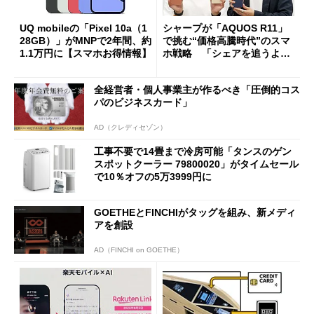
UQ mobileの「Pixel 10a（1
シャープが「AQUOS R11」
28GB）」がMNPで2年間、約
で挑む“価格高騰時代”のスマ
1.1万円に【スマホお得情報】
ホ戦略 「シェアを追うより
も既存ユーザーを大切に」
全経営者・個人事業主が作るべき「圧倒的コス
パのビジネスカード」
AD（クレディセゾン）
工事不要で14畳まで冷房可能「タンスのゲン
スポットクーラー 79800020」がタイムセール
で10％オフの5万3999円に
GOETHEとFINCHIがタッグを組み、新メディ
アを創設
AD（FINCHI on GOETHE）