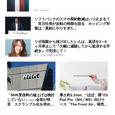
AD（arrows）
ソフトバンクのスマホ契約数減はいつ止まる？
宮川社長が反転の時期を語る ホッピング対
策は「真剣にやりすぎた」
リボ地獄から抜け出したい人は、返済を3～6
ヶ月停止して『大幅に減額してから返済する手
続き』で完済して！
AD（渋谷法務総合事務所）
「NHK受信料の値上げは検討
厚さ約1.2mm、“ほぼ、裸”のi
していない」――会長が明
Pad Pro（M4／M5）向けケ
言 スクランブル化を求める
ース「The Frost Air」発売
声絶えず
ケースフィニットから