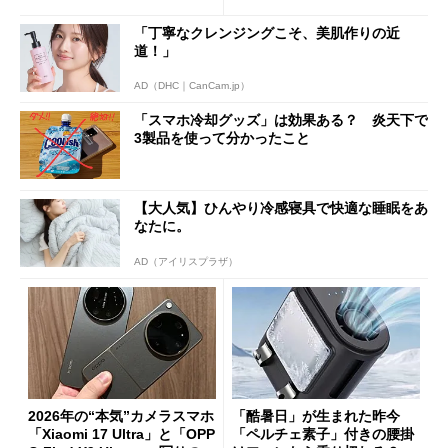
a」も
「丁寧なクレンジングこそ、美肌作りの近
道！」
AD（DHC｜CanCam.jp）
「スマホ冷却グッズ」は効果ある？ 炎天下で
3製品を使って分かったこと
【大人気】ひんやり冷感寝具で快適な睡眠をあ
なたに。
AD（アイリスプラザ）
2026年の“本気”カメラスマホ
「酷暑日」が生まれた昨今
「Xiaomi 17 Ultra」と「OPP
「ペルチェ素子」付きの腰掛