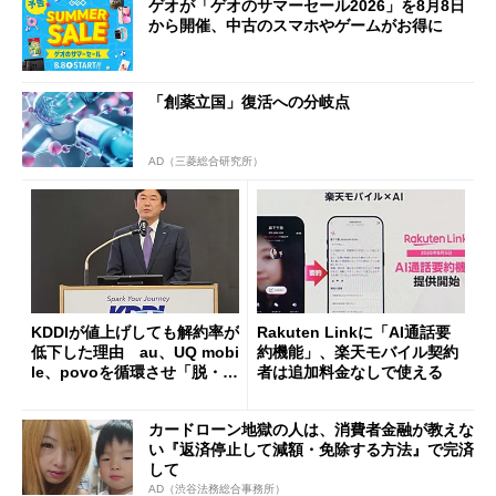
ゲオが「ゲオのサマーセール2026」を8月8日
から開催、中古のスマホやゲームがお得に
「創薬立国」復活への分岐点
AD（三菱総合研究所）
KDDIが値上げしても解約率が
Rakuten Linkに「AI通話要
低下した理由 au、UQ mobi
約機能」、楽天モバイル契約
le、povoを循環させ「脱・販
者は追加料金なしで使える
促費競争」へ
カードローン地獄の人は、消費者金融が教えな
い『返済停止して減額・免除する方法』で完済
して
AD（渋谷法務総合事務所）