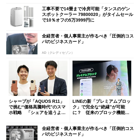
工事不要で14畳まで冷房可能「タンスのゲン
スポットクーラー 79800020」がタイムセール
で10％オフの5万3999円に
全経営者・個人事業主が作るべき「圧倒的コス
パのビジネスカード」
AD（クレディセゾン）
シャープが「AQUOS R11」
LINEの新「プレミアムブロッ
で挑む“価格高騰時代”のスマ
ク」で完全な“絶縁”が可能
ホ戦略 「シェアを追うより
に？ 従来のブロック機能と
も既存ユーザーを大切に」
の決定的な違い
全経営者・個人事業主が作るべき「圧倒的コス
パのビジネスカード」