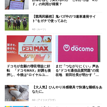
ド」の利用が得策？
【競馬民騒然】鬼バズ中の“3連単連発サイ
ト”をガチで使ってみた
AD（ルーツ）
ドコモが念願の増収増益に好
まだ「つながりにくい」声あ
転 「ドコモMAX」好調も後
る“ドコモ通信品質問題”の現
押し、今後は“ロイヤルユー
在地 前田社長が明かす「道
ザー”を重視
半ば」の詳細解説
【大人気】ひんやり冷感寝具で快適な睡眠をあ
なたに。
AD（アイリスプラザ）