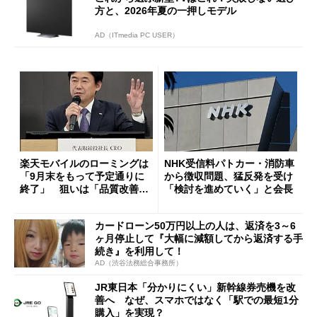
方と、2026年夏の一押しモデル
AD（ITmedia PC USER）
楽天モバイルのローミングは
NHK受信料パトカー・消防車
「9月末をもって予定通りに
から徴収問題、猛反発を受け
終了」 狙いは「品質改善」
「検討を進めていく」と会長
ただし「ルーラル限定で期
限を切った新契約」の可能性
カードローン50万円以上の人は、返済を3～6
も
ヶ月停止して『大幅に減額してから返済する手
続き』を利用して！
AD（渋谷法務総合事務所）
JR東日本「分かりにくい」新幹線券売機を改
善へ なぜ、スマホではなく「駅での最短1分
購入」を実現？