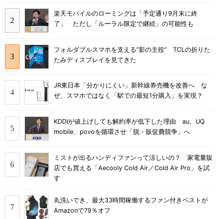
楽天モバイルのローミングは「予定通り9月末に終
了」 ただし「ルーラル限定で継続」の可能性も
フォルダブルスマホを支える“影の主役” TCLの折りた
たみディスプレイを見てきた
JR東日本「分かりにくい」新幹線券売機を改善へ な
ぜ、スマホではなく「駅での最短1分購入」を実現？
KDDIが値上げしても解約率が低下した理由 au、UQ
mobile、povoを循環させ「脱・販促費競争」へ
ミストが出るハンディファンって涼しいの？ 家電量販
店でも買える「Aecooly Cold Air／Cold Air Pro」を試
す
丸洗いでき、最大33時間稼働するファン付きベストが
Amazonで79％オフ