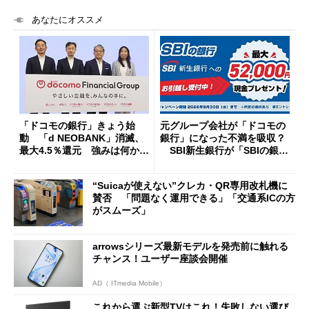
あなたにオススメ
「ドコモの銀行」きょう始
元グループ会社が「ドコモの
動 「d NEOBANK」消滅、
銀行」になった不満を吸収？
最大4.5％還元 強みは何か解
SBI新生銀行が「SBIの銀
説
行」として最大5.2万円のキャ
ッシュバックキャンペーンを
“Suicaが使えない”クレカ・QR専用改札機に
開催
賛否 「問題なく運用できる」「交通系ICの方
がスムーズ」
arrowsシリーズ最新モデルを発売前に触れる
チャンス！ユーザー座談会開催
AD（ ITmedia Mobile）
これから選ぶ新型TVはこれ！失敗しない選び