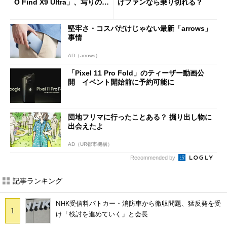
O Find X9 Ultra」、写りの違
けファンなら乗り切れる？
いを徹底比較してみた
堅牢さ・コスパだけじゃない最新「arrows」
事情
AD（arrows）
「Pixel 11 Pro Fold」のティーザー動画公
開 イベント開始前に予約可能に
団地フリマに行ったことある？ 掘り出し物に
出会えたよ
AD（UR都市機構）
Recommended by
記事ランキング
NHK受信料パトカー・消防車から徴収問題、猛反発を受
け「検討を進めていく」と会長