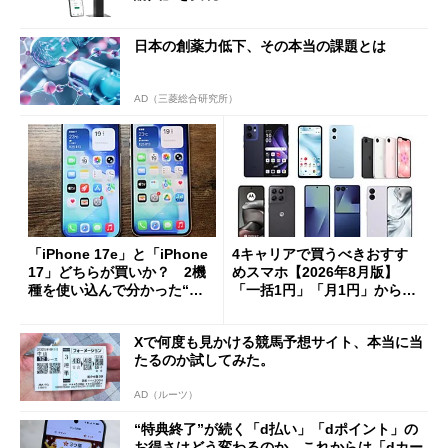
日本の創薬力低下、その本当の課題とは
AD（三菱総合研究所）
「iPhone 17e」と「iPhone
4キャリアで買うべきおすす
17」どちらが買いか？ 2機
めスマホ【2026年8月版】
種を使い込んで分かった“ス
「一括1円」「月1円」からお
ペック表にない違い”
得なiPhone／Pixel／Galaxy
まで
Xで何度も見かける競馬予想サイト、本当に当
たるのか試してみた。
AD（ルーツ）
“特典終了”が続く「d払い」「dポイント」の
お得さはどう変わるのか これからは「dカー