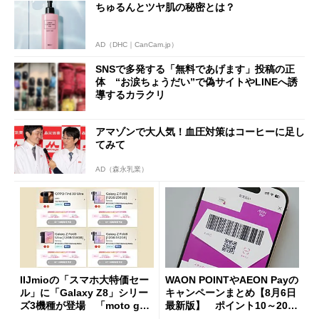
ちゅるんとツヤ肌の秘密とは？
AD（DHC｜CanCam.jp）
SNSで多発する「無料であげます」投稿の正
体 “お涙ちょうだい”で偽サイトやLINEへ誘
導するカラクリ
アマゾンで大人気！血圧対策はコーヒーに足し
てみて
AD（森永乳業）
IIJmioの「スマホ大特価セー
WAON POINTやAEON Payの
ル」に「Galaxy Z8」シリー
キャンペーンまとめ【8月6日
ズ3機種が登場 「moto g37
最新版】 ポイント10～20倍
j」や「OPPO Find X9 Ultr
の獲得チャンス多数