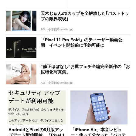
還元あり
イルよりもお得？
天木じゅんのIカップを全解放した｢バストトッ
プの限界表現｣
AD（小学館Gravidia.jp）
「Pixel 11 Pro Fold」のティーザー動画公
開 イベント開始前に予約可能に
“修正ほぼなし”お尻フェチ全編完全新作の「お
尻特化写真集」
AD（小学館Gravidia.jp）
AndroidとPixelの8月版アッ
「iPhone Air」本音レビュ
プデート配信開始 「Pixel 1
ー：使って分かった「バッテ