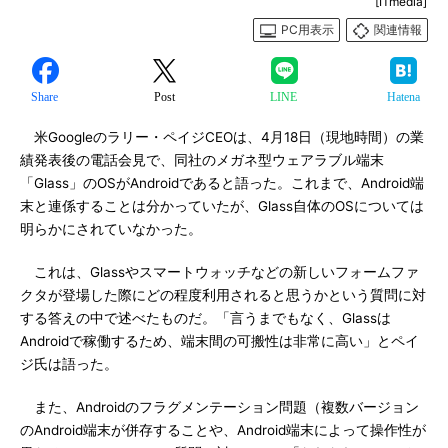
[ITmedia]
PC用表示
関連情報
Share
Post
LINE
Hatena
米Googleのラリー・ペイジCEOは、4月18日（現地時間）の業
績発表後の電話会見で、同社のメガネ型ウェアラブル端末
「Glass」のOSがAndroidであると語った。これまで、Android端
末と連係することは分かっていたが、Glass自体のOSについては
明らかにされていなかった。
これは、Glassやスマートウォッチなどの新しいフォームファ
クタが登場した際にどの程度利用されると思うかという質問に対
する答えの中で述べたものだ。「言うまでもなく、Glassは
Androidで稼働するため、端末間の可搬性は非常に高い」とペイ
ジ氏は語った。
また、Androidのフラグメンテーション問題（複数バージョン
のAndroid端末が併存することや、Android端末によって操作性が