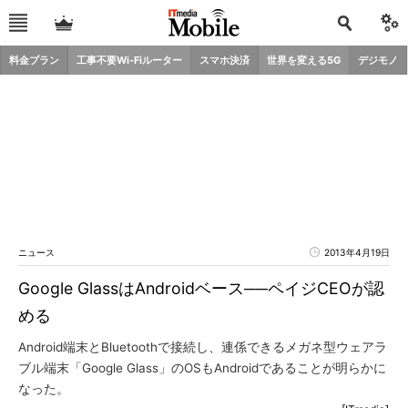
料金プラン
工事不要Wi-Fiルーター
スマホ決済
世界を変える5G
デジモノ
ニュース
2013年4月19日
Google GlassはAndroidベース──ペイジCEOが認
める
Android端末とBluetoothで接続し、連係できるメガネ型ウェアラ
ブル端末「Google Glass」のOSもAndroidであることが明らかに
なった。