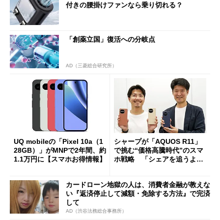
付きの腰掛けファンなら乗り切れる？
「創薬立国」復活への分岐点
AD（三菱総合研究所）
UQ mobileの「Pixel 10a（1
シャープが「AQUOS R11」
28GB）」がMNPで2年間、約
で挑む“価格高騰時代”のスマ
1.1万円に【スマホお得情報】
ホ戦略 「シェアを追うより
も既存ユーザーを大切に」
カードローン地獄の人は、消費者金融が教えな
い『返済停止して減額・免除する方法』で完済
して
AD（渋谷法務総合事務所）