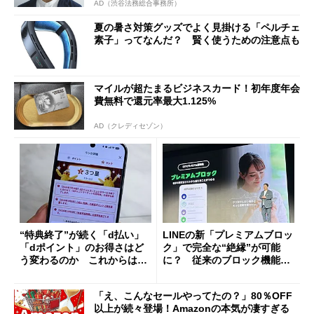
AD（渋谷法務総合事務所）
夏の暑さ対策グッズでよく見掛ける「ペルチェ
素子」ってなんだ？ 賢く使うための注意点も
マイルが超たまるビジネスカード！初年度年会
費無料で還元率最大1.125%
AD（クレディセゾン）
“特典終了”が続く「d払い」
LINEの新「プレミアムブロッ
「dポイント」のお得さはど
ク」で完全な“絶縁”が可能
う変わるのか これからは
に？ 従来のブロック機能と
「dカード」の利用が得策？
の決定的な違い
「え、こんなセールやってたの？」80％OFF
以上が続々登場！Amazonの本気が凄すぎる