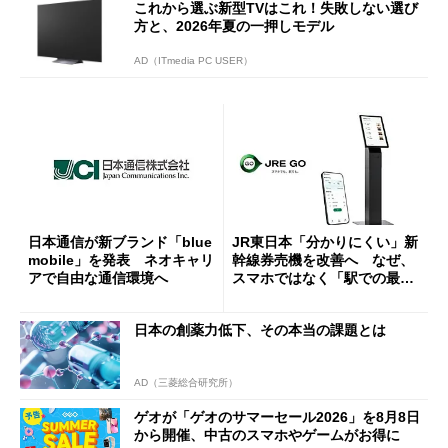
これから選ぶ新型TVはこれ！失敗しない選び
方と、2026年夏の一押しモデル
AD（ITmedia PC USER）
日本通信が新ブランド「blue
JR東日本「分かりにくい」新
mobile」を発表 ネオキャリ
幹線券売機を改善へ なぜ、
アで自由な通信環境へ
スマホではなく「駅での最短
1分購入」を実現？
日本の創薬力低下、その本当の課題とは
AD（三菱総合研究所）
ゲオが「ゲオのサマーセール2026」を8月8日
から開催、中古のスマホやゲームがお得に