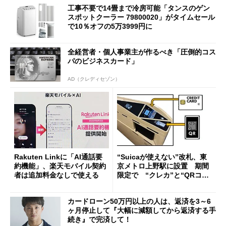
工事不要で14畳まで冷房可能「タンスのゲン
スポットクーラー 79800020」がタイムセール
で10％オフの5万3999円に
全経営者・個人事業主が作るべき「圧倒的コス
パのビジネスカード」
AD（クレディセゾン）
Rakuten Linkに「AI通話要
“Suicaが使えない”改札、東
約機能」、楽天モバイル契約
京メトロ上野駅に設置 期間
者は追加料金なしで使える
限定で “クレカ”と“QRコー
ド”専用
カードローン50万円以上の人は、返済を3～6
ヶ月停止して『大幅に減額してから返済する手
続き』で完済して！