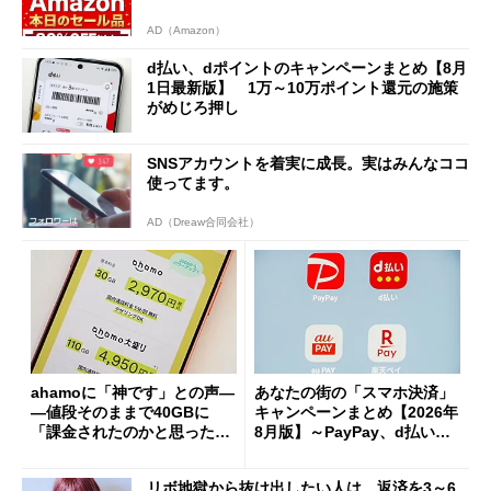
AD（Amazon）
d払い、dポイントのキャンペーンまとめ【8月
1日最新版】 1万～10万ポイント還元の施策
がめじろ押し
SNSアカウントを着実に成長。実はみんなココ
使ってます。
AD（Dreaw合同会社）
ahamoに「神です」との声―
あなたの街の「スマホ決済」
―値段そのままで40GBに
キャンペーンまとめ【2026年
「課金されたのかと思った」
8月版】～PayPay、d払い、a
と戸惑いも
u PAY、楽天ペイ
リボ地獄から抜け出したい人は、返済を3～6