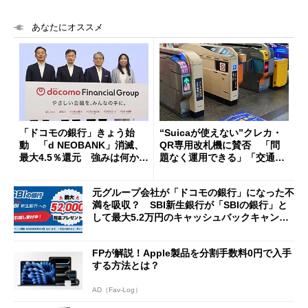
あなたにオススメ
「ドコモの銀行」きょう始
“Suicaが使えない”クレカ・
動 「d NEOBANK」消滅、
QR専用改札機に賛否 「問
最大4.5％還元 強みは何か解
題なく運用できる」「交通系I
説
Cの方がスムーズ」
元グループ会社が「ドコモの銀行」になった不
満を吸収？ SBI新生銀行が「SBIの銀行」と
して最大5.2万円のキャッシュバックキャンペ
ーンを開催
FPが解説！Apple製品を分割手数料0円で入手
する方法とは？
AD（Fav-Log）