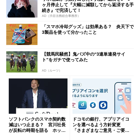
ヶ月停止して『大幅に減額してから返済する手
続き』で完済して！
AD（渋谷法務総合事務所）
「スマホ冷却グッズ」は効果ある？ 炎天下で
3製品を使って分かったこと
【競馬民騒然】鬼バズ中の“3連単連発サイ
ト”をガチで使ってみた
AD（ルーツ）
ソフトバンクのスマホ契約数
ドコモの銀行、アプリアイコ
減はいつ止まる？ 宮川社長
ンを選べるよう方針変更
が反転の時期を語る ホッピ
「さまざまなご意見・ご要望
ング対策は「真剣にやりすぎ
を踏まえ」