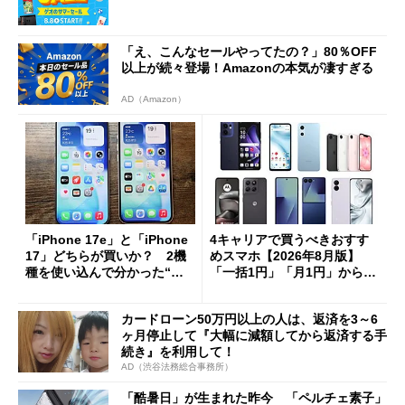
「え、こんなセールやってたの？」80％OFF
以上が続々登場！Amazonの本気が凄すぎる
AD（Amazon）
「iPhone 17e」と「iPhone
4キャリアで買うべきおすす
17」どちらが買いか？ 2機
めスマホ【2026年8月版】
種を使い込んで分かった“ス
「一括1円」「月1円」からお
ペック表にない違い”
得なiPhone／Pixel／Galaxy
まで
カードローン50万円以上の人は、返済を3～6
ヶ月停止して『大幅に減額してから返済する手
続き』を利用して！
AD（渋谷法務総合事務所）
「酷暑日」が生まれた昨今 「ペルチェ素子」