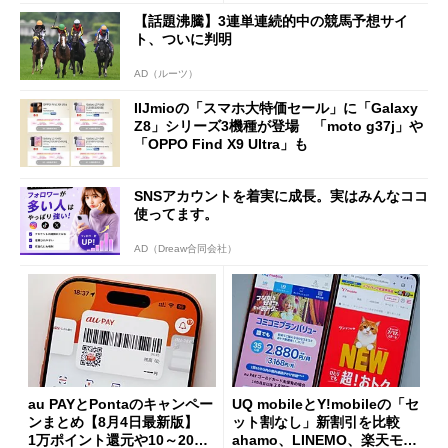
た」
【話題沸騰】3連単連続的中の競馬予想サイ
ト、ついに判明
AD（ルーツ）
IIJmioの「スマホ大特価セール」に「Galaxy
Z8」シリーズ3機種が登場 「moto g37j」や
「OPPO Find X9 Ultra」も
SNSアカウントを着実に成長。実はみんなココ
使ってます。
AD（Dreaw合同会社）
au PAYとPontaのキャンペー
UQ mobileとY!mobileの「セ
ンまとめ【8月4日最新版】
ット割なし」新割引を比較
1万ポイント還元や10～20％
ahamo、LINEMO、楽天モバ