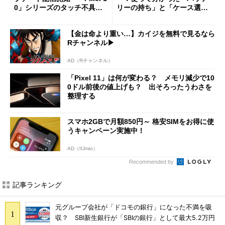
0」シリーズのタッチ不具合
リーの持ち」と「ケース選
修正やGPU性能改善なども
び」の悩ましさ
【金は命より重い…】カイジを無料で見るなら
Rチャンネル▶︎
AD（Rチャンネル）
「Pixel 11」は何が変わる？ メモリ減少で10
0ドル前後の値上げも？ 出そろったうわさを
整理する
スマホ2GBで月額850円～ 格安SIMをお得に使
うキャンペーン実施中！
AD（IIJmio）
Recommended by
記事ランキング
元グループ会社が「ドコモの銀行」になった不満を吸
収？ SBI新生銀行が「SBIの銀行」として最大5.2万円