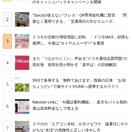
のキャッシュバックキャンペーンを開催
“Suicaが使えない”クレカ・QR専用改札機に賛否 「問
題なく運用できる」「交通系ICの方がスムーズ」
ドコモが念願の増収増益に好転 「ドコモMAX」好調も
後押し、今後は“ロイヤルユーザー”を重視
まだ「つながりにくい」声ある“ドコモ通信品質問題”の
現在地 前田社長が明かす「道半ば」の詳細解説
SNSで多発する「無料であげます」投稿の正体 “お涙
ちょうだい”で偽サイトやLINEへ誘導するカラクリ
Rakuten Linkに「AI通話要約機能」、楽天モバイル契約
者は追加料金なしで使える
スマホの「エアコン冷却」がダメなワケ 猛暑日にやり
がちな“水没”の危険性と正しい冷やし方