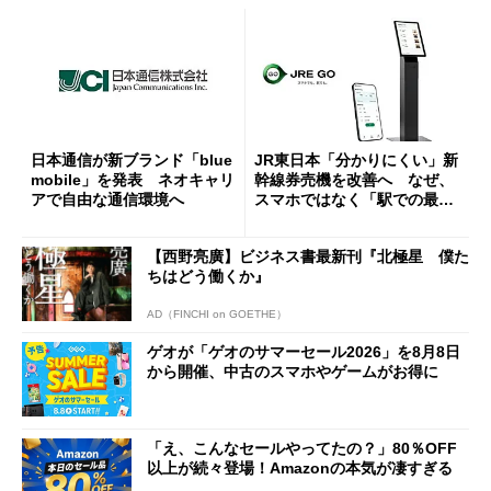
日本通信が新ブランド「blue
JR東日本「分かりにくい」新
mobile」を発表 ネオキャリ
幹線券売機を改善へ なぜ、
アで自由な通信環境へ
スマホではなく「駅での最短
1分購入」を実現？
【西野亮廣】ビジネス書最新刊『北極星 僕た
ちはどう働くか』
AD（FINCHI on GOETHE）
ゲオが「ゲオのサマーセール2026」を8月8日
から開催、中古のスマホやゲームがお得に
「え、こんなセールやってたの？」80％OFF
以上が続々登場！Amazonの本気が凄すぎる