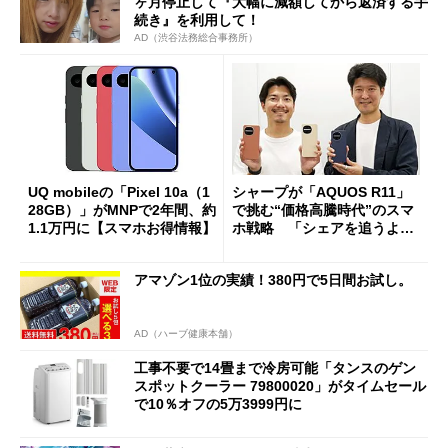
ヶ月停止して『大幅に減額してから返済する手
続き』を利用して！
AD（渋谷法務総合事務所）
UQ mobileの「Pixel 10a（1
シャープが「AQUOS R11」
28GB）」がMNPで2年間、約
で挑む“価格高騰時代”のスマ
1.1万円に【スマホお得情報】
ホ戦略 「シェアを追うより
も既存ユーザーを大切に」
アマゾン1位の実績！380円で5日間お試し。
AD（ハーブ健康本舗）
工事不要で14畳まで冷房可能「タンスのゲン
スポットクーラー 79800020」がタイムセール
で10％オフの5万3999円に