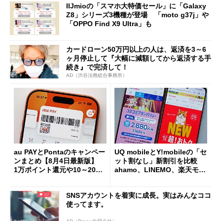
IIJmioの「スマホ大特価セール」に「Galaxy
Z8」シリーズ3機種が登場 「moto g37j」や
「OPPO Find X9 Ultra」も
カードローン50万円以上の人は、返済を3～6
ヶ月停止して『大幅に減額してから返済する手
続き』で完済して！
AD（渋谷法務総合事務所）
au PAYとPontaのキャンペー
UQ mobileとY!mobileの「セ
ンまとめ【8月4日最新版】
ット割なし」新割引を比較
1万ポイント還元や10～20％
ahamo、LINEMO、楽天モバ
還元あり
イルよりもお得？
SNSアカウントを着実に成長。実はみんなココ
使ってます。