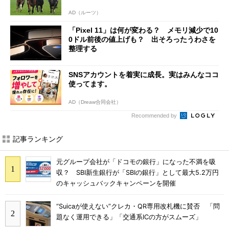
AD（ルーツ）
「Pixel 11」は何が変わる？ メモリ減少で10
0ドル前後の値上げも？ 出そろったうわさを
整理する
SNSアカウントを着実に成長。実はみんなココ
使ってます。
AD（Dreaw合同会社）
Recommended by
記事ランキング
元グループ会社が「ドコモの銀行」になった不満を吸
収？ SBI新生銀行が「SBIの銀行」として最大5.2万円
のキャッシュバックキャンペーンを開催
“Suicaが使えない”クレカ・QR専用改札機に賛否 「問
題なく運用できる」「交通系ICの方がスムーズ」