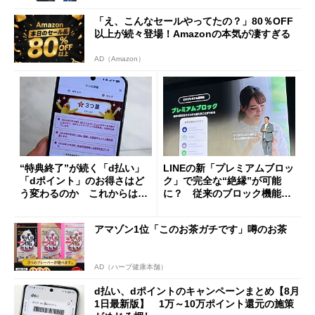
「え、こんなセールやってたの？」80％OFF
以上が続々登場！Amazonの本気が凄すぎる
AD（Amazon）
“特典終了”が続く「d払い」
LINEの新「プレミアムブロッ
「dポイント」のお得さはど
ク」で完全な“絶縁”が可能
う変わるのか これからは
に？ 従来のブロック機能と
「dカード」の利用が得策？
の決定的な違い
アマゾン1位「このお茶ガチです」噂のお茶
AD（ハーブ健康本舗）
d払い、dポイントのキャンペーンまとめ【8月
1日最新版】 1万～10万ポイント還元の施策