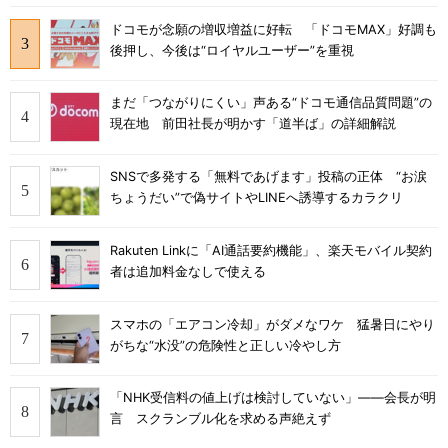
ドコモが念願の増収増益に好転 「ドコモMAX」好調も
後押し、今後は“ロイヤルユーザー”を重視
まだ「つながりにくい」声ある“ドコモ通信品質問題”の
現在地 前田社長が明かす「道半ば」の詳細解説
SNSで多発する「無料であげます」投稿の正体 “お涙
ちょうだい”で偽サイトやLINEへ誘導するカラクリ
Rakuten Linkに「AI通話要約機能」、楽天モバイル契約
者は追加料金なしで使える
スマホの「エアコン冷却」がダメなワケ 猛暑日にやり
がちな“水没”の危険性と正しい冷やし方
「NHK受信料の値上げは検討していない」――会長が明
言 スクランブル化を求める声絶えず