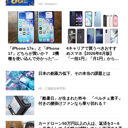
AD（Amazon）
「iPhone 17e」と「iPhone
4キャリアで買うべきおすす
17」どちらが買いか？ 2機
めスマホ【2026年8月版】
種を使い込んで分かった“ス
「一括1円」「月1円」からお
ペック表にない違い”
得なiPhone／Pixel／Galaxy
まで
日本の創薬力低下、その本当の課題とは
AD（三菱総合研究所）
「酷暑日」が生まれた昨今 「ペルチェ素子」
付きの腰掛けファンなら乗り切れる？
カードローン50万円以上の人は、返済を3～6