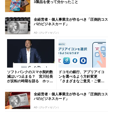
3製品を使って分かったこと
全経営者・個人事業主が作るべき「圧倒的コス
パのビジネスカード」
AD（クレディセゾン）
ソフトバンクのスマホ契約数
ドコモの銀行、アプリアイコ
減はいつ止まる？ 宮川社長
ンを選べるよう方針変更
が反転の時期を語る ホッピ
「さまざまなご意見・ご要望
ング対策は「真剣にやりすぎ
を踏まえ」
た」
全経営者・個人事業主が作るべき「圧倒的コス
パのビジネスカード」
AD（クレディセゾン）