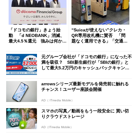
「ドコモの銀行」きょう始
“Suicaが使えない”クレカ・
動 「d NEOBANK」消滅、
QR専用改札機に賛否 「問
最大4.5％還元 強みは何か解
題なく運用できる」「交通系I
説
Cの方がスムーズ」
元グループ会社が「ドコモの銀行」になった不
満を吸収？ SBI新生銀行が「SBIの銀行」と
して最大5.2万円のキャッシュバックキャンペ
ーンを開催
arrowsシリーズ最新モデルを発売前に触れる
チャンス！ユーザー座談会開催
AD（ ITmedia Mobile）
スマホの写真／動画をもう一段安全に 買い切
りクラウドストレージ
AD（ITmedia Mobile）