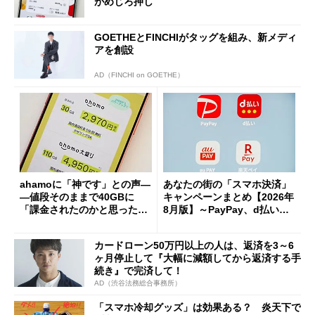
がめじろ押し
GOETHEとFINCHIがタッグを組み、新メディ
アを創設
AD（FINCHI on GOETHE）
ahamoに「神です」との声―
あなたの街の「スマホ決済」
―値段そのままで40GBに
キャンペーンまとめ【2026年
「課金されたのかと思った」
8月版】～PayPay、d払い、a
と戸惑いも
u PAY、楽天ペイ
カードローン50万円以上の人は、返済を3～6
ヶ月停止して『大幅に減額してから返済する手
続き』で完済して！
AD（渋谷法務総合事務所）
「スマホ冷却グッズ」は効果ある？ 炎天下で