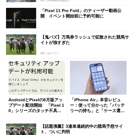
AD（Dreaw合同会社）
「Pixel 11 Pro Fold」のティーザー動画公
開 イベント開始前に予約可能に
【鬼バズ】万馬券ラッシュで拡散された競馬サ
イトが強すぎた
AD（ルーツ）
AndroidとPixelの8月版アッ
「iPhone Air」本音レビュ
プデート配信開始 「Pixel 1
ー：使って分かった「バッテ
0」シリーズのタッチ不具合
リーの持ち」と「ケース選
修正やGPU性能改善なども
び」の悩ましさ
【話題沸騰】3連単連続的中の競馬予想サイ
ト、ついに判明