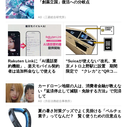
「創薬立国」復活への分岐点
AD（三菱総合研究所）
Rakuten Linkに「AI通話要
“Suicaが使えない”改札、東
約機能」、楽天モバイル契約
京メトロ上野駅に設置 期間
者は追加料金なしで使える
限定で “クレカ”と“QRコー
ド”専用
カードローン地獄の人は、消費者金融が教えな
い『返済停止して減額・免除する方法』で完済
して
AD（渋谷法務総合事務所）
夏の暑さ対策グッズでよく見掛ける「ペルチェ
素子」ってなんだ？ 賢く使うための注意点も