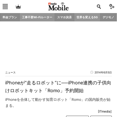
料金プラン
工事不要Wi-Fiルーター
スマホ決済
世界を変える5G
デジモノ
ニュース
2014年6月5日
iPhoneが“走るロボット”に──iPhone連携の子供向
けロボットキット「Romo」予約開始
iPhoneを合体して動かす知育ロボット「Romo」の国内販売が始
まる。
[ITmedia]