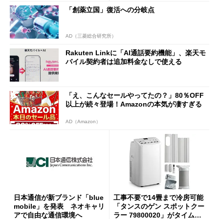
「創薬立国」復活への分岐点
AD（三菱総合研究所）
Rakuten Linkに「AI通話要約機能」、楽天モ
バイル契約者は追加料金なしで使える
「え、こんなセールやってたの？」80％OFF
以上が続々登場！Amazonの本気が凄すぎる
AD（Amazon）
日本通信が新ブランド「blue
工事不要で14畳まで冷房可能
mobile」を発表 ネオキャリ
「タンスのゲン スポットクー
アで自由な通信環境へ
ラー 79800020」がタイムセ