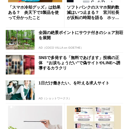
「スマホ冷却グッズ」は効果
ソフトバンクのスマホ契約数
ある？ 炎天下で3製品を使
減はいつ止まる？ 宮川社長
って分かったこと
が反転の時期を語る ホッピ
ング対策は「真剣にやりすぎ
た」
全国の絶景ポイントにサウナ付きのシェア別荘
を展開
AD（COCO VILLA on GOETHE）
SNSで多発する「無料であげます」投稿の正
体 “お涙ちょうだい”で偽サイトやLINEへ誘
導するカラクリ
1日だけ働きたい、を叶える求人サイト
AD（ショットワークス）