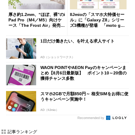
厚さ約1.2mm、“ほぼ、裸”のi
IIJmioの「スマホ大特価セー
Pad Pro（M4／M5）向けケ
ル」に「Galaxy Z8」シリー
ース「The Frost Air」発売
ズ3機種が登場 「moto g37
ケースフィニットから
j」や「OPPO Find X9 Ultr
a」も
1日だけ働きたい、を叶える求人サイト
AD（ショットワークス）
WAON POINTやAEON Payのキャンペーンま
とめ【8月6日最新版】 ポイント10～20倍の
獲得チャンス多数
スマホ2GBで月額850円～ 格安SIMをお得に使
うキャンペーン実施中！
AD（IIJmio）
Recommended by
記事ランキング