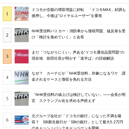
ドコモが念願の増収増益に好転 「ドコモMAX」好調も
後押し、今後は“ロイヤルユーザー”を重視
NHK受信料パトカー・消防車から徴収問題、猛反発を受
け「検討を進めていく」と会長
まだ「つながりにくい」声ある“ドコモ通信品質問題”の
現在地 前田社長が明かす「道半ば」の詳細解説
なぜ？ カーナビが「NHK受信料」対象になるワケ 課
金されるケースと徴収を免れる方法
「NHK受信料の値上げは検討していない」――会長が明
言 スクランブル化を求める声絶えず
元グループ会社が「ドコモの銀行」になった不満を吸
収？ SBI新生銀行が「SBIの銀行」として最大5.2万円
のキャッシュバックキャンペーンを開催