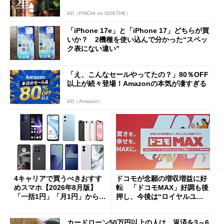
AD（FINCHI on GOETHE）
「iPhone 17e」と「iPhone 17」どちらが買
いか？ 2機種を使い込んで分かった“スペッ
ク表にない違い”
「え、こんなセールやってたの？」80％OFF
以上が続々登場！Amazonの本気が凄すぎる
AD（Amazon）
4キャリアで買うべきおすす
ドコモが念願の増収増益に好
めスマホ【2026年8月版】
転 「ドコモMAX」好調も後
「一括1円」「月1円」からお
押し、今後は“ロイヤルユー
得なiPhone／Pixel／Galaxy
ザー”を重視
まで
カードローン50万円以上の人は、返済を3～6