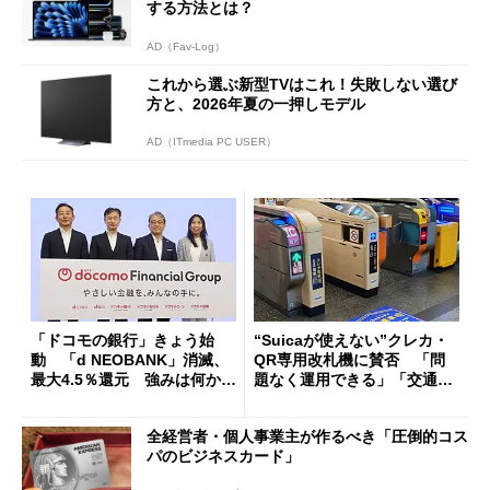
する方法とは？
AD（Fav-Log）
これから選ぶ新型TVはこれ！失敗しない選び
方と、2026年夏の一押しモデル
AD（ITmedia PC USER）
「ドコモの銀行」きょう始
“Suicaが使えない”クレカ・
動 「d NEOBANK」消滅、
QR専用改札機に賛否 「問
最大4.5％還元 強みは何か解
題なく運用できる」「交通系I
説
Cの方がスムーズ」
全経営者・個人事業主が作るべき「圧倒的コス
パのビジネスカード」