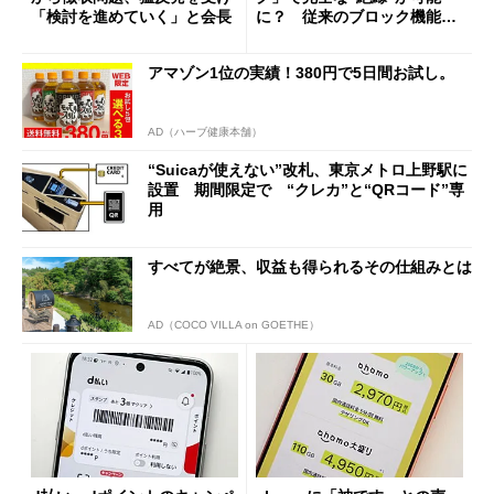
「検討を進めていく」と会長
に？ 従来のブロック機能と
の決定的な違い
アマゾン1位の実績！380円で5日間お試し。
AD（ハーブ健康本舗）
“Suicaが使えない”改札、東京メトロ上野駅に
設置 期間限定で “クレカ”と“QRコード”専
用
すべてが絶景、収益も得られるその仕組みとは
AD（COCO VILLA on GOETHE）