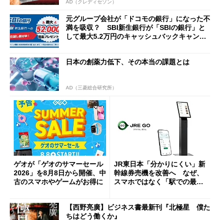
AD（クレディセゾン）
元グループ会社が「ドコモの銀行」になった不
満を吸収？ SBI新生銀行が「SBIの銀行」と
して最大5.2万円のキャッシュバックキャンペ
ーンを開催
日本の創薬力低下、その本当の課題とは
AD（三菱総合研究所）
ゲオが「ゲオのサマーセール
JR東日本「分かりにくい」新
2026」を8月8日から開催、中
幹線券売機を改善へ なぜ、
古のスマホやゲームがお得に
スマホではなく「駅での最短
1分購入」を実現？
【西野亮廣】ビジネス書最新刊『北極星 僕た
ちはどう働くか』