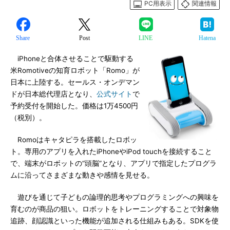
PC用表示
関連情報
Share
Post
LINE
Hatena
iPhoneと合体させることで駆動する
米Romotiveの知育ロボット「Romo」が
日本に上陸する。セールス・オンデマン
ドが日本総代理店となり、
公式サイト
で
予約受付を開始した。価格は1万4500円
（税別）。
Romoはキャタピラを搭載したロボッ
ト。専用のアプリを入れたiPhoneやiPod touchを接続すること
で、端末がロボットの“頭脳”となり、アプリで指定したプログラ
ムに沿ってさまざまな動きや感情を見せる。
遊びを通じて子どもの論理的思考やプログラミングへの興味を
育むのが商品の狙い。ロボットをトレーニングすることで対象物
追跡、顔認識といった機能が追加される仕組みもある。SDKを使