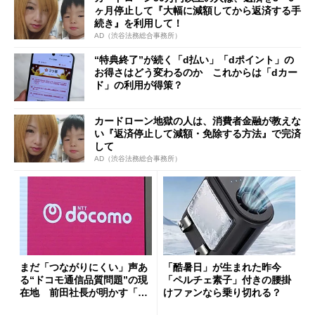
ヶ月停止して『大幅に減額してから返済する手
続き』を利用して！
AD（渋谷法務総合事務所）
“特典終了”が続く「d払い」「dポイント」の
お得さはどう変わるのか これからは「dカー
ド」の利用が得策？
カードローン地獄の人は、消費者金融が教えな
い『返済停止して減額・免除する方法』で完済
して
AD（渋谷法務総合事務所）
まだ「つながりにくい」声あ
「酷暑日」が生まれた昨今
る“ドコモ通信品質問題”の現
「ペルチェ素子」付きの腰掛
在地 前田社長が明かす「道
けファンなら乗り切れる？
半ば」の詳細解説