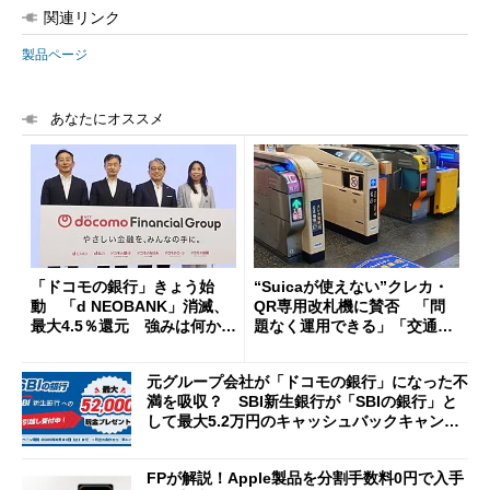
関連リンク
製品ページ
あなたにオススメ
「ドコモの銀行」きょう始
“Suicaが使えない”クレカ・
動 「d NEOBANK」消滅、
QR専用改札機に賛否 「問
最大4.5％還元 強みは何か解
題なく運用できる」「交通系I
説
Cの方がスムーズ」
元グループ会社が「ドコモの銀行」になった不
満を吸収？ SBI新生銀行が「SBIの銀行」と
して最大5.2万円のキャッシュバックキャンペ
ーンを開催
FPが解説！Apple製品を分割手数料0円で入手