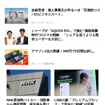
ールで10％オフの5万3999円
に
全経営者・個人事業主が作るべき「圧倒的コス
パのビジネスカード」
AD（クレディセゾン）
シャープが「AQUOS R11」で挑む“価格高騰
時代”のスマホ戦略 「シェアを追うよりも既
存ユーザーを大切に」
アマゾン1位の実績！380円で5日間お試し。
AD（ハーブ健康本舗）
NHK受信料パトカー・消防車
LINEの新「プレミアムブロッ
から徴収問題、猛反発を受け
ク」で完全な“絶縁”が可能