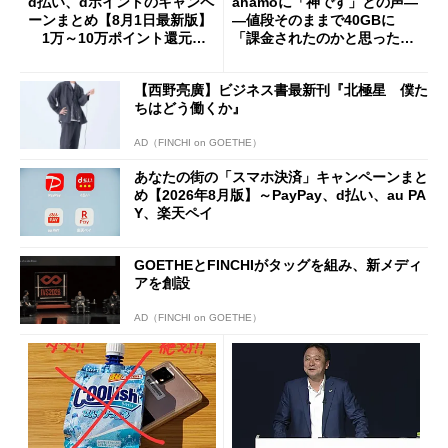
d払い、dポイントのキャンペ
ahamoに「神です」との声―
ーンまとめ【8月1日最新版】
―値段そのままで40GBに
1万～10万ポイント還元の
「課金されたのかと思った」
施策がめじろ押し
と戸惑いも
【西野亮廣】ビジネス書最新刊『北極星 僕た
ちはどう働くか』
AD（FINCHI on GOETHE）
あなたの街の「スマホ決済」キャンペーンまと
め【2026年8月版】～PayPay、d払い、au PA
Y、楽天ペイ
GOETHEとFINCHIがタッグを組み、新メディ
アを創設
AD（FINCHI on GOETHE）