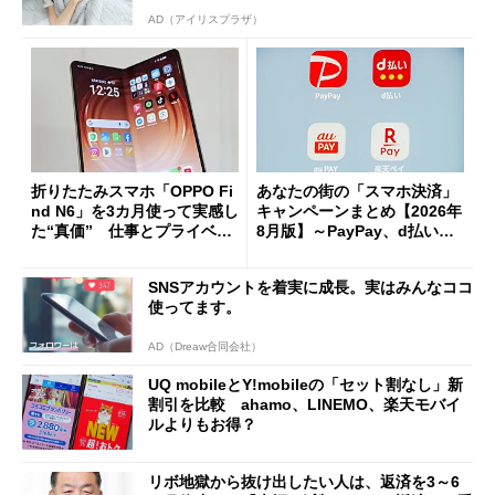
AD（アイリスプラザ）
折りたたみスマホ「OPPO Fi
あなたの街の「スマホ決済」
nd N6」を3カ月使って実感し
キャンペーンまとめ【2026年
た“真価” 仕事とプライベー
8月版】～PayPay、d払い、a
トで大活躍
u PAY、楽天ペイ
SNSアカウントを着実に成長。実はみんなココ
使ってます。
AD（Dreaw合同会社）
UQ mobileとY!mobileの「セット割なし」新
割引を比較 ahamo、LINEMO、楽天モバイ
ルよりもお得？
リボ地獄から抜け出したい人は、返済を3～6