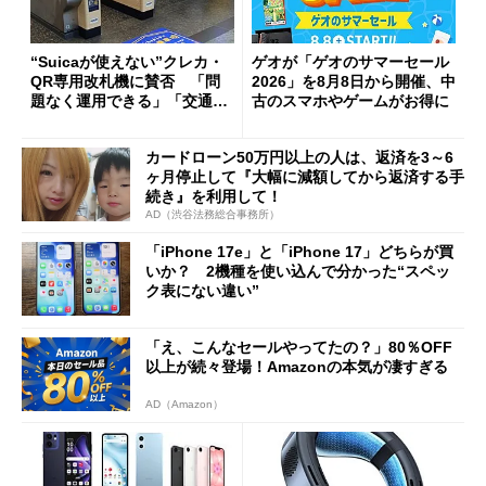
“Suicaが使えない”クレカ・
ゲオが「ゲオのサマーセール
QR専用改札機に賛否 「問
2026」を8月8日から開催、中
題なく運用できる」「交通系I
古のスマホやゲームがお得に
Cの方がスムーズ」
カードローン50万円以上の人は、返済を3～6
ヶ月停止して『大幅に減額してから返済する手
続き』を利用して！
AD（渋谷法務総合事務所）
「iPhone 17e」と「iPhone 17」どちらが買
いか？ 2機種を使い込んで分かった“スペッ
ク表にない違い”
「え、こんなセールやってたの？」80％OFF
以上が続々登場！Amazonの本気が凄すぎる
AD（Amazon）