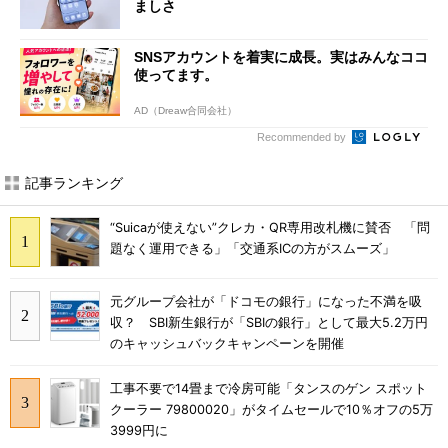
ましさ
SNSアカウントを着実に成長。実はみんなココ
使ってます。
AD（Dreaw合同会社）
Recommended by
記事ランキング
“Suicaが使えない”クレカ・QR専用改札機に賛否 「問
題なく運用できる」「交通系ICの方がスムーズ」
元グループ会社が「ドコモの銀行」になった不満を吸
収？ SBI新生銀行が「SBIの銀行」として最大5.2万円
のキャッシュバックキャンペーンを開催
工事不要で14畳まで冷房可能「タンスのゲン スポット
クーラー 79800020」がタイムセールで10％オフの5万
3999円に