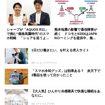
シャープが「AQUOS R11」
熊本地震の影響で通信障害が
で挑む“価格高騰時代”のスマ
続く ドコモとKDDIはJAPA
ホ戦略 「シェアを追うより
Nローミングを提供中、無料
も既存ユーザーを大切に」
Wi-Fi「00000JAPAN」も開
放
1日だけ働きたい、を叶える求人サイト
AD（ショットワークス）
「スマホ冷却グッズ」は効果ある？ 炎天下で
3製品を使って分かったこと
【大人気】ひんやり冷感寝具で快適な睡眠をあ
なたに。
AD（アイリスプラザ）