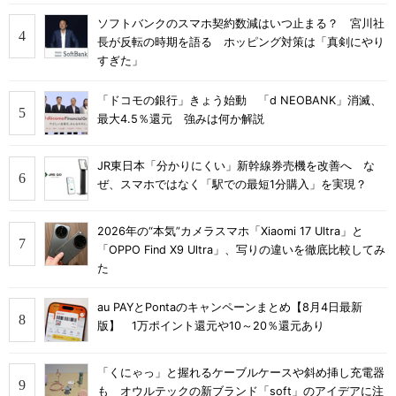
ソフトバンクのスマホ契約数減はいつ止まる？ 宮川社
長が反転の時期を語る ホッピング対策は「真剣にやり
すぎた」
「ドコモの銀行」きょう始動 「d NEOBANK」消滅、
最大4.5％還元 強みは何か解説
JR東日本「分かりにくい」新幹線券売機を改善へ な
ぜ、スマホではなく「駅での最短1分購入」を実現？
2026年の“本気”カメラスマホ「Xiaomi 17 Ultra」と
「OPPO Find X9 Ultra」、写りの違いを徹底比較してみ
た
au PAYとPontaのキャンペーンまとめ【8月4日最新
版】 1万ポイント還元や10～20％還元あり
「くにゃっ」と握れるケーブルケースや斜め挿し充電器
も オウルテックの新ブランド「soft」のアイデアに注