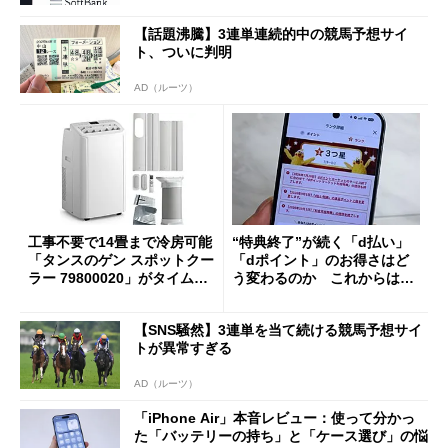
【話題沸騰】3連単連続的中の競馬予想サイ
ト、ついに判明
AD（ルーツ）
工事不要で14畳まで冷房可能
“特典終了”が続く「d払い」
「タンスのゲン スポットクー
「dポイント」のお得さはど
ラー 79800020」がタイムセ
う変わるのか これからは
ールで10％オフの5万3999円
「dカード」の利用が得策？
に
【SNS騒然】3連単を当て続ける競馬予想サイ
トが異常すぎる
AD（ルーツ）
「iPhone Air」本音レビュー：使って分かっ
た「バッテリーの持ち」と「ケース選び」の悩