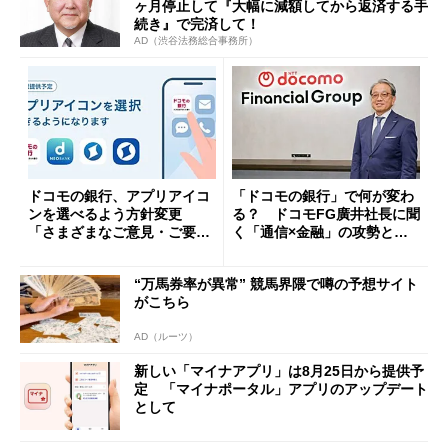
ヶ月停止して『大幅に減額してから返済する手
続き』で完済して！
AD（渋谷法務総合事務所）
ドコモの銀行、アプリアイコ
「ドコモの銀行」で何が変わ
ンを選べるよう方針変更
る？ ドコモFG廣井社長に聞
「さまざまなご意見・ご要望
く「通信×金融」の攻勢とグ
を踏まえ」
ループ戦略
“万馬券率が異常” 競馬界隈で噂の予想サイト
がこちら
AD（ルーツ）
新しい「マイナアプリ」は8月25日から提供予
定 「マイナポータル」アプリのアップデート
として