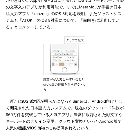
ができない。Appleが6月2日に発表したiOS 8はサードパーティ製
の文字入力アプリが利用可能で、すでにMetaMoJiが手書き日本
語入力アプリ「mazec」のiOS 8対応を表明。またジャストシス
テムも「ATOK」のiOS 8対応について、「前向きに調査してい
る」とコメントしている。
顔文字が入力しやすいなどAn
droid版の特徴を引き継ぐとい
う
新たにiOS 8対応が明らかになったSimejiは、Android向けとし
て開発された日本語入力システムで、現在のダウンロード件数が
960万件を突破している人気アプリ。豊富に収録された顔文字や
キーボードのデザイン変更、クラウド変換といったAndroid版で
人気の機能がiOS 8向けにも提供されるという。