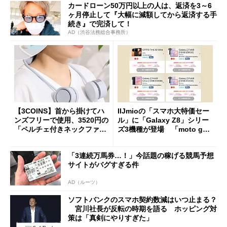
カードローン50万円以上の人は、返済を3～6
ヶ月停止して『大幅に減額してから返済する手
続き』で完済して！
AD（渋谷法務総合事務所）
【3COINS】首から掛けてハ
IIJmioの「スマホ大特価セー
ンズフリーで使用、3520円の
ル」に「Galaxy Z8」シリー
「ペルチェ付きネックファ
ズ3機種が登場 「moto g37
ン」
j」や「OPPO Find X9 Ultr
a」も
「3連続万馬券…！」今話題の稼げる競馬予想
サイトがバグすぎる件
AD（ルーツ）
ソフトバンクのスマホ契約数減はいつ止まる？
宮川社長が反転の時期を語る ホッピング対
策は「真剣にやりすぎた」