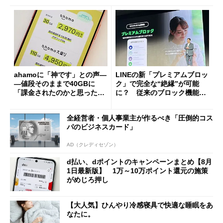
ahamoに「神です」との声―
LINEの新「プレミアムブロッ
―値段そのままで40GBに
ク」で完全な“絶縁”が可能
「課金されたのかと思った」
に？ 従来のブロック機能と
と戸惑いも
の決定的な違い
全経営者・個人事業主が作るべき「圧倒的コス
パのビジネスカード」
AD（クレディセゾン）
d払い、dポイントのキャンペーンまとめ【8月
1日最新版】 1万～10万ポイント還元の施策
がめじろ押し
【大人気】ひんやり冷感寝具で快適な睡眠をあ
なたに。