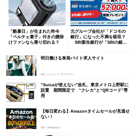
「酷暑日」が生まれた昨今
元グループ会社が「ドコモの
「ペルチェ素子」付きの腰掛
銀行」になった不満を吸収？
けファンなら乗り切れる？
SBI新生銀行が「SBIの銀
行」として最大5.2万円のキャ
ッシュバックキャンペーンを
明日働ける単発バイト求人サイト
開催
AD（ショットワークス）
“Suicaが使えない”改札、東京メトロ上野駅に
設置 期間限定で “クレカ”と“QRコード”専
用
【毎日変わる】Amazonタイムセールが見逃せ
ない！
AD（Amazon）