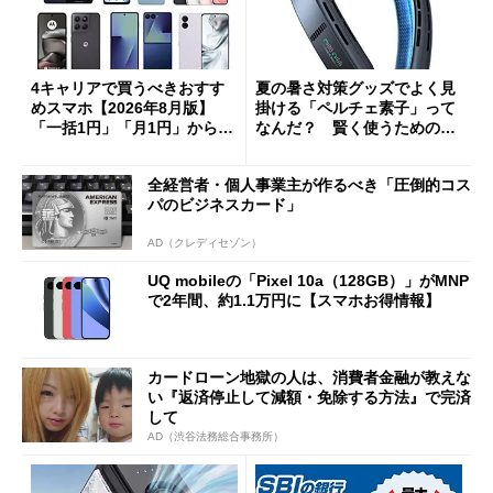
4キャリアで買うべきおすす
夏の暑さ対策グッズでよく見
めスマホ【2026年8月版】
掛ける「ペルチェ素子」って
「一括1円」「月1円」からお
なんだ？ 賢く使うための注
得なiPhone／Pixel／Galaxy
意点も
まで
全経営者・個人事業主が作るべき「圧倒的コス
パのビジネスカード」
AD（クレディセゾン）
UQ mobileの「Pixel 10a（128GB）」がMNP
で2年間、約1.1万円に【スマホお得情報】
カードローン地獄の人は、消費者金融が教えな
い『返済停止して減額・免除する方法』で完済
して
AD（渋谷法務総合事務所）