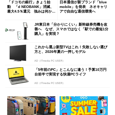
「ドコモの銀行」きょう始
日本通信が新ブランド「blue
動 「d NEOBANK」消滅、
mobile」を発表 ネオキャリ
最大4.5％還元 強みは何か解
アで自由な通信環境へ
説
JR東日本「分かりにくい」新幹線券売機を改
善へ なぜ、スマホではなく「駅での最短1分
購入」を実現？
これから選ぶ新型TVはこれ！失敗しない選び
方と、2026年夏の一押しモデル
AD（ITmedia PC USER）
「5年前のPC」とこんなに違う！予算10万円
台前半で実現する快適PCライフ
AD（ITmedia PC USER）