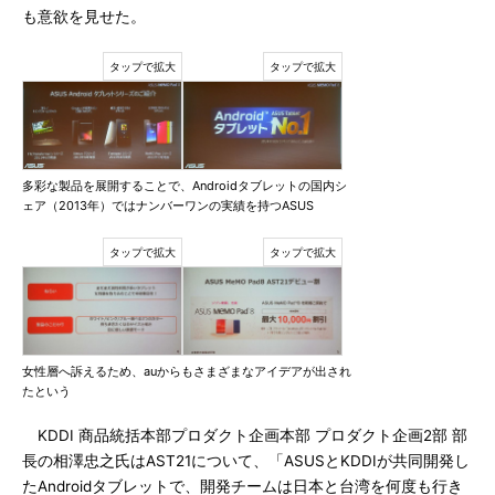
も意欲を見せた。
多彩な製品を展開することで、Androidタブレットの国内シ
ェア（2013年）ではナンバーワンの実績を持つASUS
女性層へ訴えるため、auからもさまざまなアイデアが出され
たという
KDDI 商品統括本部プロダクト企画本部 プロダクト企画2部 部
長の相澤忠之氏はAST21について、「ASUSとKDDIが共同開発し
たAndroidタブレットで、開発チームは日本と台湾を何度も行き