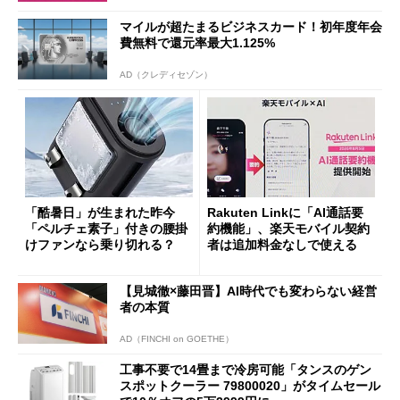
マイルが超たまるビジネスカード！初年度年会
費無料で還元率最大1.125%
AD（クレディセゾン）
「酷暑日」が生まれた昨今
Rakuten Linkに「AI通話要
「ペルチェ素子」付きの腰掛
約機能」、楽天モバイル契約
けファンなら乗り切れる？
者は追加料金なしで使える
【見城徹×藤田晋】AI時代でも変わらない経営
者の本質
AD（FINCHI on GOETHE）
工事不要で14畳まで冷房可能「タンスのゲン
スポットクーラー 79800020」がタイムセール