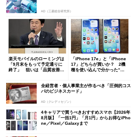
AD（三菱総合研究所）
楽天モバイルのローミングは
「iPhone 17e」と「iPhone
「9月末をもって予定通りに
17」どちらが買いか？ 2機
終了」 狙いは「品質改善」
種を使い込んで分かった“ス
ただし「ルーラル限定で期
ペック表にない違い”
限を切った新契約」の可能性
全経営者・個人事業主が作るべき「圧倒的コス
も
パのビジネスカード」
AD（クレディセゾン）
4キャリアで買うべきおすすめスマホ【2026年
8月版】「一括1円」「月1円」からお得なiPho
ne／Pixel／Galaxyまで