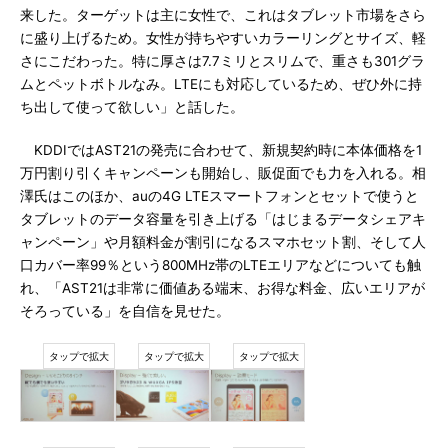
来した。ターゲットは主に女性で、これはタブレット市場をさら
に盛り上げるため。女性が持ちやすいカラーリングとサイズ、軽
さにこだわった。特に厚さは7.7ミリとスリムで、重さも301グラ
ムとペットボトルなみ。LTEにも対応しているため、ぜひ外に持
ち出して使って欲しい」と話した。
KDDIではAST21の発売に合わせて、新規契約時に本体価格を1
万円割り引くキャンペーンも開始し、販促面でも力を入れる。相
澤氏はこのほか、auの4G LTEスマートフォンとセットで使うと
タブレットのデータ容量を引き上げる「はじまるデータシェアキ
ャンペーン」や月額料金が割引になるスマホセット割、そして人
口カバー率99％という800MHz帯のLTEエリアなどについても触
れ、「AST21は非常に価値ある端末、お得な料金、広いエリアが
そろっている」を自信を見せた。