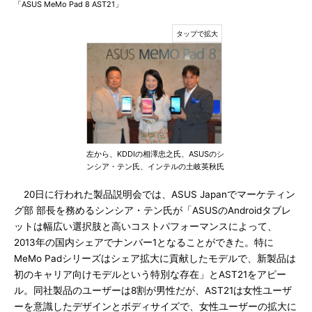
「ASUS MeMo Pad 8 AST21」
左から、KDDIの相澤忠之氏、ASUSのシ
ンシア・テン氏、インテルの土岐英秋氏
20日に行われた製品説明会では、ASUS Japanでマーケティン
グ部 部長を務めるシンシア・テン氏が「ASUSのAndroidタブレ
ットは幅広い選択肢と高いコストパフォーマンスによって、
2013年の国内シェアでナンバー1となることができた。特に
MeMo Padシリーズはシェア拡大に貢献したモデルで、新製品は
初のキャリア向けモデルという特別な存在」とAST21をアピー
ル。同社製品のユーザーは8割が男性だが、AST21は女性ユーザ
ーを意識したデザインとボディサイズで、女性ユーザーの拡大に