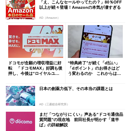
「え、こんなセールやってたの？」80％OFF
以上が続々登場！Amazonの本気が凄すぎる
AD（Amazon）
ドコモが念願の増収増益に好
“特典終了”が続く「d払い」
転 「ドコモMAX」好調も後
「dポイント」のお得さはど
押し、今後は“ロイヤルユー
う変わるのか これからは
ザー”を重視
「dカード」の利用が得策？
日本の創薬力低下、その本当の課題とは
AD（三菱総合研究所）
まだ「つながりにくい」声ある“ドコモ通信品
質問題”の現在地 前田社長が明かす「道半
ば」の詳細解説