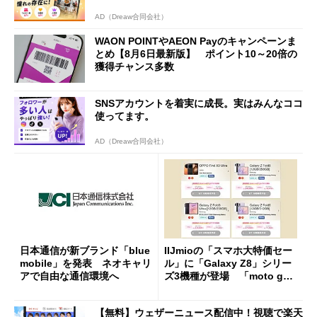
AD（Dreaw合同会社）
WAON POINTやAEON Payのキャンペーンま
とめ【8月6日最新版】 ポイント10～20倍の
獲得チャンス多数
SNSアカウントを着実に成長。実はみんなココ
使ってます。
AD（Dreaw合同会社）
日本通信が新ブランド「blue
IIJmioの「スマホ大特価セー
mobile」を発表 ネオキャリ
ル」に「Galaxy Z8」シリー
アで自由な通信環境へ
ズ3機種が登場 「moto g37
j」や「OPPO Find X9 Ultr
a」も
【無料】ウェザーニュース配信中！視聴で楽天