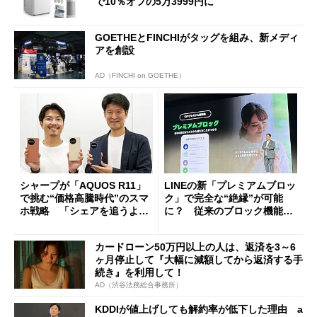
で10％オフの5万3999円に
GOETHEとFINCHIがタッグを組み、新メディ
アを創設
AD（FINCHI on GOETHE）
シャープが「AQUOS R11」
LINEの新「プレミアムブロッ
で挑む“価格高騰時代”のスマ
ク」で完全な“絶縁”が可能
ホ戦略 「シェアを追うより
に？ 従来のブロック機能と
も既存ユーザーを大切に」
の決定的な違い
カードローン50万円以上の人は、返済を3～6
ヶ月停止して『大幅に減額してから返済する手
続き』を利用して！
AD（渋谷法務総合事務所）
KDDIが値上げしても解約率が低下した理由 a