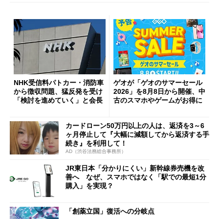
NHK受信料パトカー・消防車
ゲオが「ゲオのサマーセール
から徴収問題、猛反発を受け
2026」を8月8日から開催、中
「検討を進めていく」と会長
古のスマホやゲームがお得に
カードローン50万円以上の人は、返済を3～6
ヶ月停止して『大幅に減額してから返済する手
続き』を利用して！
AD（渋谷法務総合事務所）
JR東日本「分かりにくい」新幹線券売機を改
善へ なぜ、スマホではなく「駅での最短1分
購入」を実現？
「創薬立国」復活への分岐点