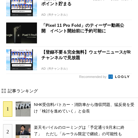
ポイント貯まる
AD（Rチャンネル）
「Pixel 11 Pro Fold」のティーザー動画公
開 イベント開始前に予約可能に
【登録不要＆完全無料】ウェザーニュースがR
チャンネルで見放題
AD（Rチャンネル）
Recommended by
記事ランキング
NHK受信料パトカー・消防車から徴収問題、猛反発を受
け「検討を進めていく」と会長
楽天モバイルのローミングは「予定通り9月末に終
了」 ただし「ルーラル限定で継続」の可能性も