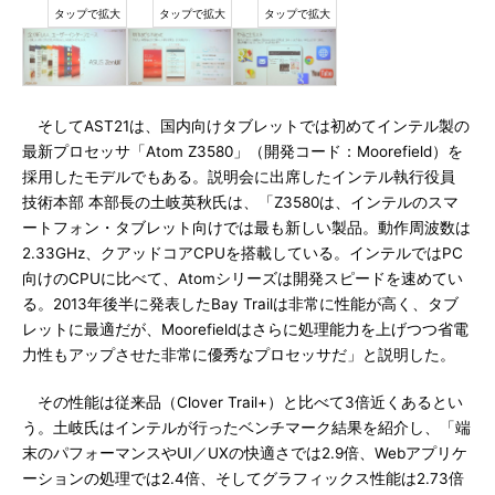
そしてAST21は、国内向けタブレットでは初めてインテル製の
最新プロセッサ「Atom Z3580」（開発コード：Moorefield）を
採用したモデルでもある。説明会に出席したインテル執行役員
技術本部 本部長の土岐英秋氏は、「Z3580は、インテルのスマ
ートフォン・タブレット向けでは最も新しい製品。動作周波数は
2.33GHz、クアッドコアCPUを搭載している。インテルではPC
向けのCPUに比べて、Atomシリーズは開発スピードを速めてい
る。2013年後半に発表したBay Trailは非常に性能が高く、タブ
レットに最適だが、Moorefieldはさらに処理能力を上げつつ省電
力性もアップさせた非常に優秀なプロセッサだ」と説明した。
その性能は従来品（Clover Trail+）と比べて3倍近くあるとい
う。土岐氏はインテルが行ったベンチマーク結果を紹介し、「端
末のパフォーマンスやUI／UXの快適さでは2.9倍、Webアプリケ
ーションの処理では2.4倍、そしてグラフィックス性能は2.73倍