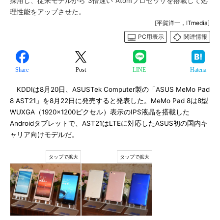
採用し、従来モデルから“3倍速い”Atomプロセッサを搭載して処
理性能をアップさせた。
[平賀洋一，ITmedia]
PC用表示
関連情報
Share
Post
LINE
Hatena
KDDIは8月20日、ASUSTek Computer製の「ASUS MeMo Pad
8 AST21」を8月22日に発売すると発表した。MeMo Pad 8は8型
WUXGA（1920×1200ピクセル）表示のIPS液晶を搭載した
Androidタブレットで、AST21はLTEに対応したASUS初の国内キ
ャリア向けモデルだ。