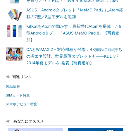
を買うメリットは？ おすすめ端末も厳選して紹介
ASUS、Androidタブレット「MeMO Pad」にAtom搭
載の7型／8型モデルを追加
KitKatをAtomで動かす：最新世代Atomを搭載した8
型Androidタブ──「ASUS MeMO Pad 8」【写真追
加】
CAとWiMAX 2＋対応機種が登場：4K撮影に3日持ち
の省エネ設計、世界最薄タブレットも――KDDIが
2014年夏モデルを 発表【写真追加】
関連リンク
製品情報
SIMカード特集
スマホデビュー特集
あなたにオススメ