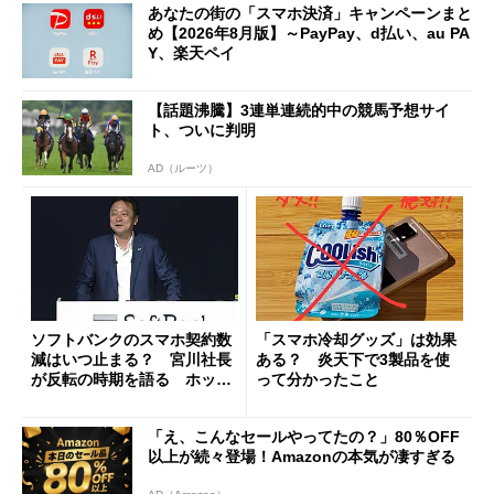
あなたの街の「スマホ決済」キャンペーンまと
め【2026年8月版】～PayPay、d払い、au PA
Y、楽天ペイ
【話題沸騰】3連単連続的中の競馬予想サイ
ト、ついに判明
AD（ルーツ）
ソフトバンクのスマホ契約数
「スマホ冷却グッズ」は効果
減はいつ止まる？ 宮川社長
ある？ 炎天下で3製品を使
が反転の時期を語る ホッピ
って分かったこと
ング対策は「真剣にやりすぎ
た」
「え、こんなセールやってたの？」80％OFF
以上が続々登場！Amazonの本気が凄すぎる