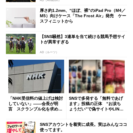
AD（Amazon）
厚さ約1.2mm、“ほぼ、裸”のiPad Pro（M4／
M5）向けケース「The Frost Air」発売 ケー
スフィニットから
【SNS騒然】3連単を当て続ける競馬予想サイ
トが異常すぎる
AD（ルーツ）
「NHK受信料の値上げは検討
SNSで多発する「無料であげ
していない」――会長が明
ます」投稿の正体 “お涙ち
言 スクランブル化を求める
ょうだい”で偽サイトやLINE
声絶えず
へ誘導するカラクリ
SNSアカウントを着実に成長。実はみんなココ
使ってます。