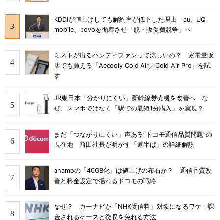
KDDIが値上げしても解約率が低下した理由 au、UQ
mobile、povoを循環させ「脱・販促費競争」へ
ミストが出るハンディファンって涼しいの？ 家電量販
店でも買える「Aecooly Cold Air／Cold Air Pro」を試
す
JR東日本「分かりにくい」新幹線券売機を改善へ な
ぜ、スマホではなく「駅での最短1分購入」を実現？
まだ「つながりにくい」声ある“ドコモ通信品質問題”の
現在地 前田社長が明かす「道半ば」の詳細解説
ahamoの「40GB化」は値上げの布石か？ 通信品質改
善と料金設定で揺れるドコモの戦略
なぜ？ カーナビが「NHK受信料」対象になるワケ 課
金されるケースと徴収を免れる方法