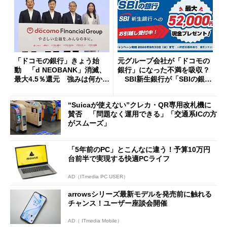
「ドコモの銀行」きょう始
元グループ会社が「ドコモの
動 「d NEOBANK」消滅、
銀行」になった不満を吸収？
最大4.5％還元 強みは何か解
SBI新生銀行が「SBIの銀
説
行」として最大5.2万円のキャ
ッシュバックキャンペーンを
“Suicaが使えない”クレカ・QR専用改札機に
開催
賛否 「問題なく運用できる」「交通系ICの方
がスムーズ」
「5年前のPC」とこんなに違う！予算10万円
台前半で実現する快適PCライフ
AD（ITmedia PC USER）
arrowsシリーズ最新モデルを発売前に触れる
チャンス！ユーザー座談会開催
AD（ ITmedia Mobile）