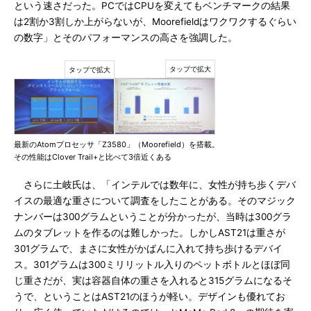
という速さだった。PCではCPUを変えてもベンチマークの結果
は2割か3割しか上がらないが、Moorefieldはワクワクするぐらい
の数字」とそのパフォーマンスの高さを強調した。
最新のAtomプロセッサ「Z3580」（Moorefield）を搭載。
その性能はClover Trail+と比べて3倍近くある
さらに土岐氏は、「インテルでは数年に、女性が持ち歩くデバ
イスの最適な重さについて調査をしたことがある。そのマジック
ナンバーは300グラムということが分かったが、当時は300グラ
ムのタブレットを作るのは難しかった。しかしAST21は重さが
301グラムで、まさに女性がかばんに入れて持ち歩けるデバイ
ス。301グラムは300ミリリットル入りのペットボトルとほぼ同
じ重さだが、実は容器自体の重さを入れると315グラムになるそ
うで、ということはAST21のほうが軽い。デザインも優れてお