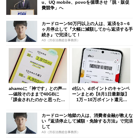
u、UQ mobile、povoを循環させ「脱・販促
費競争」へ
カードローン50万円以上の人は、返済を3～6
ヶ月停止して『大幅に減額してから返済する手
続き』で完済して！
AD（渋谷法務総合事務所）
ahamoに「神です」との声―
d払い、dポイントのキャンペ
―値段そのままで40GBに
ーンまとめ【8月1日最新版】
「課金されたのかと思った」
1万～10万ポイント還元の
と戸惑いも
施策がめじろ押し
カードローン地獄の人は、消費者金融が教えな
い『返済停止して減額・免除する方法』で完済
して
AD（渋谷法務総合事務所）