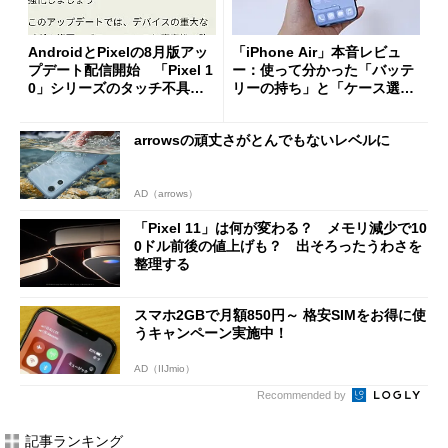
AndroidとPixelの8月版アッ
「iPhone Air」本音レビュ
プデート配信開始 「Pixel 1
ー：使って分かった「バッテ
0」シリーズのタッチ不具合
リーの持ち」と「ケース選
修正やGPU性能改善なども
び」の悩ましさ
arrowsの頑丈さがとんでもないレベルに
AD（arrows）
「Pixel 11」は何が変わる？ メモリ減少で10
0ドル前後の値上げも？ 出そろったうわさを
整理する
スマホ2GBで月額850円～ 格安SIMをお得に使
うキャンペーン実施中！
AD（IIJmio）
Recommended by
記事ランキング