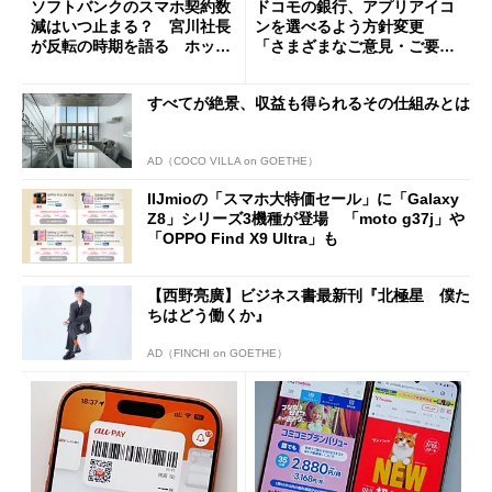
ソフトバンクのスマホ契約数
ドコモの銀行、アプリアイコ
減はいつ止まる？ 宮川社長
ンを選べるよう方針変更
が反転の時期を語る ホッピ
「さまざまなご意見・ご要望
ング対策は「真剣にやりすぎ
を踏まえ」
た」
すべてが絶景、収益も得られるその仕組みとは
AD（COCO VILLA on GOETHE）
IIJmioの「スマホ大特価セール」に「Galaxy
Z8」シリーズ3機種が登場 「moto g37j」や
「OPPO Find X9 Ultra」も
【西野亮廣】ビジネス書最新刊『北極星 僕た
ちはどう働くか』
AD（FINCHI on GOETHE）