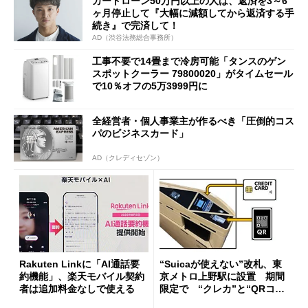
カードローン50万円以上の人は、返済を3～6
ヶ月停止して『大幅に減額してから返済する手
続き』で完済して！
AD（渋谷法務総合事務所）
工事不要で14畳まで冷房可能「タンスのゲン
スポットクーラー 79800020」がタイムセール
で10％オフの5万3999円に
全経営者・個人事業主が作るべき「圧倒的コス
パのビジネスカード」
AD（クレディセゾン）
Rakuten Linkに「AI通話要
“Suicaが使えない”改札、東
約機能」、楽天モバイル契約
京メトロ上野駅に設置 期間
者は追加料金なしで使える
限定で “クレカ”と“QRコー
ド”専用