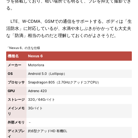
ラを搭載しており、暗い場所でも明るく、ブレを抑えて撮影でき
る。
LTE、W-CDMA、GSMでの通信をサポートする。ボディは「生
活防水」に対応しているが、水滴や水しぶきがかかっても大丈夫
な「防滴」相当のものだと理解しておくのがよさそうだ。
「Nexus 6」の主な仕様
機種名
Nexus 6
メーカー
Motorlora
OS
Android 5.0（Lollipop）
プロセッサ
Snapdragon 805（2.7GHzクアッドコアCPU）
GPU
Adreno 420
ストレージ
32G／64Gバイト
メインメモ
3Gバイト
リ
外部メモリ
－
ディスプレ
約6型クアッドHD 有機EL
イ