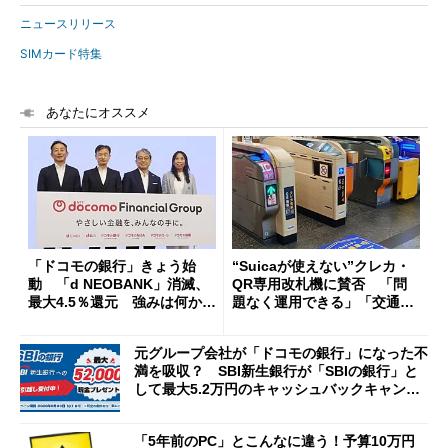
ニュースリリース
SIMカード特集
あなたにオススメ
「ドコモの銀行」きょう始
“Suicaが使えない”クレカ・
動 「d NEOBANK」消滅、
QR専用改札機に賛否 「問
最大4.5％還元 強みは何か解
題なく運用できる」「交通系I
説
Cの方がスムーズ」
元グループ会社が「ドコモの銀行」になった不
満を吸収？ SBI新生銀行が「SBIの銀行」と
して最大5.2万円のキャッシュバックキャンペ
ーンを開催
「5年前のPC」とこんなに違う！予算10万円