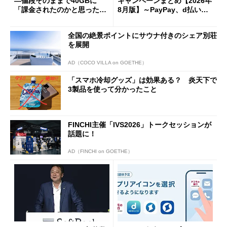
―値段そのままで40GBに
キャンペーンまとめ【2026年
「課金されたのかと思った」
8月版】～PayPay、d払い、a
と戸惑いも
u PAY、楽天ペイ
全国の絶景ポイントにサウナ付きのシェア別荘
を展開
AD（COCO VILLA on GOETHE）
「スマホ冷却グッズ」は効果ある？ 炎天下で
3製品を使って分かったこと
FINCHI主催「IVS2026」トークセッションが
話題に！
AD（FINCHI on GOETHE）