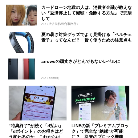
カードローン地獄の人は、消費者金融が教えな
い『返済停止して減額・免除する方法』で完済
して
AD（渋谷法務総合事務所）
夏の暑さ対策グッズでよく見掛ける「ペルチェ
素子」ってなんだ？ 賢く使うための注意点も
arrowsの頑丈さがとんでもないレベルに
AD（arrows）
“特典終了”が続く「d払い」
LINEの新「プレミアムブロッ
「dポイント」のお得さはど
ク」で完全な“絶縁”が可能
う変わるのか これからは
に？ 従来のブロック機能と