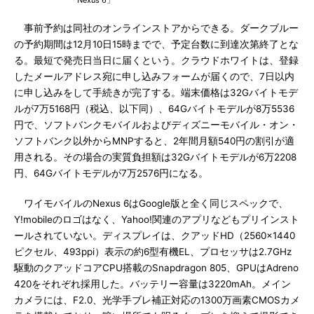
「Nexus 6」
事前予約は同社のオンラインストアからできる。ダークブルー
の予約期間は12月10日15時までで、予定台数に到達次第終了とな
る。最短で発売日当日に届くという。クラウドホワイトは、登録
したメールアドレス宛に申し込みフォームが届くので、7日以内
に申し込みをして手続きが完了する。端末価格は32Gバイトモデ
ルが7万5168円（税込、以下同）、64Gバイトモデルが8万5536
円で、ソフトバンクモバイルおよびディズニーモバイル・オン・
ソフトバンク以外からMNPすると、2年間月額540円の割引が適
用される。その場合の実質負担額は32Gバイトモデルが6万2208
円、64Gバイトモデルが7万2576円になる。
ワイモバイルのNexus 6はGoogle版と全く同じスペックで、
Y!mobileのロゴはなく、Yahoo!関連のアプリなどもプリインスト
ールされていない。ディスプレイは、クアッドHD（2560×1440
ピクセル、493ppi）表示の約6型有機EL、プロセッサは2.7GHz
駆動のクアッドコアCPU搭載のSnapdragon 805、GPUはAdreno
420をそれぞれ採用した。バッテリー容量は3220mAh。メイン
カメラには、F2.0、光学手ブレ補正対応の1300万画素CMOSカメ