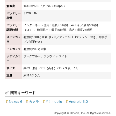
解像度
1440×2560ピクセル（493ppi）
バッテリー
3220mAh
容量
バッテリー
インターネット使用：最長9.5時間（Wi-Fi）／最長10時間
駆動時間
（LTE）、動画再生：最長10時間、通話：最長24時間
メインカメ
有効約1300万画素（F2.0／デュアルLEDフラッシュ付き、光学手
ラ
ブレ補正付き）
インカメラ
有効約200万画素
ボディカラ
ダークブルー、クラウド ホワイト
ー
サイズ
約83（幅）×159（高さ）×10（厚さ）ミリ
重量
約184グラム
関連キーワード
Nexus 6
|
カメラ
|
Y！mobile
|
Android 5.0
Copyright © ITmedia, Inc. All Rights Reserved.