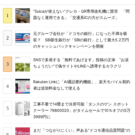
“Suicaが使えない”クレカ・QR専用改札機に賛否 「問
題なく運用できる」「交通系ICの方がスムーズ」
元グループ会社が「ドコモの銀行」になった不満を吸
収？ SBI新生銀行が「SBIの銀行」として最大5.2万円
のキャッシュバックキャンペーンを開催
SNSで多発する「無料であげます」投稿の正体 “お涙
ちょうだい”で偽サイトやLINEへ誘導するカラクリ
Rakuten Linkに「AI通話要約機能」、楽天モバイル契約
者は追加料金なしで使える
工事不要で14畳まで冷房可能「タンスのゲン スポット
クーラー 79800020」がタイムセールで10％オフの5万
3999円に
まだ「つながりにくい」声ある“ドコモ通信品質問題”の