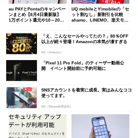
au PAYとPontaのキャンペー
UQ mobileとY!mobileの「セ
ンまとめ【8月4日最新版】
ット割なし」新割引を比較
1万ポイント還元や10～20％
ahamo、LINEMO、楽天モバ
還元あり
イルよりもお得？
「え、こんなセールやってたの？」80％OFF
以上が続々登場！Amazonの本気が凄すぎる
AD（Amazon）
「Pixel 11 Pro Fold」のティーザー動画公
開 イベント開始前に予約可能に
SNSアカウントを着実に成長。実はみんなココ
使ってます。
AD（Dreaw合同会社）