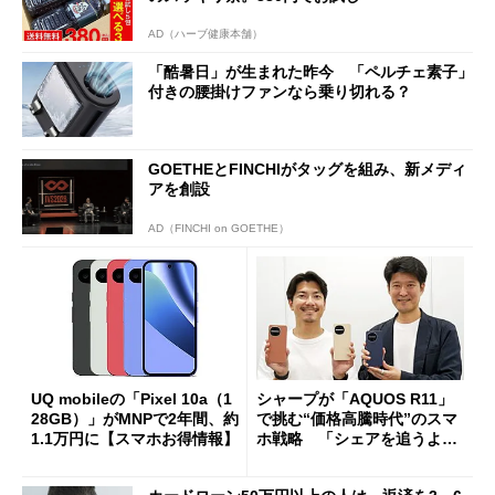
AD（ハーブ健康本舗）
「酷暑日」が生まれた昨今 「ペルチェ素子」
付きの腰掛けファンなら乗り切れる？
GOETHEとFINCHIがタッグを組み、新メディ
アを創設
AD（FINCHI on GOETHE）
UQ mobileの「Pixel 10a（1
シャープが「AQUOS R11」
28GB）」がMNPで2年間、約
で挑む“価格高騰時代”のスマ
1.1万円に【スマホお得情報】
ホ戦略 「シェアを追うより
も既存ユーザーを大切に」