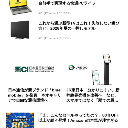
台前半で実現する快適PCライフ
AD（ITmedia PC USER）
これから選ぶ新型TVはこれ！失敗しない選び
方と、2026年夏の一押しモデル
AD（ITmedia PC USER）
日本通信が新ブランド「blue
JR東日本「分かりにくい」新
mobile」を発表 ネオキャリ
幹線券売機を改善へ なぜ、
アで自由な通信環境へ
スマホではなく「駅での最短
1分購入」を実現？
「え、こんなセールやってたの？」80％OFF
以上が続々登場！Amazonの本気が凄すぎる