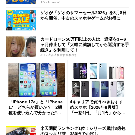
AD（Amazon）
ゲオが「ゲオのサマーセール2026」を8月8日
から開催、中古のスマホやゲームがお得に
カードローン50万円以上の人は、返済を3～6
ヶ月停止して『大幅に減額してから返済する手
続き』を利用して！
AD（渋谷法務総合事務所）
「iPhone 17e」と「iPhone
4キャリアで買うべきおすす
17」どちらが買いか？ 2機
めスマホ【2026年8月版】
種を使い込んで分かった“ス
「一括1円」「月1円」からお
ペック表にない違い”
得なiPhone／Pixel／Galaxy
まで
楽天週間ランキング1位！シリーズ累計3億包
のスッキリ茶。380円でお試し