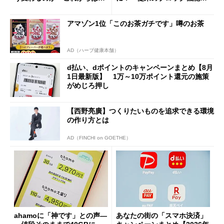
「dカード」の利用が得策？
の決定的な違い
アマゾン1位「このお茶ガチです」噂のお茶
AD（ハーブ健康本舗）
d払い、dポイントのキャンペーンまとめ【8月
1日最新版】 1万～10万ポイント還元の施策
がめじろ押し
【西野亮廣】つくりたいものを追求できる環境
の作り方とは
AD（FINCHI on GOETHE）
ahamoに「神です」との声―
あなたの街の「スマホ決済」