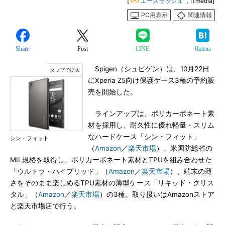
[
エースラッシュ
，ITmedia]
PC用表示
関連情報
Share
Post
LINE
Hatena
Spigen（シュピゲン）は、10月22日
にXperia Z5向け保護ケース3種の予約販
売を開始した。
ラインアップは、ポリカーボネート素
材を採用し、耐久性に優れ軽量・スリム
なハードケース「シン・フィット」
シン・フィット
（
Amazon
／
楽天市場
）、米国防総省の
MIL規格を取得し、ポリカーボネート素材とTPUを組み合わせた
「ウルトラ・ハイブリッド」（
Amazon
／
楽天市場
）、端末の薄
さをそのまま楽しめるTPU素材の薄型ケース「リキッド・クリス
タル」（
Amazon
／
楽天市場
）の3種。取り扱いはAmazonストア
と楽天市場店で行う。