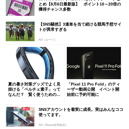
とめ【8月6日最新版】 ポイント10～20倍の
獲得チャンス多数
【SNS騒然】3連単を当て続ける競馬予想サイ
トが異常すぎる
AD（ルーツ）
夏の暑さ対策グッズでよく見
「Pixel 11 Pro Fold」のティ
掛ける「ペルチェ素子」って
ーザー動画公開 イベント開
なんだ？ 賢く使うための注
始前に予約可能に
意点も
SNSアカウントを着実に成長。実はみんなココ
使ってます。
AD（Dreaw合同会社）