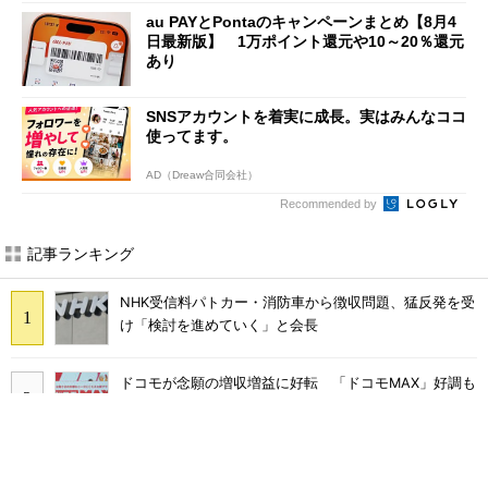
au PAYとPontaのキャンペーンまとめ【8月4
日最新版】 1万ポイント還元や10～20％還元
あり
SNSアカウントを着実に成長。実はみんなココ
使ってます。
AD（Dreaw合同会社）
Recommended by
記事ランキング
NHK受信料パトカー・消防車から徴収問題、猛反発を受
け「検討を進めていく」と会長
ドコモが念願の増収増益に好転 「ドコモMAX」好調も
後押し、今後は“ロイヤルユーザー”を重視
まだ「つながりにくい」声ある“ドコモ通信品質問題”の
現在地 前田社長が明かす「道半ば」の詳細解説