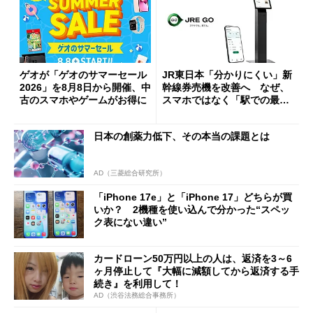
ゲオが「ゲオのサマーセール
JR東日本「分かりにくい」新
2026」を8月8日から開催、中
幹線券売機を改善へ なぜ、
古のスマホやゲームがお得に
スマホではなく「駅での最短
1分購入」を実現？
日本の創薬力低下、その本当の課題とは
AD（三菱総合研究所）
「iPhone 17e」と「iPhone 17」どちらが買
いか？ 2機種を使い込んで分かった“スペッ
ク表にない違い”
カードローン50万円以上の人は、返済を3～6
ヶ月停止して『大幅に減額してから返済する手
続き』を利用して！
AD（渋谷法務総合事務所）