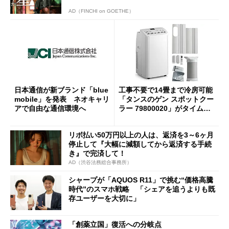
AD（FINCHI on GOETHE）
日本通信が新ブランド「blue
工事不要で14畳まで冷房可能
mobile」を発表 ネオキャリ
「タンスのゲン スポットクー
アで自由な通信環境へ
ラー 79800020」がタイムセ
ールで10％オフの5万3999円
に
リボ払い50万円以上の人は、返済を3～6ヶ月
停止して『大幅に減額してから返済する手続
き』で完済して！
AD（渋谷法務総合事務所）
シャープが「AQUOS R11」で挑む“価格高騰
時代”のスマホ戦略 「シェアを追うよりも既
存ユーザーを大切に」
「創薬立国」復活への分岐点