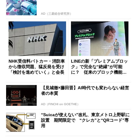
AD（三菱総合研究所）
NHK受信料パトカー・消防車
LINEの新「プレミアムブロッ
から徴収問題、猛反発を受け
ク」で完全な“絶縁”が可能
「検討を進めていく」と会長
に？ 従来のブロック機能と
の決定的な違い
【見城徹×藤田晋】AI時代でも変わらない経営
者の本質
AD（FINCHI on GOETHE）
“Suicaが使えない”改札、東京メトロ上野駅に
設置 期間限定で “クレカ”と“QRコード”専
用