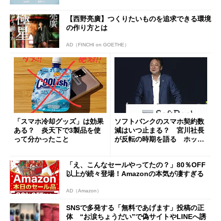
【西野亮廣】つくりたいものを追求できる環境
の作り方とは
AD（FINCHI on GOETHE）
「スマホ冷却グッズ」は効果
ソフトバンクのスマホ契約数
ある？ 炎天下で3製品を使
減はいつ止まる？ 宮川社長
って分かったこと
が反転の時期を語る ホッピ
ング対策は「真剣にやりすぎ
た」
「え、こんなセールやってたの？」80％OFF
以上が続々登場！Amazonの本気が凄すぎる
AD（Amazon）
SNSで多発する「無料であげます」投稿の正
体 “お涙ちょうだい”で偽サイトやLINEへ誘