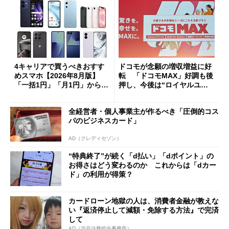
4キャリアで買うべきおすす
ドコモが念願の増収増益に好
めスマホ【2026年8月版】
転 「ドコモMAX」好調も後
「一括1円」「月1円」からお
押し、今後は“ロイヤルユー
得なiPhone／Pixel／Galaxy
ザー”を重視
まで
全経営者・個人事業主が作るべき「圧倒的コス
パのビジネスカード」
AD（クレディセゾン）
“特典終了”が続く「d払い」「dポイント」の
お得さはどう変わるのか これからは「dカー
ド」の利用が得策？
カードローン地獄の人は、消費者金融が教えな
い『返済停止して減額・免除する方法』で完済
して
AD（渋谷法務総合事務所）