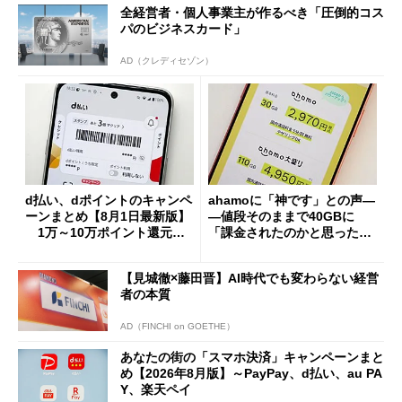
全経営者・個人事業主が作るべき「圧倒的コス
パのビジネスカード」
AD（クレディセゾン）
d払い、dポイントのキャンペ
ahamoに「神です」との声―
ーンまとめ【8月1日最新版】
―値段そのままで40GBに
1万～10万ポイント還元の
「課金されたのかと思った」
施策がめじろ押し
と戸惑いも
【見城徹×藤田晋】AI時代でも変わらない経営
者の本質
AD（FINCHI on GOETHE）
あなたの街の「スマホ決済」キャンペーンまと
め【2026年8月版】～PayPay、d払い、au PA
Y、楽天ペイ