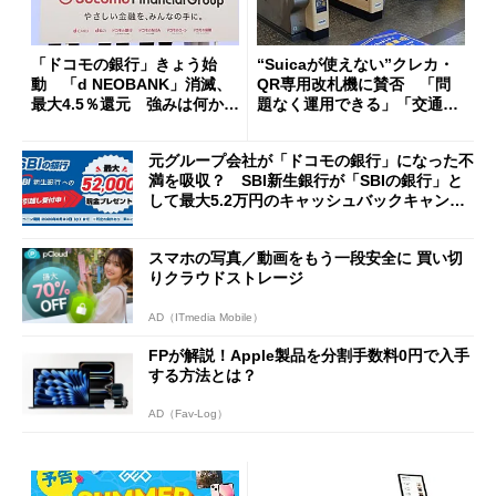
「ドコモの銀行」きょう始
“Suicaが使えない”クレカ・
動 「d NEOBANK」消滅、
QR専用改札機に賛否 「問
最大4.5％還元 強みは何か解
題なく運用できる」「交通系I
説
Cの方がスムーズ」
元グループ会社が「ドコモの銀行」になった不
満を吸収？ SBI新生銀行が「SBIの銀行」と
して最大5.2万円のキャッシュバックキャンペ
ーンを開催
スマホの写真／動画をもう一段安全に 買い切
りクラウドストレージ
AD（ITmedia Mobile）
FPが解説！Apple製品を分割手数料0円で入手
する方法とは？
AD（Fav-Log）