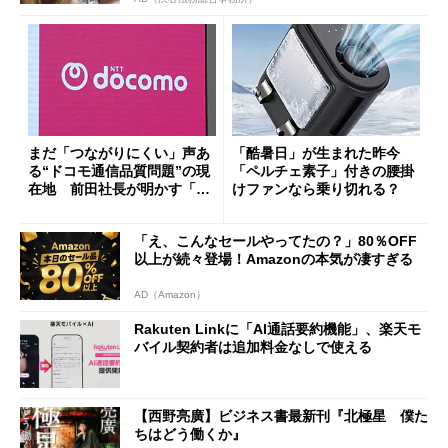
まだ「つながりにくい」声あ
「酷暑日」が生まれた昨今
る“ドコモ通信品質問題”の現
「ペルチェ素子」付きの腰掛
在地 前田社長が明かす「道
けファンなら乗り切れる？
半ば」の詳細解説
「え、こんなセールやってたの？」80％OFF
以上が続々登場！Amazonの本気が凄すぎる
AD（Amazon）
Rakuten Linkに「AI通話要約機能」、楽天モ
バイル契約者は追加料金なしで使える
【西野亮廣】ビジネス書最新刊『北極星 僕た
ちはどう働くか』