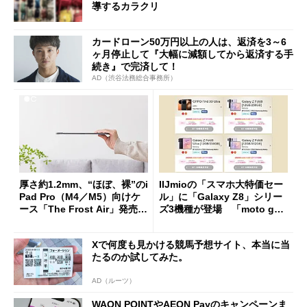
導するカラクリ
カードローン50万円以上の人は、返済を3～6
ヶ月停止して『大幅に減額してから返済する手
続き』で完済して！
AD（渋谷法務総合事務所）
厚さ約1.2mm、“ほぼ、裸”のi
IIJmioの「スマホ大特価セー
Pad Pro（M4／M5）向けケ
ル」に「Galaxy Z8」シリー
ース「The Frost Air」発売
ズ3機種が登場 「moto g37
ケースフィニットから
j」や「OPPO Find X9 Ultr
a」も
Xで何度も見かける競馬予想サイト、本当に当
たるのか試してみた。
AD（ルーツ）
WAON POINTやAEON Payのキャンペーンま