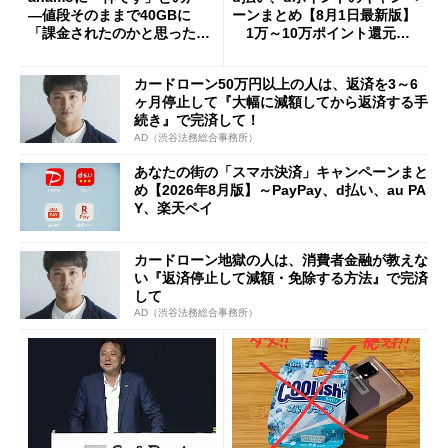
―値段そのままで40GBに
ーンまとめ【8月1日最新版】
「課金されたのかと思った」
1万～10万ポイント還元の
と戸惑いも
施策がめじろ押し
カードローン50万円以上の人は、返済を3～6
ヶ月停止して『大幅に減額してから返済する手
続き』で完済して！
AD（渋谷法務総合事務所）
あなたの街の「スマホ決済」キャンペーンまと
め【2026年8月版】～PayPay、d払い、au PA
Y、楽天ペイ
カードローン地獄の人は、消費者金融が教えな
い『返済停止して減額・免除する方法』で完済
して
AD（渋谷法務総合事務所）