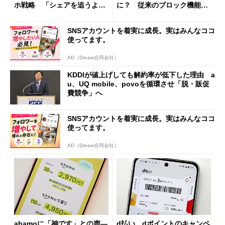
ホ戦略 「シェアを追うより
に？ 従来のブロック機能と
も既存ユーザーを大切に」
の決定的な違い
SNSアカウントを着実に成長。実はみんなココ
使ってます。
AD（Dreaw合同会社）
KDDIが値上げしても解約率が低下した理由 a
u、UQ mobile、povoを循環させ「脱・販促
費競争」へ
SNSアカウントを着実に成長。実はみんなココ
使ってます。
AD（Dreaw合同会社）
ahamoに「神です」との声―
d払い、dポイントのキャンペ