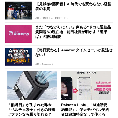
【見城徹×藤田晋】AI時代でも変わらない経営
者の本質
AD（FINCHI on GOETHE）
まだ「つながりにくい」声ある“ドコモ通信品
質問題”の現在地 前田社長が明かす「道半
ば」の詳細解説
【毎日変わる】Amazonタイムセールが見逃せ
ない！
AD（Amazon）
「酷暑日」が生まれた昨今
Rakuten Linkに「AI通話要
「ペルチェ素子」付きの腰掛
約機能」、楽天モバイル契約
けファンなら乗り切れる？
者は追加料金なしで使える