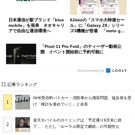
日本通信が新ブランド「blue
IIJmioの「スマホ大特価セー
mobile」を発表 ネオキャリ
ル」に「Galaxy Z8」シリー
アで自由な通信環境へ
ズ3機種が登場 「moto g37
j」や「OPPO Find X9 Ultr
a」も
「Pixel 11 Pro Fold」のティーザー動画公
開 イベント開始前に予約可能に
Recommended by
記事ランキング
NHK受信料パトカー・消防車から徴収問題、猛反発を受
け「検討を進めていく」と会長
楽天モバイルのローミングは「予定通り9月末に終
了」 ただし「ルーラル限定で継続」の可能性も