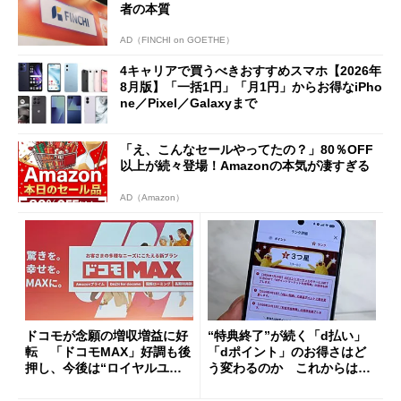
者の本質
AD（FINCHI on GOETHE）
4キャリアで買うべきおすすめスマホ【2026年
8月版】「一括1円」「月1円」からお得なiPho
ne／Pixel／Galaxyまで
「え、こんなセールやってたの？」80％OFF
以上が続々登場！Amazonの本気が凄すぎる
AD（Amazon）
ドコモが念願の増収増益に好
“特典終了”が続く「d払い」
転 「ドコモMAX」好調も後
「dポイント」のお得さはど
押し、今後は“ロイヤルユー
う変わるのか これからは
ザー”を重視
「dカード」の利用が得策？