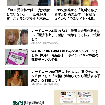
「NHK受信料の値上げは検討
SNSで多発する「無料であげ
していない」――会長が明
ます」投稿の正体 “お涙ち
言 スクランブル化を求める
ょうだい”で偽サイトやLINE
声絶えず
へ誘導するカラクリ
カードローン地獄の人は、消費者金融が教えな
い『返済停止して減額・免除する方法』で完済
して
AD（渋谷法務総合事務所）
WAON POINTやAEON Payのキャンペーンま
とめ【8月6日最新版】 ポイント10～20倍の
獲得チャンス多数
カードローン50万円以上の人は、返済を3～6
ヶ月停止して『大幅に減額してから返済する手
続き』を利用して！
AD（渋谷法務総合事務所）