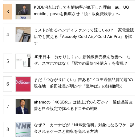
KDDIが値上げしても解約率が低下した理由 au、UQ
mobile、povoを循環させ「脱・販促費競争」へ
ミストが出るハンディファンって涼しいの？ 家電量販
店でも買える「Aecooly Cold Air／Cold Air Pro」を試
す
JR東日本「分かりにくい」新幹線券売機を改善へ な
ぜ、スマホではなく「駅での最短1分購入」を実現？
まだ「つながりにくい」声ある“ドコモ通信品質問題”の
現在地 前田社長が明かす「道半ば」の詳細解説
ahamoの「40GB化」は値上げの布石か？ 通信品質改
善と料金設定で揺れるドコモの戦略
なぜ？ カーナビが「NHK受信料」対象になるワケ 課
金されるケースと徴収を免れる方法