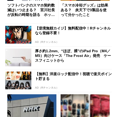
ソフトバンクのスマホ契約数
「スマホ冷却グッズ」は効果
減はいつ止まる？ 宮川社長
ある？ 炎天下で3製品を使
が反転の時期を語る ホッピ
って分かったこと
ング対策は「真剣にやりすぎ
た」
【逆境無頼カイジ】無料配信中！Rチャンネル
なら登録不要！
AD（Rチャンネル）
厚さ約1.2mm、“ほぼ、裸”のiPad Pro（M4／
M5）向けケース「The Frost Air」発売 ケー
スフィニットから
【無料】洋楽ロック配信中！視聴で楽天ポイン
ト貯まる
AD（Rチャンネル）