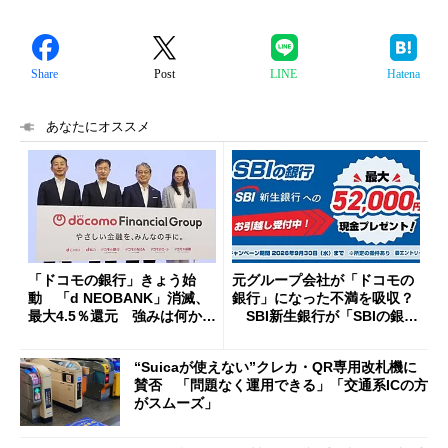
Share
Post
LINE
Hatena
あなたにオススメ
「ドコモの銀行」きょう始
元グループ会社が「ドコモの
動 「d NEOBANK」消滅、
銀行」になった不満を吸収？
最大4.5％還元 強みは何か解
SBI新生銀行が「SBIの銀
説
行」として最大5.2万円のキャ
ッシュバックキャンペーンを
“Suicaが使えない”クレカ・QR専用改札機に
開催
賛否 「問題なく運用できる」「交通系ICの方
がスムーズ」