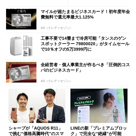
マイルが超たまるビジネスカード！初年度年会
費無料で還元率最大1.125%
AD（クレディセゾン）
工事不要で14畳まで冷房可能「タンスのゲン
スポットクーラー 79800020」がタイムセール
で10％オフの5万3999円に
全経営者・個人事業主が作るべき「圧倒的コス
パのビジネスカード」
AD（クレディセゾン）
シャープが「AQUOS R11」
LINEの新「プレミアムブロッ
で挑む“価格高騰時代”のスマ
ク」で完全な“絶縁”が可能