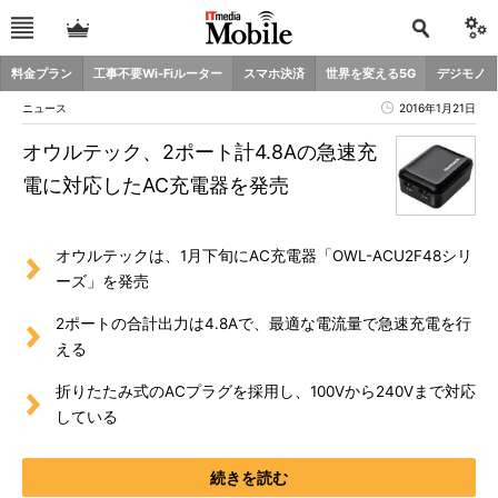
料金プラン
工事不要Wi-Fiルーター
スマホ決済
世界を変える5G
デジモノ
ニュース
2016年1月21日
オウルテック、2ポート計4.8Aの急速充
電に対応したAC充電器を発売
オウルテックは、1月下旬にAC充電器「OWL-ACU2F48シリ
ーズ」を発売
2ポートの合計出力は4.8Aで、最適な電流量で急速充電を行
える
折りたたみ式のACプラグを採用し、100Vから240Vまで対応
している
続きを読む