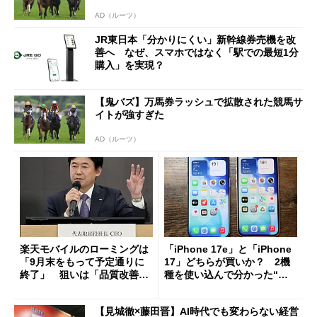
AD（ルーツ）
JR東日本「分かりにくい」新幹線券売機を改
善へ なぜ、スマホではなく「駅での最短1分
購入」を実現？
【鬼バズ】万馬券ラッシュで拡散された競馬サ
イトが強すぎた
AD（ルーツ）
楽天モバイルのローミングは
「iPhone 17e」と「iPhone
「9月末をもって予定通りに
17」どちらが買いか？ 2機
終了」 狙いは「品質改善」
種を使い込んで分かった“ス
ただし「ルーラル限定で期
ペック表にない違い”
限を切った新契約」の可能性
【見城徹×藤田晋】AI時代でも変わらない経営
も