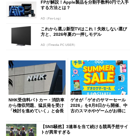
FPが解説！Apple製品を分割手数料0円で入手
する方法とは？
AD（Fav-Log）
これから選ぶ新型TVはこれ！失敗しない選び
方と、2026年夏の一押しモデル
AD（ITmedia PC USER）
NHK受信料パトカー・消防車
ゲオが「ゲオのサマーセール
から徴収問題、猛反発を受け
2026」を8月8日から開催、中
「検討を進めていく」と会長
古のスマホやゲームがお得に
【SNS騒然】3連単を当て続ける競馬予想サイ
トが異常すぎる