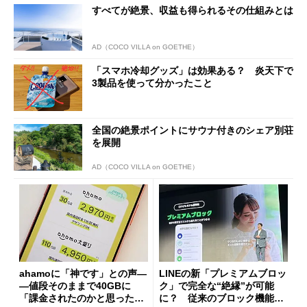
すべてが絶景、収益も得られるその仕組みとは
AD（COCO VILLA on GOETHE）
「スマホ冷却グッズ」は効果ある？ 炎天下で
3製品を使って分かったこと
全国の絶景ポイントにサウナ付きのシェア別荘
を展開
AD（COCO VILLA on GOETHE）
ahamoに「神です」との声―
LINEの新「プレミアムブロッ
―値段そのままで40GBに
ク」で完全な“絶縁”が可能
「課金されたのかと思った」
に？ 従来のブロック機能と