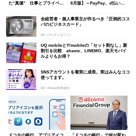
た“真価” 仕事とプライベー
8月版】～PayPay、d払い、a
トで大活躍
u PAY、楽天ペイ
全経営者・個人事業主が作るべき「圧倒的コス
パのビジネスカード」
AD（クレディセゾン）
UQ mobileとY!mobileの「セット割なし」新
割引を比較 ahamo、LINEMO、楽天モバイ
ルよりもお得？
SNSアカウントを着実に成長。実はみんなココ
使ってます。
AD（Dreaw合同会社）
ドコモの銀行、アプリアイコ
「ドコモの銀行」で何が変わ