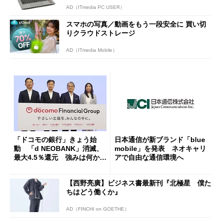
AD（ITmedia PC USER）
スマホの写真／動画をもう一段安全に 買い切
りクラウドストレージ
AD（ITmedia Mobile）
「ドコモの銀行」きょう始
日本通信が新ブランド「blue
動 「d NEOBANK」消滅、
mobile」を発表 ネオキャリ
最大4.5％還元 強みは何か解
アで自由な通信環境へ
説
【西野亮廣】ビジネス書最新刊『北極星 僕た
ちはどう働くか』
AD（FINCHI on GOETHE）