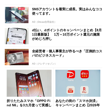
と戸惑いも
の決定的な違い
SNSアカウントを着実に成長。実はみんなココ
使ってます。
AD（Dreaw合同会社）
d払い、dポイントのキャンペーンまとめ【8月
1日最新版】 1万～10万ポイント還元の施策
がめじろ押し
全経営者・個人事業主が作るべき「圧倒的コス
パのビジネスカード」
AD（クレディセゾン）
折りたたみスマホ「OPPO Fi
あなたの街の「スマホ決済」
nd N6」を3カ月使って実感し
キャンペーンまとめ【2026年