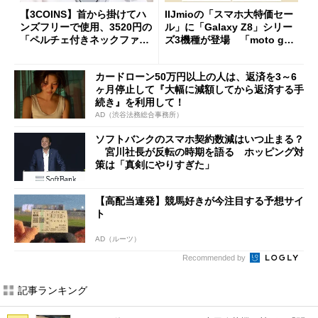
【3COINS】首から掛けてハ
IIJmioの「スマホ大特価セー
ンズフリーで使用、3520円の
ル」に「Galaxy Z8」シリー
「ペルチェ付きネックファ
ズ3機種が登場 「moto g37
ン」
j」や「OPPO Find X9 Ultr
a」も
カードローン50万円以上の人は、返済を3～6
ヶ月停止して『大幅に減額してから返済する手
続き』を利用して！
AD（渋谷法務総合事務所）
ソフトバンクのスマホ契約数減はいつ止まる？
宮川社長が反転の時期を語る ホッピング対
策は「真剣にやりすぎた」
【高配当連発】競馬好きが今注目する予想サイ
ト
AD（ルーツ）
Recommended by
記事ランキング