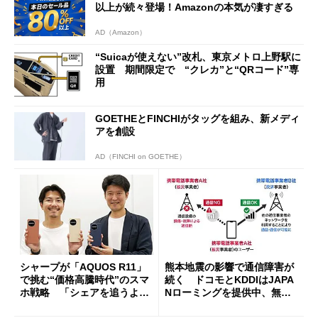
以上が続々登場！Amazonの本気が凄すぎる
AD（Amazon）
“Suicaが使えない”改札、東京メトロ上野駅に
設置 期間限定で “クレカ”と“QRコード”専
用
GOETHEとFINCHIがタッグを組み、新メディ
アを創設
AD（FINCHI on GOETHE）
シャープが「AQUOS R11」
熊本地震の影響で通信障害が
で挑む“価格高騰時代”のスマ
続く ドコモとKDDIはJAPA
ホ戦略 「シェアを追うより
Nローミングを提供中、無料
も既存ユーザーを大切に」
Wi-Fi「00000JAPAN」も開
放