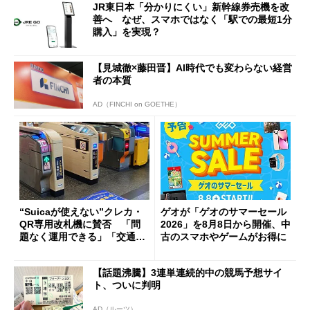
JR東日本「分かりにくい」新幹線券売機を改
善へ なぜ、スマホではなく「駅での最短1分
購入」を実現？
【見城徹×藤田晋】AI時代でも変わらない経営
者の本質
AD（FINCHI on GOETHE）
“Suicaが使えない”クレカ・
ゲオが「ゲオのサマーセール
QR専用改札機に賛否 「問
2026」を8月8日から開催、中
題なく運用できる」「交通系I
古のスマホやゲームがお得に
Cの方がスムーズ」
【話題沸騰】3連単連続的中の競馬予想サイ
ト、ついに判明
AD（ルーツ）