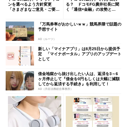
ンを選べるよう方針変更
る？ ドコモFG廣井社長に聞
「さまざまなご意見・ご要望
く「通信×金融」の攻勢とグ
を踏まえ」
ループ戦略
「万馬券率がおかしいｗｗ」競馬界隈で話題の
予想サイト
AD（ルーツ）
新しい「マイナアプリ」は8月25日から提供予
定 「マイナポータル」アプリのアップデート
として
借金地獄から抜け出したい人は、返済を3～6
ヶ月停止して『借金を0円もしくは大幅に減額
してから返済する手続き』を利用して！
AD（渋谷法務総合事務所）