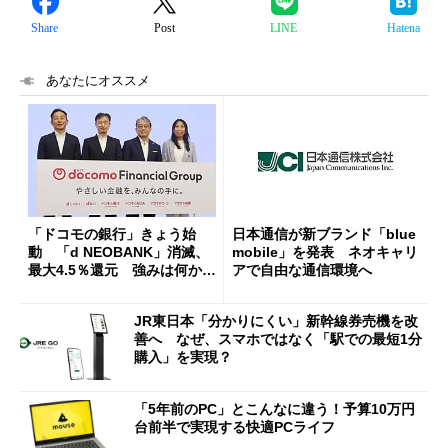
Share
Post
LINE
Hatena
あなたにオススメ
「ドコモの銀行」きょう始
日本通信が新ブランド「blue
動 「d NEOBANK」消滅、
mobile」を発表 ネオキャリ
最大4.5％還元 強みは何か解
アで自由な通信環境へ
説
JR東日本「分かりにくい」新幹線券売機を改
善へ なぜ、スマホではなく「駅での最短1分
購入」を実現？
「5年前のPC」とこんなに違う！予算10万円
台前半で実現する快適PCライフ