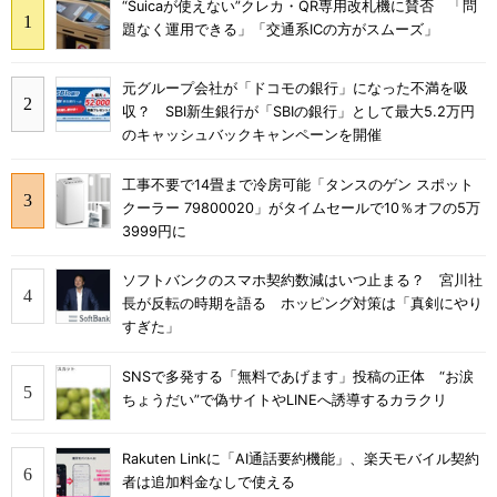
“Suicaが使えない”クレカ・QR専用改札機に賛否 「問
題なく運用できる」「交通系ICの方がスムーズ」
元グループ会社が「ドコモの銀行」になった不満を吸
収？ SBI新生銀行が「SBIの銀行」として最大5.2万円
のキャッシュバックキャンペーンを開催
工事不要で14畳まで冷房可能「タンスのゲン スポット
クーラー 79800020」がタイムセールで10％オフの5万
3999円に
ソフトバンクのスマホ契約数減はいつ止まる？ 宮川社
長が反転の時期を語る ホッピング対策は「真剣にやり
すぎた」
SNSで多発する「無料であげます」投稿の正体 “お涙
ちょうだい”で偽サイトやLINEへ誘導するカラクリ
Rakuten Linkに「AI通話要約機能」、楽天モバイル契約
者は追加料金なしで使える