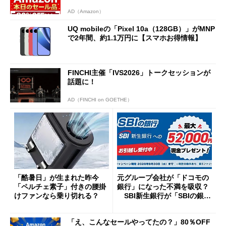
AD（Amazon）
UQ mobileの「Pixel 10a（128GB）」がMNP
で2年間、約1.1万円に【スマホお得情報】
FINCHI主催「IVS2026」トークセッションが
話題に！
AD（FINCHI on GOETHE）
「酷暑日」が生まれた昨今
元グループ会社が「ドコモの
「ペルチェ素子」付きの腰掛
銀行」になった不満を吸収？
けファンなら乗り切れる？
SBI新生銀行が「SBIの銀
行」として最大5.2万円のキャ
ッシュバックキャンペーンを
「え、こんなセールやってたの？」80％OFF
開催