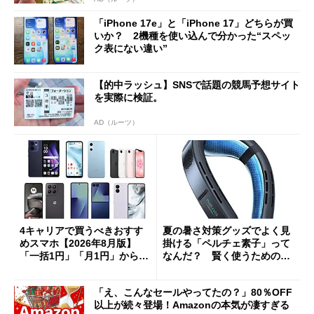
「iPhone 17e」と「iPhone 17」どちらが買
いか？ 2機種を使い込んで分かった“スペッ
ク表にない違い”
【的中ラッシュ】SNSで話題の競馬予想サイト
を実際に検証。
AD（ルーツ）
4キャリアで買うべきおすす
夏の暑さ対策グッズでよく見
めスマホ【2026年8月版】
掛ける「ペルチェ素子」って
「一括1円」「月1円」からお
なんだ？ 賢く使うための注
得なiPhone／Pixel／Galaxy
意点も
まで
「え、こんなセールやってたの？」80％OFF
以上が続々登場！Amazonの本気が凄すぎる