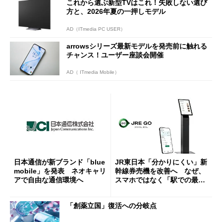
これから選ぶ新型TVはこれ！失敗しない選び
方と、2026年夏の一押しモデル
AD（ITmedia PC USER）
arrowsシリーズ最新モデルを発売前に触れる
チャンス！ユーザー座談会開催
AD（ ITmedia Mobile）
日本通信が新ブランド「blue
JR東日本「分かりにくい」新
mobile」を発表 ネオキャリ
幹線券売機を改善へ なぜ、
アで自由な通信環境へ
スマホではなく「駅での最短
1分購入」を実現？
「創薬立国」復活への分岐点