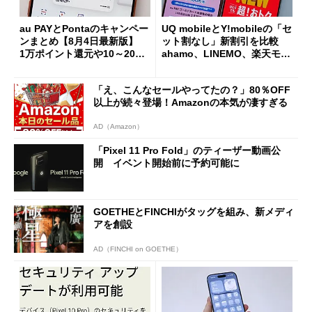
au PAYとPontaのキャンペー
UQ mobileとY!mobileの「セ
ンまとめ【8月4日最新版】
ット割なし」新割引を比較
1万ポイント還元や10～20％
ahamo、LINEMO、楽天モバ
還元あり
イルよりもお得？
「え、こんなセールやってたの？」80％OFF
以上が続々登場！Amazonの本気が凄すぎる
AD（Amazon）
「Pixel 11 Pro Fold」のティーザー動画公
開 イベント開始前に予約可能に
GOETHEとFINCHIがタッグを組み、新メディ
アを創設
AD（FINCHI on GOETHE）