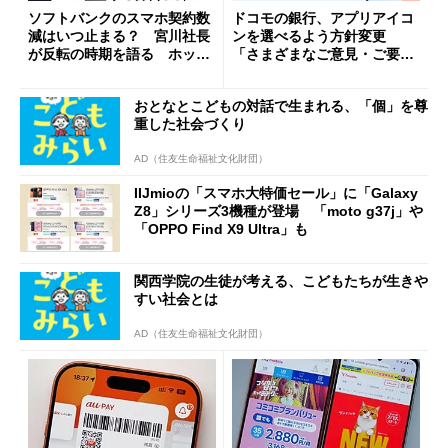
ソフトバンクのスマホ契約数
ドコモの銀行、アプリアイコ
減はいつ止まる？ 宮川社長
ンを選べるよう方針変更
が反転の時期を語る ホッピ
「さまざまなご意見・ご要望
ング対策は「真剣にやりすぎ
を踏まえ」
た」
おとなとこどもの対話で生まれる、「個」を尊
重した社会づくり
AD（住友生命福祉文化財団）
IIJmioの「スマホ大特価セール」に「Galaxy
Z8」シリーズ3機種が登場 「moto g37j」や
「OPPO Find X9 Ultra」も
関西学院の生徒が考える、こどもたちが生きや
すい社会とは
AD（住友生命福祉文化財団）