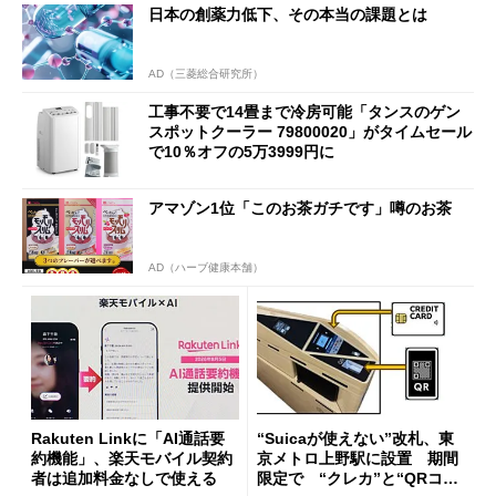
日本の創薬力低下、その本当の課題とは
AD（三菱総合研究所）
工事不要で14畳まで冷房可能「タンスのゲン
スポットクーラー 79800020」がタイムセール
で10％オフの5万3999円に
アマゾン1位「このお茶ガチです」噂のお茶
AD（ハーブ健康本舗）
Rakuten Linkに「AI通話要
“Suicaが使えない”改札、東
約機能」、楽天モバイル契約
京メトロ上野駅に設置 期間
者は追加料金なしで使える
限定で “クレカ”と“QRコー