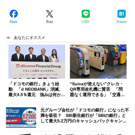
Share
Post
LINE
Hatena
あなたにオススメ
「ドコモの銀行」きょう始
“Suicaが使えない”クレカ・
動 「d NEOBANK」消滅、
QR専用改札機に賛否 「問
最大4.5％還元 強みは何か解
題なく運用できる」「交通系I
説
Cの方がスムーズ」
元グループ会社が「ドコモの銀行」になった不
満を吸収？ SBI新生銀行が「SBIの銀行」と
して最大5.2万円のキャッシュバックキャンペ
ーンを開催