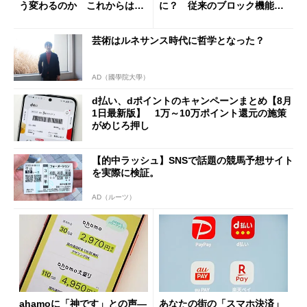
う変わるのか これからは
に？ 従来のブロック機能と
「dカード」の利用が得策？
の決定的な違い
芸術はルネサンス時代に哲学となった？
AD（國學院大學）
d払い、dポイントのキャンペーンまとめ【8月
1日最新版】 1万～10万ポイント還元の施策
がめじろ押し
【的中ラッシュ】SNSで話題の競馬予想サイト
を実際に検証。
AD（ルーツ）
ahamoに「神です」との声―
あなたの街の「スマホ決済」