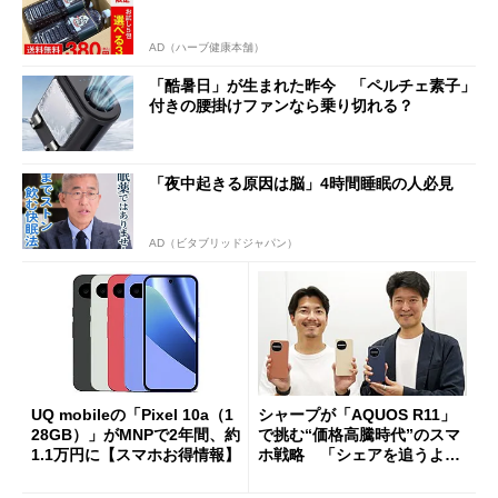
AD（ハーブ健康本舗）
「酷暑日」が生まれた昨今 「ペルチェ素子」
付きの腰掛けファンなら乗り切れる？
「夜中起きる原因は脳」4時間睡眠の人必見
AD（ビタブリッドジャパン）
UQ mobileの「Pixel 10a（1
シャープが「AQUOS R11」
28GB）」がMNPで2年間、約
で挑む“価格高騰時代”のスマ
1.1万円に【スマホお得情報】
ホ戦略 「シェアを追うより
も既存ユーザーを大切に」