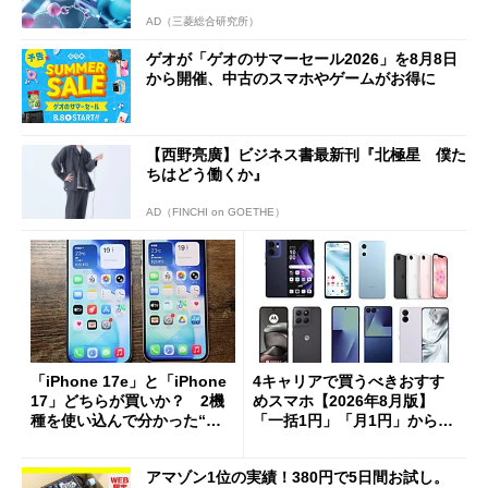
AD（三菱総合研究所）
ゲオが「ゲオのサマーセール2026」を8月8日
から開催、中古のスマホやゲームがお得に
【西野亮廣】ビジネス書最新刊『北極星 僕た
ちはどう働くか』
AD（FINCHI on GOETHE）
「iPhone 17e」と「iPhone
4キャリアで買うべきおすす
17」どちらが買いか？ 2機
めスマホ【2026年8月版】
種を使い込んで分かった“ス
「一括1円」「月1円」からお
ペック表にない違い”
得なiPhone／Pixel／Galaxy
まで
アマゾン1位の実績！380円で5日間お試し。