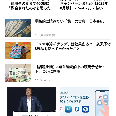
―値段そのままで40GBに
キャンペーンまとめ【2026年
「課金されたのかと思った」
8月版】～PayPay、d払い、a
と戸惑いも
u PAY、楽天ペイ
学際的に読みたい「第一の古典」日本書紀
AD（國學院大學）
「スマホ冷却グッズ」は効果ある？ 炎天下で
3製品を使って分かったこと
【話題沸騰】3連単連続的中の競馬予想サイ
ト、ついに判明
AD（ルーツ）