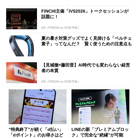
ド”専用
FINCHI主催「IVS2026」トークセッションが
話題に！
AD（FINCHI on GOETHE）
夏の暑さ対策グッズでよく見掛ける「ペルチェ
素子」ってなんだ？ 賢く使うための注意点も
【見城徹×藤田晋】AI時代でも変わらない経営
者の本質
AD（FINCHI on GOETHE）
“特典終了”が続く「d払い」
LINEの新「プレミアムブロッ
「dポイント」のお得さはど
ク」で完全な“絶縁”が可能