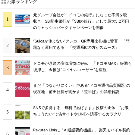
記事ランキング
元グループ会社が「ドコモの銀行」になった不満を吸
収？ SBI新生銀行が「SBIの銀行」として最大5.2万円
のキャッシュバックキャンペーンを開催
“Suicaが使えない”クレカ・QR専用改札機に賛否 「問
題なく運用できる」「交通系ICの方がスムーズ」
ドコモが念願の増収増益に好転 「ドコモMAX」好調も
後押し、今後は“ロイヤルユーザー”を重視
まだ「つながりにくい」声ある“ドコモ通信品質問題”の
現在地 前田社長が明かす「道半ば」の詳細解説
SNSで多発する「無料であげます」投稿の正体 “お涙
ちょうだい”で偽サイトやLINEへ誘導するカラクリ
Rakuten Linkに「AI通話要約機能」、楽天モバイル契約