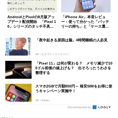
AndroidとPixelの8月版アッ
「iPhone Air」本音レビュ
プデート配信開始 「Pixel 1
ー：使って分かった「バッテ
0」シリーズのタッチ不具合
リーの持ち」と「ケース選
修正やGPU性能改善なども
び」の悩ましさ
「夜中起きる原因は脳」4時間睡眠の人必見
AD（ビタブリッドジャパン）
「Pixel 11」は何が変わる？ メモリ減少で10
0ドル前後の値上げも？ 出そろったうわさを
整理する
スマホ2GBで月額850円～ 格安SIMをお得に使
うキャンペーン実施中！
AD（IIJmio）
Recommended by