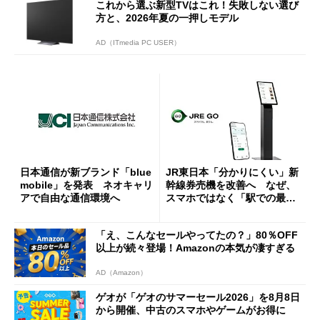
これから選ぶ新型TVはこれ！失敗しない選び
方と、2026年夏の一押しモデル
AD（ITmedia PC USER）
日本通信が新ブランド「blue
JR東日本「分かりにくい」新
mobile」を発表 ネオキャリ
幹線券売機を改善へ なぜ、
アで自由な通信環境へ
スマホではなく「駅での最短
1分購入」を実現？
「え、こんなセールやってたの？」80％OFF
以上が続々登場！Amazonの本気が凄すぎる
AD（Amazon）
ゲオが「ゲオのサマーセール2026」を8月8日
から開催、中古のスマホやゲームがお得に