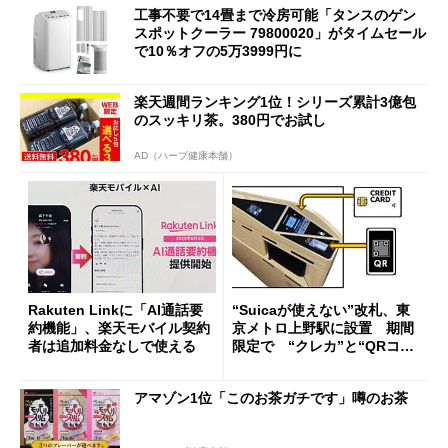
工事不要で14畳まで冷房可能「タンスのゲン
スポットクーラー 79800020」がタイムセール
で10％オフの5万3999円に
楽天週間ランキング1位！シリーズ累計3億包
のスッキリ茶。380円でお試し
AD（ハーブ健康本舗）
Rakuten Linkに「AI通話要
“Suicaが使えない”改札、東
約機能」、楽天モバイル契約
京メトロ上野駅に設置 期間
者は追加料金なしで使える
限定で “クレカ”と“QRコー
ド”専用
アマゾン1位「このお茶ガチです」噂のお茶