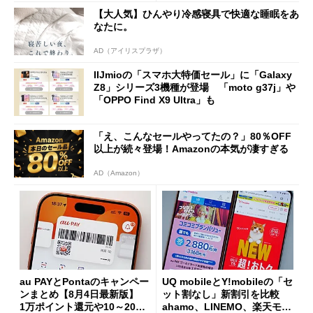
た」
【大人気】ひんやり冷感寝具で快適な睡眠をあ
なたに。
AD（アイリスプラザ）
IIJmioの「スマホ大特価セール」に「Galaxy
Z8」シリーズ3機種が登場 「moto g37j」や
「OPPO Find X9 Ultra」も
「え、こんなセールやってたの？」80％OFF
以上が続々登場！Amazonの本気が凄すぎる
AD（Amazon）
au PAYとPontaのキャンペー
UQ mobileとY!mobileの「セ
ンまとめ【8月4日最新版】
ット割なし」新割引を比較
1万ポイント還元や10～20％
ahamo、LINEMO、楽天モバ