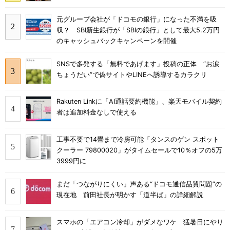
元グループ会社が「ドコモの銀行」になった不満を吸
収？ SBI新生銀行が「SBIの銀行」として最大5.2万円
のキャッシュバックキャンペーンを開催
SNSで多発する「無料であげます」投稿の正体 “お涙
ちょうだい”で偽サイトやLINEへ誘導するカラクリ
Rakuten Linkに「AI通話要約機能」、楽天モバイル契約
者は追加料金なしで使える
工事不要で14畳まで冷房可能「タンスのゲン スポット
クーラー 79800020」がタイムセールで10％オフの5万
3999円に
まだ「つながりにくい」声ある“ドコモ通信品質問題”の
現在地 前田社長が明かす「道半ば」の詳細解説
スマホの「エアコン冷却」がダメなワケ 猛暑日にやり