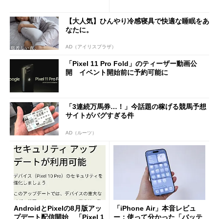
還元あり
イルよりもお得？
【大人気】ひんやり冷感寝具で快適な睡眠をあ
なたに。
AD（アイリスプラザ）
「Pixel 11 Pro Fold」のティーザー動画公
開 イベント開始前に予約可能に
「3連続万馬券…！」今話題の稼げる競馬予想
サイトがバグすぎる件
AD（ルーツ）
AndroidとPixelの8月版アッ
「iPhone Air」本音レビュ
プデート配信開始 「Pixel 1
ー：使って分かった「バッテ