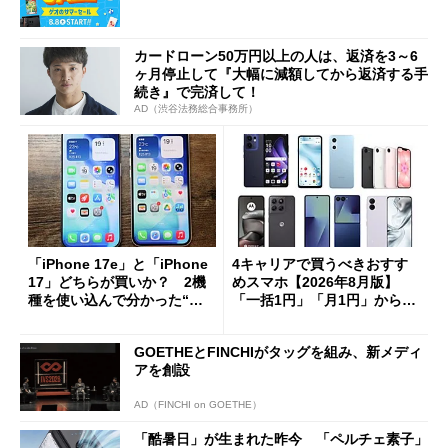
カードローン50万円以上の人は、返済を3～6
ヶ月停止して『大幅に減額してから返済する手
続き』で完済して！
AD（渋谷法務総合事務所）
「iPhone 17e」と「iPhone
4キャリアで買うべきおすす
17」どちらが買いか？ 2機
めスマホ【2026年8月版】
種を使い込んで分かった“ス
「一括1円」「月1円」からお
ペック表にない違い”
得なiPhone／Pixel／Galaxy
まで
GOETHEとFINCHIがタッグを組み、新メディ
アを創設
AD（FINCHI on GOETHE）
「酷暑日」が生まれた昨今 「ペルチェ素子」