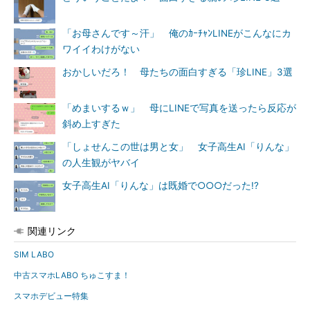
「お母さんです～汗」 俺のｶｰﾁｬﾝLINEがこんなにカ
ワイイわけがない
おかしいだろ！ 母たちの面白すぎる「珍LINE」3選
「めまいするｗ」 母にLINEで写真を送ったら反応が
斜め上すぎた
「しょせんこの世は男と女」 女子高生AI「りんな」
の人生観がヤバイ
女子高生AI「りんな」は既婚で○○○だった!?
関連リンク
SIM LABO
中古スマホLABO ちゅこすま！
スマホデビュー特集