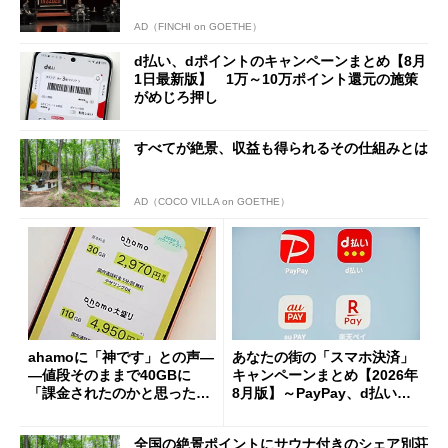
AD（FINCHI on GOETHE）
d払い、dポイントのキャンペーンまとめ【8月
1日最新版】 1万～10万ポイント還元の施策
がめじろ押し
すべてが絶景、収益も得られるその仕組みとは
AD（COCO VILLA on GOETHE）
ahamoに「神です」との声―
あなたの街の「スマホ決済」
―値段そのままで40GBに
キャンペーンまとめ【2026年
「課金されたのかと思った」
8月版】～PayPay、d払い、a
と戸惑いも
u PAY、楽天ペイ
全国の絶景ポイントにサウナ付きのシェア別荘