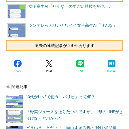
女子高生AI「りんな」のすごい特技を発見した
ツンデレっぷりがカワイイ女子高生AI「りんな」
過去の連載記事が 29 件あります
Share
Post
LINE
Hatena
関連記事
10代がLINEで使う「パリピ」って何？
「野菜ジュースを送りたいのですが」 母のLINEがさ
りげなくヤバかった
どういうことだよ！ 面白すぎる親の“珍LINE”3選