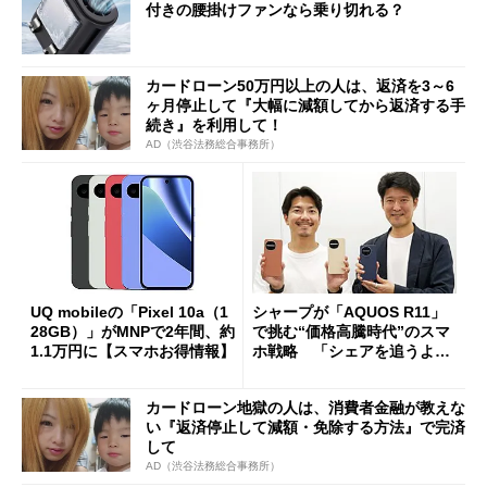
付きの腰掛けファンなら乗り切れる？
カードローン50万円以上の人は、返済を3～6
ヶ月停止して『大幅に減額してから返済する手
続き』を利用して！
AD（渋谷法務総合事務所）
UQ mobileの「Pixel 10a（1
シャープが「AQUOS R11」
28GB）」がMNPで2年間、約
で挑む“価格高騰時代”のスマ
1.1万円に【スマホお得情報】
ホ戦略 「シェアを追うより
も既存ユーザーを大切に」
カードローン地獄の人は、消費者金融が教えな
い『返済停止して減額・免除する方法』で完済
して
AD（渋谷法務総合事務所）