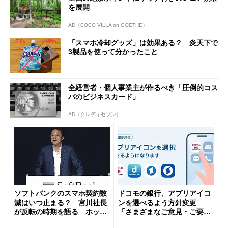
を展開
AD（COCO VILLA on GOETHE）
「スマホ冷却グッズ」は効果ある？ 炎天下で
3製品を使って分かったこと
全経営者・個人事業主が作るべき「圧倒的コス
パのビジネスカード」
AD（クレディセゾン）
ソフトバンクのスマホ契約数
ドコモの銀行、アプリアイコ
減はいつ止まる？ 宮川社長
ンを選べるよう方針変更
が反転の時期を語る ホッピ
「さまざまなご意見・ご要望
ング対策は「真剣にやりすぎ
を踏まえ」