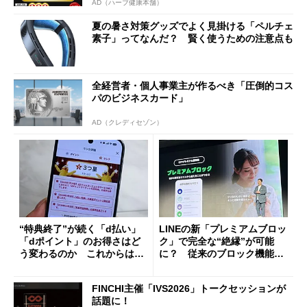
AD（ハーブ健康本舗）
夏の暑さ対策グッズでよく見掛ける「ペルチェ
素子」ってなんだ？ 賢く使うための注意点も
全経営者・個人事業主が作るべき「圧倒的コス
パのビジネスカード」
AD（クレディセゾン）
“特典終了”が続く「d払い」
LINEの新「プレミアムブロッ
「dポイント」のお得さはど
ク」で完全な“絶縁”が可能
う変わるのか これからは
に？ 従来のブロック機能と
「dカード」の利用が得策？
の決定的な違い
FINCHI主催「IVS2026」トークセッションが
話題に！