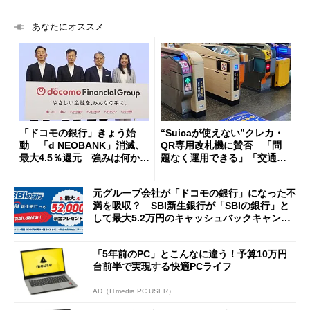
あなたにオススメ
「ドコモの銀行」きょう始
“Suicaが使えない”クレカ・
動 「d NEOBANK」消滅、
QR専用改札機に賛否 「問
最大4.5％還元 強みは何か解
題なく運用できる」「交通系I
説
Cの方がスムーズ」
元グループ会社が「ドコモの銀行」になった不
満を吸収？ SBI新生銀行が「SBIの銀行」と
して最大5.2万円のキャッシュバックキャンペ
ーンを開催
「5年前のPC」とこんなに違う！予算10万円
台前半で実現する快適PCライフ
AD（ITmedia PC USER）