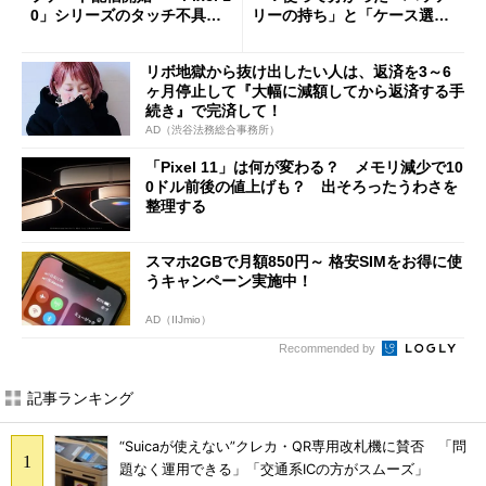
0」シリーズのタッチ不具合
リーの持ち」と「ケース選
修正やGPU性能改善なども
び」の悩ましさ
リボ地獄から抜け出したい人は、返済を3～6
ヶ月停止して『大幅に減額してから返済する手
続き』で完済して！
AD（渋谷法務総合事務所）
「Pixel 11」は何が変わる？ メモリ減少で10
0ドル前後の値上げも？ 出そろったうわさを
整理する
スマホ2GBで月額850円～ 格安SIMをお得に使
うキャンペーン実施中！
AD（IIJmio）
Recommended by
記事ランキング
“Suicaが使えない”クレカ・QR専用改札機に賛否 「問
題なく運用できる」「交通系ICの方がスムーズ」