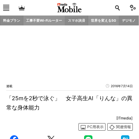
料金プラン
工事不要Wi-Fiルーター
スマホ決済
世界を変える5G
デジモノ
連載
2016年7月14日
「25mを2秒で泳ぐ」 女子高生AI「りんな」の異
常な身体能力
[ITmedia]
PC用表示
関連情報