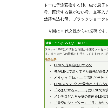
トーに予測変換する姉
、
虫で息子
母
、
既読する気がない母
、
文字入
然落ち込む母
、
ブラックジョーク
今回は20代女性からの投稿です
連載：ここがヘンだよ！親LINE
スマホやLINEに不慣れな両親から来るメッセ
す。皆さまからの投稿もお待ちしてますので、
過去記事
LINEで足を自撮りする父
母がLINEで送ってきた白飛び画像
どうなってるの……LINEで“当たり
LINEスタンプへの愛情が止まらな
「めまいするｗ」 母にLINEで
メシテロどころか謎の物体をLINE
「天空のジュピター」「月に向かっ