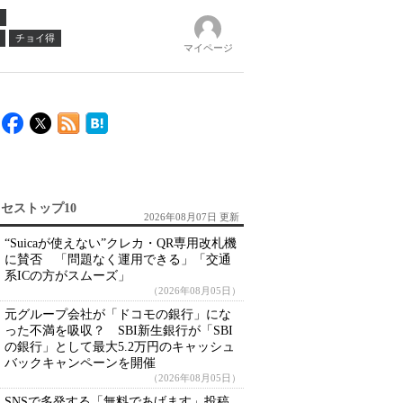
チョイ得
マイページ
セストップ10
2026年08月07日 更新
“Suicaが使えない”クレカ・QR専用改札機
に賛否 「問題なく運用できる」「交通
系ICの方がスムーズ」
（2026年08月05日）
元グループ会社が「ドコモの銀行」にな
った不満を吸収？ SBI新生銀行が「SBI
の銀行」として最大5.2万円のキャッシュ
バックキャンペーンを開催
（2026年08月05日）
SNSで多発する「無料であげます」投稿