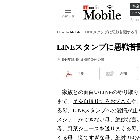
料金
iPho
メディア
Spon
ITmedia Mobile
>
LINEスタンプに悪戦苦闘する母
LINEスタンプに悪戦苦
2016年09月04日 06時00分 公開
印刷
通知
家族との面白いLINEのやり取
まで、
足を自撮りするお父さん
や
る母
、
LINEスタンプへの愛情が
メシテロができない母
、
絶妙な言
母
、
野菜ジュースを送りまくる母
くる母
、
慌てすぎな母
、
絶対BBQ