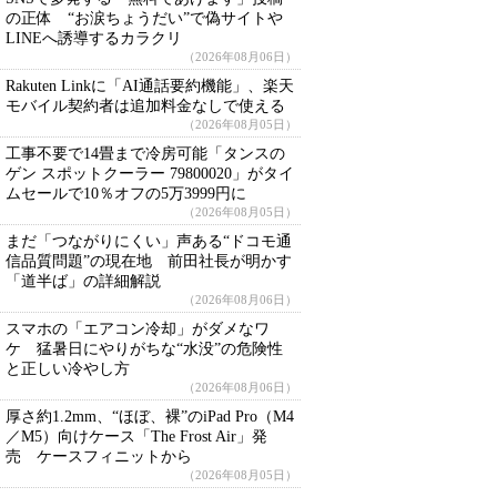
の正体 “お涙ちょうだい”で偽サイトや
LINEへ誘導するカラクリ
（2026年08月06日）
Rakuten Linkに「AI通話要約機能」、楽天
モバイル契約者は追加料金なしで使える
（2026年08月05日）
工事不要で14畳まで冷房可能「タンスの
ゲン スポットクーラー 79800020」がタイ
ムセールで10％オフの5万3999円に
（2026年08月05日）
まだ「つながりにくい」声ある“ドコモ通
信品質問題”の現在地 前田社長が明かす
「道半ば」の詳細解説
（2026年08月06日）
スマホの「エアコン冷却」がダメなワ
ケ 猛暑日にやりがちな“水没”の危険性
と正しい冷やし方
（2026年08月06日）
厚さ約1.2mm、“ほぼ、裸”のiPad Pro（M4
／M5）向けケース「The Frost Air」発
売 ケースフィニットから
（2026年08月05日）