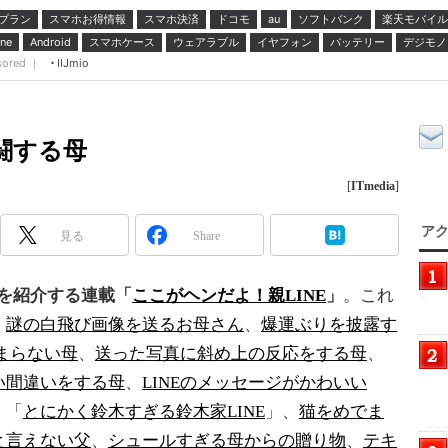
プラン
スマホお得情報
スマホ決済
ドコモ
ソフトバンク
楽天モバイル
au
スマホケース
ウェアラブル
イヤフォン
バッテリー
デジモノ
ne
Android
sored ｜
IIJmio
闘する母
[
ITmedia
]
アク
見る
Share
りを紹介する連載「
ここがヘンだよ！親LINE
」
。これ
、
謎の白飛び画像を送るお母さん
、
爆運ぶりを披露す
止まらない母
、
送った写真に斜め上の反応をする母
、
い間違いをする母
、
LINEのメッセージがかわいい
、「
とにかく鈴木すぎる鈴木家LINE
」、
猫をめでま
と言えない父
、
シュールすぎる母からの贈り物
、
テキ