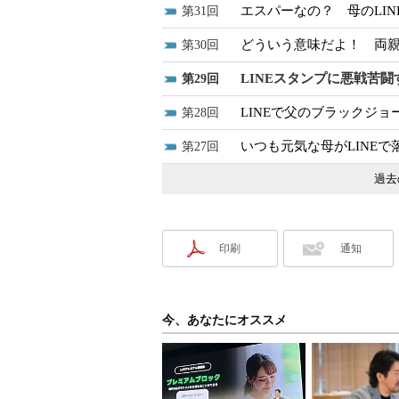
エスパーなの？ 母のLI
31
どういう意味だよ！ 両親
30
LINEスタンプに悪戦苦闘
29
LINEで父のブラックジョ
28
いつも元気な母がLINE
27
過去
印刷
通知
今、あなたにオススメ