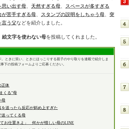
を思い出す母
、
天然すぎる母
、
スペースが多すぎる
力が苦手すぎる母
、
スタンプの説明をしちゃう母
、
突
を言う父
などを紹介しました。
。
絵文字を使わない母
を投稿してくれました。
ージ。ときに笑い、ときにほっこりする親子のやり取りを連載で紹介しま
記事下の投稿フォームよりご応募ください。
の正体
まくる”母
い母
写真を送ったら反応が斜め上すぎた
で送ってくる母
てお仕置きよ」 何かが惜しい母のLINE