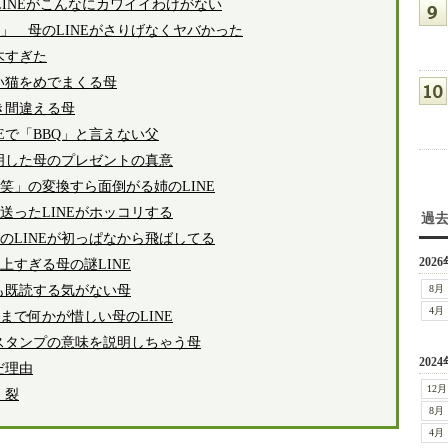
LINEがこんなにカワイイわけがない
」 母のLINEがさりげなくヤバかった
木すぎた
い猫をめでまくる母
き間違える母
Eで「BBQ」と言えない父
判明した母のプレゼントの真意
笑」の変換すら面倒がる姉のLINE
送ったLINEがホッコリする
過
のLINEが初っぱなから飛ばしてる
2026
すぎる母の謎LINE
も既読する気がない母
8月
4月
まで何かが惜しい母のLINE
Eスタンプの意味を説明しちゃう母
2024
だ理由
12月
く裂
8月
4月