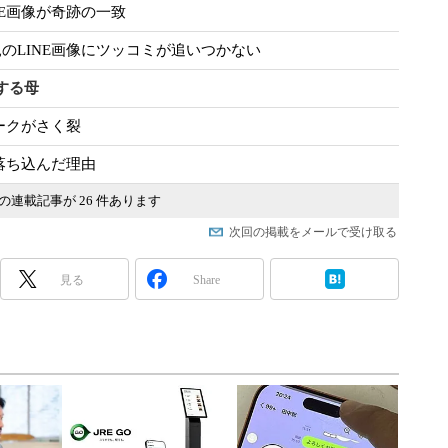
NE画像が奇跡の一致
のLINE画像にツッコミが追いつかない
する母
ークがさく裂
で落ち込んだ理由
の連載記事が 26 件あります
次回の掲載をメールで受け取る
見る
Share