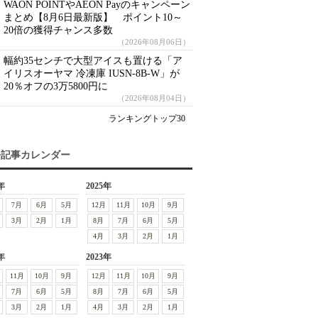
WAON POINTやAEON Payのキャンペーン
まとめ【8月6日最新版】 ポイント10～
20倍の獲得チャンス多数
（2026年08月06日）
幅約35センチで大型アイスも置ける「ア
イリスオーヤマ 冷凍庫 IUSN-8B-W」が
20％オフの3万5800円に
（2026年08月04日）
ランキングトップ30
去記事カレンダー
年
2025年
7月
6月
5月
12月
11月
10月
9月
3月
2月
1月
8月
7月
6月
5月
4月
3月
2月
1月
年
2023年
11月
10月
9月
12月
11月
10月
9月
7月
6月
5月
8月
7月
6月
5月
3月
2月
1月
4月
3月
2月
1月