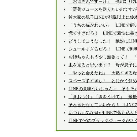
「お母さんです～汗」 俺のｶｰﾁｬﾝ
「野菜ジュースを送りたいのですが
鈴木家の親子LINEが想像以上に鈴
「うちの猫かわいい」 LINEで飼
慌てすぎだろ！ LINEで豪快に書
どうしてこうなった！ 絶対にLIN
シュールすぎるだろ！ LINEで
お姉ちゃんもう少し頑張って！ 「
虫を見ると思い出す？ 母が息子に
「やっと会えたね」 天然すぎる母
スペース多すぎぃ！ とにかく斜め上
LINEの意味ないじゃん！ そもそ
「きおつけ」「きをうけて」 最後
それ言わなくていいから！ LIN
いつも元気な母がLINEで落ち込ん
LINEで父のブラックジョークがさ