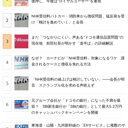
後押し、今後は“ロイヤルユーザー”を重視
NHK受信料パトカー・消防車から徴収問題、猛反発を受
け「検討を進めていく」と会長
まだ「つながりにくい」声ある“ドコモ通信品質問題”の
現在地 前田社長が明かす「道半ば」の詳細解説
なぜ？ カーナビが「NHK受信料」対象になるワケ 課
金されるケースと徴収を免れる方法
「NHK受信料の値上げは検討していない」――会長が明
言 スクランブル化を求める声絶えず
元グループ会社が「ドコモの銀行」になった不満を吸
収？ SBI新生銀行が「SBIの銀行」として最大5.2万円
のキャッシュバックキャンペーンを開催
東海道・山陽・九州新幹線の「EXサービス」に複数のサ