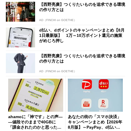
【西野亮廣】つくりたいものを追求できる環境
の作り方とは
AD（FINCHI on GOETHE）
d払い、dポイントのキャンペーンまとめ【8月
1日最新版】 1万～10万ポイント還元の施策
がめじろ押し
【西野亮廣】つくりたいものを追求できる環境
の作り方とは
AD（FINCHI on GOETHE）
ahamoに「神です」との声―
あなたの街の「スマホ決済」
―値段そのままで40GBに
キャンペーンまとめ【2026年
「課金されたのかと思った」
8月版】～PayPay、d払い、a