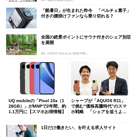
「酷暑日」が生まれた昨今 「ペルチェ素子」
付きの腰掛けファンなら乗り切れる？
全国の絶景ポイントにサウナ付きのシェア別荘
を展開
AD（COCO VILLA on GOETHE）
UQ mobileの「Pixel 10a（1
シャープが「AQUOS R11」
28GB）」がMNPで2年間、約
で挑む“価格高騰時代”のスマ
1.1万円に【スマホお得情報】
ホ戦略 「シェアを追うより
も既存ユーザーを大切に」
1日だけ働きたい、を叶える求人サイト