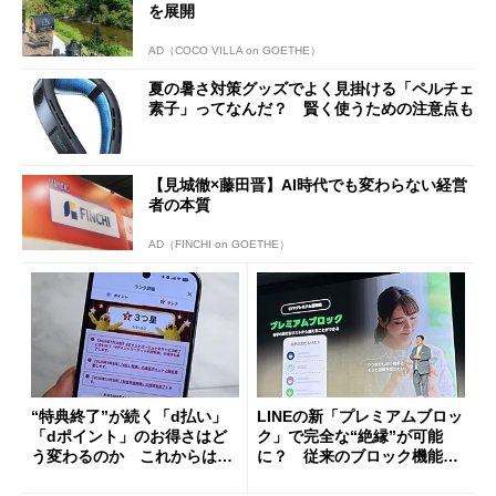
を展開
AD（COCO VILLA on GOETHE）
夏の暑さ対策グッズでよく見掛ける「ペルチェ
素子」ってなんだ？ 賢く使うための注意点も
【見城徹×藤田晋】AI時代でも変わらない経営
者の本質
AD（FINCHI on GOETHE）
“特典終了”が続く「d払い」
LINEの新「プレミアムブロッ
「dポイント」のお得さはど
ク」で完全な“絶縁”が可能
う変わるのか これからは
に？ 従来のブロック機能と
「dカード」の利用が得策？
の決定的な違い