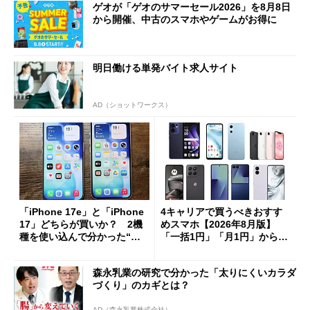
ゲオが「ゲオのサマーセール2026」を8月8日
から開催、中古のスマホやゲームがお得に
明日働ける単発バイト求人サイト
AD（ショットワークス）
「iPhone 17e」と「iPhone
4キャリアで買うべきおすす
17」どちらが買いか？ 2機
めスマホ【2026年8月版】
種を使い込んで分かった“ス
「一括1円」「月1円」からお
ペック表にない違い”
得なiPhone／Pixel／Galaxy
まで
森永乳業の研究で分かった「太りにくいカラダ
づくり」のカギとは？
AD（森永乳業株式会社）