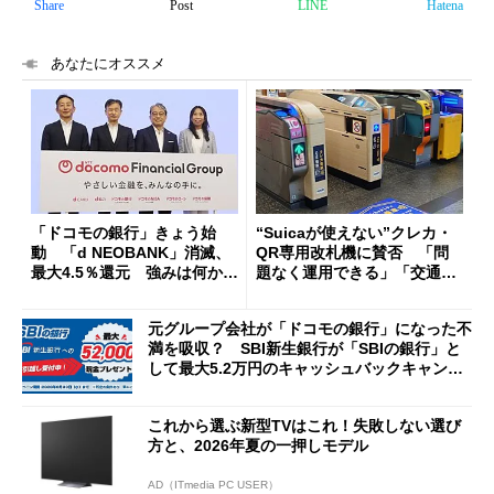
Share
Post
LINE
Hatena
あなたにオススメ
「ドコモの銀行」きょう始
“Suicaが使えない”クレカ・
動 「d NEOBANK」消滅、
QR専用改札機に賛否 「問
最大4.5％還元 強みは何か解
題なく運用できる」「交通系I
説
Cの方がスムーズ」
元グループ会社が「ドコモの銀行」になった不
満を吸収？ SBI新生銀行が「SBIの銀行」と
して最大5.2万円のキャッシュバックキャンペ
ーンを開催
これから選ぶ新型TVはこれ！失敗しない選び
方と、2026年夏の一押しモデル
AD（ITmedia PC USER）