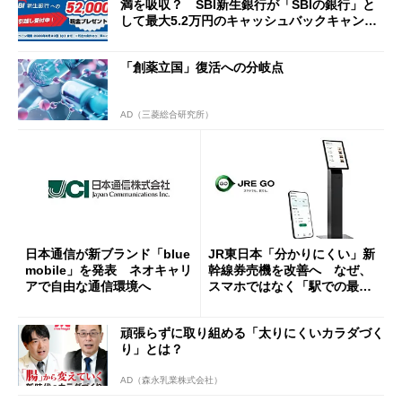
満を吸収？ SBI新生銀行が「SBIの銀行」と
して最大5.2万円のキャッシュバックキャンペ
ーンを開催
「創薬立国」復活への分岐点
AD（三菱総合研究所）
日本通信が新ブランド「blue
JR東日本「分かりにくい」新
mobile」を発表 ネオキャリ
幹線券売機を改善へ なぜ、
アで自由な通信環境へ
スマホではなく「駅での最短
1分購入」を実現？
頑張らずに取り組める「太りにくいカラダづく
り」とは？
AD（森永乳業株式会社）