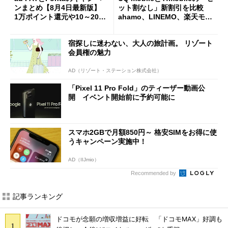
ンまとめ【8月4日最新版】
ット割なし」新割引を比較
1万ポイント還元や10～20％
ahamo、LINEMO、楽天モバ
還元あり
イルよりもお得？
宿探しに迷わない、大人の旅計画。 リゾート
会員権の魅力
AD（リゾート・ステーション株式会社）
「Pixel 11 Pro Fold」のティーザー動画公
開 イベント開始前に予約可能に
スマホ2GBで月額850円～ 格安SIMをお得に使
うキャンペーン実施中！
AD（IIJmio）
Recommended by
記事ランキング
ドコモが念願の増収増益に好転 「ドコモMAX」好調も