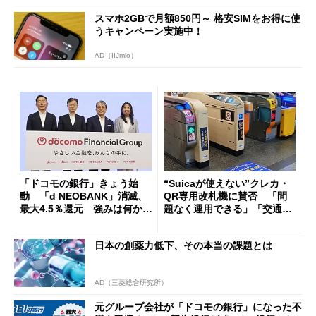
スマホ2GBで月額850円～ 格安SIMをお得に使
うキャンペーン実施中！
AD（IIJmio）
「ドコモの銀行」きょう始
“Suicaが使えない”クレカ・
動 「d NEOBANK」消滅、
QR専用改札機に賛否 「問
最大4.5％還元 強みは何か解
題なく運用できる」「交通系I
説
Cの方がスムーズ」
日本の創薬力低下、その本当の課題とは
AD（三菱総合研究所）
元グループ会社が「ドコモの銀行」になった不