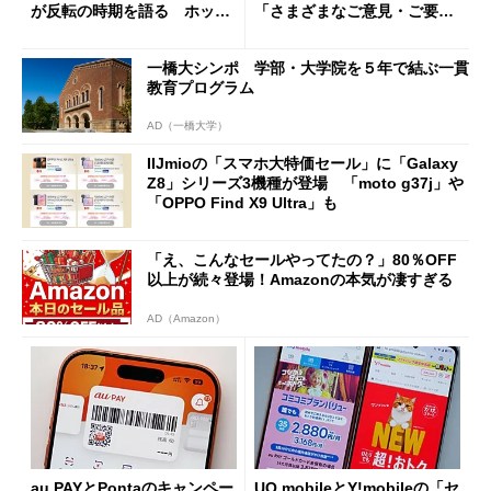
が反転の時期を語る ホッピ
「さまざまなご意見・ご要望
ング対策は「真剣にやりすぎ
を踏まえ」
た」
一橋大シンポ 学部・大学院を５年で結ぶ一貫
教育プログラム
AD（一橋大学）
IIJmioの「スマホ大特価セール」に「Galaxy
Z8」シリーズ3機種が登場 「moto g37j」や
「OPPO Find X9 Ultra」も
「え、こんなセールやってたの？」80％OFF
以上が続々登場！Amazonの本気が凄すぎる
AD（Amazon）
au PAYとPontaのキャンペー
UQ mobileとY!mobileの「セ