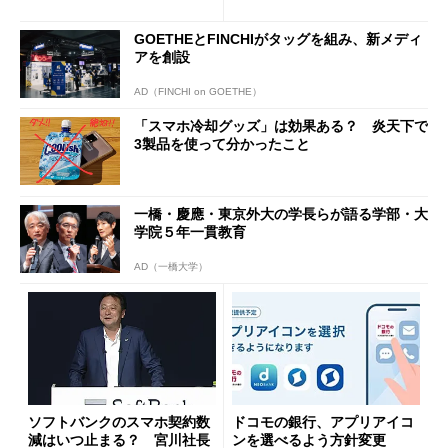
と戸惑いも
u PAY、楽天ペイ
GOETHEとFINCHIがタッグを組み、新メディ
アを創設
AD（FINCHI on GOETHE）
「スマホ冷却グッズ」は効果ある？ 炎天下で
3製品を使って分かったこと
一橋・慶應・東京外大の学長らが語る学部・大
学院５年一貫教育
AD（一橋大学）
ソフトバンクのスマホ契約数
ドコモの銀行、アプリアイコ
減はいつ止まる？ 宮川社長
ンを選べるよう方針変更