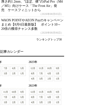
厚さ約1.2mm、“ほぼ、裸”のiPad Pro（M4
／M5）向けケース「The Frost Air」発
売 ケースフィニットから
（2026年08月05日）
WAON POINTやAEON Payのキャンペーン
まとめ【8月6日最新版】 ポイント10～
20倍の獲得チャンス多数
（2026年08月06日）
ランキングトップ30
去記事カレンダー
年
2025年
7月
6月
5月
12月
11月
10月
9月
3月
2月
1月
8月
7月
6月
5月
4月
3月
2月
1月
年
2023年
11月
10月
9月
12月
11月
10月
9月
7月
6月
5月
8月
7月
6月
5月
3月
2月
1月
4月
3月
2月
1月