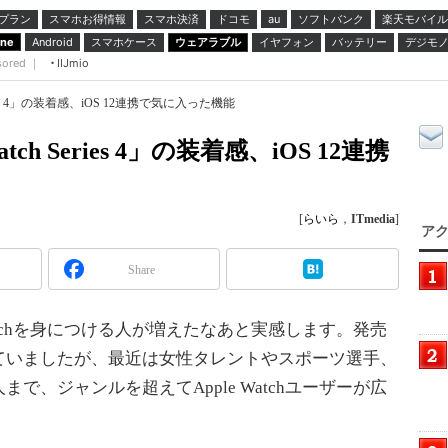
プラン
スマホお得情報
スマホ決済
ドコモ
ソフトバンク
楽天モバイル
au
スマホケース
ウェアラブル
イヤフォン
バッテリー
デジモ
one
Android
sored ｜
IIJmio
ries 4」の装着感、iOS 12連携で気に入った機能
ch Series 4」の装着感、iOS 12連携
[
らいら
，
ITmedia
]
アク
Share
atchを身につける人が増えたなあと実感します。発売
ていましたが、最近は女性タレントやスポーツ選手、
で、ジャンルを超えてApple Watchユーザーが広