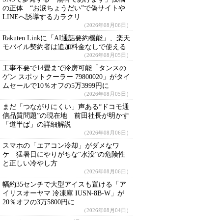
の正体 “お涙ちょうだい”で偽サイトや
LINEへ誘導するカラクリ
（2026年08月06日）
Rakuten Linkに「AI通話要約機能」、楽天
モバイル契約者は追加料金なしで使える
（2026年08月05日）
工事不要で14畳まで冷房可能「タンスの
ゲン スポットクーラー 79800020」がタイ
ムセールで10％オフの5万3999円に
（2026年08月05日）
まだ「つながりにくい」声ある“ドコモ通
信品質問題”の現在地 前田社長が明かす
「道半ば」の詳細解説
（2026年08月06日）
スマホの「エアコン冷却」がダメなワ
ケ 猛暑日にやりがちな“水没”の危険性
と正しい冷やし方
（2026年08月06日）
幅約35センチで大型アイスも置ける「ア
イリスオーヤマ 冷凍庫 IUSN-8B-W」が
20％オフの3万5800円に
（2026年08月04日）