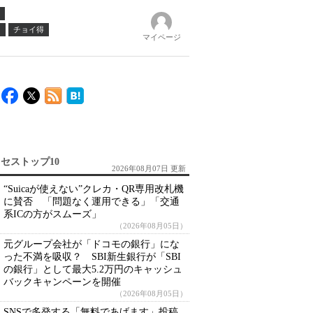
ノ
チョイ得
マイページ
セストップ10
2026年08月07日 更新
“Suicaが使えない”クレカ・QR専用改札機
に賛否 「問題なく運用できる」「交通
系ICの方がスムーズ」
（2026年08月05日）
元グループ会社が「ドコモの銀行」にな
った不満を吸収？ SBI新生銀行が「SBI
の銀行」として最大5.2万円のキャッシュ
バックキャンペーンを開催
（2026年08月05日）
SNSで多発する「無料であげます」投稿