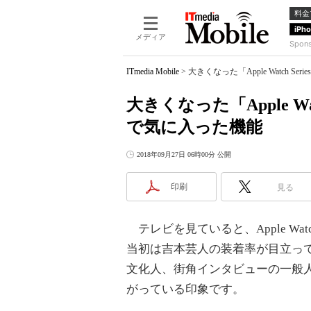
料金
iPh
メディア
Spon
ITmedia Mobile
>
大きくなった「Apple Watch Se
大きくなった「Apple Wat
で気に入った機能
2018年09月27日 06時00分 公開
印刷
見る
テレビを見ていると、Apple W
当初は吉本芸人の装着率が目立っ
文化人、街角インタビューの一般人ま
がっている印象です。