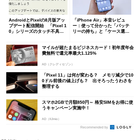
AndroidとPixelの8月版アッ
「iPhone Air」本音レビュ
プデート配信開始 「Pixel 1
ー：使って分かった「バッテ
0」シリーズのタッチ不具合
リーの持ち」と「ケース選
修正やGPU性能改善なども
び」の悩ましさ
マイルが超たまるビジネスカード！初年度年会
費無料で還元率最大1.125%
AD（クレディセゾン）
「Pixel 11」は何が変わる？ メモリ減少で10
0ドル前後の値上げも？ 出そろったうわさを
整理する
スマホ2GBで月額850円～ 格安SIMをお得に使
うキャンペーン実施中！
AD（IIJmio）
Recommended by