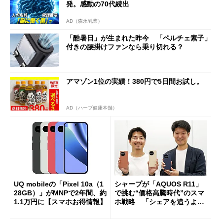
発。感動の70代続出
AD（森永乳業）
「酷暑日」が生まれた昨今 「ペルチェ素子」
付きの腰掛けファンなら乗り切れる？
アマゾン1位の実績！380円で5日間お試し。
AD（ハーブ健康本舗）
UQ mobileの「Pixel 10a（1
シャープが「AQUOS R11」
28GB）」がMNPで2年間、約
で挑む“価格高騰時代”のスマ
1.1万円に【スマホお得情報】
ホ戦略 「シェアを追うより
も既存ユーザーを大切に」