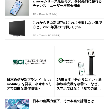
arrowsシリーズ最新モデルを発売前に触れる
チャンス！ユーザー座談会開催
AD（ ITmedia Mobile）
これから選ぶ新型TVはこれ！失敗しない選び
方と、2026年夏の一押しモデル
AD（ITmedia PC USER）
日本通信が新ブランド「blue
JR東日本「分かりにくい」新
mobile」を発表 ネオキャリ
幹線券売機を改善へ なぜ、
アで自由な通信環境へ
スマホではなく「駅での最短
1分購入」を実現？
日本の創薬力低下、その本当の課題とは