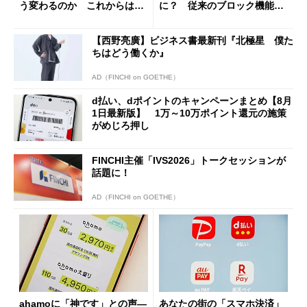
う変わるのか これからは
に？ 従来のブロック機能と
「dカード」の利用が得策？
の決定的な違い
【西野亮廣】ビジネス書最新刊『北極星 僕た
ちはどう働くか』
AD（FINCHI on GOETHE）
d払い、dポイントのキャンペーンまとめ【8月
1日最新版】 1万～10万ポイント還元の施策
がめじろ押し
FINCHI主催「IVS2026」トークセッションが
話題に！
AD（FINCHI on GOETHE）
ahamoに「神です」との声―
あなたの街の「スマホ決済」