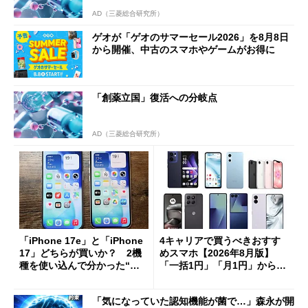
AD（三菱総合研究所）
ゲオが「ゲオのサマーセール2026」を8月8日
から開催、中古のスマホやゲームがお得に
「創薬立国」復活への分岐点
AD（三菱総合研究所）
「iPhone 17e」と「iPhone
4キャリアで買うべきおすす
17」どちらが買いか？ 2機
めスマホ【2026年8月版】
種を使い込んで分かった“ス
「一括1円」「月1円」からお
ペック表にない違い”
得なiPhone／Pixel／Galaxy
まで
「気になっていた認知機能が菌で…」森永が開