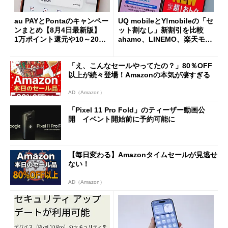
au PAYとPontaのキャンペー
UQ mobileとY!mobileの「セ
ンまとめ【8月4日最新版】
ット割なし」新割引を比較
1万ポイント還元や10～20％
ahamo、LINEMO、楽天モバ
還元あり
イルよりもお得？
「え、こんなセールやってたの？」80％OFF
以上が続々登場！Amazonの本気が凄すぎる
AD（Amazon）
「Pixel 11 Pro Fold」のティーザー動画公
開 イベント開始前に予約可能に
【毎日変わる】Amazonタイムセールが見逃せ
ない！
AD（Amazon）