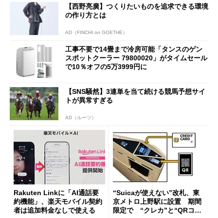
【西野亮廣】つくりたいものを追求できる環境
の作り方とは
AD（FINCHI on GOETHE）
工事不要で14畳まで冷房可能「タンスのゲン
スポットクーラー 79800020」がタイムセール
で10％オフの5万3999円に
【SNS騒然】3連単を当て続ける競馬予想サイ
トが異常すぎる
AD（ルーツ）
Rakuten Linkに「AI通話要
“Suicaが使えない”改札、東
約機能」、楽天モバイル契約
京メトロ上野駅に設置 期間
者は追加料金なしで使える
限定で “クレカ”と“QRコー