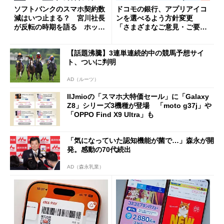
ソフトバンクのスマホ契約数
ドコモの銀行、アプリアイコ
減はいつ止まる？ 宮川社長
ンを選べるよう方針変更
が反転の時期を語る ホッピ
「さまざまなご意見・ご要望
ング対策は「真剣にやりすぎ
を踏まえ」
た」
【話題沸騰】3連単連続的中の競馬予想サイ
ト、ついに判明
AD（ルーツ）
IIJmioの「スマホ大特価セール」に「Galaxy
Z8」シリーズ3機種が登場 「moto g37j」や
「OPPO Find X9 Ultra」も
「気になっていた認知機能が菌で…」森永が開
発。感動の70代続出
AD（森永乳業）