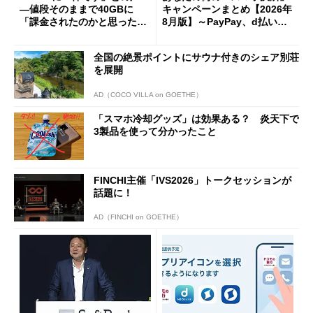
―値段そのままで40GBに
キャンペーンまとめ【2026年
「課金されたのかと思った」
8月版】～PayPay、d払い、a
と戸惑いも
u PAY、楽天ペイ
全国の絶景ポイントにサウナ付きのシェア別荘
を展開
AD（COCO VILLA on GOETHE）
「スマホ冷却グッズ」は効果ある？ 炎天下で
3製品を使って分かったこと
FINCHI主催「IVS2026」トークセッションが
話題に！
AD（FINCHI on GOETHE）