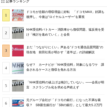
記事ランキング
ドコモが念願の増収増益に好転 「ドコモMAX」好調も
後押し、今後は“ロイヤルユーザー”を重視
NHK受信料パトカー・消防車から徴収問題、猛反発を受
け「検討を進めていく」と会長
まだ「つながりにくい」声ある“ドコモ通信品質問題”の
現在地 前田社長が明かす「道半ば」の詳細解説
なぜ？ カーナビが「NHK受信料」対象になるワケ 課
金されるケースと徴収を免れる方法
「NHK受信料の値上げは検討していない」――会長が明
言 スクランブル化を求める声絶えず
元グループ会社が「ドコモの銀行」になった不満を吸
収？ SBI新生銀行が「SBIの銀行」として最大5.2万円