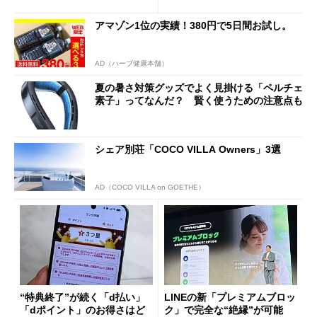
ド”専用
アマゾン1位の実績！380円で5日間お試し。
AD（ハーブ健康本舗）
夏の暑さ対策グッズでよく見掛ける「ペルチェ
素子」ってなんだ？ 賢く使うための注意点も
シェア別荘「COCO VILLA Owners」3選
AD（COCO VILLA on GOETHE）
“特典終了”が続く「d払い」
LINEの新「プレミアムブロッ
「dポイント」のお得さはど
ク」で完全な“絶縁”が可能