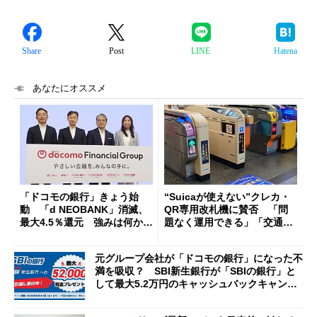
Share
Post
LINE
Hatena
あなたにオススメ
「ドコモの銀行」きょう始
“Suicaが使えない”クレカ・
動 「d NEOBANK」消滅、
QR専用改札機に賛否 「問
最大4.5％還元 強みは何か解
題なく運用できる」「交通系I
説
Cの方がスムーズ」
元グループ会社が「ドコモの銀行」になった不
満を吸収？ SBI新生銀行が「SBIの銀行」と
して最大5.2万円のキャッシュバックキャンペ
ーンを開催