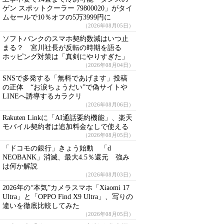
ゲン スポットクーラー 79800020」がタイ
ムセールで10％オフの5万3999円に
（2026年08月05日）
ソフトバンクのスマホ契約数減はいつ止
まる？ 宮川社長が反転の時期を語る
ホッピング対策は「真剣にやりすぎた」
（2026年08月04日）
SNSで多発する「無料であげます」投稿
の正体 “お涙ちょうだい”で偽サイトや
LINEへ誘導するカラクリ
（2026年08月06日）
Rakuten Linkに「AI通話要約機能」、楽天
モバイル契約者は追加料金なしで使える
（2026年08月05日）
「ドコモの銀行」きょう始動 「d
NEOBANK」消滅、最大4.5％還元 強み
は何か解説
（2026年08月03日）
2026年の“本気”カメラスマホ「Xiaomi 17
Ultra」と「OPPO Find X9 Ultra」、写りの
違いを徹底比較してみた
（2026年08月05日）