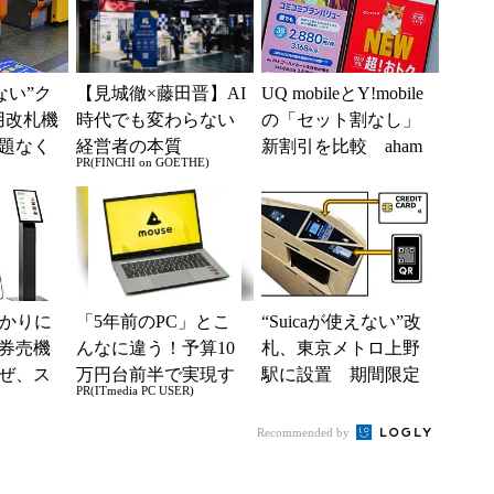
えない”ク
【見城徹×藤田晋】AI
UQ mobileとY!mobile
用改札機
時代でも変わらない
の「セット割なし」
題なく
経営者の本質
新割引を比較 aham
PR(FINCHI on GOETHE)
「交通
o、LINEMO、楽天
ー...
モ...
分かりに
「5年前のPC」とこ
“Suicaが使えない”改
券売機
んなに違う！予算10
札、東京メトロ上野
ぜ、ス
万円台前半で実現す
駅に設置 期間限定
PR(ITmedia PC USER)
「駅で
る快適PCライフ
で “クレカ”と“QR
入」を実
コード”専用
Recommended by