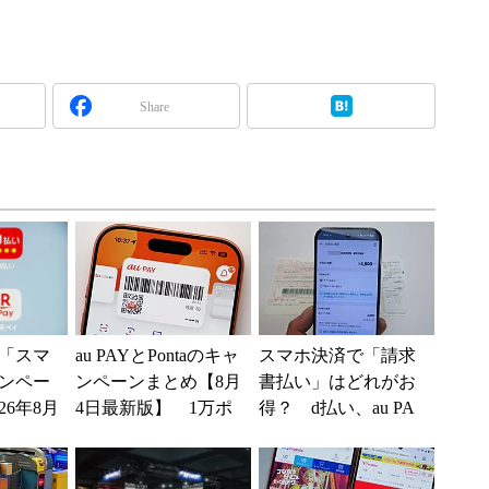
Share
「スマ
au PAYとPontaのキャ
スマホ決済で「請求
ンペー
ンペーンまとめ【8月
書払い」はどれがお
26年8月
4日最新版】 1万ポ
得？ d払い、au PA
y、d払
イント還元や10～2
Y、PayPay、楽天ペ
0％還元あ...
イを比較してみた