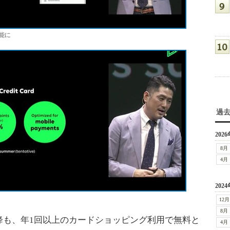
可能に
過
2026
8月
4月
2024
12月
8月
も、年1回以上のカードショッピング利用で無料と
4月