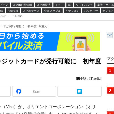
プラン
スマホお得情報
スマホ決済
ドコモ
ソフトバンク
楽天モバイル
au
スマホケース
ウェアラブル
イヤフォン
バッテリー
デジモノ
ne
Android
sored ｜
IIJmio
ットカードが発行可能に 初年度3％還元
アク
aのクレジットカードが発行可能に 初年度
[
田中聡
，
ITmedia
]
Share
Visa）が、オリエントコーポレーション（オリ