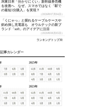
JR東日本「分かりにくい」新幹線券売機
を改善へ なぜ、スマホではなく「駅で
の最短1分購入」を実現？
（2026年07月04日）
「くにゃっ」と握れるケーブルケースや
斜め挿し充電器も オウルテックの新ブ
ランド「soft」のアイデアに注目
（2026年08月05日）
ランキングトップ30
去記事カレンダー
年
2025年
7月
6月
5月
12月
11月
10月
9月
3月
2月
1月
8月
7月
6月
5月
4月
3月
2月
1月
年
2023年
11月
10月
9月
12月
11月
10月
9月
7月
6月
5月
8月
7月
6月
5月
3月
2月
1月
4月
3月
2月
1月