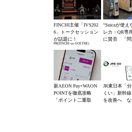
FINCHI主催「IVS202
“Suicaが使
6」トークセッション
レカ・QR専
が話題に！
に賛否 「問
PR(FINCHI on GOETHE)
運用できる」
系ICの方がスム
新AEON Pay×WAON
JR東日本「
POINTを徹底攻略
くい」新幹線
「ポイント二重取
を改善へ な
り」や「毎月10日の
マホではなく
5％還元」に...
の最短1分購
現？