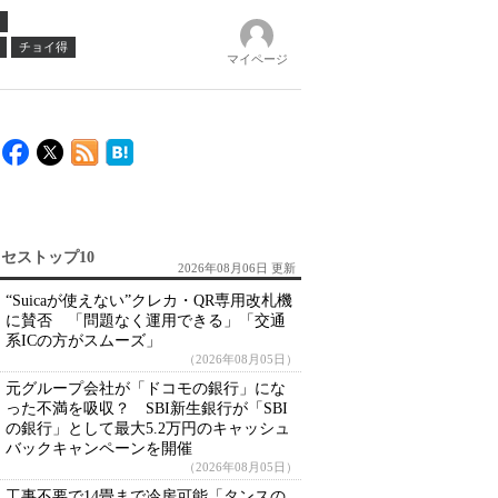
チョイ得
マイページ
セストップ10
2026年08月06日 更新
“Suicaが使えない”クレカ・QR専用改札機
に賛否 「問題なく運用できる」「交通
系ICの方がスムーズ」
（2026年08月05日）
元グループ会社が「ドコモの銀行」にな
った不満を吸収？ SBI新生銀行が「SBI
の銀行」として最大5.2万円のキャッシュ
バックキャンペーンを開催
（2026年08月05日）
工事不要で14畳まで冷房可能「タンスの