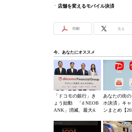
店舗を変えるモバイル決済
印刷
見る
今、あなたにオススメ
「ドコモの銀行」き
あなたの街の
ょう始動 「d NEOB
ホ決済」キャ
ANK」消滅、最大4.
ンまとめ【20
5％還元 強みは何か
版】～PayPa
解説
い、au PAY...