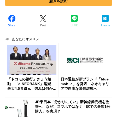
続きを読む
Share
Post
LINE
Hatena
あなたにオススメ
「ドコモの銀行」きょう始
日本通信が新ブランド「blue
動 「d NEOBANK」消滅、
mobile」を発表 ネオキャリ
最大4.5％還元 強みは何か解
アで自由な通信環境へ
説
JR東日本「分かりにくい」新幹線券売機を改
善へ なぜ、スマホではなく「駅での最短1分
購入」を実現？