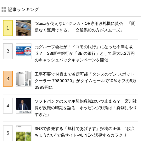
記事ランキング
“Suicaが使えない”クレカ・QR専用改札機に賛否 「問
題なく運用できる」「交通系ICの方がスムーズ」
元グループ会社が「ドコモの銀行」になった不満を吸
収？ SBI新生銀行が「SBIの銀行」として最大5.2万円
のキャッシュバックキャンペーンを開催
工事不要で14畳まで冷房可能「タンスのゲン スポット
クーラー 79800020」がタイムセールで10％オフの5万
3999円に
ソフトバンクのスマホ契約数減はいつ止まる？ 宮川社
長が反転の時期を語る ホッピング対策は「真剣にやり
すぎた」
SNSで多発する「無料であげます」投稿の正体 “お涙
ちょうだい”で偽サイトやLINEへ誘導するカラクリ