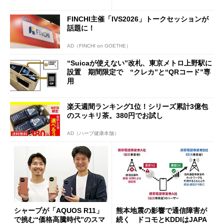
行」として最大5.2万円のキャ
ッシュバックキャンペーンを
FINCHI主催「IVS2026」トークセッションが
開催
話題に！
AD（FINCHI on GOETHE）
“Suicaが使えない”改札、東京メトロ上野駅に
設置 期間限定で “クレカ”と“QRコード”専
用
楽天週間ランキング1位！シリーズ累計3億包
のスッキリ茶。380円でお試し
AD（ハーブ健康本舗）
シャープが「AQUOS R11」
熊本地震の影響で通信障害が
で挑む“価格高騰時代”のスマ
続く ドコモとKDDIはJAPA