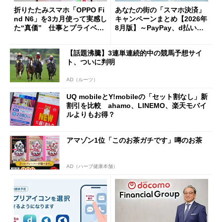
折りたたみスマホ「OPPO Fi
あなたの街の「スマホ決済」
nd N6」を3カ月使って実感し
キャンペーンまとめ【2026年
た“真価” 仕事とプライベー
8月版】～PayPay、d払い、a
トで大活躍
u PAY、楽天ペイ
【話題沸騰】3連単連続的中の競馬予想サイ
ト、ついに判明
AD（ルーツ）
UQ mobileとY!mobileの「セット割なし」新
割引を比較 ahamo、LINEMO、楽天モバイ
ルよりもお得？
アマゾン1位「このお茶ガチです」噂のお茶
AD（ハーブ健康本舗）