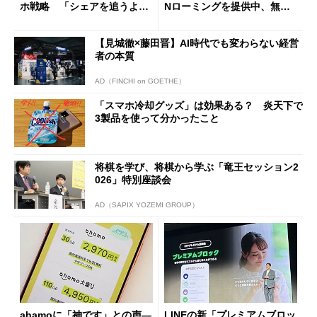
ホ戦略 「シェアを追うより
Nローミングを提供中、無料
も既存ユーザーを大切に」
Wi-Fi「00000JAPAN」も開
放
【見城徹×藤田晋】AI時代でも変わらない経営
者の本質
AD（FINCHI on GOETHE）
「スマホ冷却グッズ」は効果ある？ 炎天下で
3製品を使って分かったこと
将棋を学び、将棋から学ぶ「竜王セッション2
026」特別座談会
AD（SAPIX YOZEMI GROUP）
ahamoに「神です」との声―
LINEの新「プレミアムブロッ