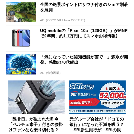
全国の絶景ポイントにサウナ付きのシェア別荘
を展開
AD（COCO VILLA on GOETHE）
UQ mobileの「Pixel 10a（128GB）」がMNP
で2年間、約1.1万円に【スマホお得情報】
「気になっていた認知機能が菌で…」森永が開
発。感動の70代続出
AD（森永乳業）
「酷暑日」が生まれた昨今
元グループ会社が「ドコモの
「ペルチェ素子」付きの腰掛
銀行」になった不満を吸収？
けファンなら乗り切れる？
SBI新生銀行が「SBIの銀