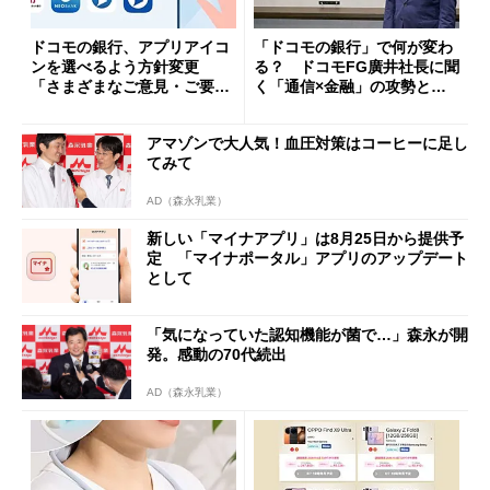
ドコモの銀行、アプリアイコ
「ドコモの銀行」で何が変わ
ンを選べるよう方針変更
る？ ドコモFG廣井社長に聞
「さまざまなご意見・ご要望
く「通信×金融」の攻勢とグ
を踏まえ」
ループ戦略
アマゾンで大人気！血圧対策はコーヒーに足し
てみて
AD（森永乳業）
新しい「マイナアプリ」は8月25日から提供予
定 「マイナポータル」アプリのアップデート
として
「気になっていた認知機能が菌で…」森永が開
発。感動の70代続出
AD（森永乳業）