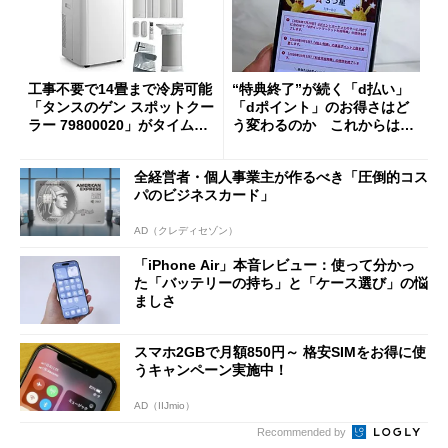
工事不要で14畳まで冷房可能
“特典終了”が続く「d払い」
「タンスのゲン スポットクー
「dポイント」のお得さはど
ラー 79800020」がタイムセ
う変わるのか これからは
ールで10％オフの5万3999円
「dカード」の利用が得策？
に
全経営者・個人事業主が作るべき「圧倒的コス
パのビジネスカード」
AD（クレディセゾン）
「iPhone Air」本音レビュー：使って分かっ
た「バッテリーの持ち」と「ケース選び」の悩
ましさ
スマホ2GBで月額850円～ 格安SIMをお得に使
うキャンペーン実施中！
AD（IIJmio）
Recommended by