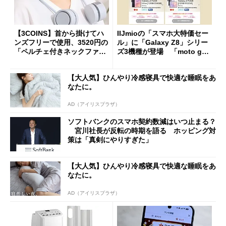
【3COINS】首から掛けてハ
IIJmioの「スマホ大特価セー
ンズフリーで使用、3520円の
ル」に「Galaxy Z8」シリー
「ペルチェ付きネックファ
ズ3機種が登場 「moto g37
ン」
j」や「OPPO Find X9 Ultr
a」も
【大人気】ひんやり冷感寝具で快適な睡眠をあ
なたに。
AD（アイリスプラザ）
ソフトバンクのスマホ契約数減はいつ止まる？
宮川社長が反転の時期を語る ホッピング対
策は「真剣にやりすぎた」
【大人気】ひんやり冷感寝具で快適な睡眠をあ
なたに。
AD（アイリスプラザ）