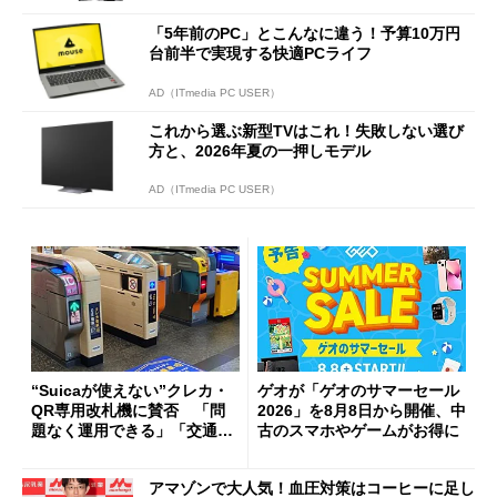
「5年前のPC」とこんなに違う！予算10万円
台前半で実現する快適PCライフ
AD（ITmedia PC USER）
これから選ぶ新型TVはこれ！失敗しない選び
方と、2026年夏の一押しモデル
AD（ITmedia PC USER）
“Suicaが使えない”クレカ・
ゲオが「ゲオのサマーセール
QR専用改札機に賛否 「問
2026」を8月8日から開催、中
題なく運用できる」「交通系I
古のスマホやゲームがお得に
Cの方がスムーズ」
アマゾンで大人気！血圧対策はコーヒーに足し