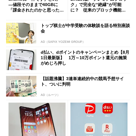
―値段そのままで40GBに
ク」で完全な“絶縁”が可能
「課金されたのかと思った」
に？ 従来のブロック機能と
と戸惑いも
の決定的な違い
トップ棋士が中学受験の体験談を語る特別座談
会
AD（SAPIX YOZEMI GROUP）
d払い、dポイントのキャンペーンまとめ【8月
1日最新版】 1万～10万ポイント還元の施策
がめじろ押し
【話題沸騰】3連単連続的中の競馬予想サイ
ト、ついに判明
AD（ルーツ）