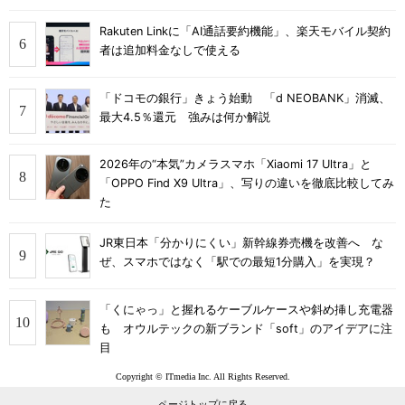
Rakuten Linkに「AI通話要約機能」、楽天モバイル契約
者は追加料金なしで使える
「ドコモの銀行」きょう始動 「d NEOBANK」消滅、
最大4.5％還元 強みは何か解説
2026年の“本気”カメラスマホ「Xiaomi 17 Ultra」と
「OPPO Find X9 Ultra」、写りの違いを徹底比較してみ
た
JR東日本「分かりにくい」新幹線券売機を改善へ な
ぜ、スマホではなく「駅での最短1分購入」を実現？
「くにゃっ」と握れるケーブルケースや斜め挿し充電器
も オウルテックの新ブランド「soft」のアイデアに注
目
Copyright © ITmedia Inc. All Rights Reserved.
ページトップに戻る