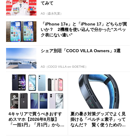
てみて
AD（森永乳業）
「iPhone 17e」と「iPhone 17」どちらが買
いか？ 2機種を使い込んで分かった“スペッ
ク表にない違い”
シェア別荘「COCO VILLA Owners」3選
AD（COCO VILLA on GOETHE）
4キャリアで買うべきおすす
夏の暑さ対策グッズでよく見
めスマホ【2026年8月版】
掛ける「ペルチェ素子」って
「一括1円」「月1円」からお
なんだ？ 賢く使うための注
得なiPhone／Pixel／Galaxy
意点も
まで