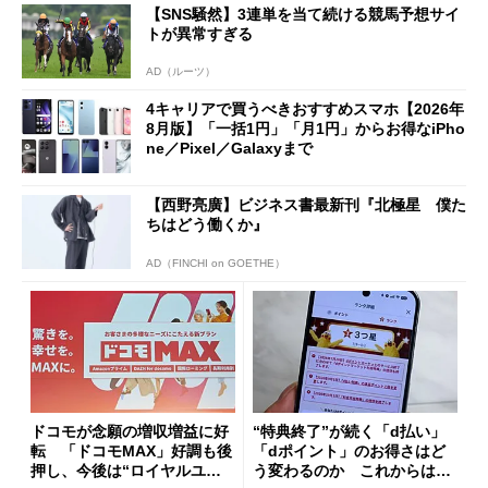
【SNS騒然】3連単を当て続ける競馬予想サイ
も
トが異常すぎる
AD（ルーツ）
4キャリアで買うべきおすすめスマホ【2026年
8月版】「一括1円」「月1円」からお得なiPho
ne／Pixel／Galaxyまで
【西野亮廣】ビジネス書最新刊『北極星 僕た
ちはどう働くか』
AD（FINCHI on GOETHE）
ドコモが念願の増収増益に好
“特典終了”が続く「d払い」
転 「ドコモMAX」好調も後
「dポイント」のお得さはど
押し、今後は“ロイヤルユー
う変わるのか これからは