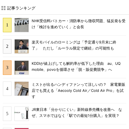
記事ランキング
NHK受信料パトカー・消防車から徴収問題、猛反発を受
け「検討を進めていく」と会長
楽天モバイルのローミングは「予定通り9月末に終
了」 ただし「ルーラル限定で継続」の可能性も
KDDIが値上げしても解約率が低下した理由 au、UQ
mobile、povoを循環させ「脱・販促費競争」へ
ミストが出るハンディファンって涼しいの？ 家電量販
店でも買える「Aecooly Cold Air／Cold Air Pro」を試
す
JR東日本「分かりにくい」新幹線券売機を改善へ な
ぜ、スマホではなく「駅での最短1分購入」を実現？