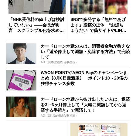
「NHK受信料の値上げは検討
SNSで多発する「無料であげ
していない」――会長が明
ます」投稿の正体 “お涙ち
言 スクランブル化を求める
ょうだい”で偽サイトやLINE
声絶えず
へ誘導するカラクリ
カードローン地獄の人は、消費者金融が教えな
い『返済停止して減額・免除する方法』で完済
して
AD（渋谷法務総合事務所）
WAON POINTやAEON Payのキャンペーンま
とめ【8月6日最新版】 ポイント10～20倍の
獲得チャンス多数
カードローン地獄から抜け出したい人は、返済
を3～6ヶ月停止して『大幅に減額してから返
済する手続き』で完済して！
AD（渋谷法務総合事務所）