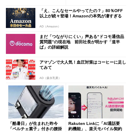
ザー”を重視
「dカード」の利用が得策？
「え、こんなセールやってたの？」80％OFF
以上が続々登場！Amazonの本気が凄すぎる
AD（Amazon）
まだ「つながりにくい」声ある“ドコモ通信品
質問題”の現在地 前田社長が明かす「道半
ば」の詳細解説
アマゾンで大人気！血圧対策はコーヒーに足し
てみて
AD（森永乳業）
「酷暑日」が生まれた昨今
Rakuten Linkに「AI通話要
「ペルチェ素子」付きの腰掛
約機能」、楽天モバイル契約