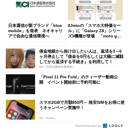
日本通信が新ブランド「blue
IIJmioの「スマホ大特価セー
mobile」を発表 ネオキャリ
ル」に「Galaxy Z8」シリー
アで自由な通信環境へ
ズ3機種が登場 「moto g37
j」や「OPPO Find X9 Ultr
a」も
借金地獄から抜け出したい人は、返済を3～6
ヶ月停止して『借金を0円もしくは大幅に減額
してから返済する手続き』を利用して！
AD（渋谷法務総合事務所）
「Pixel 11 Pro Fold」のティーザー動画公
開 イベント開始前に予約可能に
スマホ2GBで月額850円～ 格安SIMをお得に使
うキャンペーン実施中！
AD（IIJmio）
Recommended by