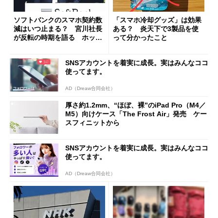
ソフトバンクのスマホ契約数
「スマホ冷却グッズ」は効果
減はいつ止まる？ 宮川社長
ある？ 炎天下で3製品を使
が反転の時期を語る ホッピ
って分かったこと
ング対策は「真剣にやりすぎ
た」
SNSアカウントを着実に成長。実はみんなココ
使ってます。
AD（Dreaw合同会社）
厚さ約1.2mm、“ほぼ、裸”のiPad Pro（M4／
M5）向けケース「The Frost Air」発売 ケー
スフィニットから
SNSアカウントを着実に成長。実はみんなココ
使ってます。
AD（Dreaw合同会社）