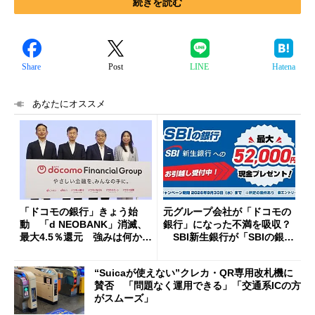
続きを読む
Share
Post
LINE
Hatena
あなたにオススメ
「ドコモの銀行」きょう始
元グループ会社が「ドコモの
動 「d NEOBANK」消滅、
銀行」になった不満を吸収？
最大4.5％還元 強みは何か解
SBI新生銀行が「SBIの銀
説
行」として最大5.2万円のキャ
ッシュバックキャンペーンを
“Suicaが使えない”クレカ・QR専用改札機に
開催
賛否 「問題なく運用できる」「交通系ICの方
がスムーズ」