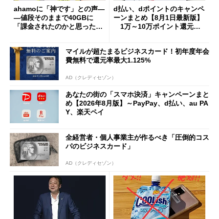
ahamoに「神です」との声―
d払い、dポイントのキャンペ
―値段そのままで40GBに
ーンまとめ【8月1日最新版】
「課金されたのかと思った」
1万～10万ポイント還元の
と戸惑いも
施策がめじろ押し
マイルが超たまるビジネスカード！初年度年会
費無料で還元率最大1.125%
AD（クレディセゾン）
あなたの街の「スマホ決済」キャンペーンまと
め【2026年8月版】～PayPay、d払い、au PA
Y、楽天ペイ
全経営者・個人事業主が作るべき「圧倒的コス
パのビジネスカード」
AD（クレディセゾン）