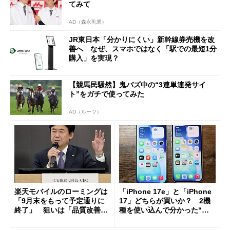
てみて
AD（森永乳業）
JR東日本「分かりにくい」新幹線券売機を改
善へ なぜ、スマホではなく「駅での最短1分
購入」を実現？
【競馬民騒然】鬼バズ中の“3連単連発サイ
ト”をガチで使ってみた
AD（ルーツ）
楽天モバイルのローミングは
「iPhone 17e」と「iPhone
「9月末をもって予定通りに
17」どちらが買いか？ 2機
終了」 狙いは「品質改善」
種を使い込んで分かった“ス
ただし「ルーラル限定で期
ペック表にない違い”
限を切った新契約」の可能性