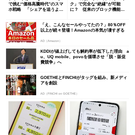
で挑む“価格高騰時代”のスマ
ク」で完全な“絶縁”が可能
ホ戦略 「シェアを追うより
に？ 従来のブロック機能と
も既存ユーザーを大切に」
の決定的な違い
「え、こんなセールやってたの？」80％OFF
以上が続々登場！Amazonの本気が凄すぎる
AD（Amazon）
KDDIが値上げしても解約率が低下した理由 a
u、UQ mobile、povoを循環させ「脱・販促
費競争」へ
GOETHEとFINCHIがタッグを組み、新メディ
アを創設
AD（FINCHI on GOETHE）