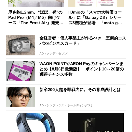
厚さ約1.2mm、“ほぼ、裸”のi
IIJmioの「スマホ大特価セー
Pad Pro（M4／M5）向けケ
ル」に「Galaxy Z8」シリー
ース「The Frost Air」発売
ズ3機種が登場 「moto g37
ケースフィニットから
j」や「OPPO Find X9 Ultr
a」も
全経営者・個人事業主が作るべき「圧倒的コス
パのビジネスカード」
AD（クレディセゾン）
WAON POINTやAEON Payのキャンペーンま
とめ【8月6日最新版】 ポイント10～20倍の
獲得チャンス多数
新卒200人超を即戦力に。その育成設計とは
AD（シンプレクス・ホールディングス）