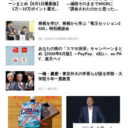
ーンまとめ【8月1日最新版】
―値段そのままで40GBに
1万～10万ポイント還元の
「課金されたのかと思った」
施策がめじろ押し
と戸惑いも
将棋を学び、将棋から学ぶ「竜王セッション2
026」特別座談会
AD（SAPIX YOZEMI GROUP）
あなたの街の「スマホ決済」キャンペーンまと
め【2026年8月版】～PayPay、d払い、au PA
Y、楽天ペイ
一橋・慶應・東京外大の学長らが語る学部・大
学院５年一貫教育
AD（一橋大学）