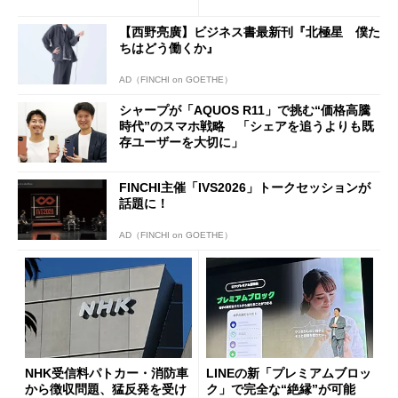
ールで10％オフの5万3999円
に
【西野亮廣】ビジネス書最新刊『北極星 僕た
ちはどう働くか』
AD（FINCHI on GOETHE）
シャープが「AQUOS R11」で挑む“価格高騰
時代”のスマホ戦略 「シェアを追うよりも既
存ユーザーを大切に」
FINCHI主催「IVS2026」トークセッションが
話題に！
AD（FINCHI on GOETHE）
NHK受信料パトカー・消防車
LINEの新「プレミアムブロッ
から徴収問題、猛反発を受け
ク」で完全な“絶縁”が可能