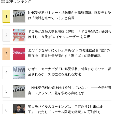
記事ランキング
NHK受信料パトカー・消防車から徴収問題、猛反発を受
け「検討を進めていく」と会長
ドコモが念願の増収増益に好転 「ドコモMAX」好調も
後押し、今後は“ロイヤルユーザー”を重視
まだ「つながりにくい」声ある“ドコモ通信品質問題”の
現在地 前田社長が明かす「道半ば」の詳細解説
なぜ？ カーナビが「NHK受信料」対象になるワケ 課
金されるケースと徴収を免れる方法
「NHK受信料の値上げは検討していない」――会長が明
言 スクランブル化を求める声絶えず
楽天モバイルのローミングは「予定通り9月末に終
了」 ただし「ルーラル限定で継続」の可能性も