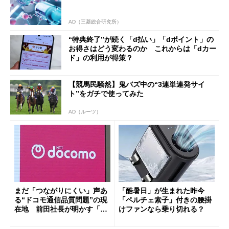
AD（三菱総合研究所）
“特典終了”が続く「d払い」「dポイント」の
お得さはどう変わるのか これからは「dカー
ド」の利用が得策？
【競馬民騒然】鬼バズ中の“3連単連発サイ
ト”をガチで使ってみた
AD（ルーツ）
まだ「つながりにくい」声あ
「酷暑日」が生まれた昨今
る“ドコモ通信品質問題”の現
「ペルチェ素子」付きの腰掛
在地 前田社長が明かす「道
けファンなら乗り切れる？
半ば」の詳細解説