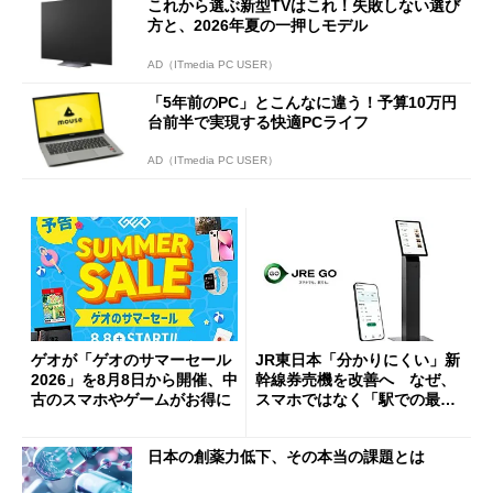
これから選ぶ新型TVはこれ！失敗しない選び
方と、2026年夏の一押しモデル
AD（ITmedia PC USER）
「5年前のPC」とこんなに違う！予算10万円
台前半で実現する快適PCライフ
AD（ITmedia PC USER）
ゲオが「ゲオのサマーセール
JR東日本「分かりにくい」新
2026」を8月8日から開催、中
幹線券売機を改善へ なぜ、
古のスマホやゲームがお得に
スマホではなく「駅での最短
1分購入」を実現？
日本の創薬力低下、その本当の課題とは