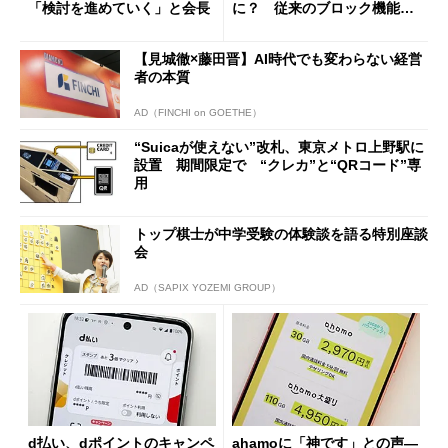
「検討を進めていく」と会長
に？ 従来のブロック機能と
の決定的な違い
【見城徹×藤田晋】AI時代でも変わらない経営
者の本質
AD（FINCHI on GOETHE）
“Suicaが使えない”改札、東京メトロ上野駅に
設置 期間限定で “クレカ”と“QRコード”専
用
トップ棋士が中学受験の体験談を語る特別座談
会
AD（SAPIX YOZEMI GROUP）
d払い、dポイントのキャンペ
ahamoに「神です」との声―