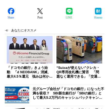
Share
Post
LINE
Hatena
あなたにオススメ
「ドコモの銀行」きょう始
“Suicaが使えない”クレカ・
動 「d NEOBANK」消滅、
QR専用改札機に賛否 「問
最大4.5％還元 強みは何か解
題なく運用できる」「交通系I
説
Cの方がスムーズ」
元グループ会社が「ドコモの銀行」になった不
満を吸収？ SBI新生銀行が「SBIの銀行」と
して最大5.2万円のキャッシュバックキャンペ
ーンを開催