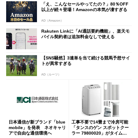
「え、こんなセールやってたの？」80％OFF
以上が続々登場！Amazonの本気が凄すぎる
AD（Amazon）
Rakuten Linkに「AI通話要約機能」、楽天モ
バイル契約者は追加料金なしで使える
【SNS騒然】3連単を当て続ける競馬予想サイ
トが異常すぎる
AD（ルーツ）
日本通信が新ブランド「blue
工事不要で14畳まで冷房可能
mobile」を発表 ネオキャリ
「タンスのゲン スポットクー
アで自由な通信環境へ
ラー 79800020」がタイムセ