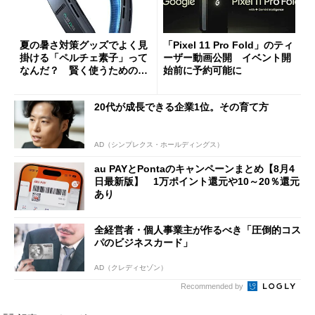
夏の暑さ対策グッズでよく見
「Pixel 11 Pro Fold」のティ
掛ける「ペルチェ素子」って
ーザー動画公開 イベント開
なんだ？ 賢く使うための注
始前に予約可能に
意点も
20代が成長できる企業1位。その育て方
AD（シンプレクス・ホールディングス）
au PAYとPontaのキャンペーンまとめ【8月4
日最新版】 1万ポイント還元や10～20％還元
あり
全経営者・個人事業主が作るべき「圧倒的コス
パのビジネスカード」
AD（クレディセゾン）
Recommended by