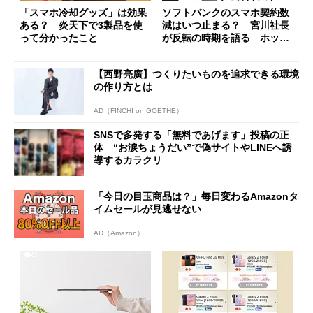
「スマホ冷却グッズ」は効果
ソフトバンクのスマホ契約数
ある？ 炎天下で3製品を使
減はいつ止まる？ 宮川社長
って分かったこと
が反転の時期を語る ホッピ
ング対策は「真剣にやりすぎ
た」
【西野亮廣】つくりたいものを追求できる環境
の作り方とは
AD（FINCHI on GOETHE）
SNSで多発する「無料であげます」投稿の正
体 “お涙ちょうだい”で偽サイトやLINEへ誘
導するカラクリ
「今日の目玉商品は？」毎日変わるAmazonタ
イムセールが見逃せない
AD（Amazon）