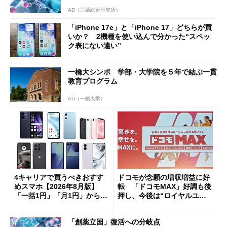
AD（三菱総合研究所）
「iPhone 17e」と「iPhone 17」どちらが買
いか？ 2機種を使い込んで分かった“スペッ
ク表にない違い”
一橋大シンポ 学部・大学院を５年で結ぶ一貫
教育プログラム
AD（一橋大学）
4キャリアで買うべきおすす
ドコモが念願の増収増益に好
めスマホ【2026年8月版】
転 「ドコモMAX」好調も後
「一括1円」「月1円」からお
押し、今後は“ロイヤルユー
得なiPhone／Pixel／Galaxy
ザー”を重視
まで
「創薬立国」復活への分岐点