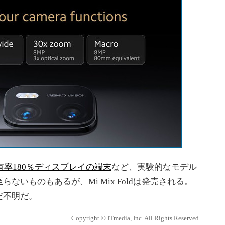
有率180％ディスプレイの端末
など、実験的なモデル
いものもあるが、Mi Mix Foldは発売される。
だ不明だ。
Copyright © ITmedia, Inc. All Rights Reserved.