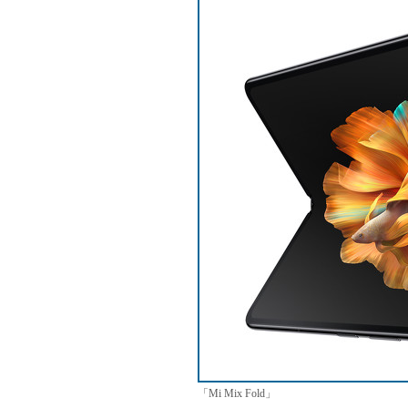
「Mi Mix Fold」