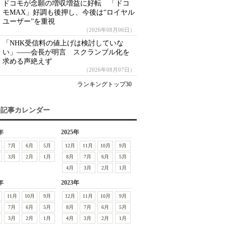
ドコモが念願の増収増益に好転 「ドコ
モMAX」好調も後押し、今後は“ロイヤル
ユーザー”を重視
（2026年08月06日）
「NHK受信料の値上げは検討していな
い」――会長が明言 スクランブル化を
求める声絶えず
（2026年08月07日）
ランキングトップ30
去記事カレンダー
年
2025年
7月
6月
5月
12月
11月
10月
9月
3月
2月
1月
8月
7月
6月
5月
4月
3月
2月
1月
年
2023年
11月
10月
9月
12月
11月
10月
9月
7月
6月
5月
8月
7月
6月
5月
3月
2月
1月
4月
3月
2月
1月