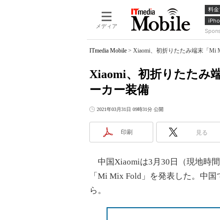
料金
iPho
メディア
Spon
ITmedia Mobile
>
Xiaomi、初折りたたみ端末「Mi M
Xiaomi、初折りたたみ端末
ーカー装備
2021年03月31日 09時31分 公開
印刷
見る
中国Xiaomiは3月30日（現地
「Mi Mix Fold」を発表した。
ら。