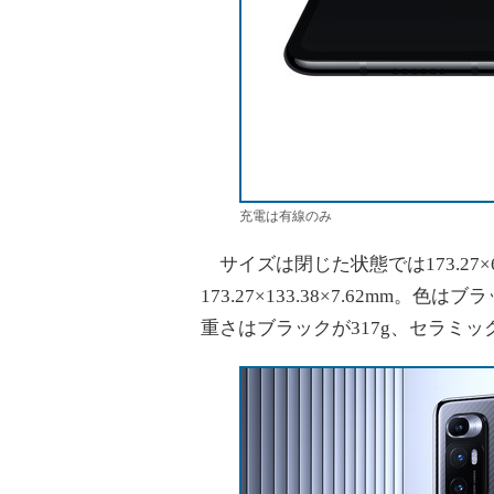
充電は有線のみ
サイズは閉じた状態では173.27×6
173.27×133.38×7.62m
重さはブラックが317g、セラミック