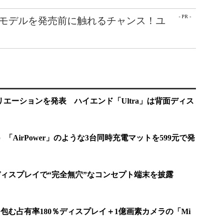
- PR -
最新モデルを発売前に触れるチャンス！ユ
」のバリエーションを発表 ハイエンド「Ultra」は背面ディス
幻の）「AirPower」のような3台同時充電マットを599元で発
でディスプレイで“完全無穴”なコンセプト端末を披露
っと包む占有率180％ディスプレイ＋1億画素カメラの「Mi