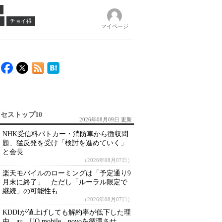
ノ
チョイ得
マイページ
セストップ10
2026年08月09日 更新
NHK受信料パトカー・消防車から徴収問
題、猛反発を受け「検討を進めていく」
と会長
（2026年08月07日）
楽天モバイルのローミングは「予定通り9
月末に終了」 ただし「ルーラル限定で
継続」の可能性も
（2026年08月07日）
KDDIが値上げしても解約率が低下した理
由 au、UQ mobile、povoを循環させ